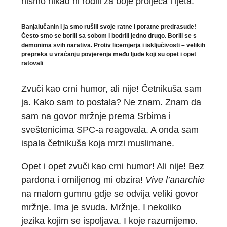
nismo nikad ni rodili za boje proljeća i ljeta.
Banjalučanin i ja smo rušili svoje ratne i poratne predrasude!
Često smo se borili sa sobom i bodrili jedno drugo. Borili se s
demonima svih narativa. Protiv licemjerja i isključivosti – velikih
prepreka u vraćanju povjerenja među ljude koji su opet i opet
ratovali
Zvuči kao crni humor, ali nije! Četnikuša sam
ja. Kako sam to postala? Ne znam. Znam da
sam na govor mržnje prema Srbima i
sveštenicima SPC-a reagovala. A onda sam
ispala četnikuša koja mrzi muslimane.
Opet i opet zvuči kao crni humor! Ali nije! Bez
pardona i omiljenog mi obzira!
Vive l’anarchie
na malom gumnu gdje se odvija veliki govor
mržnje. Ima je svuda. Mržnje. I nekoliko
jezika kojim se ispoljava. I koje razumijemo.