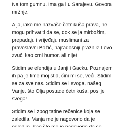
Na tom gumnu. Ima ga i u Sarajevu. Govora
mržnje.
A ja, iako me nazvaše četnikuša prava, ne
mogu prihvatiti da se, dok se ja mirbožim,
prepadaju i vrijeđaju muslimani za
pravoslavni Božić, najradosniji praznik! I ovo
zvuči kao crni humor, ali nije!
Stidim se efendija u Janji i Gacku. Poznajem
ih pa je time moj stid, čini mi se, veći. Stidim
se za sve nas. Stidim se i svoga, našeg
Vanje, što Olja postade četnikuša, poslije
svega!
Stidim se i zbog tatine rečenice koja se
zaledila. Vanja me je nagovorio da je
odledim. Kao što me je nagovorio da se