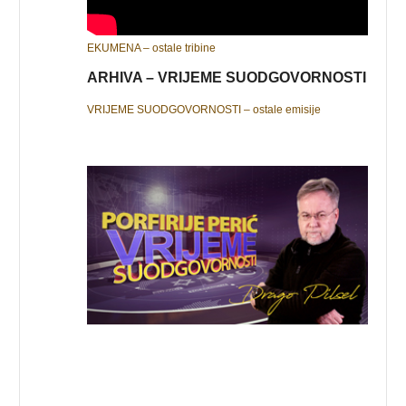
EKUMENA – ostale tribine
ARHIVA – VRIJEME SUODGOVORNOSTI
VRIJEME SUODGOVORNOSTI – ostale emisije