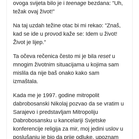
ovoga svijeta bilo je i
teenage
bezdana: ”Uh,
težak ovaj život!”
Na taj uzdah težine otac bi mi rekao: ”Znaš,
kad se ide u provod kaže se: Idem u život!
Život je lijep.”
Ta očeva rečenica često mi je bila
reset
u
mnogim životnim situacijama u kojima sam
mislila da nije baš onako kako sam
izmaštala.
Kada me je 1997. godine mitropolit
dabrobosanski Nikolaj pozvao da se vratim u
Sarajevo i predstavljam Mitropoliju
Dabrobosansku u kancelariji Svjetske
konferencije religija za mir, moj jedini uslov u
poslušanju je bio da prije odluke, upoznam