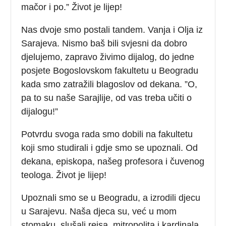
mačor i po.” Život je lijep!
Nas dvoje smo postali tandem. Vanja i Olja iz
Sarajeva. Nismo baš bili svjesni da dobro
djelujemo, zapravo živimo dijalog, do jedne
posjete Bogoslovskom fakultetu u Beogradu
kada smo zatražili blagoslov od dekana. ”O,
pa to su naše Sarajlije, od vas treba učiti o
dijalogu!”
Potvrdu svoga rada smo dobili na fakultetu
koji smo studirali i gdje smo se upoznali. Od
dekana, episkopa, našeg profesora i čuvenog
teologa. Život je lijep!
Upoznali smo se u Beogradu, a izrodili djecu
u Sarajevu. Naša djeca su, već u mom
stomaku, slušali reisa, mitropolita i kardinala.