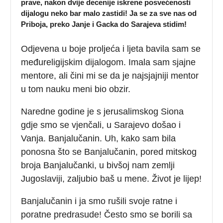
prave, nakon dvije decenije iskrene posvećenosti
dijalogu neko bar malo zastidi! Ja se za sve nas od
Priboja, preko Janje i Gacka do Sarajeva stidim!
Odjevena u boje proljeća i ljeta bavila sam se
međureligijskim dijalogom. Imala sam sjajne
mentore, ali čini mi se da je najsjajniji mentor
u tom nauku meni bio obzir.
Naredne godine je s jerusalimskog Siona
gdje smo se vjenčali, u Sarajevo došao i
Vanja. Banjalučanin. Uh, kako sam bila
ponosna što se Banjalučanin, pored mitskog
broja Banjalučanki, u bivšoj nam zemlji
Jugoslaviji, zaljubio baš u mene. Život je lijep!
Banjalučanin i ja smo rušili svoje ratne i
poratne predrasude! Često smo se borili sa