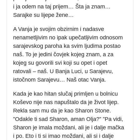
i ja odem na taj prijem… Šta ja znam…
Sarajke su lijepe žene…
A Vanja je svojim obzirnim i nadasve
nenametljivim no ipak upečatljivim odnosom
sarajevskog paroha ka svim ljudima postao
naš. To je jedini čovjek kojeg znam, a za
kojeg su govorili svi koji su opet i opet
ratovali – naš. U Banja Luci, u Sarajevu,
istočnom Sarajevu… Naš otac Vanja.
Kada je kao hitan slučaj primljen u bolnicu
Koševo nije nas napuštalo da je život lijep.
Rekla sam mu da je kao Sharon Stone.
”Odakle ti sad Sharon, aman Olja?” ”Pa vidi,
Sharon je imala moždani, ali je i dalje mačka
i po. Eto i ti si imao moždani, ali si i dalje