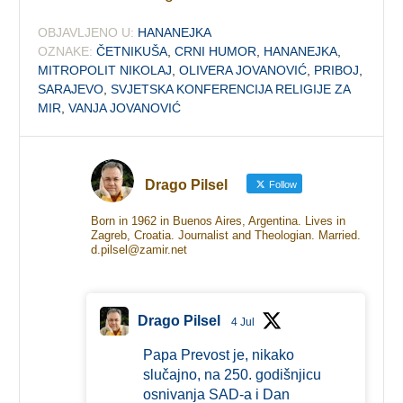
OBJAVLJENO U:
HANANEJKA
OZNAKE:
ČETNIKUŠA
,
CRNI HUMOR
,
HANANEJKA
,
MITROPOLIT NIKOLAJ
,
OLIVERA JOVANOVIĆ
,
PRIBOJ
,
SARAJEVO
,
SVJETSKA KONFERENCIJA RELIGIJE ZA
MIR
,
VANJA JOVANOVIĆ
Drago Pilsel
Follow
Born in 1962 in Buenos Aires, Argentina. Lives in
Zagreb, Croatia. Journalist and Theologian. Married.
d.pilsel@zamir.net
Drago Pilsel
4 Jul
Papa Prevost je, nikako
slučajno, na 250. godišnjicu
osnivanja SAD-a i Dan