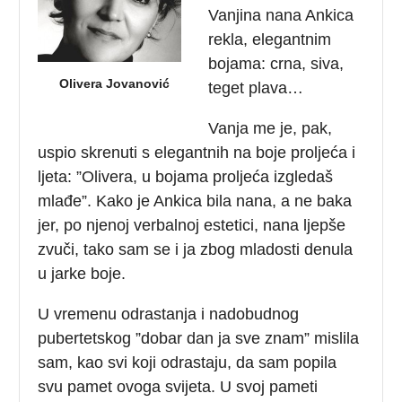
Vanjina nana Ankica
rekla, elegantnim
bojama: crna, siva,
Olivera Jovanović
teget plava…
Vanja me je, pak,
uspio skrenuti s elegantnih na boje proljeća i
ljeta: ”Olivera, u bojama proljeća izgledaš
mlađe”. Kako je Ankica bila nana, a ne baka
jer, po njenoj verbalnoj estetici, nana ljepše
zvuči, tako sam se i ja zbog mladosti denula
u jarke boje.
U vremenu odrastanja i nadobudnog
pubertetskog ”dobar dan ja sve znam” mislila
sam, kao svi koji odrastaju, da sam popila
svu pamet ovoga svijeta. U svoj pameti