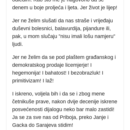
denem u boje proljeća i ljeta. Jer život je lijep!
Jer ne želim slušati da nas straše i vrijeđaju
duševni bolesnici, balavurdija, pijandure ili,
pak, u mom slučaju ”nisu imali lošu namjeru”
ljudi.
Jer ne želim da se pod plaštem građanskog i
demokratskog prodaje licemjerje! I
hegemonija! I bahatost! I bezobrazluk! I
primitivizam! I laž!
I iskreno, voljela bih i da se i zbog mene
četnikuše prave, nakon dvije decenije iskrene
posvećenosti dijalogu neko bar malo zastidi!
Ja se za sve nas od Priboja, preko Janje i
Gacka do Sarajeva stidim!