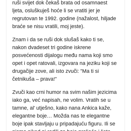
ruši svijet dok čekaš brata od osamnaest
ljeta, osluškuješ hoće li se vratiti jer je
regrutovan te 1992. godine (nažalost, hiljade
braće se nisu vratili, moj jeste).
Znam i da se ruši dok slušaš kako ti se,
nakon dvadeset tri godine iskrene
posvećenosti dijalogu među nama koji smo
opet i opet ratovali, izgovara na jeziku koji se
drugačije zove, ali isto zvuči: ”Ma ti si
četnikuša – prava!”
Zvuči kao crni humor na svim našim jezicima
iako ga, već napisah, ne volim. Vratih se u
tamne, al’ utješno, kako nana Ankica kaže,
elegantne boje… Možda nas te elegantne
boje ipak stavljaju u pripadajuću figuru. Ili se