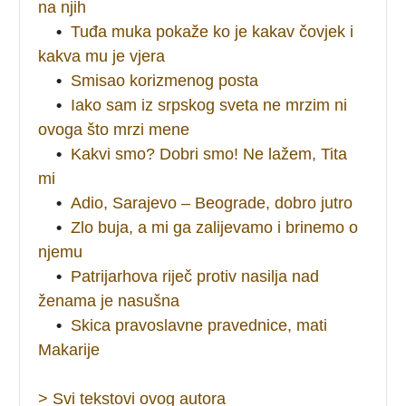
na njih
•
Tuđa muka pokaže ko je kakav čovjek i
kakva mu je vjera
•
Smisao korizmenog posta
•
Iako sam iz srpskog sveta ne mrzim ni
ovoga što mrzi mene
•
Kakvi smo? Dobri smo! Ne lažem, Tita
mi
•
Adio, Sarajevo – Beograde, dobro jutro
•
Zlo buja, a mi ga zalijevamo i brinemo o
njemu
•
Patrijarhova riječ protiv nasilja nad
ženama je nasušna
•
Skica pravoslavne pravednice, mati
Makarije
> Svi tekstovi ovog autora