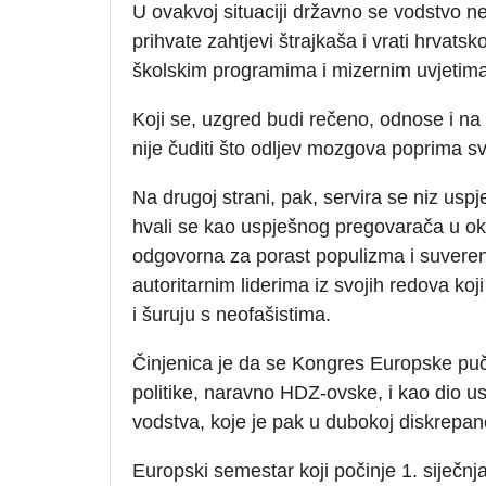
U ovakvoj situaciji državno se vodstvo ne 
prihvate zahtjevi štrajkaša i vrati hrvatsk
školskim programima i mizernim uvjetima
Koji se, uzgred budi rečeno, odnose i na 
nije čuditi što odljev mozgova poprima s
Na drugoj strani, pak, servira se niz u
hvali se kao uspješnog pregovarača u ok
odgovorna za porast populizma i suvereni
autoritarnim liderima iz svojih redova ko
i šuruju s neofašistima.
Činjenica je da se Kongres Europske puč
politike, naravno HDZ-ovske, i kao dio u
vodstva, koje je pak u dubokoj diskrepanc
Europski semestar koji počinje 1. siječnj