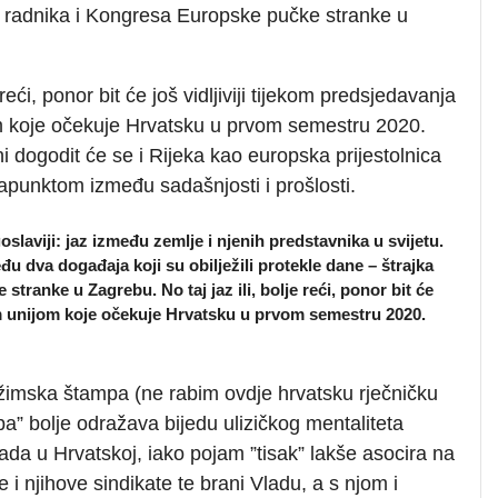
ih radnika i Kongresa Europske pučke stranke u
e reći, ponor bit će još vidljiviji tijekom predsjedavanja
 koje očekuje Hrvatsku u prvom semestru 2020.
ni dogodit će se i Rijeka kao europska prijestolnica
rapunktom između sadašnjosti i prošlosti.
laviji: jaz između zemlje i njenih predstavnika u svijetu.
đu dva događaja koji su obilježili protekle dane
–
štrajka
tranke u Zagrebu. No taj jaz ili, bolje reći, ponor bit će
om unijom koje očekuje Hrvatsku u prvom semestru 2020.
režimska štampa (ne rabim ovdje hrvatsku rječničku
pa” bolje odražava bijedu ulizičkog mentaliteta
ada u Hrvatskoj, iako pojam ”tisak” lakše asocira na
 i njihove sindikate te brani Vladu, a s njom i