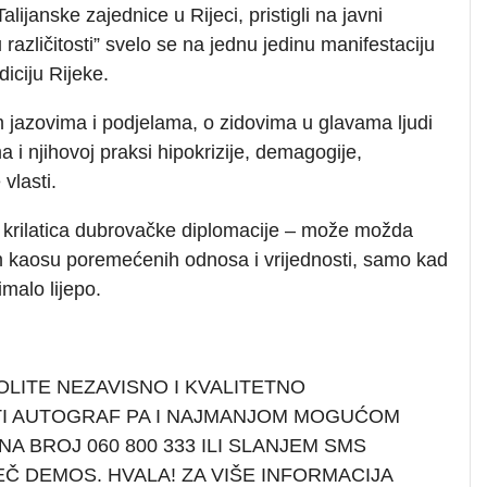
lijanske zajednice u Rijeci, pristigli na javni
 različitosti” svelo se na jednu jedinu manifestaciju
iciju Rijeke.
 jazovima i podjelama, o zidovima u glavama ljudi
ma i njihovoj praksi hipokrizije, demagogije,
 vlasti.
ra krilatica dubrovačke diplomacije – može možda
nom kaosu poremećenih odnosa i vrijednosti, samo kad
imalo lijepo.
OLITE NEZAVISNO I KVALITETNO
TI AUTOGRAF PA I NAJMANJOM MOGUĆOM
A BROJ 060 800 333 ILI SLANJEM SMS
EČ DEMOS. HVALA! ZA VIŠE INFORMACIJA