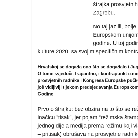
štrajka prosvjetn
Zagrebu.
No taj jaz ili, bolj
Europskom unijom
godine. U toj godi
kulture 2020. sa svojim specifičnim kont
Hrvatskoj se događa ono što se događalo i Jugos
O tome svjedoči, frapantno, i kontrapunkt izme
prosvjetnih radnika i Kongresa Europske pučke s
još vidljiviji tijekom predsjedavanja Europsk
Godine
Prvo o štrajku: bez obzira na to što se 
inačicu ”tisak”, jer pojam ”režimska štam
jednog dijela medija prema režimu koji vl
– pritisak) obrušava na prosvjetne radnike