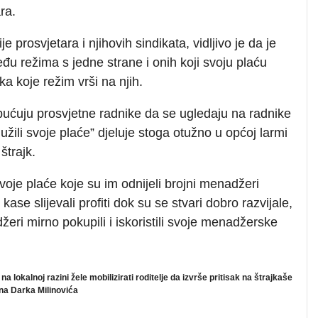
ra.
e prosvjetara i njihovih sindikata, vidljivo je da je
đu režima s jedne strane i onih koji svoju plaću
ka koje režim vrši na njih.
 upućuju prosvjetne radnike da se ugledaju na radnike
užili svoje plaće” djeluje stoga otužno u općoj larmi
štrajk.
svoje plaće koje su im odnijeli brojni menadžeri
 kase slijevali profiti dok su se stvari dobro razvijale,
žeri mirno pokupili i iskoristili svoje menadžerske
 lokalnoj razini žele mobilizirati roditelje da izvrše pritisak na štrajkaše
ana Darka Milinovića