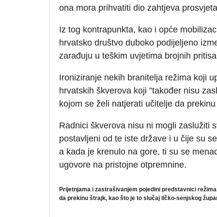
ona mora prihvatiti dio zahtjeva prosvjeta
Iz tog kontrapunkta, kao i opće mobilizacij
hrvatsko društvo duboko podijeljeno izme
zarađuju u teškim uvjetima brojnih pritisa
Ironiziranje nekih branitelja režima koji
hrvatskih škverova koji ”također nisu zasl
kojom se želi natjerati učitelje da prekinu 
Radnici škverova nisu ni mogli zaslužiti 
postavljeni od te iste države i u čije su se
a kada je krenulo na gore, ti su se menad
ugovore na pristojne otpremnine.
Prijetnjama i zastrašivanjem pojedini predstavnici režima na
da prekinu štrajk, kao što je to slučaj ličko-senjskog žup