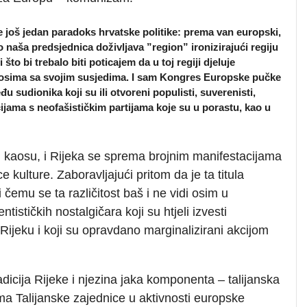
će još jedan paradoks hrvatske politike: prema van europski,
naša predsjednica doživljava ”region” ironizirajući regiju
što bi trebalo biti poticajem da u toj regiji djeluje
dnosima sa svojim susjedima. I sam Kongres Europske pučke
 sudionika koji su ili otvoreni populisti, suverenisti,
licijama s neofašističkim partijama koje su u porastu, kao u
kaosu, i Rijeka se sprema brojnim manifestacijama
ce kulture. Zaboravljajući pritom da je ta titula
 čemu se ta različitost baš i ne vidi osim u
ističkih nostalgičara koji su htjeli izvesti
jeku i koji su opravdano marginalizirani akcijom
adicija Rijeke i njezina jaka komponenta – talijanska
ma Talijanske zajednice u aktivnosti europske