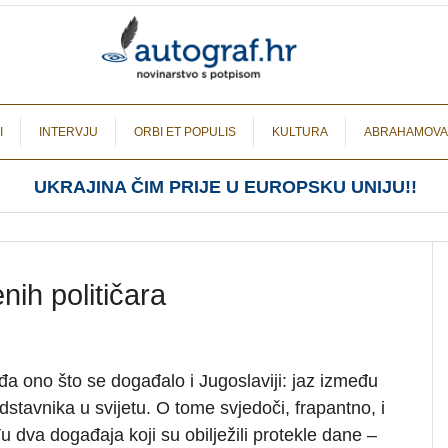
I
INTERVJU
ORBI ET POPULIS
KULTURA
ABRAHAMOVA
UKRAJINA ČIM PRIJE U EUROPSKU UNIJU!!
nih političara
a ono što se događalo i Jugoslaviji: jaz između
edstavnika u svijetu. O tome svjedoči, frapantno, i
 dva događaja koji su obilježili protekle dane –