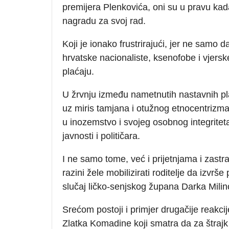
premijera Plenkovića, oni su u pravu kada
nagradu za svoj rad.
Koji je ionako frustrirajući, jer ne samo 
hrvatske nacionaliste, ksenofobe i vjersk
plaćaju.
U žrvnju između nametnutih nastavnih pla
uz miris tamjana i otužnog etnocentrizm
u inozemstvo i svojeg osobnog integriteta, 
javnosti i političara.
I ne samo tome, već i prijetnjama i zastr
razini žele mobilizirati roditelje da izvrše
slučaj ličko-senjskog župana Darka Milin
Srećom postoji i primjer drugačije reakci
Zlatka Komadine koji smatra da za štrajk n