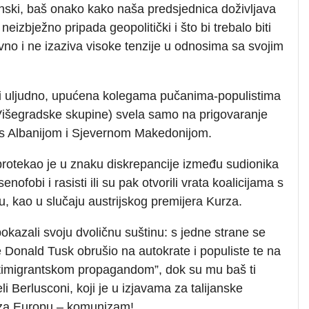
nski, baš onako kako naša predsjednica doživljava
 neizbježno pripada geopolitički i što bi trebalo biti
tivno i ne izaziva visoke tenzije u odnosima sa svojim
ki uljudno, upućena kolegama pučanima-populistima
Višegradske skupine) svela samo na prigovaranje
u s Albanijom i Sjevernom Makedonijom.
rotekao je u znaku diskrepancije između sudionika
senofobi i rasisti ili su pak otvorili vrata koalicijama s
u, kao u slučaju austrijskog premijera Kurza.
kazali svoju dvoličnu suštinu: s jedne strane se
Donald Tusk obrušio na autokrate i populiste te na
antimigrantskom propagandom”, dok su mu baš ti
eli Berlusconi, koji je u izjavama za talijanske
 za Europu – komunizam!