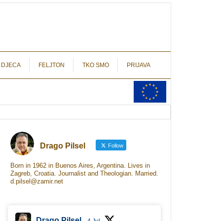
autograf.hr
novinarstvo s potpisom
 DJECA
FELJTON
TKO SMO
PRIJAVA
Drago Pilsel
Follow
Born in 1962 in Buenos Aires, Argentina. Lives in
Zagreb, Croatia. Journalist and Theologian. Married.
d.pilsel@zamir.net
Drago Pilsel