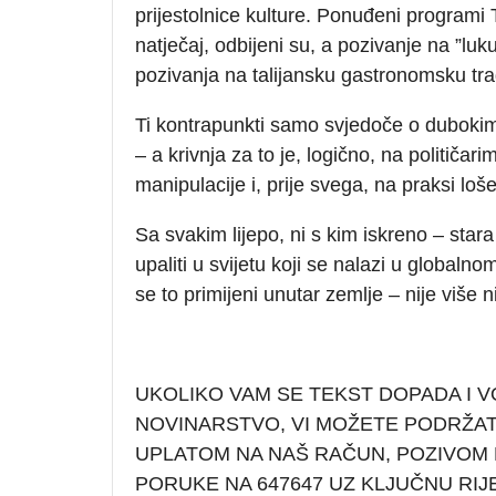
prijestolnice kulture. Ponuđeni programi Ta
natječaj, odbijeni su, a pozivanje na ”luku
pozivanja na talijansku gastronomsku trad
Ti kontrapunkti samo svjedoče o dubokim
– a krivnja za to je, logično, na političari
manipulacije i, prije svega, na praksi loše
Sa svakim lijepo, ni s kim iskreno – sta
upaliti u svijetu koji se nalazi u global
se to primijeni unutar zemlje – nije više n
UKOLIKO VAM SE TEKST DOPADA I V
NOVINARSTVO, VI MOŽETE PODRŽA
UPLATOM NA NAŠ RAČUN, POZIVOM N
PORUKE NA 647647 UZ KLJUČNU RIJ