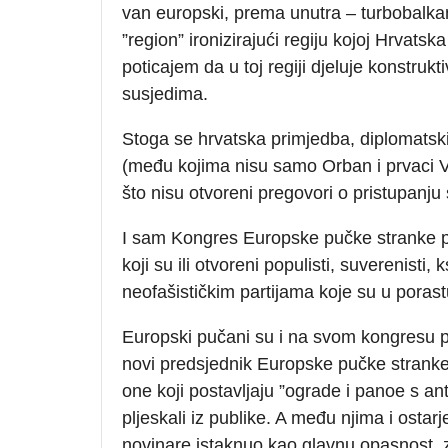
van europski, prema unutra – turbobalka
”region” ironizirajući regiju kojoj Hrvatska
poticajem da u toj regiji djeluje konstruk
susjedima.
Stoga se hrvatska primjedba, diplomats
(među kojima nisu samo Orban i prvaci 
što nisu otvoreni pregovori o pristupanj
I sam Kongres Europske pučke stranke p
koji su ili otvoreni populisti, suverenisti, k
neofašističkim partijama koje su u porast
Europski pučani su i na svom kongresu po
novi predsjednik Europske pučke stranke 
one koji postavljaju ”ograde i panoe s 
pljeskali iz publike. A među njima i ostarj
novinare istaknuo kao glavnu opasnost