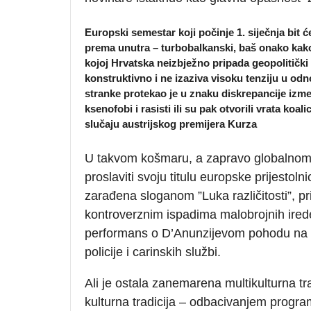
Europski semestar koji počinje 1. siječnja bit 
prema unutra – turbobalkanski, baš onako kako 
kojoj Hrvatska neizbježno pripada geopolitički i 
konstruktivno i ne izaziva visoku tenziju u o
stranke protekao je u znaku diskrepancije između
ksenofobi i rasisti ili su pak otvorili vrata koa
slučaju austrijskog premijera Kurza
U takvom košmaru, a zapravo globalnom 
proslaviti svoju titulu europske prijestolni
zarađena sloganom ”Luka različitosti”, pri
kontroverznim ispadima malobrojnih iredent
performans o D’Anunzijevom pohodu na Ri
policije i carinskih službi.
Ali je ostala zanemarena multikulturna tr
kulturna tradicija – odbacivanjem progra