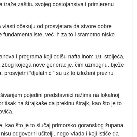
 traže zaštitu svojeg dostojanstva i primjerenu
da vlasti očekuju od prosvjetara da stvore dobre
e fundamentaliste, već ih za to i sramotno nisko
nova i programa koji odišu naftalinom 19. stoljeća,
a zbog kojega nove generacije, čim uzmognu, bježe
prosvjetni ”djelatnici” su uz to izloženi preziru
ašivanjem pojedini predstavnici režima na lokalnoj
 pritisak na štrajkaše da prekinu štrajk, kao što je to
ovića.
je, kao što je to slučaj primorsko-goranskog župana
isu odgovorni učitelji, nego Vlada i koji ističe da