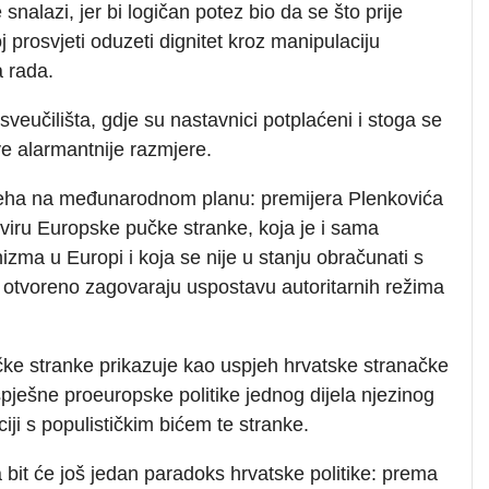
snalazi, jer bi logičan potez bio da se što prije
oj prosvjeti oduzeti dignitet kroz manipulaciju
 rada.
sveučilišta, gdje su nastavnici potplaćeni i stoga se
ve alarmantnije razmjere.
spjeha na međunarodnom planu: premijera Plenkovića
viru Europske pučke stranke, koja je i sama
zma u Europi i koja se nije u stanju obračunati s
ji otvoreno zagovaraju uspostavu autoritarnih režima
ke stranke prikazuje kao uspjeh hrvatske stranačke
spješne proeuropske politike jednog dijela njezinog
iji s populističkim bićem te stranke.
a bit će još jedan paradoks hrvatske politike: prema