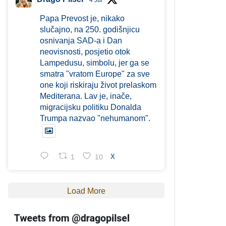
4 Jul
Papa Prevost je, nikako
slučajno, na 250. godišnjicu
osnivanja SAD-a i Dan
neovisnosti, posjetio otok
Lampedusu, simbolu, jer ga se
smatra "vratom Europe" za sve
one koji riskiraju život prelaskom
Mediterana. Lav je, inače,
migracijsku politiku Donalda
Trumpa nazvao "nehumanom".
1
10
X
Load More