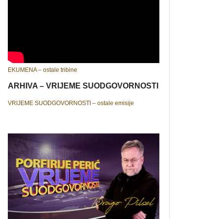
EKUMENA – ostale tribine
ARHIVA – VRIJEME SUODGOVORNOSTI
VRIJEME SUODGOVORNOSTI – ostale emisije