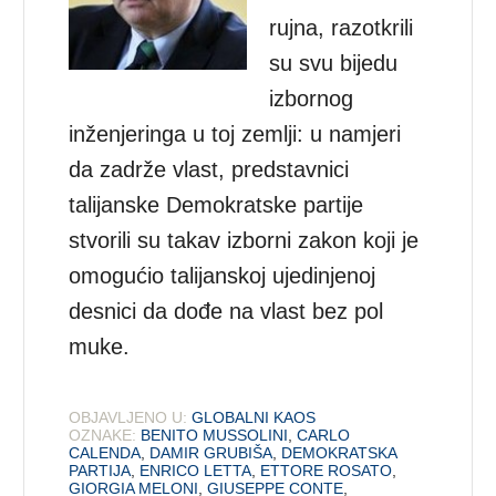
rujna, razotkrili
su svu bijedu
izbornog
inženjeringa u toj zemlji: u namjeri
da zadrže vlast, predstavnici
talijanske Demokratske partije
stvorili su takav izborni zakon koji je
omogućio talijanskoj ujedinjenoj
desnici da dođe na vlast bez pol
muke.
OBJAVLJENO U:
GLOBALNI KAOS
OZNAKE:
BENITO MUSSOLINI
,
CARLO
CALENDA
,
DAMIR GRUBIŠA
,
DEMOKRATSKA
PARTIJA
,
ENRICO LETTA
,
ETTORE ROSATO
,
GIORGIA MELONI
,
GIUSEPPE CONTE
,