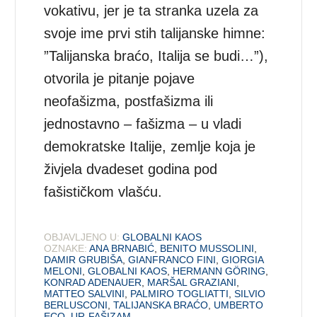
vokativu, jer je ta stranka uzela za
svoje ime prvi stih talijanske himne:
”Talijanska braćo, Italija se budi…”),
otvorila je pitanje pojave
neofašizma, postfašizma ili
jednostavno – fašizma – u vladi
demokratske Italije, zemlje koja je
živjela dvadeset godina pod
fašističkom vlašću.
OBJAVLJENO U:
GLOBALNI KAOS
OZNAKE:
ANA BRNABIĆ
,
BENITO MUSSOLINI
,
DAMIR GRUBIŠA
,
GIANFRANCO FINI
,
GIORGIA
MELONI
,
GLOBALNI KAOS
,
HERMANN GÖRING
,
KONRAD ADENAUER
,
MARŠAL GRAZIANI
,
MATTEO SALVINI
,
PALMIRO TOGLIATTI
,
SILVIO
BERLUSCONI
,
TALIJANSKA BRAĆO
,
UMBERTO
ECO
,
UR-FAŠIZAM