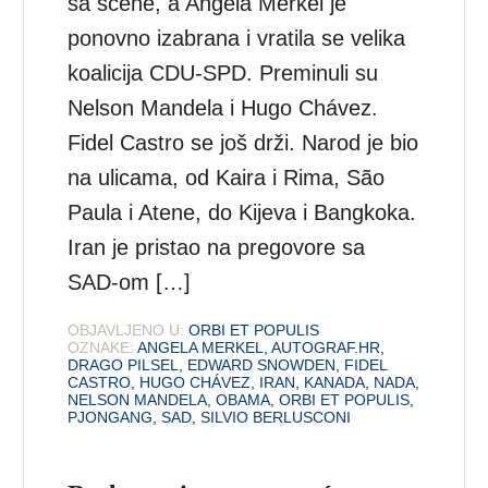
sa scene, a Angela Merkel je
ponovno izabrana i vratila se velika
koalicija CDU-SPD. Preminuli su
Nelson Mandela i Hugo Chávez.
Fidel Castro se još drži. Narod je bio
na ulicama, od Kaira i Rima, São
Paula i Atene, do Kijeva i Bangkoka.
Iran je pristao na pregovore sa
SAD-om […]
OBJAVLJENO U:
ORBI ET POPULIS
OZNAKE:
ANGELA MERKEL
,
AUTOGRAF.HR
,
DRAGO PILSEL
,
EDWARD SNOWDEN
,
FIDEL
CASTRO
,
HUGO CHÁVEZ
,
IRAN
,
KANADA
,
NADA
,
NELSON MANDELA
,
OBAMA
,
ORBI ET POPULIS
,
PJONGANG
,
SAD
,
SILVIO BERLUSCONI