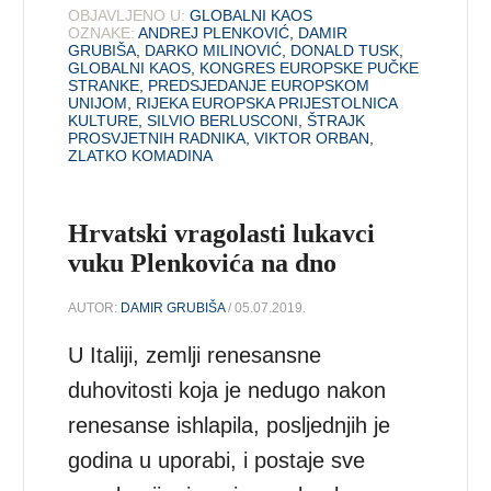
OBJAVLJENO U:
GLOBALNI KAOS
OZNAKE:
ANDREJ PLENKOVIĆ
,
DAMIR
GRUBIŠA
,
DARKO MILINOVIĆ
,
DONALD TUSK
,
GLOBALNI KAOS
,
KONGRES EUROPSKE PUČKE
STRANKE
,
PREDSJEDANJE EUROPSKOM
UNIJOM
,
RIJEKA EUROPSKA PRIJESTOLNICA
KULTURE
,
SILVIO BERLUSCONI
,
ŠTRAJK
PROSVJETNIH RADNIKA
,
VIKTOR ORBAN
,
ZLATKO KOMADINA
Hrvatski vragolasti lukavci
vuku Plenkovića na dno
AUTOR:
DAMIR GRUBIŠA
/ 05.07.2019.
U Italiji, zemlji renesansne
duhovitosti koja je nedugo nakon
renesanse ishlapila, posljednjih je
godina u uporabi, i postaje sve