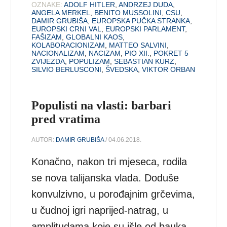
OZNAKE:
ADOLF HITLER
,
ANDRZEJ DUDA
,
ANGELA MERKEL
,
BENITO MUSSOLINI
,
CSU
,
DAMIR GRUBIŠA
,
EUROPSKA PUČKA STRANKA
,
EUROPSKI CRNI VAL
,
EUROPSKI PARLAMENT
,
FAŠIZAM
,
GLOBALNI KAOS
,
KOLABORACIONIZAM
,
MATTEO SALVINI
,
NACIONALIZAM
,
NACIZAM
,
PIO XII.
,
POKRET 5
ZVIJEZDA
,
POPULIZAM
,
SEBASTIAN KURZ
,
SILVIO BERLUSCONI
,
ŠVEDSKA
,
VIKTOR ORBAN
Populisti na vlasti: barbari
pred vratima
AUTOR:
DAMIR GRUBIŠA
/ 04.06.2018.
Konačno, nakon tri mjeseca, rodila
se nova talijanska vlada. Doduše
konvulzivno, u porođajnim grčevima,
u čudnoj igri naprijed-natrag, u
amplitudama koje su išle od bauka