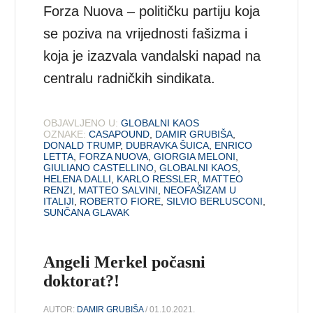
Forza Nuova – političku partiju koja
se poziva na vrijednosti fašizma i
koja je izazvala vandalski napad na
centralu radničkih sindikata.
OBJAVLJENO U:
GLOBALNI KAOS
OZNAKE:
CASAPOUND
,
DAMIR GRUBIŠA
,
DONALD TRUMP
,
DUBRAVKA ŠUICA
,
ENRICO
LETTA
,
FORZA NUOVA
,
GIORGIA MELONI
,
GIULIANO CASTELLINO
,
GLOBALNI KAOS
,
HELENA DALLI
,
KARLO RESSLER
,
MATTEO
RENZI
,
MATTEO SALVINI
,
NEOFAŠIZAM U
ITALIJI
,
ROBERTO FIORE
,
SILVIO BERLUSCONI
,
SUNČANA GLAVAK
Angeli Merkel počasni
doktorat?!
AUTOR:
DAMIR GRUBIŠA
/ 01.10.2021.