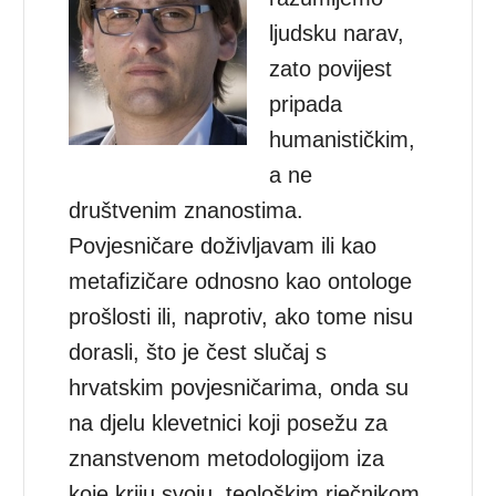
ljudsku narav,
zato povijest
pripada
humanističkim,
a ne
društvenim znanostima.
Povjesničare doživljavam ili kao
metafizičare odnosno kao ontologe
prošlosti ili, naprotiv, ako tome nisu
dorasli, što je čest slučaj s
hrvatskim povjesničarima, onda su
na djelu klevetnici koji posežu za
znanstvenom metodologijom iza
koje kriju svoju, teološkim rječnikom