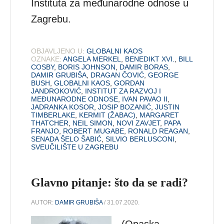
Instituta za međunarodne odnose u
Zagrebu.
OBJAVLJENO U:
GLOBALNI KAOS
OZNAKE:
ANGELA MERKEL
,
BENEDIKT XVI.
,
BILL
COSBY
,
BORIS JOHNSON
,
DAMIR BORAS
,
DAMIR GRUBIŠA
,
DRAGAN ČOVIĆ
,
GEORGE
BUSH
,
GLOBALNI KAOS
,
GORDAN
JANDROKOVIĆ
,
INSTITUT ZA RAZVOJ I
MEĐUNARODNE ODNOSE
,
IVAN PAVAO II
,
JADRANKA KOSOR
,
JOSIP BOZANIĆ
,
JUSTIN
TIMBERLAKE
,
KERMIT (ŽABAC)
,
MARGARET
THATCHER
,
NEIL SIMON
,
NOVI ZAVJET
,
PAPA
FRANJO
,
ROBERT MUGABE
,
RONALD REAGAN
,
SENADA ŠELO ŠABIĆ
,
SILVIO BERLUSCONI
,
SVEUČILIŠTE U ZAGREBU
Glavno pitanje: što da se radi?
AUTOR:
DAMIR GRUBIŠA
/ 31.07.2020.