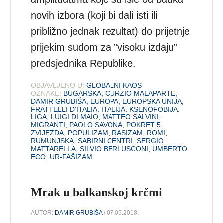
novih izbora (koji bi dali isti ili
približno jednak rezultat) do prijetnje
prijekim sudom za ”visoku izdaju”
predsjednika Republike.
OBJAVLJENO U:
GLOBALNI KAOS
OZNAKE:
BUGARSKA
,
CURZIO MALAPARTE
,
DAMIR GRUBIŠA
,
EUROPA
,
EUROPSKA UNIJA
,
FRATTELLI D'ITALIA
,
ITALIJA
,
KSENOFOBIJA
,
LIGA
,
LUIGI DI MAIO
,
MATTEO SALVINI
,
MIGRANTI
,
PAOLO SAVONA
,
POKRET 5
ZVIJEZDA
,
POPULIZAM
,
RASIZAM
,
ROMI
,
RUMUNJSKA
,
SABIRNI CENTRI
,
SERGIO
MATTARELLA
,
SILVIO BERLUSCONI
,
UMBERTO
ECO
,
UR-FAŠIZAM
Mrak u balkanskoj krčmi
AUTOR:
DAMIR GRUBIŠA
/ 07.05.2018.