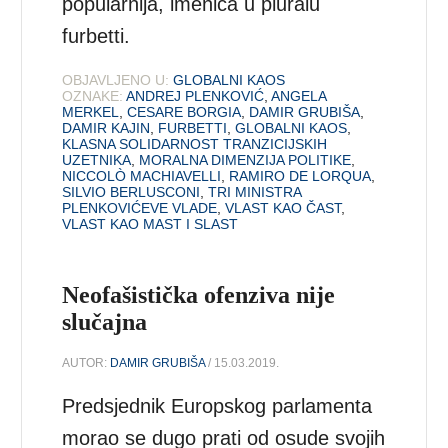
popularnija, imenica u pluralu
furbetti.
OBJAVLJENO U:
GLOBALNI KAOS
OZNAKE:
ANDREJ PLENKOVIĆ
,
ANGELA
MERKEL
,
CESARE BORGIA
,
DAMIR GRUBIŠA
,
DAMIR KAJIN
,
FURBETTI
,
GLOBALNI KAOS
,
KLASNA SOLIDARNOST TRANZICIJSKIH
UZETNIKA
,
MORALNA DIMENZIJA POLITIKE
,
NICCOLÒ MACHIAVELLI
,
RAMIRO DE LORQUA
,
SILVIO BERLUSCONI
,
TRI MINISTRA
PLENKOVIĆEVE VLADE
,
VLAST KAO ČAST
,
VLAST KAO MAST I SLAST
Neofašistička ofenziva nije
slučajna
AUTOR:
DAMIR GRUBIŠA
/ 15.03.2019.
Predsjednik Europskog parlamenta
morao se dugo prati od osude svojih