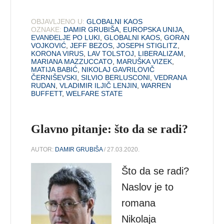
OBJAVLJENO U:
GLOBALNI KAOS
OZNAKE:
DAMIR GRUBIŠA
,
EUROPSKA UNIJA
,
EVANĐELJE PO LUKI
,
GLOBALNI KAOS
,
GORAN
VOJKOVIĆ
,
JEFF BEZOS
,
JOSEPH STIGLITZ
,
KORONA VIRUS
,
LAV TOLSTOJ
,
LIBERALIZAM
,
MARIANA MAZZUCCATO
,
MARUŠKA VIZEK
,
MATIJA BABIĆ
,
NIKOLAJ GAVRILOVIČ
ČERNIŠEVSKI
,
SILVIO BERLUSCONI
,
VEDRANA
RUDAN
,
VLADIMIR ILJIČ LENJIN
,
WARREN
BUFFETT
,
WELFARE STATE
Glavno pitanje: što da se radi?
AUTOR:
DAMIR GRUBIŠA
/ 27.03.2020.
Što da se radi?
Naslov je to
romana
Nikolaja