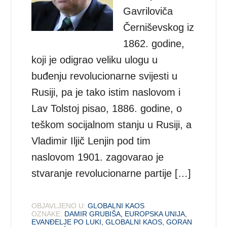
Gavriloviča
Černiševskog iz
1862. godine,
koji je odigrao veliku ulogu u
buđenju revolucionarne svijesti u
Rusiji, pa je tako istim naslovom i
Lav Tolstoj pisao, 1886. godine, o
teškom socijalnom stanju u Rusiji, a
Vladimir Iljič Lenjin pod tim
naslovom 1901. zagovarao je
stvaranje revolucionarne partije […]
OBJAVLJENO U:
GLOBALNI KAOS
OZNAKE:
DAMIR GRUBIŠA
,
EUROPSKA UNIJA
,
EVANĐELJE PO LUKI
,
GLOBALNI KAOS
,
GORAN