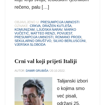
rečeno, palu […]
OBJAVLJENO U:
PRESUMPCIJA UMNOSTI
OZNAKE:
CRKVA
,
DRAŽEN KUTLEŠA
,
KOMUNIZAM
,
LJUDSKA NARAV
,
MARKO
VUČETIĆ
,
MATTEO RENZI
,
POVIJEST
,
PRESUMPCIJA UMNOSTI
,
ROMANO PRODI
,
SEKULARNO DRUŠTVO
,
SILVIO BERLUSCONI
,
VJERSKA SLOBODA
Crni val koji prijeti Italiji
AUTOR:
DAMIR GRUBIŠA
/ 20.10.2022.
Talijanski izbori
o kojima smo
već pisali,
održani 25.