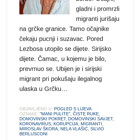
gladni i promrzli
migranti jurišaju
na grčke granice. Tamo očajnike
čekaju pucnji i suzavac. Pored
Lezbosa utopilo se dijete. Sirijsko
dijete. Čamac, u kojemu je bilo,
prevrnuo se. Ubijen je i sirijski
migrant pri pokušaju ilegalnog
ulaska u Grčku…
OBJAVLJENO U:
POGLED S LIJEVA
OZNAKE:
"MANI PULITE"
,
ČISTE RUKE
,
DOMOVINSKI POKRET
,
DOMOVINSKI SAVJET
,
KORONAVIRUS
,
KORUPCIJA
,
MIGRANTI
,
MIROSLAV ŠKORA
,
NELA VLAŠIĆ
,
SILVIO
BERLUSCONI