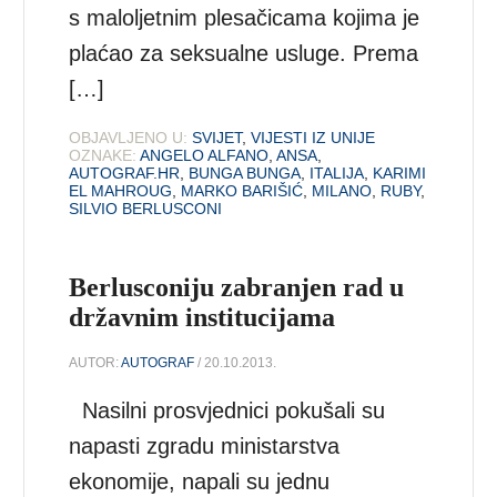
s maloljetnim plesačicama kojima je
plaćao za seksualne usluge. Prema
[…]
OBJAVLJENO U:
SVIJET
,
VIJESTI IZ UNIJE
OZNAKE:
ANGELO ALFANO
,
ANSA
,
AUTOGRAF.HR
,
BUNGA BUNGA
,
ITALIJA
,
KARIMI
EL MAHROUG
,
MARKO BARIŠIĆ
,
MILANO
,
RUBY
,
SILVIO BERLUSCONI
Berlusconiju zabranjen rad u
državnim institucijama
AUTOR:
AUTOGRAF
/ 20.10.2013.
Nasilni prosvjednici pokušali su
napasti zgradu ministarstva
ekonomije, napali su jednu