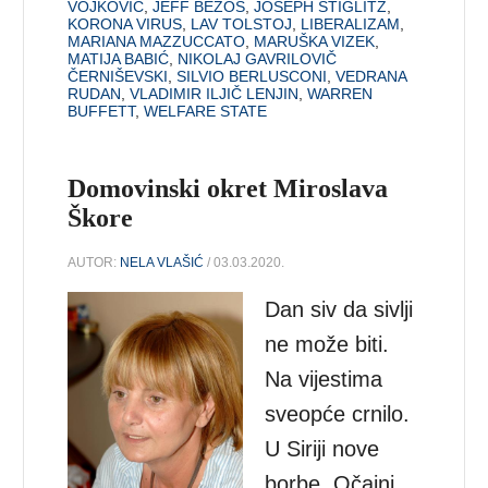
VOJKOVIĆ
,
JEFF BEZOS
,
JOSEPH STIGLITZ
,
KORONA VIRUS
,
LAV TOLSTOJ
,
LIBERALIZAM
,
MARIANA MAZZUCCATO
,
MARUŠKA VIZEK
,
MATIJA BABIĆ
,
NIKOLAJ GAVRILOVIČ
ČERNIŠEVSKI
,
SILVIO BERLUSCONI
,
VEDRANA
RUDAN
,
VLADIMIR ILJIČ LENJIN
,
WARREN
BUFFETT
,
WELFARE STATE
Domovinski okret Miroslava
Škore
AUTOR:
NELA VLAŠIĆ
/ 03.03.2020.
Dan siv da sivlji
ne može biti.
Na vijestima
sveopće crnilo.
U Siriji nove
borbe. Očajni,