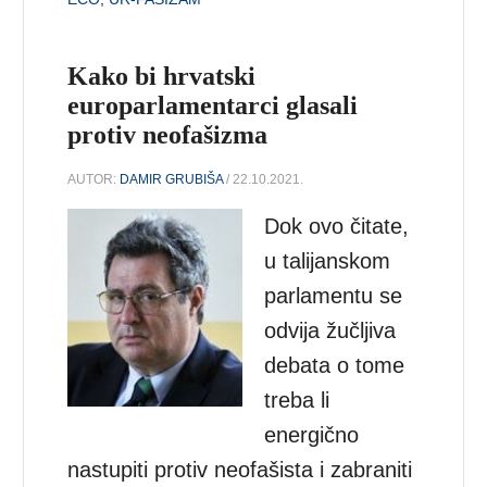
Kako bi hrvatski
europarlamentarci glasali
protiv neofašizma
AUTOR:
DAMIR GRUBIŠA
/ 22.10.2021.
Dok ovo čitate,
u talijanskom
parlamentu se
odvija žučljiva
debata o tome
treba li
energično
nastupiti protiv neofašista i zabraniti