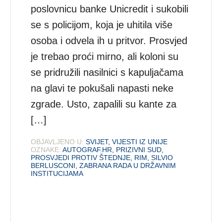
poslovnicu banke Unicredit i sukobili
se s policijom, koja je uhitila više
osoba i odvela ih u pritvor. Prosvjed
je trebao proći mirno, ali koloni su
se pridružili nasilnici s kapuljačama
na glavi te pokušali napasti neke
zgrade. Usto, zapalili su kante za
[…]
OBJAVLJENO U:
SVIJET
,
VIJESTI IZ UNIJE
OZNAKE:
AUTOGRAF.HR
,
PRIZIVNI SUD
,
PROSVJEDI PROTIV ŠTEDNJE
,
RIM
,
SILVIO
BERLUSCONI
,
ZABRANA RADA U DRŽAVNIM
INSTITUCIJAMA