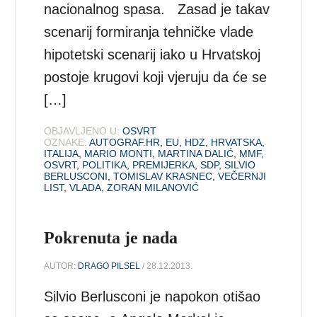
nacionalnog spasa. Zasad je takav
scenarij formiranja tehničke vlade
hipotetski scenarij iako u Hrvatskoj
postoje krugovi koji vjeruju da će se
[…]
OBJAVLJENO U:
OSVRT
OZNAKE:
AUTOGRAF.HR
,
EU
,
HDZ
,
HRVATSKA
,
ITALIJA
,
MARIO MONTI
,
MARTINA DALIĆ
,
MMF
,
OSVRT
,
POLITIKA
,
PREMIJERKA
,
SDP
,
SILVIO
BERLUSCONI
,
TOMISLAV KRASNEC
,
VEČERNJI
LIST
,
VLADA
,
ZORAN MILANOVIĆ
Pokrenuta je nada
AUTOR:
DRAGO PILSEL
/ 28.12.2013.
Silvio Berlusconi je napokon otišao