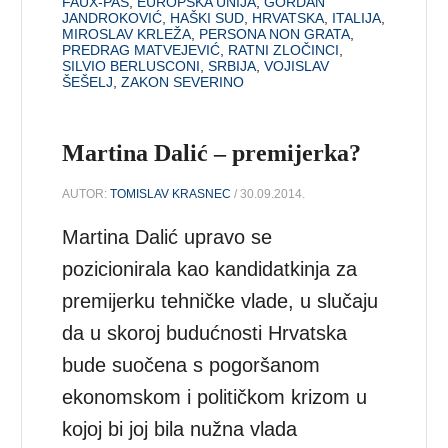
FAUX-PAS
,
EUROPSKA UNIJA
,
GORDAN
JANDROKOVIĆ
,
HAŠKI SUD
,
HRVATSKA
,
ITALIJA
,
MIROSLAV KRLEŽA
,
PERSONA NON GRATA
,
PREDRAG MATVEJEVIĆ
,
RATNI ZLOČINCI
,
SILVIO BERLUSCONI
,
SRBIJA
,
VOJISLAV
ŠEŠELJ
,
ZAKON SEVERINO
Martina Dalić – premijerka?
AUTOR:
TOMISLAV KRASNEC
/ 30.09.2014.
Martina Dalić upravo se
pozicionirala kao kandidatkinja za
premijerku tehničke vlade, u slučaju
da u skoroj budućnosti Hrvatska
bude suočena s pogoršanom
ekonomskom i političkom krizom u
kojoj bi joj bila nužna vlada