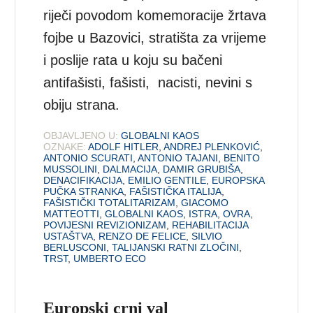
riječi povodom komemoracije žrtava
fojbe u Bazovici, stratišta za vrijeme
i poslije rata u koju su bačeni
antifašisti, fašisti, nacisti, nevini s
obiju strana.
OBJAVLJENO U:
GLOBALNI KAOS
OZNAKE:
ADOLF HITLER
,
ANDREJ PLENKOVIĆ
,
ANTONIO SCURATI
,
ANTONIO TAJANI
,
BENITO
MUSSOLINI
,
DALMACIJA
,
DAMIR GRUBIŠA
,
DENACIFIKACIJA
,
EMILIO GENTILE
,
EUROPSKA
PUČKA STRANKA
,
FAŠISTIČKA ITALIJA
,
FAŠISTIČKI TOTALITARIZAM
,
GIACOMO
MATTEOTTI
,
GLOBALNI KAOS
,
ISTRA
,
OVRA
,
POVIJESNI REVIZIONIZAM
,
REHABILITACIJA
USTAŠTVA
,
RENZO DE FELICE
,
SILVIO
BERLUSCONI
,
TALIJANSKI RATNI ZLOČINI
,
TRST
,
UMBERTO ECO
Europski crni val