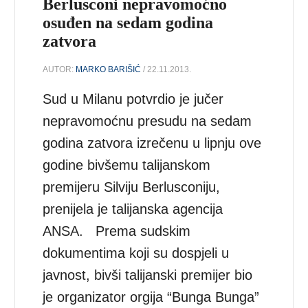
Berlusconi nepravomoćno
osuđen na sedam godina
zatvora
AUTOR:
MARKO BARIŠIĆ
/ 22.11.2013.
Sud u Milanu potvrdio je jučer
nepravomoćnu presudu na sedam
godina zatvora izrečenu u lipnju ove
godine bivšemu talijanskom
premijeru Silviju Berlusconiju,
prenijela je talijanska agencija
ANSA. Prema sudskim
dokumentima koji su dospjeli u
javnost, bivši talijanski premijer bio
je organizator orgija “Bunga Bunga”