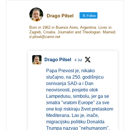
Drago Pilsel
Follow
Born in 1962 in Buenos Aires, Argentina. Lives in
Zagreb, Croatia. Journalist and Theologian. Married.
d.pilsel@zamir.net
Drago Pilsel
4 Jul
Papa Prevost je, nikako
slučajno, na 250. godišnjicu
osnivanja SAD-a i Dan
neovisnosti, posjetio otok
Lampedusu, simbolu, jer ga se
smatra "vratom Europe" za sve
one koji riskiraju život prelaskom
Mediterana. Lav je, inače,
migracijsku politiku Donalda
Trumpa nazvao "nehumanom".