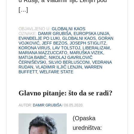
u Rusiji, a Vladimir Iljič Lenjin pod
[…]
OBJAVLJENO U:
GLOBALNI KAOS
OZNAKE:
DAMIR GRUBIŠA
,
EUROPSKA UNIJA
,
EVANĐELJE PO LUKI
,
GLOBALNI KAOS
,
GORAN
VOJKOVIĆ
,
JEFF BEZOS
,
JOSEPH STIGLITZ
,
KORONA VIRUS
,
LAV TOLSTOJ
,
LIBERALIZAM
,
MARIANA MAZZUCCATO
,
MARUŠKA VIZEK
,
MATIJA BABIĆ
,
NIKOLAJ GAVRILOVIČ
ČERNIŠEVSKI
,
SILVIO BERLUSCONI
,
VEDRANA
RUDAN
,
VLADIMIR ILJIČ LENJIN
,
WARREN
BUFFETT
,
WELFARE STATE
Glavno pitanje: što da se radi?
AUTOR:
DAMIR GRUBIŠA
/ 08.05.2020.
(Opaska
uredništva: