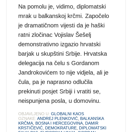
Na pomolu je, vidimo, diplomatski
mrak u balkanskoj krčmi. Započelo
je dramatičnom vijesti da je haški
ratni zločinac Vojislav Šešelj
demonstrativno izgazio hrvatski
barjak u skupštini Srbije. Hrvatska
delegacija na čelu s Gordanom
Jandrokovićem to nije vidjela, ali je
čula, pa je naprasno odlučila
prekinuti posjet Srbiji i vratiti se,
neispunjena posla, u domovinu.
OBJAVLJENO U:
GLOBALNI KAOS
OZNAKE:
ANDREJ PLENKOVIĆ
,
BALKANSKA
KRČMA
,
BOSNA I HERCEGOVINA
,
DAMIR
KRSTIČEVIĆ
,
DEMOKRATURE
,
DIPLOMATSKI