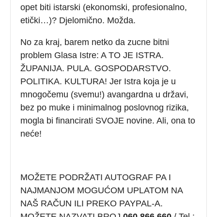
opet biti istarski (ekonomski, profesionalno,
etički…)? Djelomično. Možda.
No za kraj, barem netko da zucne bitni
problem Glasa Istre: A TO JE ISTRA.
ŽUPANIJA. PULA. GOSPODARSTVO.
POLITIKA. KULTURA! Jer Istra koja je u
mnogočemu (svemu!) avangardna u državi,
bez po muke i minimalnog poslovnog rizika,
mogla bi financirati SVOJE novine. Ali, ona to
neće!
MOŽETE PODRŽATI AUTOGRAF PA I
NAJMANJOM MOGUĆOM UPLATOM NA
NAŠ RAČUN ILI PREKO PAYPAL-A.
MOŽETE NAZVATI BROJ
060 866 660
/ Tel.: