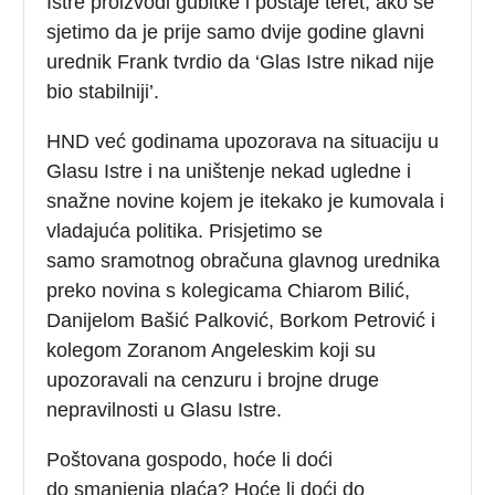
Istre proizvodi gubitke i postaje teret, ako se
sjetimo da je prije samo dvije godine glavni
urednik Frank tvrdio da ‘Glas Istre nikad nije
bio stabilniji’.
HND već godinama upozorava na situaciju u
Glasu Istre i na uništenje nekad ugledne i
snažne novine kojem je itekako je kumovala i
vladajuća politika. Prisjetimo se
samo sramotnog obračuna glavnog urednika
preko novina s kolegicama Chiarom Bilić,
Danijelom Bašić Palković, Borkom Petrović i
kolegom Zoranom Angeleskim koji su
upozoravali na cenzuru i brojne druge
nepravilnosti u Glasu Istre.
Poštovana gospodo, hoće li doći
do smanjenja plaća? Hoće li doći do