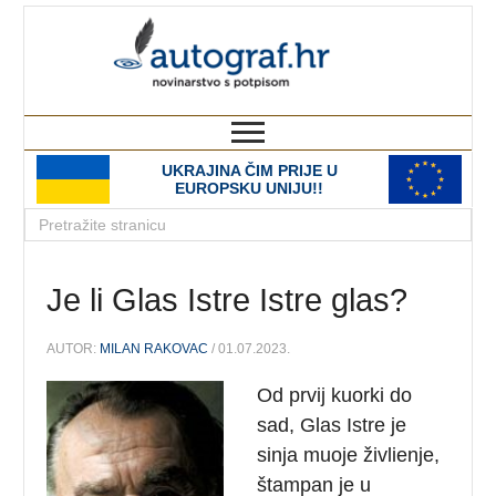
autograf.hr
novinarstvo s potpisom
UKRAJINA ČIM PRIJE U
EUROPSKU UNIJU!!
Je li Glas Istre Istre glas?
AUTOR:
MILAN RAKOVAC
/ 01.07.2023.
Od prvij kuorki do
sad, Glas Istre je
sinja muoje živlienje,
štampan je u