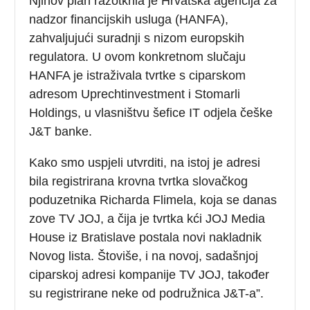
Njihov plan razotkrila je Hrvatska agencija za
nadzor financijskih usluga (HANFA),
zahvaljujući suradnji s nizom europskih
regulatora. U ovom konkretnom slučaju
HANFA je istraživala tvrtke s ciparskom
adresom Uprechtinvestment i Stomarli
Holdings, u vlasništvu šefice IT odjela češke
J&T banke.
Kako smo uspjeli utvrditi, na istoj je adresi
bila registrirana krovna tvrtka slovačkog
poduzetnika Richarda Flimela, koja se danas
zove TV JOJ, a čija je tvrtka kći JOJ Media
House iz Bratislave postala novi nakladnik
Novog lista. Štoviše, i na novoj, sadašnjoj
ciparskoj adresi kompanije TV JOJ, također
su registrirane neke od podružnica J&T-a”.