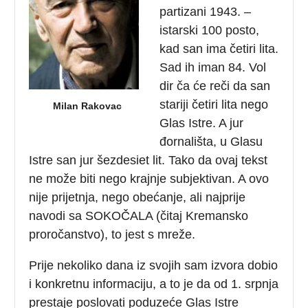
partizani 1943. –
istarski 100 posto,
kad san ima četiri lita.
Sad ih iman 84. Vol
dir ča će reči da san
stariji četiri lita nego
Milan Rakovac
Glas Istre. A jur
đornališta, u Glasu
Istre san jur šezdesiet lit. Tako da ovaj tekst
ne može biti nego krajnje subjektivan. A ovo
nije prijetnja, nego obećanje, ali najprije
navodi sa SOKOČALA (čitaj Kremansko
proročanstvo), to jest s mreže.
Prije nekoliko dana iz svojih sam izvora dobio
i konkretnu informaciju, a to je da od 1. srpnja
prestaje poslovati poduzeće Glas Istre