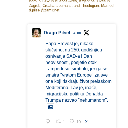
Born in 1962 in Buenos Aires, Argentina. Lives in
Zagreb, Croatia. Journalist and Theologian. Married.
d.pilsel@zamir.net
Drago Pilsel
4 Jul
Papa Prevost je, nikako
slučajno, na 250. godišnjicu
osnivanja SAD-a i Dan
neovisnosti, posjetio otok
Lampedusu, simbolu, jer ga se
smatra "vratom Europe" za sve
one koji riskiraju život prelaskom
Mediterana. Lav je, inače,
migracijsku politiku Donalda
Trumpa nazvao "nehumanom".
1
10
X