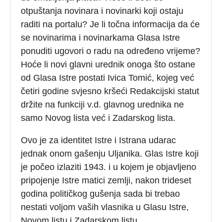
otpuštanja novinara i novinarki koji ostaju
raditi na portalu? Je li točna informacija da će
se novinarima i novinarkama Glasa Istre
ponuditi ugovori o radu na određeno vrijeme?
Hoće li novi glavni urednik onoga što ostane
od Glasa Istre postati Ivica Tomić, kojeg već
četiri godine svjesno kršeći Redakcijski statut
držite na funkciji v.d. glavnog urednika ne
samo Novog lista već i Zadarskog lista.
Ovo je za identitet Istre i Istrana udarac
jednak onom gašenju Uljanika. Glas Istre koji
je počeo izlaziti 1943. i u kojem je objavljeno
pripojenje Istre matici zemlji, nakon trideset
godina političkog gušenja sada bi trebao
nestati voljom vaših vlasnika u Glasu Istre,
Novom listu i Zadarskom listu.