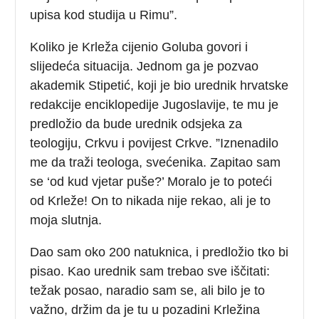
upisa kod studija u Rimu”.
Koliko je Krleža cijenio Goluba govori i
slijedeća situacija. Jednom ga je pozvao
akademik Stipetić, koji je bio urednik hrvatske
redakcije enciklopedije Jugoslavije, te mu je
predložio da bude urednik odsjeka za
teologiju, Crkvu i povijest Crkve. ”Iznenadilo
me da traži teologa, svećenika. Zapitao sam
se ‘od kud vjetar puše?’ Moralo je to poteći
od Krleže! On to nikada nije rekao, ali je to
moja slutnja.
Dao sam oko 200 natuknica, i predložio tko bi
pisao. Kao urednik sam trebao sve iščitati:
težak posao, naradio sam se, ali bilo je to
važno, držim da je tu u pozadini Krležina