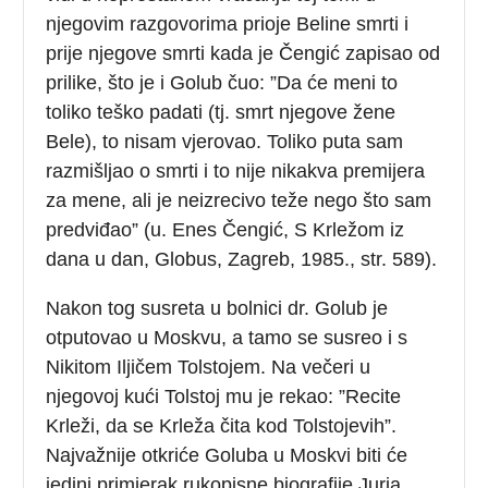
njegovim razgovorima prioje Beline smrti i
prije njegove smrti kada je Čengić zapisao od
prilike, što je i Golub čuo: ”Da će meni to
toliko teško padati (tj. smrt njegove žene
Bele), to nisam vjerovao. Toliko puta sam
razmišljao o smrti i to nije nikakva premijera
za mene, ali je neizrecivo teže nego što sam
predviđao” (u. Enes Čengić, S Krležom iz
dana u dan, Globus, Zagreb, 1985., str. 589).
Nakon tog susreta u bolnici dr. Golub je
otputovao u Moskvu, a tamo se susreo i s
Nikitom Iljičem Tolstojem. Na večeri u
njegovoj kući Tolstoj mu je rekao: ”Recite
Krleži, da se Krleža čita kod Tolstojevih”.
Najvažnije otkriće Goluba u Moskvi biti će
jedini primjerak rukopisne biografije Jurja