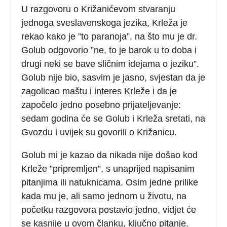
U razgovoru o Križanićevom stvaranju
jednoga sveslavenskoga jezika, Krleža je
rekao kako je ”to paranoja”, na što mu je dr.
Golub odgovorio ”ne, to je barok u to doba i
drugi neki se bave sličnim idejama o jeziku”.
Golub nije bio, sasvim je jasno, svjestan da je
zagolicao maštu i interes Krleže i da je
započelo jedno posebno prijateljevanje:
sedam godina će se Golub i Krleža sretati, na
Gvozdu i uvijek su govorili o Križanicu.
Golub mi je kazao da nikada nije došao kod
Krleže ”pripremljen”, s unaprijed napisanim
pitanjima ili natuknicama. Osim jedne prilike
kada mu je, ali samo jednom u životu, na
početku razgovora postavio jedno, vidjet će
se kasnije u ovom članku, ključno pitanje.