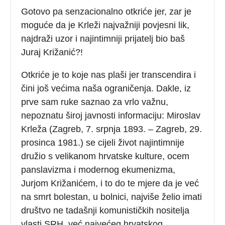
Gotovo pa senzacionalno otkriće jer, zar je
moguće da je Krleži najvažniji povjesni lik,
najdraži uzor i najintimniji prijatelj bio baš
Juraj Križanić?!
Otkriće je to koje nas plaši jer transcendira i
čini još većima naša ograničenja. Dakle, iz
prve sam ruke saznao za vrlo važnu,
nepoznatu široj javnosti informaciju: Miroslav
Krleža (Zagreb, 7. srpnja 1893. – Zagreb, 29.
prosinca 1981.) se cijeli život najintimnije
družio s velikanom hrvatske kulture, ocem
panslavizma i modernog ekumenizma,
Jurjom Križanićem, i to do te mjere da je već
na smrt bolestan, u bolnici, najviše želio imati
društvo ne tadašnji komunističkih nositelja
vlasti SRH, već najvećeg hrvatskog