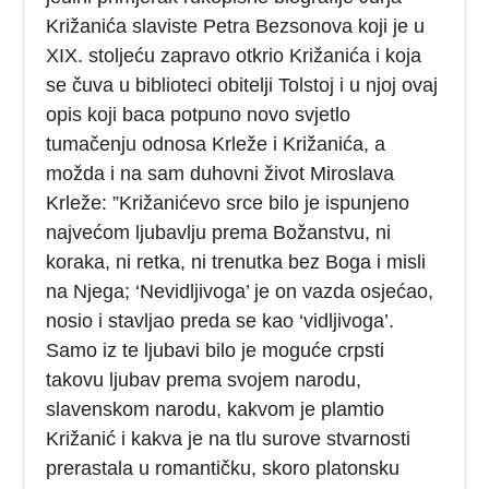
Križanića slaviste Petra Bezsonova koji je u
XIX. stoljeću zapravo otkrio Križanića i koja
se čuva u biblioteci obitelji Tolstoj i u njoj ovaj
opis koji baca potpuno novo svjetlo
tumačenju odnosa Krleže i Križanića, a
možda i na sam duhovni život Miroslava
Krleže: ”Križanićevo srce bilo je ispunjeno
najvećom ljubavlju prema Božanstvu, ni
koraka, ni retka, ni trenutka bez Boga i misli
na Njega; ‘Nevidljivoga’ je on vazda osjećao,
nosio i stavljao preda se kao ‘vidljivoga’.
Samo iz te ljubavi bilo je moguće crpsti
takovu ljubav prema svojem narodu,
slavenskom narodu, kakvom je plamtio
Križanić i kakva je na tlu surove stvarnosti
prerastala u romantičku, skoro platonsku