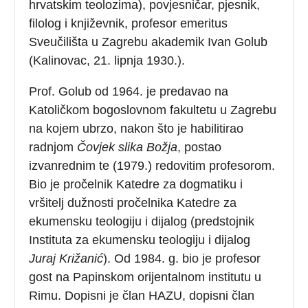
hrvatskim teolozima), povjesničar, pjesnik,
filolog i književnik, profesor emeritus
Sveučilišta u Zagrebu akademik Ivan Golub
(Kalinovac, 21. lipnja 1930.).
Prof. Golub od 1964. je predavao na
Katoličkom bogoslovnom fakultetu u Zagrebu
na kojem ubrzo, nakon što je habilitirao
radnjom
Čovjek slika Božja
, postao
izvanrednim te (1979.) redovitim profesorom.
Bio je pročelnik Katedre za dogmatiku i
vršitelj dužnosti pročelnika Katedre za
ekumensku teologiju i dijalog (predstojnik
Instituta za ekumensku teologiju i dijalog
Juraj Križanić
). Od 1984. g. bio je profesor
gost na Papinskom orijentalnom institutu u
Rimu. Dopisni je član HAZU, dopisni član