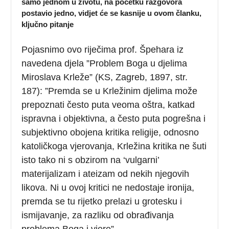
samo jednom u životu, na početku razgovora
postavio jedno, vidjet će se kasnije u ovom članku,
ključno pitanje
Pojasnimo ovo riječima prof. Špehara iz
navedena djela ”Problem Boga u djelima
Miroslava Krleže” (KS, Zagreb, 1897, str.
187): ”Premda se u Krležinim djelima može
prepoznati često puta veoma oštra, katkad
ispravna i objektivna, a često puta pogrešna i
subjektivno obojena kritika religije, odnosno
katoličkoga vjerovanja, Krležina kritika ne šuti
isto tako ni s obzirom na ‘vulgarni’
materijalizam i ateizam od nekih njegovih
likova. Ni u ovoj kritici ne nedostaje ironija,
premda se tu rijetko prelazi u grotesku i
ismijavanje, za razliku od obrađivanja
problema Boga i vjere”.