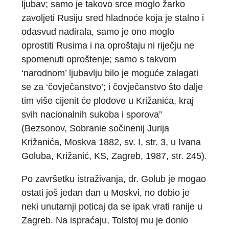
ljubav; samo je takovo srce moglo žarko
zavoljeti Rusiju sred hladnoće koja je stalno i
odasvud nadirala, samo je ono moglo
oprostiti Rusima i na oproštaju ni riječju ne
spomenuti oproštenje; samo s takvom
‘narodnom’ ljubavlju bilo je moguće zalagati
se za ‘čovječanstvo’; i čovječanstvo što dalje
tim više cijenit će plodove u Križanića, kraj
svih nacionalnih sukoba i sporova”
(Bezsonov, Sobranie sočinenij Jurija
Križanića, Moskva 1882, sv. I, str. 3, u Ivana
Goluba, Križanić, KS, Zagreb, 1987, str. 245).
Po završetku istraživanja, dr. Golub je mogao
ostati još jedan dan u Moskvi, no dobio je
neki unutarnji poticaj da se ipak vrati ranije u
Zagreb. Na ispraćaju, Tolstoj mu je donio