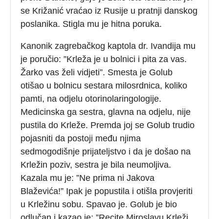
se Križanić vraćao iz Rusije u pratnji danskog
poslanika. Stigla mu je hitna poruka.
Kanonik zagrebačkog kaptola dr. Ivandija mu
je poručio: ”Krleža je u bolnici i pita za vas.
Žarko vas želi vidjeti”. Smesta je Golub
otišao u bolnicu sestara milosrdnica, koliko
pamti, na odjelu otorinolaringologije.
Medicinska ga sestra, glavna na odjelu, nije
pustila do Krleže. Premda joj se Golub trudio
pojasniti da postoji među njima
sedmogodišnje prijateljstvo i da je došao na
Krležin poziv, sestra je bila neumoljiva.
Kazala mu je: ”Ne prima ni Jakova
Blaževića!” Ipak je popustila i otišla provjeriti
u Krležinu sobu. Spavao je. Golub je bio
odlučan i kazao je: ”Recite Miroslavu Krleži,