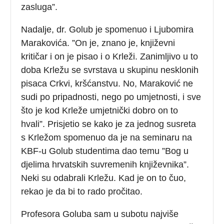
zasluga”.
Nadalje, dr. Golub je spomenuo i Ljubomira
Marakovića. ”On je, znano je, književni
kritičar i on je pisao i o Krleži. Zanimljivo u to
doba Krležu se svrstava u skupinu nesklonih
pisaca Crkvi, kršćanstvu. No, Maraković ne
sudi po pripadnosti, nego po umjetnosti, i sve
što je kod Krleže umjetnički dobro on to
hvali”. Prisjetio se kako je za jednog susreta
s Krležom spomenuo da je na seminaru na
KBF-u Golub studentima dao temu ”Bog u
djelima hrvatskih suvremenih književnika”.
Neki su odabrali Krležu. Kad je on to čuo,
rekao je da bi to rado pročitao.
Profesora Goluba sam u subotu najviše