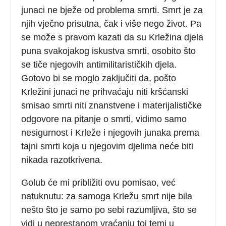
junaci ne bježe od problema smrti. Smrt je za
njih vječno prisutna, čak i više nego život. Pa
se može s pravom kazati da su Krležina djela
puna svakojakog iskustva smrti, osobito što
se tiče njegovih antimilitarističkih djela.
Gotovo bi se moglo zaključiti da, pošto
Krležini junaci ne prihvaćaju niti kršćanski
smisao smrti niti znanstvene i materijalističke
odgovore na pitanje o smrti, vidimo samo
nesigurnost i Krleže i njegovih junaka prema
tajni smrti koja u njegovim djelima neće biti
nikada razotkrivena.
Golub će mi približiti ovu pomisao, već
natuknutu: za samoga Krležu smrt nije bila
nešto što je samo po sebi razumljiva, što se
vidi u neprestanom vraćanju toj temi u