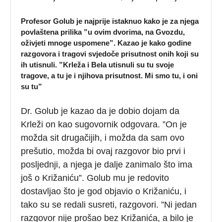
Profesor Golub je najprije istaknuo kako je za njega
povlaštena prilika ”u ovim dvorima, na Gvozdu,
oživjeti mnoge uspomene”. Kazao je kako godine
razgovora i tragovi svjedoče prisutnost onih koji su
ih utisnuli. ”Krleža i Bela utisnuli su tu svoje
tragove, a tu je i njihova prisutnost. Mi smo tu, i oni
su tu”
Dr. Golub je kazao da je dobio dojam da
Krleži on kao sugovornik odgovara. ”On je
možda sit drugačijih, i možda da sam ovo
prešutio, možda bi ovaj razgovor bio prvi i
posljednji, a njega je dalje zanimalo što ima
još o Križaniću”. Golub mu je redovito
dostavljao što je god objavio o Križaniću, i
tako su se redali susreti, razgovori. ”Ni jedan
razgovor nije prošao bez Križanića, a bilo je