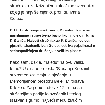
stručnjaka za Križanića, katoličkog svećenika
kojeg je najviše cijenio, prof. dr. Ivana
Goluba!
Od 1915. do svoje smrti smrti, Miroslav Krleža se
najintimnije i stravstveno bavio likom i djelom Jurja
Križanića. Najveći stručnjak za Križanića, teolog,
pjesnik i akademik Ivan Golub, otkriva pojedinosti o
sedmogodišnjem druženju s velikim piscem
Kako sam, dakle, ”naletio” na ovu veliku
temu? U okviru projekta ”Sjećanja Krležinih
suvremenika” svoja je sjećanja u
Memorijalnom prostoru Bele i Miroslava
Krleže u Zagrebu u utorak 12. rujna sa
slušateljima podijelio svećenik i teolog
(sasvim sigurno, najveći među živućim