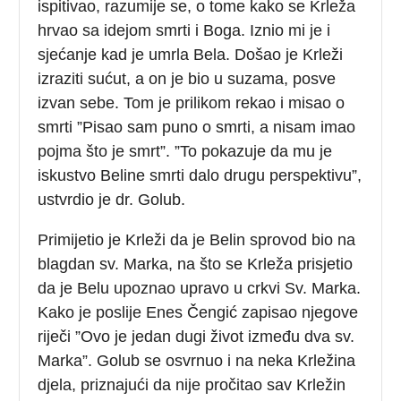
ispitivao, razumije se, o tome kako se Krleža
hrvao sa idejom smrti i Boga. Iznio mi je i
sjećanje kad je umrla Bela. Došao je Krleži
izraziti sućut, a on je bio u suzama, posve
izvan sebe. Tom je prilikom rekao i misao o
smrti ”Pisao sam puno o smrti, a nisam imao
pojma što je smrt”. ”To pokazuje da mu je
iskustvo Beline smrti dalo drugu perspektivu”,
ustvrdio je dr. Golub.
Primijetio je Krleži da je Belin sprovod bio na
blagdan sv. Marka, na što se Krleža prisjetio
da je Belu upoznao upravo u crkvi Sv. Marka.
Kako je poslije Enes Čengić zapisao njegove
riječi ”Ovo je jedan dugi život između dva sv.
Marka”. Golub se osvrnuo i na neka Krležina
djela, priznajući da nije pročitao sav Krležin