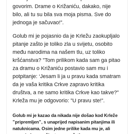
govorim. Drame o Križaniću, dakako, nije
bilo, ali tu su bila sva moja pisma. Sve do
jednoga je sačuvao!”.
Golub mi je pojasnio da je Krležu zaokupljalo
pitanje zašto je toliko zla u svijetu, osobito
među narodima na našem tlu, uz toliko
kršćanstva? ”Tom prilikom kada sam ga pitao
za dramu o Križaniću postavio sam mu i
potpitanje: ‘Jesam li ja u pravu kada smatram
da je vaša kritika Crkve zapravo kritika
društva, a ne samo kritika Crkve kao takve?”
Krleža mu je odgovorio: ”U pravu ste!”.
Golub mi je kazao da nikada nije došao kod Krleže
”pripremljen”, s unaprijed napisanim pitanjima ili
natuknicama. Osim jedne prilike kada mu je, ali