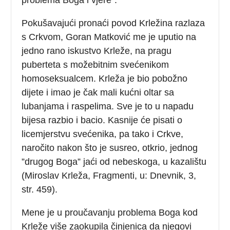
Pokušavajući pronaći povod Krležina razlaza
s Crkvom, Goran Matković me je uputio na
jedno rano iskustvo Krleže, na pragu
puberteta s možebitnim svećenikom
homoseksualcem. Krleža je bio pobožno
dijete i imao je čak mali kućni oltar sa
lubanjama i raspelima. Sve je to u napadu
bijesa razbio i bacio. Kasnije će pisati o
licemjerstvu svećenika, pa tako i Crkve,
naročito nakon što je susreo, otkrio, jednog
”drugog Boga” jaći od nebeskoga, u kazalištu
(Miroslav Krleža, Fragmenti, u: Dnevnik, 3,
str. 459).
Mene je u proučavanju problema Boga kod
Krleže više zaokupila činjenica da njegovi