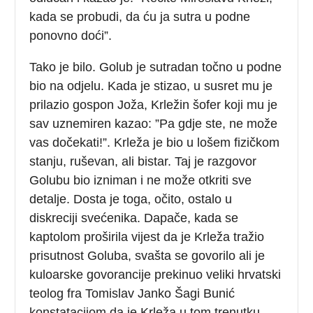
kada se probudi, da ću ja sutra u podne
ponovno doći”.
Tako je bilo. Golub je sutradan točno u podne
bio na odjelu. Kada je stizao, u susret mu je
prilazio gospon Joža, Krležin šofer koji mu je
sav uznemiren kazao: ”Pa gdje ste, ne može
vas dočekati!”. Krleža je bio u lošem fizičkom
stanju, ruševan, ali bistar. Taj je razgovor
Golubu bio izniman i ne može otkriti sve
detalje. Dosta je toga, očito, ostalo u
diskreciji svećenika. Dapače, kada se
kaptolom proširila vijest da je Krleža tražio
prisutnost Goluba, svašta se govorilo ali je
kuloarske govorancije prekinuo veliki hrvatski
teolog fra Tomislav Janko Šagi Bunić
konstatacijom da je Krleža u tom trenutku