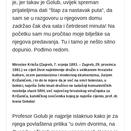
je, jer takav je Golub, uvijek spreman
prijateljima dati ”štap za nastavak puta”, da
sam se u razgovoru u njegovom domu
zadržao čak dva sata i četrdeset minuta! Na
početku sam mu pročitao moje bilješke sa
njegova predavanja. Tu i tamo je nešto sitno
dopunio. Pođimo redom.
Miroslav Krleža
(Zagreb, 7. srpnja 1893. – Zagreb, 29. prosinca
1981.)
se cijeli život najintimnije družio s velikanom hrvatske
kulture, ocem panslavizma i modernog ekumenizma, Jurjom
Križanićem, i to do te mjere da je već na smrt bolestan, u
bolnici, najviše želio imati društvo ne tadašnji komunističkih
nositelja vlasti SRH, već najvećeg hrvatskog stručnjaka za
Križanića, katoličkog svećenika kojeg je najviše cijenio, prof. dr.
Ivana Goluba!
Profesor Golub je najprije istaknuo kako je za
njega povlaštena prilika ”u ovim dvorima, na