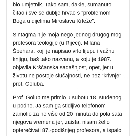
bio umjetnik. Tako sam, dakle, sumanuto
čitao i sve se dublje hrvao s ”problemom
Boga u dijelima Miroslava Krleže”.
Sintagma nije moja nego jednog drugog mog
profesora teologije (u Rijeci), Milana
Špehara, koji je napisao vrlo lijepu i važnu
knjigu, baš tako nazvanu, a koju je 1987.
objavila Kršćanska sadašnjost, opet, jer u
životu ne postoje slučajnosti, ne bez ”krivnje”
prof. Goluba.
Prof. Golub me primio u subotu 18. studenog
u podne. Ja sam ga stidljivo telefonom
zamolio za ne više od 20 minuta do pola sata
njegova vremena jer, zaista, nisam želio
opterećivati 87.-godišnjeg profesora, a ispalo