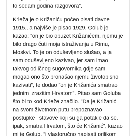
to sedam godina razgovora”.
Krleža je o Križaniću počeo pisati davne
1915., a najviše je pisao 1929. Golub je
kazao: ”on je bio obuzet Križanićem, njemu je
bilo drago čuti moja istraživanja u Rimu,
Moskvi. To je on oduševljeno slušao, a ja
sam oduševljeno kazivao, jer sam imao
takvog odličnog sugovornika gdje sam
mogao ono što pronašao njemu životopisno
kazivati”, te dodao ”on je Križanića smatrao
jednim izrazitim Hrvatom”. Pitao sam Goluba
što bi to kod Krleže značilo. ”Da je Križanić
na svom životnom putu prepoznavao
postupke i stavove koji su ga potakle da se,
ipak, smatra Hrvatom, što će Križanić”, kazao
mi je Golub, ”i vlastoručno napisati prilikom