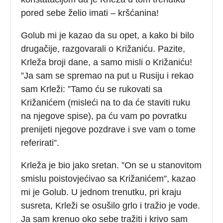
pored sebe želio imati – kršćanina!
Golub mi je kazao da su opet, a kako bi bilo
drugačije, razgovarali o Križaniću. Pazite,
Krleža broji dane, a samo misli o Križaniću!
”Ja sam se spremao na put u Rusiju i rekao
sam Krleži: ”Tamo ću se rukovati sa
Križanićem (misleći na to da će staviti ruku
na njegove spise), pa ću vam po povratku
prenijeti njegove pozdrave i sve vam o tome
referirati”.
Krleža je bio jako sretan. ”On se u stanovitom
smislu poistovjećivao sa Križanićem”, kazao
mi je Golub. U jednom trenutku, pri kraju
susreta, Krleži se osušilo grlo i tražio je vode.
Ja sam krenuo oko sebe tražiti i krivo sam