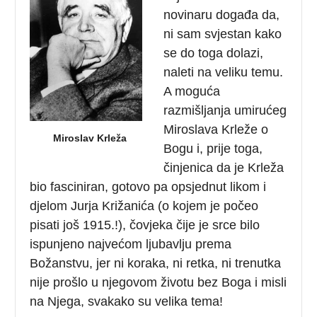
novinaru događa da,
ni sam svjestan kako
se do toga dolazi,
naleti na veliku temu.
A moguća
razmišljanja umirućeg
Miroslava Krleže o
Miroslav Krleža
Bogu i, prije toga,
činjenica da je Krleža
bio fasciniran, gotovo pa opsjednut likom i
djelom Jurja Križanića (o kojem je počeo
pisati još 1915.!), čovjeka čije je srce bilo
ispunjeno najvećom ljubavlju prema
Božanstvu, jer ni koraka, ni retka, ni trenutka
nije prošlo u njegovom životu bez Boga i misli
na Njega, svakako su velika tema!