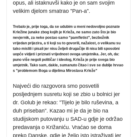
opus, ali istaknuvši kako je on sam svojim
velikim djelom smatrao ”Pan-a”.
Trebalo je, prije toga, da se udubim u meni nedovoljno poznate
Krležine junake zbog kojih je Krleža, ne samo zato što je bio
nevjernik, za neke postao samo ”pamfletist”, bezbožnik
vrijedan prijezira, a ti koji su to govorili, nažalost, o velikanu su
tako mislili i pisali jer nisu željeli drugačije ili nisu bili sposobni
uopće vidjeti i priznati vrijednost ovoga umjetnika. Jer, oh, da:
puno više negoli političar i ideolog, Krleža je prije svega bio
umjetnik. Tako sam, dakle, sumanuto čitao i sve se dublje hrvao
s ”problemom Boga u dijelima Miroslava Krleže”
Najveći dio razgovora smo posvetili
posljednjem susretu koji se zbio u bolnici jer
dr. Golub je rekao: ”Tijelo je bilo ruševina, a
duh priseban”. Kazao mi je da je bio na
studijskom putovanju u SAD-u gdje je održao
predavanja o Križaniću. Vraćao se doma
preko Danske, gdje je želio isto istraživati jer