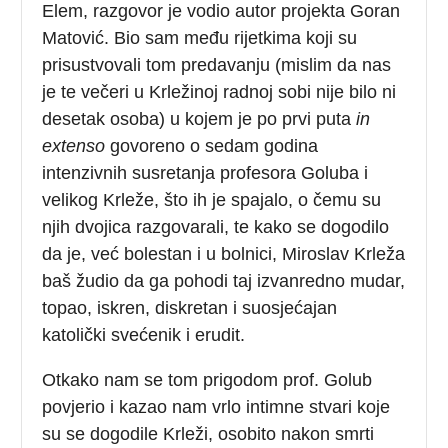
Elem, razgovor je vodio autor projekta Goran
Matović. Bio sam među rijetkima koji su
prisustvovali tom predavanju (mislim da nas
je te večeri u Krležinoj radnoj sobi nije bilo ni
desetak osoba) u kojem je po prvi puta
in
extenso
govoreno o sedam godina
intenzivnih susretanja profesora Goluba i
velikog Krleže, što ih je spajalo, o čemu su
njih dvojica razgovarali, te kako se dogodilo
da je, već bolestan i u bolnici, Miroslav Krleža
baš žudio da ga pohodi taj izvanredno mudar,
topao, iskren, diskretan i suosjećajan
katolički svećenik i erudit.
Otkako nam se tom prigodom prof. Golub
povjerio i kazao nam vrlo intimne stvari koje
su se dogodile Krleži, osobito nakon smrti