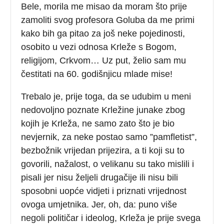
Bele, morila me misao da moram što prije
zamoliti svog profesora Goluba da me primi
kako bih ga pitao za još neke pojedinosti,
osobito u vezi odnosa Krleže s Bogom,
religijom, Crkvom… Uz put, želio sam mu
čestitati na 60. godišnjicu mlade mise!
Trebalo je, prije toga, da se udubim u meni
nedovoljno poznate Krležine junake zbog
kojih je Krleža, ne samo zato što je bio
nevjernik, za neke postao samo ”pamfletist”,
bezbožnik vrijedan prijezira, a ti koji su to
govorili, nažalost, o velikanu su tako mislili i
pisali jer nisu željeli drugačije ili nisu bili
sposobni uopće vidjeti i priznati vrijednost
ovoga umjetnika. Jer, oh, da: puno više
negoli političar i ideolog, Krleža je prije svega