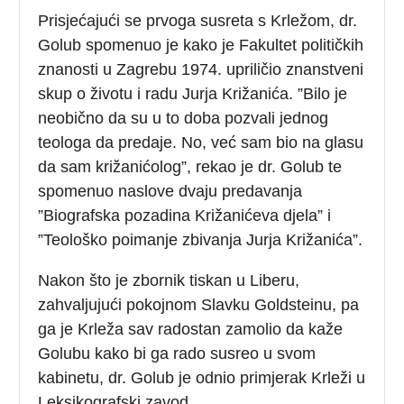
Prisjećajući se prvoga susreta s Krležom, dr.
Golub spomenuo je kako je Fakultet političkih
znanosti u Zagrebu 1974. upriličio znanstveni
skup o životu i radu Jurja Križanića. ”Bilo je
neobično da su u to doba pozvali jednog
teologa da predaje. No, već sam bio na glasu
da sam križanićolog”, rekao je dr. Golub te
spomenuo naslove dvaju predavanja
”Biografska pozadina Križanićeva djela” i
”Teološko poimanje zbivanja Jurja Križanića”.
Nakon što je zbornik tiskan u Liberu,
zahvaljujući pokojnom Slavku Goldsteinu, pa
ga je Krleža sav radostan zamolio da kaže
Golubu kako bi ga rado susreo u svom
kabinetu, dr. Golub je odnio primjerak Krleži u
Leksikografski zavod.