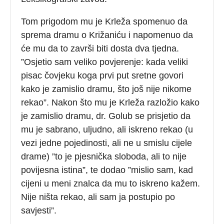
Tom prigodom mu je Krleža spomenuo da
sprema dramu o Križaniću i napomenuo da
će mu da to završi biti dosta dva tjedna.
”Osjetio sam veliko povjerenje: kada veliki
pisac čovjeku koga prvi put sretne govori
kako je zamislio dramu, što još nije nikome
rekao”. Nakon što mu je Krleža razložio kako
je zamislio dramu, dr. Golub se prisjetio da
mu je sabrano, uljudno, ali iskreno rekao (u
vezi jedne pojedinosti, ali ne u smislu cijele
drame) ”to je pjesnička sloboda, ali to nije
povijesna istina”, te dodao ”mislio sam, kad
cijeni u meni znalca da mu to iskreno kažem.
Nije ništa rekao, ali sam ja postupio po
savjesti”.