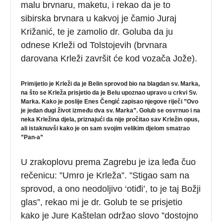
malu brvnaru, maketu, i rekao da je to
sibirska brvnara u kakvoj je čamio Juraj
Križanić, te je zamolio dr. Goluba da ju
odnese Krleži od Tolstojevih (brvnara
darovana Krleži završit će kod vozača Jože).
Primijetio je Krleži da je Belin sprovod bio na blagdan sv. Marka,
na što se Krleža prisjetio da je Belu upoznao upravo u crkvi Sv.
Marka. Kako je poslije Enes Čengić zapisao njegove riječi ”Ovo
je jedan dugi život između dva sv. Marka”. Golub se osvrnuo i na
neka Krležina djela, priznajući da nije pročitao sav Krležin opus,
ali istaknuvši kako je on sam svojim velikim djelom smatrao
”Pan-a”
U zrakoplovu prema Zagrebu je iza leđa čuo
rečenicu: ”Umro je Krleža”. ”Stigao sam na
sprovod, a ono neodoljivo ‘otiđi’, to je taj Božji
glas”, rekao mi je dr. Golub te se prisjetio
kako je Jure Kaštelan održao slovo ”dostojno