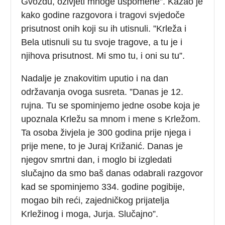
Gvozdu, oživjeti mnoge uspomene”. Kazao je
kako godine razgovora i tragovi svjedoče
prisutnost onih koji su ih utisnuli. ”Krleža i
Bela utisnuli su tu svoje tragove, a tu je i
njihova prisutnost. Mi smo tu, i oni su tu”.
Nadalje je znakovitim uputio i na dan
održavanja ovoga susreta. ”Danas je 12.
rujna. Tu se spominjemo jedne osobe koja je
upoznala Krležu sa mnom i mene s Krležom.
Ta osoba živjela je 300 godina prije njega i
prije mene, to je Juraj Križanić. Danas je
njegov smrtni dan, i moglo bi izgledati
slučajno da smo baš danas odabrali razgovor
kad se spominjemo 334. godine pogibije,
mogao bih reći, zajedničkog prijatelja
Krležinog i moga, Jurja. Slučajno”.