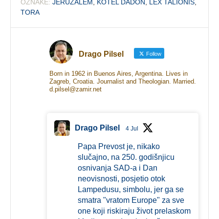
OZNAKE:
JERUZALEM
,
KOTEL DADON
,
LEX TALIONIS
,
TORA
Drago Pilsel
Follow
Born in 1962 in Buenos Aires, Argentina. Lives in
Zagreb, Croatia. Journalist and Theologian. Married.
d.pilsel@zamir.net
Drago Pilsel
4 Jul
Papa Prevost je, nikako
slučajno, na 250. godišnjicu
osnivanja SAD-a i Dan
neovisnosti, posjetio otok
Lampedusu, simbolu, jer ga se
smatra "vratom Europe" za sve
one koji riskiraju život prelaskom