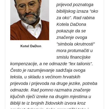
prijevod poznatoga
bibilijskog izraza ”oko
za oko”. Rad rabina
Kotela DaDona
pokazuje da se
značenje ovoga
”simbola okrutnosti”
Kotel DaDon
mora protumačiti u
smislu financijske
kompenzacije, a ne odmazde ”lex talionis”.
Često je razumijevanje sadržaja ovoga
teksta, u skladu s većinom hrvatskih
prijevoda i prijevoda na druge jezike, potreba
odmazde. Rad pomno razmatra značenje
ključnih riječi izreke na drugim mjestima u
Bibliji te iz brojnih židovskih izvora kroz