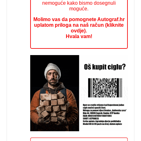
nemoguće kako bismo dosegnuli
moguće.
Molimo vas da pomognete Autograf.hr
uplatom priloga na naš račun (kliknite
ovdje).
Hvala vam!