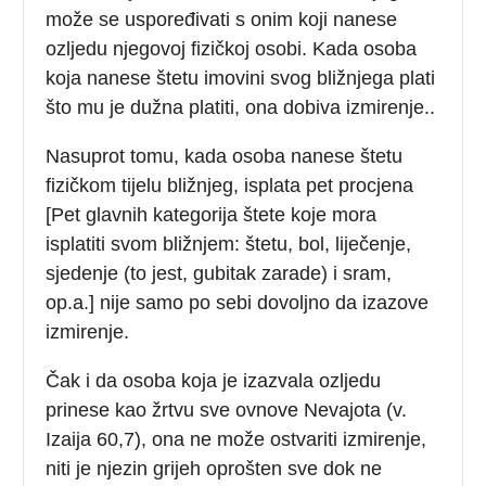
može se uspoređivati s onim koji nanese
ozljedu njegovoj fizičkoj osobi. Kada osoba
koja nanese štetu imovini svog bližnjega plati
što mu je dužna platiti, ona dobiva izmirenje..
Nasuprot tomu, kada osoba nanese štetu
fizičkom tijelu bližnjeg, isplata pet procjena
[Pet glavnih kategorija štete koje mora
isplatiti svom bližnjem: štetu, bol, liječenje,
sjedenje (to jest, gubitak zarade) i sram,
op.a.] nije samo po sebi dovoljno da izazove
izmirenje.
Čak i da osoba koja je izazvala ozljedu
prinese kao žrtvu sve ovnove Nevajota (v.
Izaija 60,7), ona ne može ostvariti izmirenje,
niti je njezin grijeh oprošten sve dok ne