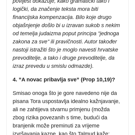
povijest dokazuje, kako gramatički tako i
logički, da značenje teksta mora biti
financijska kompenzacija. Bilo koje drugo
objašnjenje došlo bi u izravan sukob s nekim
od temelja judaizma poput principa ”jednoga
zakona za sve’’ ili pravičnosti. Autor također
nastoji istražiti što je moglo navesti hrvatske
prevoditelje, a tako i druge prevoditelje, da
izraz prevedu u smislu odmazde).
4. ”A novac pribavlja sve” (Prop 10,19)?
Smisao onoga što je gore navedeno nije da
pisana Tora uspostavlja idealno kažnjavanje,
ali ne zahtijeva stvarnu primjenu (možda
zbog rizika povezanih s time, budući da
branjenik može preminuti za vrijeme
izvršavanja kazne, kao što Talmud kaže: