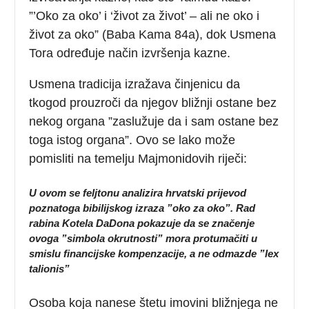
”’Oko za oko’ i ‘život za život’ – ali ne oko i
život za oko” (Baba Kama 84a), dok Usmena
Tora određuje način izvršenja kazne.
Usmena tradicija izražava činjenicu da
tkogod prouzroči da njegov bližnji ostane bez
nekog organa ”zaslužuje da i sam ostane bez
toga istog organa”. Ovo se lako može
pomisliti na temelju Majmonidovih riječi:
U ovom se feljtonu analizira hrvatski prijevod
poznatoga bibilijskog izraza ”oko za oko”. Rad
rabina Kotela DaDona pokazuje da se značenje
ovoga ”simbola okrutnosti” mora protumačiti u
smislu financijske kompenzacije, a ne odmazde ”lex
talionis”
Osoba koja nanese štetu imovini bližnjega ne