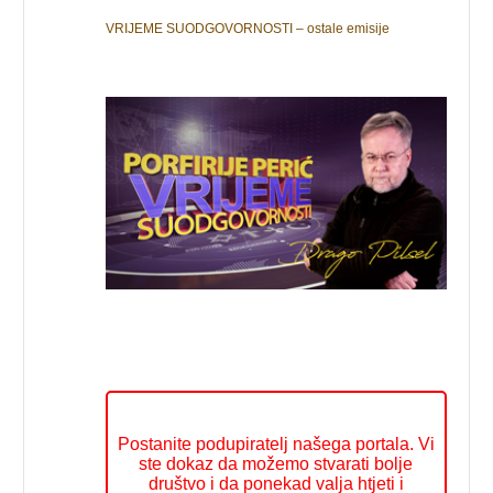
VRIJEME SUODGOVORNOSTI – ostale emisije
Postanite podupiratelj našega portala. Vi
ste dokaz da možemo stvarati bolje
društvo i da ponekad valja htjeti i