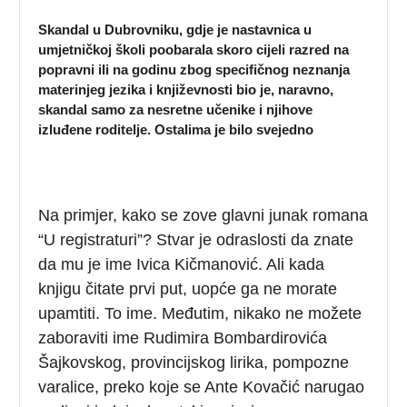
Skandal u Dubrovniku, gdje je nastavnica u
umjetničkoj školi poobarala skoro cijeli razred na
popravni ili na godinu zbog specifičnog neznanja
materinjeg jezika i književnosti bio je, naravno,
skandal samo za nesretne učenike i njihove
izluđene roditelje. Ostalima je bilo svejedno
Na primjer, kako se zove glavni junak romana
“U registraturi”? Stvar je odraslosti da znate
da mu je ime Ivica Kičmanović. Ali kada
knjigu čitate prvi put, uopće ga ne morate
upamtiti. To ime. Međutim, nikako ne možete
zaboraviti ime Rudimira Bombardirovića
Šajkovskog, provincijskog lirika, pompozne
varalice, preko koje se Ante Kovačić narugao