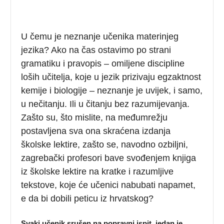
U čemu je neznanje učenika materinjeg
jezika? Ako na čas ostavimo po strani
gramatiku i pravopis – omiljene discipline
loših učitelja, koje u jezik prizivaju egzaktnost
kemije i biologije – neznanje je uvijek, i samo,
u nečitanju. Ili u čitanju bez razumijevanja.
Zašto su, što mislite, na međumrežju
postavljena sva ona skraćena izdanja
školske lektire, zašto se, navodno ozbiljni,
zagrebački profesori bave svođenjem knjiga
iz školske lektire na kratke i razumljive
tekstove, koje će učenici nabubati napamet,
e da bi dobili peticu iz hrvatskog?
Svaki učenik srušen na popravni ispit, jedan je