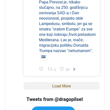
Papa Prevost je, nikako
slučajno, na 250. godišnjicu
osnivanja SAD-a i Dan
neovisnosti, posjetio otok
Lampedusu, simbolu, jer ga se
smatra "vratom Europe" za sve
one koji riskiraju život prelaskom
Mediterana. Lav je, inače,
migracijsku politiku Donalda
Trumpa nazvao "nehumanom".
1
10
X
Load More