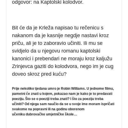
odgovor: na Kaptolski kolodvor.
Bit će da je Krleža napisao tu rečenicu s
nakanom da je kasnije negdje nastavi kroz
priču, ali je to zaboravio učiniti. Ili mu se
svidjelo da u njegovu romanu kaptolski
kanonici i prebendari ne moraju kroz kaljužu
Zrinjevca gaziti do kolodvora, nego im je cug
doveo skroz pred kuću?
Prije nekoliko tjedana umro je Robin Williams. U jednome filmu,
pametni će znati u kojem, pokazao nam je kako je to predavati
poeziju. Što se o poeziji treba znati? I što za poeziju treba
učiniti? Od njega sam naučio da se u svoje ime moram ispričati
svakome na popravni ili na godinu oborenom
učeniku
dubrovačke umjetničke škole…