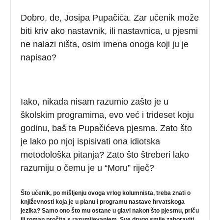
Dobro, de, Josipa Pupačića. Zar učenik može
biti kriv ako nastavnik, ili nastavnica, u pjesmi
ne nalazi ništa, osim imena onoga koji ju je
napisao?
Iako, nikada nisam razumio zašto je u
školskim programima, evo već i trideset koju
godinu, baš ta Pupačićeva pjesma. Zato što
je lako po njoj ispisivati ona idiotska
metodološka pitanja? Zato što štreberi lako
razumiju o čemu je u “Moru” riječ?
Što učenik, po mišljenju ovoga vrlog kolumnista, treba znati o
književnosti koja je u planu i programu nastave hrvatskoga
jezika? Samo ono što mu ostane u glavi nakon što pjesmu, priču
ili roman pročita s razumijevanjem. Sve drugo smije zaboraviti.