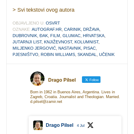
> Svi tekstovi ovog autora
OBJAVLJENO U:
OSVRT
OZNAKE:
AUTOGRAF.HR
,
CARINIK
,
DRŽAVA
,
DUBROVNIK
,
ĐAK
,
FILM
,
GLUMAC
,
HRVATSKA
,
JUTARNJI LIST
,
KNJIŽEVNOST
,
KOLUMNIST
,
MILJENKO JERGOVIĆ
,
NASTAVNIK
,
PISAC
,
PJESNIŠTVO
,
ROBIN WILLIAMS
,
SKANDAL
,
UČENIK
Drago Pilsel
Follow
Born in 1962 in Buenos Aires, Argentina. Lives in
Zagreb, Croatia. Journalist and Theologian. Married.
d.pilsel@zamir.net
Drago Pilsel
4 Jul