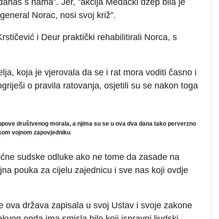
danas s nama”. Jer, ”akcija Medački džep bila je
, general Norac, nosi svoj križ”.
stičević i Deur praktički rehabilitirali Norca, s
ja, koja je vjerovala da se i rat mora voditi časno i
riješi o pravila ratovanja, osjetili su se nakon toga
upove društvenog morala, a njima su se u ova dva dana tako perverzno
likom vojnom zapovjedniku
oćne sudske odluke ako ne tome da zasade na
jna pouka za cijelu zajednicu i sve nas koji ovdje
e ova država zapisala u svoj Ustav i svoje zakone
kakvog onda ima smisla bilo koji ispravni ljudski