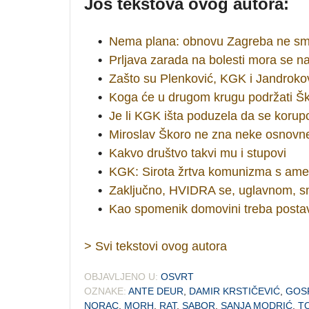
Još tekstova ovog autora:
•
Nema plana: obnovu Zagreba ne smi
•
Prljava zarada na bolesti mora se na
•
Zašto su Plenković, KGK i Jandrokovi
•
Koga će u drugom krugu podržati Ško
•
Je li KGK išta poduzela da se korupc
•
Miroslav Škoro ne zna neke osnovne s
•
Kakvo društvo takvi mu i stupovi
•
KGK: Sirota žrtva komunizma s ame
•
Zaključno, HVIDRA se, uglavnom, s
•
Kao spomenik domovini treba postav
> Svi tekstovi ovog autora
OBJAVLJENO U:
OSVRT
OZNAKE:
ANTE DEUR
,
DAMIR KRSTIČEVIĆ
,
GOS
NORAC
,
MORH
,
RAT
,
SABOR
,
SANJA MODRIĆ
,
T