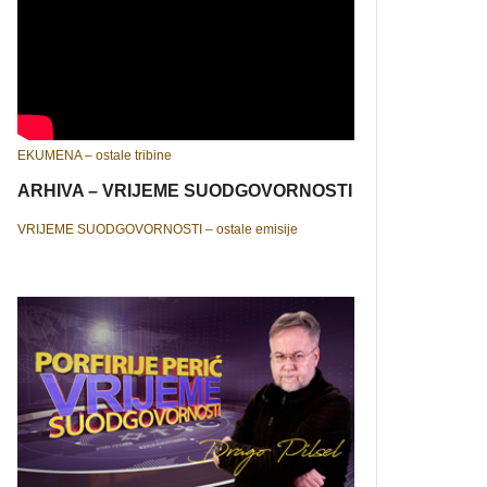
EKUMENA – ostale tribine
ARHIVA – VRIJEME SUODGOVORNOSTI
VRIJEME SUODGOVORNOSTI – ostale emisije