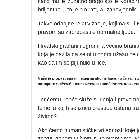
kako mu je izuzetno drago što je Norac ”
briljantna”, ”to je bio rat”, a ”zapovjednik
Takve odbojne relativizacije, kojima su i Kr
pravom su zaprepastile normalne ljude.
Hrvatski građani i ogromna većina branitel
koja je pazila da se ni u onom užasu ne og
kao da im se pljunulo u lice.
Naša je propast sasvim sigurna ako ne budemo čuvali st
narugali Krstičević, Deur i Medved kadeći Norcu kao ve
Jer čemu uopće služe suđenja i pravom
temelju kojih se izriču presude ostanu tra
živimo?
Ako ćemo humanističke vrijednosti koje j
zgaziti đonom i učiniti ih irelevantnima, 