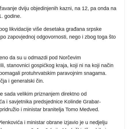
žavanje dviju objedinjenih kazni, na 12, pa onda na
. godine.
bog likvidacije više desetaka građana srpske
 po zapovjednoj odgovornosti, nego i zbog toga što
đeno da su u odmazdi pod Norčevim
li, stanovnici gospićkog kraja, koji ni na koji način
su pomagali protuhrvatskim paravojnim snagama.
ja i generalski čin.
e sada velikim priznanjem direktno od
ća i savjetnika predsjednice Kolinde Grabar-
pridružio i ministar branitelja Tomo Medved.
nkovića i ministar obrane izjavio je u nedjelju