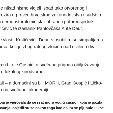
je nikad nismo vidjeli ispad tako otvorenog i
ezira u pravcu hrvatskog zakonodavstva i sudstva
i demonstrirali ministar obrane i potpredsjednik
ičević te izaslanik Pantovčaka Ante Deur.
 vlasti, Krstičević i Deur, s osobitim su simpatijama
ca, koji je zbog ratnog zločina nad civilima dva
cu bio je Gospić, a svečana prigoda obilježavanje
u lokalnoj kinodvorani.
ali – a domaćini su bili MORH, Grad Gospić i Ličko-
o na svečanoj akademiji.
a je vjerovala da se i rat mora voditi časno i koja je pazila
vanja, osjetili su se nakon toga kao da im se pljunulo u lice