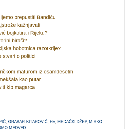
jemo prepustiti Bandiću
jstrože kažnjavati
ć bojkotirali Rijeku?
rini birači?
ijska hobotnica razotkrije?
tvari o politici
ričkom maturom iz osamdesetih
mekšala kao putar
iti kip magarca
PIĆ
,
GRABAR-KITAROVIĆ
,
HV
,
MEDAČKI DŽEP
,
MIRKO
OMO MEDVED