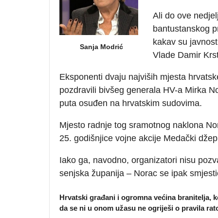
Ali do ove nedjel
bantustanskog pr
kakav su javnost
Sanja Modrić
Vlade Damir Krst
Eksponenti dvaju najviših mjesta hrvatske
pozdravili bivšeg generala HV-a Mirka Nor
puta osuđen na hrvatskim sudovima.
Mjesto radnje tog sramotnog naklona Nor
25. godišnjice vojne akcije Medački džep 
Iako ga, navodno, organizatori nisu pozv
senjska županija – Norac se ipak smjesti
Hrvatski građani i ogromna većina branitelja, koj
da se ni u onom užasu ne ogriješi o pravila rato