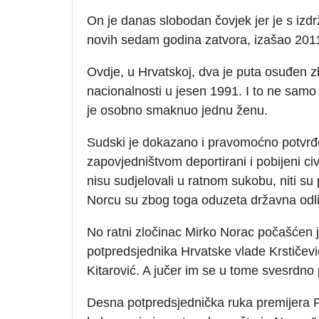
On je danas slobodan čovjek jer je s izdr
novih sedam godina zatvora, izašao 2011
Ovdje, u Hrvatskoj, dva je puta osuđen z
nacionalnosti u jesen 1991. I to ne samo
je osobno smaknuo jednu ženu.
Sudski je dokazano i pravomoćno potvr
zapovjedništvom deportirani i pobijeni civi
nisu sudjelovali u ratnom sukobu, niti 
Norcu su zbog toga oduzeta državna odlič
No ratni zločinac Mirko Norac počašćen j
potpredsjednika Hrvatske vlade Krstičevi
Kitarović. A jučer im se u tome svesrdno 
Desna potpredsjednička ruka premijera Ple