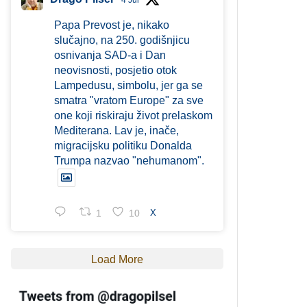
4 Jul
Papa Prevost je, nikako
slučajno, na 250. godišnjicu
osnivanja SAD-a i Dan
neovisnosti, posjetio otok
Lampedusu, simbolu, jer ga se
smatra "vratom Europe" za sve
one koji riskiraju život prelaskom
Mediterana. Lav je, inače,
migracijsku politiku Donalda
Trumpa nazvao "nehumanom".
1
10
X
Load More