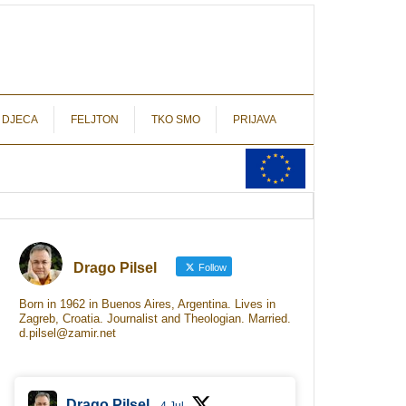
autograf.hr
novinarstvo s potpisom
 DJECA
FELJTON
TKO SMO
PRIJAVA
Drago Pilsel
Follow
Born in 1962 in Buenos Aires, Argentina. Lives in
Zagreb, Croatia. Journalist and Theologian. Married.
d.pilsel@zamir.net
Drago Pilsel