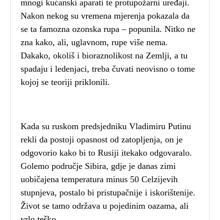
mnogi kućanski aparati te protupožarni uređaji.
Nakon nekog su vremena mjerenja pokazala da
se ta famozna ozonska rupa – popunila. Nitko ne
zna kako, ali, uglavnom, rupe više nema.
Dakako, okoliš i bioraznolikost na Zemlji, a tu
spadaju i ledenjaci, treba čuvati neovisno o tome
kojoj se teoriji priklonili.
Kada su ruskom predsjedniku Vladimiru Putinu
rekli da postoji opasnost od zatopljenja, on je
odgovorio kako bi to Rusiji itekako odgovaralo.
Golemo područje Sibira, gdje je danas zimi
uobičajena temperatura minus 50 Celzijevih
stupnjeva, postalo bi pristupačnije i iskorištenije.
Život se tamo održava u pojedinim oazama, ali
vrlo teško.