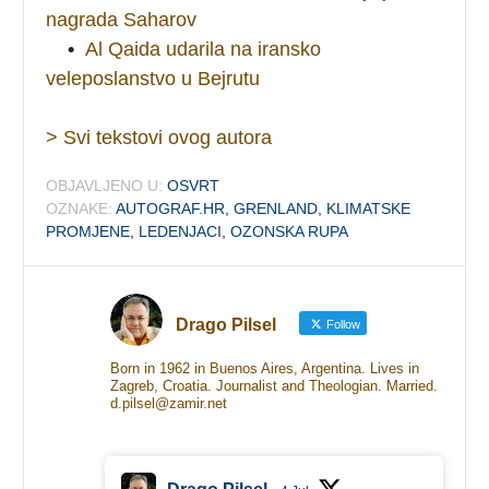
nagrada Saharov
•
Al Qaida udarila na iransko
veleposlanstvo u Bejrutu
> Svi tekstovi ovog autora
OBJAVLJENO U:
OSVRT
OZNAKE:
AUTOGRAF.HR
,
GRENLAND
,
KLIMATSKE
PROMJENE
,
LEDENJACI
,
OZONSKA RUPA
Drago Pilsel
Follow
Born in 1962 in Buenos Aires, Argentina. Lives in
Zagreb, Croatia. Journalist and Theologian. Married.
d.pilsel@zamir.net