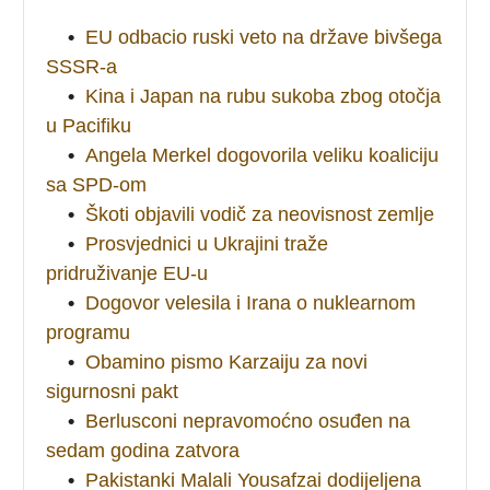
•
EU odbacio ruski veto na države bivšega
SSSR-a
•
Kina i Japan na rubu sukoba zbog otočja
u Pacifiku
•
Angela Merkel dogovorila veliku koaliciju
sa SPD-om
•
Škoti objavili vodič za neovisnost zemlje
•
Prosvjednici u Ukrajini traže
pridruživanje EU-u
•
Dogovor velesila i Irana o nuklearnom
programu
•
Obamino pismo Karzaiju za novi
sigurnosni pakt
•
Berlusconi nepravomoćno osuđen na
sedam godina zatvora
•
Pakistanki Malali Yousafzai dodijeljena