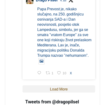
Drago Pilsel
4 Jul
Papa Prevost je, nikako
slučajno, na 250. godišnjicu
osnivanja SAD-a i Dan
neovisnosti, posjetio otok
Lampedusu, simbolu, jer ga se
smatra "vratom Europe" za sve
one koji riskiraju život prelaskom
Mediterana. Lav je, inače,
migracijsku politiku Donalda
Trumpa nazvao "nehumanom".
1
10
X
Load More