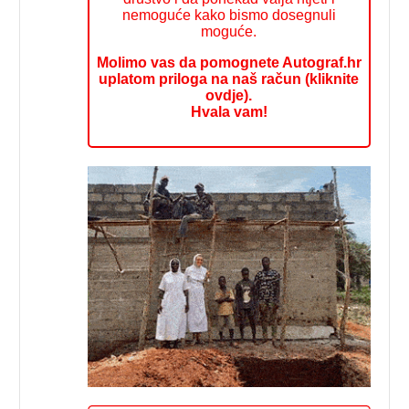
nemoguće kako bismo dosegnuli
moguće.
Molimo vas da pomognete Autograf.hr
uplatom priloga na naš račun (kliknite
ovdje).
Hvala vam!