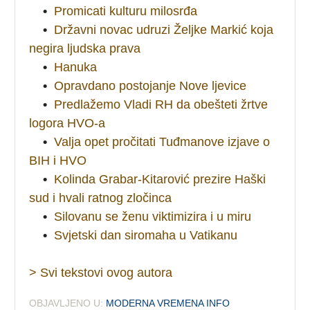
•
Promicati kulturu milosrđa
•
Državni novac udruzi Željke Markić koja
negira ljudska prava
•
Hanuka
•
Opravdano postojanje Nove ljevice
•
Predlažemo Vladi RH da obešteti žrtve
logora HVO-a
•
Valja opet pročitati Tuđmanove izjave o
BIH i HVO
•
Kolinda Grabar-Kitarović prezire Haški
sud i hvali ratnog zločinca
•
Silovanu se ženu viktimizira i u miru
•
Svjetski dan siromaha u Vatikanu
> Svi tekstovi ovog autora
OBJAVLJENO U:
MODERNA VREMENA INFO