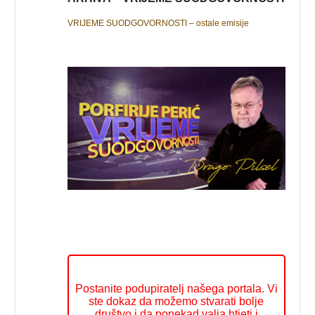
VRIJEME SUODGOVORNOSTI – ostale emisije
Postanite podupiratelj našega portala. Vi
ste dokaz da možemo stvarati bolje
društvo i da ponekad valja htjeti i