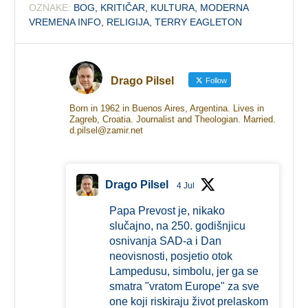
OZNAKE:
BOG
,
KRITIČAR
,
KULTURA
,
MODERNA
VREMENA INFO
,
RELIGIJA
,
TERRY EAGLETON
Drago Pilsel
Follow
Born in 1962 in Buenos Aires, Argentina. Lives in
Zagreb, Croatia. Journalist and Theologian. Married.
d.pilsel@zamir.net
Drago Pilsel
4 Jul
Papa Prevost je, nikako
slučajno, na 250. godišnjicu
osnivanja SAD-a i Dan
neovisnosti, posjetio otok
Lampedusu, simbolu, jer ga se
smatra "vratom Europe" za sve
one koji riskiraju život prelaskom