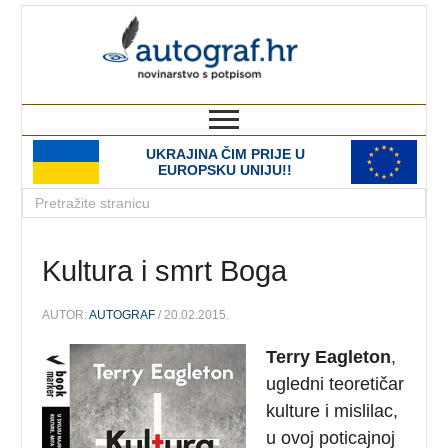
autograf.hr
novinarstvo s potpisom
UKRAJINA ČIM PRIJE U
EUROPSKU UNIJU!!
Kultura i smrt Boga
AUTOR:
AUTOGRAF
/ 20.02.2015.
Terry Eagleton
,
ugledni teoretičar
kulture i mislilac,
u ovoj poticajnoj