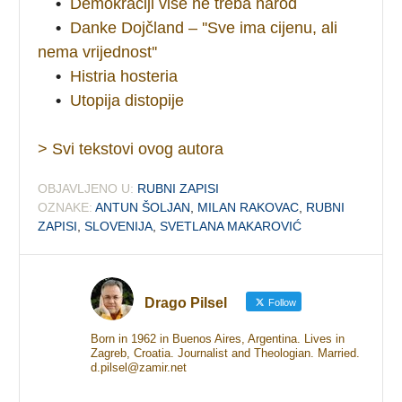
•
Demokraciji više ne treba narod
•
Danke Dojčland – ''Sve ima cijenu, ali
nema vrijednost''
•
Histria hosteria
•
Utopija distopije
> Svi tekstovi ovog autora
OBJAVLJENO U:
RUBNI ZAPISI
OZNAKE:
ANTUN ŠOLJAN
,
MILAN RAKOVAC
,
RUBNI
ZAPISI
,
SLOVENIJA
,
SVETLANA MAKAROVIĆ
Drago Pilsel
Follow
Born in 1962 in Buenos Aires, Argentina. Lives in
Zagreb, Croatia. Journalist and Theologian. Married.
d.pilsel@zamir.net