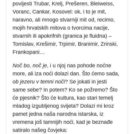
povijesti Trubar, Krelj, Prešeren, Bleiweiss,
Voranc, Cankar, Kosovel: ok, i to je mit,
naravno, ali mnogo stvarniji mit od, recimo,
mojih hrvatskih mitova o tvorcima nacije,
stvarnih ili apokrifnih (granica je fluidna) –
Tomislav, Krešimir, Trpimir, Branimir, Zrinski,
Frankopani…
Noč bo, noč je
, i u njoj nas pohode noćne
more, ali iza noći dolazi dan. Što ćemo sada,
ob jezeru v temni noči
? Se jokati in jesti
same sebe? In potem? Ko se požremo? Što
će pjesnik? Što će kultura, kao stari temelj
mladog izgubljenog svijeta? Dolazi mi kroz
pamet jedna naša narodna istarska, iz
vremena još tamnijih noći, kad je beznađe
satiralo našeg čovjeka: