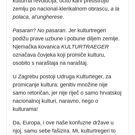
kulturna revolucija, očito kani preustrojiti
zemlju po nacional-klerikalnom obrascu,
a la
polaca, al’ungherese
.
Pasaran
?
No pasaran
. Jer kulturtregeri
podižu prave uzbune i pobune diljem zemlje.
Njemačka kovanica
KULTURTRAEGER
označava čovjeka koji promiče kulturu,
osobito s naraštaja na naraštaj.
U Zagrebu postoji Udruga Kulturteger, za
promicanje kultura: genitiv množine nije
samo retoričan, jer nije riječ o samo hrvatskoj
nacionalnoj kulturi, naravno, nego o
kulturama!
Da, Europa, i ove naše konfuzne države u
njoj, samu sebe fašizira. Mi, kulturtregeri to