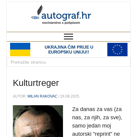
autograf.hr
novinarstvo s potpisom
UKRAJINA ČIM PRIJE U
EUROPSKU UNIJU!!
Kulturtreger
AUTOR:
MILAN RAKOVAC
/ 26.08.2025.
Za danas za vas (za
nas, za njih, za sve),
samo jedan moj
autorski ”reprint” ne