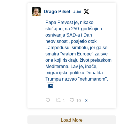
Drago Pilsel
4 Jul
Papa Prevost je, nikako
slučajno, na 250. godišnjicu
osnivanja SAD-a i Dan
neovisnosti, posjetio otok
Lampedusu, simbolu, jer ga se
smatra "vratom Europe" za sve
one koji riskiraju život prelaskom
Mediterana. Lav je, inače,
migracijsku politiku Donalda
Trumpa nazvao "nehumanom".
1
10
X
Load More