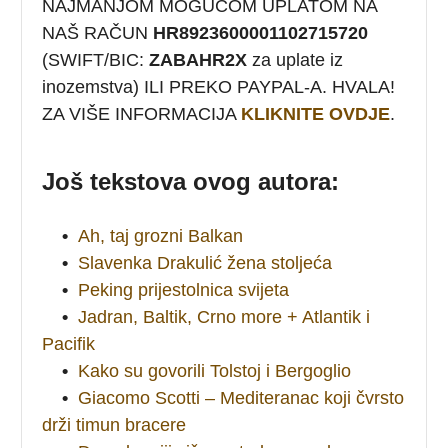
NAJMANJOM MOGUĆOM UPLATOM NA
NAŠ RAČUN
HR8923600001102715720
(SWIFT/BIC:
ZABAHR2X
za uplate iz
inozemstva) ILI PREKO PAYPAL-A. HVALA!
ZA VIŠE INFORMACIJA
KLIKNITE OVDJE
.
Još tekstova ovog autora:
•
Ah, taj grozni Balkan
•
Slavenka Drakulić žena stoljeća
•
Peking prijestolnica svijeta
•
Jadran, Baltik, Crno more + Atlantik i
Pacifik
•
Kako su govorili Tolstoj i Bergoglio
•
Giacomo Scotti – Mediteranac koji čvrsto
drži timun bracere