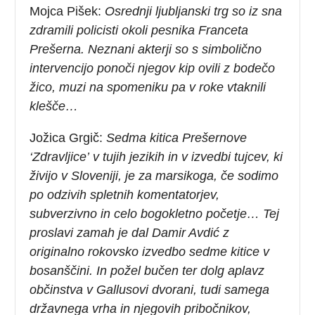
Mojca Pišek:
Osrednji ljubljanski trg so iz sna
zdramili policisti okoli pesnika Franceta
Prešerna. Neznani akterji so s simbolično
intervencijo ponoči njegov kip ovili z bodečo
žico, muzi na spomeniku pa v roke vtaknili
klešče…
Jožica Grgič:
Sedma kitica Prešernove
‘Zdravljice’
v tujih jezikih in v izvedbi tujcev, ki
živijo v Sloveniji, je za marsikoga, če sodimo
po odzivih spletnih komentatorjev,
subverzivno in celo bogokletno početje… Tej
proslavi zamah je dal Damir Avdić z
originalno rokovsko izvedbo sedme kitice v
bosanščini. In požel bučen ter dolg aplavz
občinstva v Gallusovi dvorani, tudi samega
državnega vrha in njegovih pribočnikov,