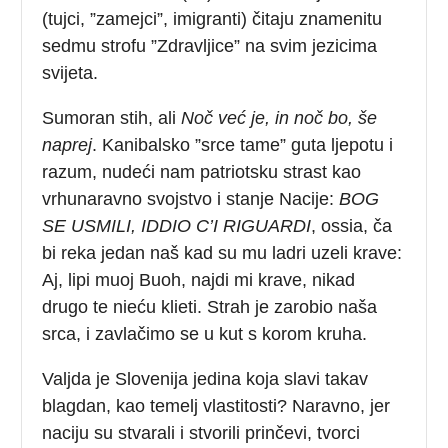
(tujci, ”zamejci”, imigranti) čitaju znamenitu
sedmu strofu ”Zdravljice” na svim jezicima
svijeta.
Sumoran stih, ali
Noč već je, in noč bo, še
naprej
. Kanibalsko ”srce tame” guta ljepotu i
razum, nudeći nam patriotsku strast kao
vrhunaravno svojstvo i stanje Nacije:
BOG
SE USMILI, IDDIO C’I RIGUARDI
, ossia, ča
bi reka jedan naš kad su mu ladri uzeli krave:
Aj, lipi muoj Buoh, najdi mi krave, nikad
drugo te nieću klieti. Strah je zarobio naša
srca, i zavlačimo se u kut s korom kruha.
Valjda je Slovenija jedina koja slavi takav
blagdan, kao temelj vlastitosti? Naravno, jer
naciju su stvarali i stvorili prinčevi, tvorci