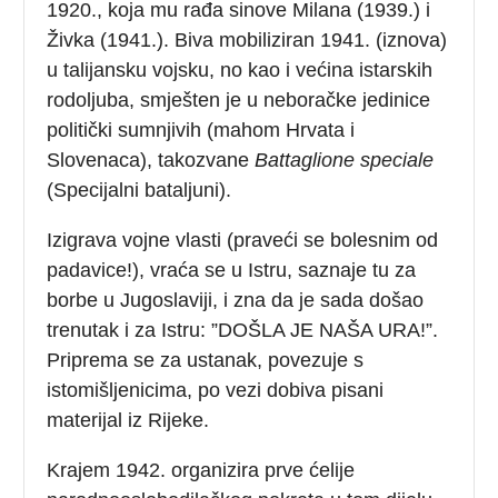
1920., koja mu rađa sinove Milana (1939.) i
Živka (1941.). Biva mobiliziran 1941. (iznova)
u talijansku vojsku, no kao i većina istarskih
rodoljuba, smješten je u neboračke jedinice
politički sumnjivih (mahom Hrvata i
Slovenaca), takozvane
Battaglione speciale
(Specijalni bataljuni).
Izigrava vojne vlasti (praveći se bolesnim od
padavice!), vraća se u Istru, saznaje tu za
borbe u Jugoslaviji, i zna da je sada došao
trenutak i za Istru: ”DOŠLA JE NAŠA URA!”.
Priprema se za ustanak, povezuje s
istomišljenicima, po vezi dobiva pisani
materijal iz Rijeke.
Krajem 1942. organizira prve ćelije