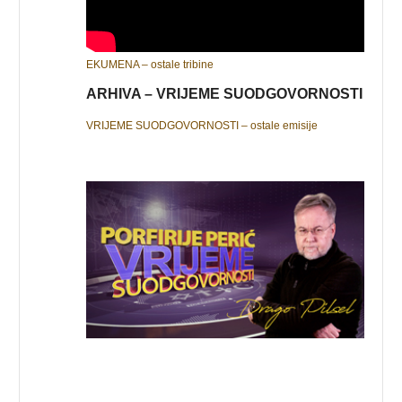
EKUMENA – ostale tribine
ARHIVA – VRIJEME SUODGOVORNOSTI
VRIJEME SUODGOVORNOSTI – ostale emisije