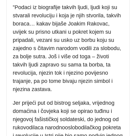
”Podaci iz biografije takvih ljudi, ljudi koji su
stvarali revoluciju i koja je njih stvorila, takvih
boraca… kakav bijaše Joakim Rakovac,
uvijek su prisno utkani u pokret kojem su
pripadali, vezani su usko uz borbu koju su
zajedno s čitavim narodom vodili za slobodu,
za bolje sutra. Još i više od toga – životi
takvih ljudi zapravo su sama ta borba, ta
revolucija, njezin tok i njezino povijesno
trajanje, pa po tome bivaju njezin simbol i
njezina zastava.
Jer prijeći put od bistrog seljaka, vrijednog
domaćina i čovjeka koji se opirao tuđinu i
njegovoj fašističkoj soldateski, do jednog od
rukovodilaca narodnooslobodilačkog pokreta
i revolucije u Istri nije bio samo podvig jednog