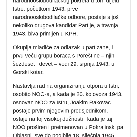
narodnooslobodilačkog pokreta u tom dijelu
Istre, početkom 1943. prve
narodnooslobodilačke odbore, postaje s još
nekoliko drugova kandidat Partije, a travnja
1943. biva primljen u KPH.
Okuplja mladiće za odlazak u partizane, i
prvu veću grupu boraca s Poreštine – njih
šezdeset i devet – vodi 29. srpnja 1943. u
Gorski kotar.
Nastavlja rad na organiziranju otpora u Istri,
osobito NOO-a, a kada je 20. kolovoza 1943.
osnovan NOO za Istru, Joakim Rakovac
postaje prvim njegovim predsjednikom,
ostaje na toj visokoj dužnosti i kada je taj
NOO proširen i preimenovan u Pokrajinski pa
Oblasni, sve do pogibije 18. siječnja 1945.