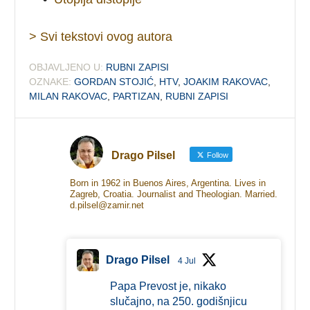
> Svi tekstovi ovog autora
OBJAVLJENO U:
RUBNI ZAPISI
OZNAKE:
GORDAN STOJIĆ
,
HTV
,
JOAKIM RAKOVAC
,
MILAN RAKOVAC
,
PARTIZAN
,
RUBNI ZAPISI
Drago Pilsel
Follow
Born in 1962 in Buenos Aires, Argentina. Lives in
Zagreb, Croatia. Journalist and Theologian. Married.
d.pilsel@zamir.net
Drago Pilsel
4 Jul
Papa Prevost je, nikako
slučajno, na 250. godišnjicu