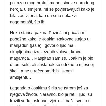
pokazao mog brata i mene, sinove narodnog
heroja, u smijehu mi se povjeravajući kako je
bila zadivljena, kao da smo nekakvi
nogometaši, što li!
Neka starica pak na Pazinštini pričala mi
pobožno kako je Joakim Rakovac stajao u
manjaduri (jasle) i govorio ljudima,
okupljenima iza vezanih volova, krava i
magaraca… Raspitao sam se, Joakim je bio
u tom selu, ali sastanak se održao u mjesnoj
školi, a ne u rečenom ”biblijskom”
ambijentu…
Legenda o Joakimu širila se Istrom još za
njegova života. Naravno, bio je rat, i ljudi su
tražili vođu, oslonac, vjeru – i našli sve to u