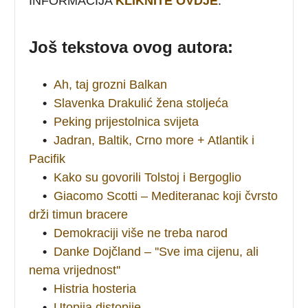
INFORMACIJA
KLIKNITE OVDJE
.
Još tekstova ovog autora:
•
Ah, taj grozni Balkan
•
Slavenka Drakulić žena stoljeća
•
Peking prijestolnica svijeta
•
Jadran, Baltik, Crno more + Atlantik i
Pacifik
•
Kako su govorili Tolstoj i Bergoglio
•
Giacomo Scotti – Mediteranac koji čvrsto
drži timun bracere
•
Demokraciji više ne treba narod
•
Danke Dojčland – ''Sve ima cijenu, ali
nema vrijednost''
•
Histria hosteria
•
Utopija distopije