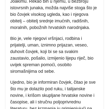
Joakimu. Rekao bih u njemu, u bezbroju
istovrsnih junaka, možda najviše stoga što je
bio čovjek visokog ugleda, kao i njegova
obitelj – obitelj srednje imućnih, radišnih,
moralnih, pobožnih hrvatskih narodnjaka.
Bio je, vele njegovi vršnjaci, rodbina i
prijatelji, uman, iznimno prijazan, veseo,
duhovit čovjek, koji bi se sa svakim
zaustavio, pošalio, izmijenio lijepu riječ, bio
uvijek spreman pomoći, osobito
siromašnijima od sebe.
Ujedno, bio je informiran čovjek, čitao je sve
što mu je dolazilo pod ruku, i talijanske
novine, i krišom skupljane hrvatske novine i
časopise, ali i stručnu poljoprivrednu
literaturu, bez krzmanja ju primjenjujući na