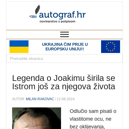
autograf.hr
novinarstvo s potpisom
UKRAJINA ČIM PRIJE U
EUROPSKU UNIJU!!
Legenda o Joakimu širila se
Istrom još za njegova života
AUTOR:
MILAN RAKOVAC
/ 12.08.2024.
Odlučio sam pisati o
vlastitome ocu, ne
bez oklijevanja,