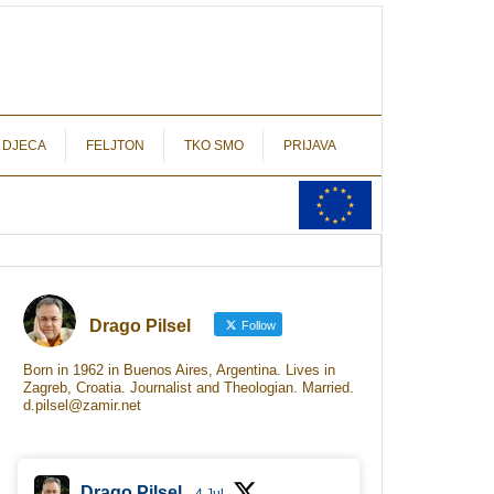
autograf.hr
novinarstvo s potpisom
 DJECA
FELJTON
TKO SMO
PRIJAVA
Drago Pilsel
Follow
Born in 1962 in Buenos Aires, Argentina. Lives in
Zagreb, Croatia. Journalist and Theologian. Married.
d.pilsel@zamir.net
Drago Pilsel