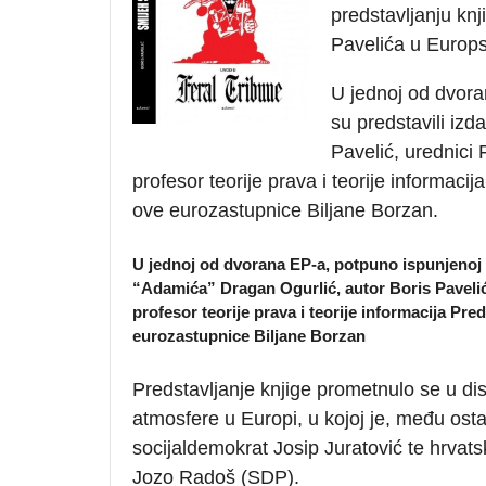
predstavljanju kn
Pavelića u Europ
U jednoj od dvora
su predstavili izd
Pavelić, urednici 
profesor teorije prava i teorije informac
ove eurozastupnice Biljane Borzan.
U jednoj od dvorana EP-a, potpuno ispunjenoj po
“Adamića” Dragan Ogurlić, autor Boris Pavelić,
profesor teorije prava i teorije informacija P
eurozastupnice Biljane Borzan
Predstavljanje knjige prometnulo se u di
atmosfere u Europi, u kojoj je, među ost
socijaldemokrat Josip Juratović te hrvats
Jozo Radoš (SDP).