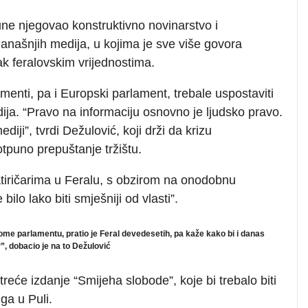
une njegovao konstruktivno novinarstvo i
 današnjih medija, u kojima je sve više govora
ak feralovskim vrijednostima.
menti, pa i Europski parlament, trebale uspostaviti
ja. “Pravo na informaciju osnovno je ljudsko pravo.
ji”, tvrdi Dežulović, koji drži da krizu
tpuno prepuštanje tržištu.
atiričarima u Feralu, s obzirom na onodobnu
 bilo lako biti smješniji od vlasti”.
me parlamentu, pratio je Feral devedesetih, pa kaže kako bi i danas
”, dobacio je na to Dežulović
reće izdanje “Smijeha slobode”, koje bi trebalo biti
ga u Puli.