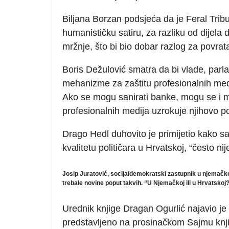
Biljana Borzan podsjeća da je Feral Trib
humanističku satiru, za razliku od dijela
mržnje, što bi bio dobar razlog za povrat
Boris Dežulović smatra da bi vlade, parla
mehanizme za zaštitu profesionalnih medi
Ako se mogu sanirati banke, mogu se i medi
profesionalnih medija uzrokuje njihovo po
Drago Hedl duhovito je primijetio kako s
kvalitetu političara u Hrvatskoj, “često nije
Josip Juratović, socijaldemokratski zastupnik u njemačko
trebale novine poput takvih. “U Njemačkoj ili u Hrvatskoj?
Urednik knjige Dragan Ogurlić najavio je t
predstavljeno na prosinačkom Sajmu knji