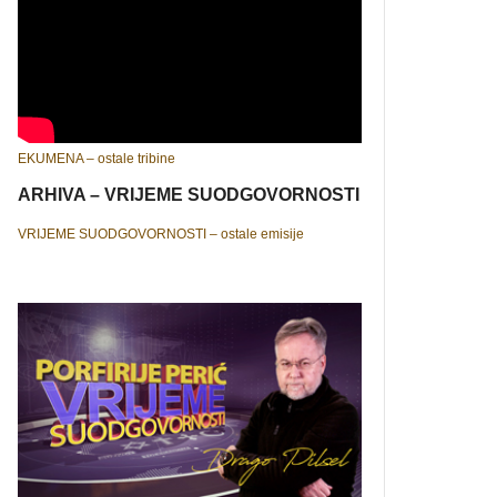
EKUMENA – ostale tribine
ARHIVA – VRIJEME SUODGOVORNOSTI
VRIJEME SUODGOVORNOSTI – ostale emisije