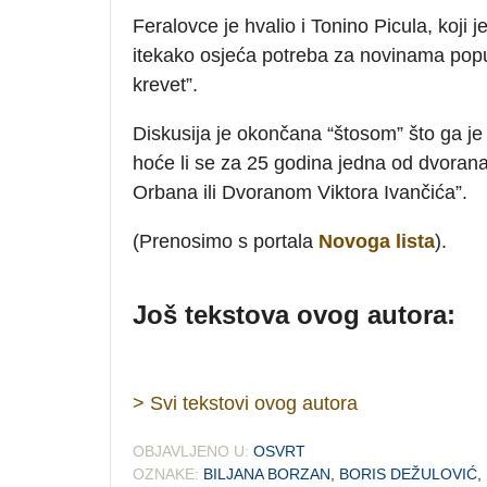
Feralovce je hvalio i Tonino Picula, koji
itekako osjeća potreba za novinama poput F
krevet”.
Diskusija je okončana “štosom” što ga je
hoće li se za 25 godina jedna od dvora
Orbana ili Dvoranom Viktora Ivančića”.
(Prenosimo s portala
Novoga lista
).
Još tekstova ovog autora:
> Svi tekstovi ovog autora
OBJAVLJENO U:
OSVRT
OZNAKE:
BILJANA BORZAN
,
BORIS DEŽULOVIĆ
,