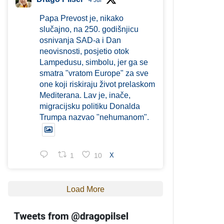
4 Jul
Papa Prevost je, nikako
slučajno, na 250. godišnjicu
osnivanja SAD-a i Dan
neovisnosti, posjetio otok
Lampedusu, simbolu, jer ga se
smatra "vratom Europe" za sve
one koji riskiraju život prelaskom
Mediterana. Lav je, inače,
migracijsku politiku Donalda
Trumpa nazvao "nehumanom".
1
10
X
Load More