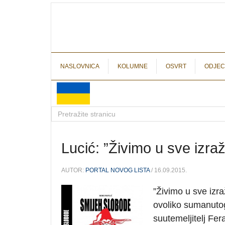
NASLOVNICA
KOLUMNE
OSVRT
ODJEC
Lucić: ”Živimo u sve izraž
AUTOR:
PORTAL NOVOG LISTA
/ 16.09.2015.
”Živimo u sve izra
ovoliko sumanut
suutemeljitelj Fe