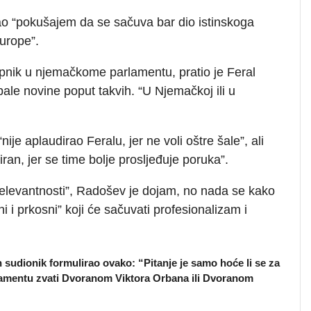
vao “pokušajem da se sačuva bar dio istinskoga
urope”.
upnik u njemačkome parlamentu, pratio je Feral
ale novine poput takvih. “U Njemačkoj ili u
e aplaudirao Feralu, jer ne voli oštre šale”, ali
iran, jer se time bolje prosljeđuje poruka”.
relevantnosti”, Radošev je dojam, no nada se kako
i i prkosni” koji će sačuvati profesionalizam i
 sudionik formulirao ovako: “Pitanje je samo hoće li se za
amentu zvati Dvoranom Viktora Orbana ili Dvoranom