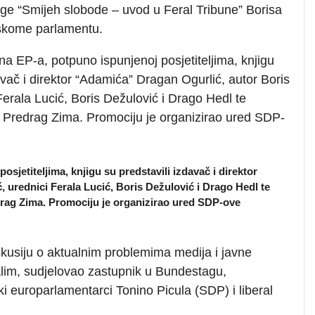
jige “Smijeh slobode – uvod u Feral Tribune” Borisa
skome parlamentu.
na EP-a, potpuno ispunjenoj posjetiteljima, knjigu
avač i direktor “Adamića” Dragan Ogurlić, autor Boris
Ferala Lucić, Boris Dežulović i Drago Hedl te
ija Predrag Zima. Promociju je organizirao ured SDP-
sjetiteljima, knjigu su predstavili izdavač i direktor
 urednici Ferala Lucić, Boris Dežulović i Drago Hedl te
redrag Zima. Promociju je organizirao ured SDP-ove
skusiju o aktualnim problemima medija i javne
alim, sudjelovao zastupnik u Bundestagu,
ki europarlamentarci Tonino Picula (SDP) i liberal