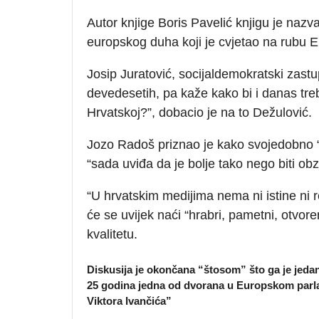
Autor knjige Boris Pavelić knjigu je naz
europskog duha koji je cvjetao na rubu E
Josip Juratović, socijaldemokratski zast
devedesetih, pa kaže kako bi i danas treb
Hrvatskoj?”, dobacio je na to Dežulović.
Jozo Radoš priznao je kako svojedobno “nij
“sada uviđa da je bolje tako nego biti obz
“U hrvatskim medijima nema ni istine ni 
će se uvijek naći “hrabri, pametni, otvoren
kvalitetu.
Diskusija je okončana “štosom” što ga je jedan
25 godina jedna od dvorana u Europskom parl
Viktora Ivančića”