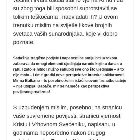
su zbog toga bili sposobni suprotstaviti se
tolikim teškoćama i nadvladati ih? U ovom
trenutku mislim na svijetle likove brojnih
svetaca vaših sunarodnjaka, koje vi dobro
poznate.
Sadašnje tragične podjele i napetosti ne smiju biti uzrokom
zaborava da mnogi elementi ujedinjuju narode koji su danas u
ratu. I zato je hitno i nužno sakupiti sve ono što ujedinjuje – a to
nije malo – i time graditi nove perspektive bratske solidarnosti.
Mir na Balkanu – to posebno želim istaći u ovom trenutku patnje
– nije utopija! Dapače, mir se nameće kao perspektiva
povijesnog realizma!
S uzbuđenjem mislim, posebno, na stranicu
vaše suvremene povijesti, stranicu vjernosti
Kristu i Vrhovnom Svećeniku, napisanu u
godinama neposredno nakon drugog