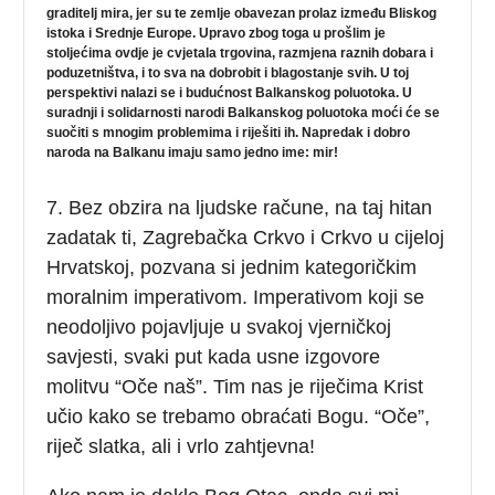
graditelj mira, jer su te zemlje obavezan prolaz između Bliskog
istoka i Srednje Europe. Upravo zbog toga u prošlim je
stoljećima ovdje je cvjetala trgovina, razmjena raznih dobara i
poduzetništva, i to sva na dobrobit i blagostanje svih. U toj
perspektivi nalazi se i budućnost Balkanskog poluotoka. U
suradnji i solidarnosti narodi Balkanskog poluotoka moći će se
suočiti s mnogim problemima i riješiti ih. Napredak i dobro
naroda na Balkanu imaju samo jedno ime: mir!
7. Bez obzira na ljudske račune, na taj hitan
zadatak ti, Zagrebačka Crkvo i Crkvo u cijeloj
Hrvatskoj, pozvana si jednim kategoričkim
moralnim imperativom. Imperativom koji se
neodoljivo pojavljuje u svakoj vjerničkoj
savjesti, svaki put kada usne izgovore
molitvu “Oče naš”. Tim nas je riječima Krist
učio kako se trebamo obraćati Bogu. “Oče”,
riječ slatka, ali i vrlo zahtjevna!