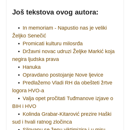
Još tekstova ovog autora:
•
In memoriam - Napustio nas je veliki
Željko Senečić
•
Promicati kulturu milosrđa
•
Državni novac udruzi Željke Markić koja
negira ljudska prava
•
Hanuka
•
Opravdano postojanje Nove ljevice
•
Predlažemo Vladi RH da obešteti žrtve
logora HVO-a
•
Valja opet pročitati Tuđmanove izjave o
BIH i HVO
•
Kolinda Grabar-Kitarović prezire Haški
sud i hvali ratnog zločinca
•
Silovanu se ženu viktimizira i u miru