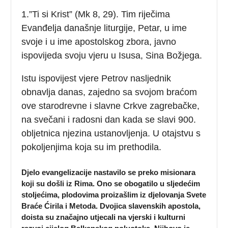
1.”Ti si Krist” (Mk 8, 29). Tim riječima
Evanđelja današnje liturgije, Petar, u ime
svoje i u ime apostolskog zbora, javno
ispovijeda svoju vjeru u Isusa, Sina Božjega.
Istu ispovijest vjere Petrov nasljednik
obnavlja danas, zajedno sa svojom braćom
ove starodrevne i slavne Crkve zagrebačke,
na svečani i radosni dan kada se slavi 900.
obljetnica njezina ustanovljenja. U otajstvu s
pokoljenjima koja su im prethodila.
Djelo evangelizacije nastavilo se preko misionara
koji su došli iz Rima. Ono se obogatilo u sljedećim
stoljećima, plodovima proizašlim iz djelovanja Svete
Braće Ćirila i Metoda. Dvojica slavenskih apostola,
doista su značajno utjecali na vjerski i kulturni