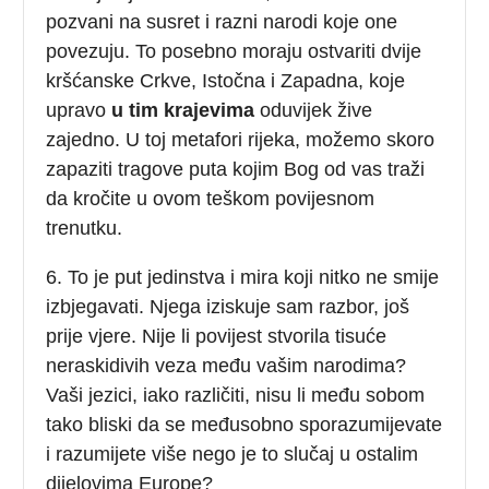
pozvani na susret i razni narodi koje one
povezuju. To posebno moraju ostvariti dvije
kršćanske Crkve, Istočna i Zapadna, koje
upravo
u tim krajevima
oduvijek žive
zajedno. U toj metafori rijeka, možemo skoro
zapaziti tragove puta kojim Bog od vas traži
da kročite u ovom teškom povijesnom
trenutku.
6. To je put jedinstva i mira koji nitko ne smije
izbjegavati. Njega iziskuje sam razbor, još
prije vjere. Nije li povijest stvorila tisuće
neraskidivih veza među vašim narodima?
Vaši jezici, iako različiti, nisu li među sobom
tako bliski da se međusobno sporazumijevate
i razumijete više nego je to slučaj u ostalim
dijelovima Europe?