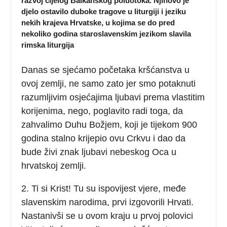
razvoj cijelog Balkanskog poluotoka. Njihovo je
djelo ostavilo duboke tragove u liturgiji i jeziku
nekih krajeva Hrvatske, u kojima se do pred
nekoliko godina staroslavenskim jezikom slavila
rimska liturgija
Danas se sjećamo početaka kršćanstva u
ovoj zemlji, ne samo zato jer smo potaknuti
razumljivim osjećajima ljubavi prema vlastitim
korijenima, nego, poglavito radi toga, da
zahvalimo Duhu Božjem, koji je tijekom 900
godina stalno krijepio ovu Crkvu i dao da
bude živi znak ljubavi nebeskog Oca u
hrvatskoj zemlji.
2. Ti si Krist! Tu su ispovijest vjere, međe
slavenskim narodima, prvi izgovorili Hrvati.
Nastanivši se u ovom kraju u prvoj polovici