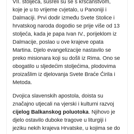
VII. stoljeća, susreli su se s kršćanstvom,
koje je u to vrijeme cvjetalo, u Panoniji i
Dalmaciji. Prvi dodir između Svete Stolice i
hrvatskog naroda dogodio se prije više od 13
stoljeća, kada je papa Ivan IV., porijeklom iz
Dalmacije, poslao u ove krajeve opata
Martina. Djelo evangelizacije nastavilo se
preko misionara koji su došli iz Rima. Ono se
obogatilo u sljedećim stoljećima, plodovima
proizašlim iz djelovanja Svete Braće Ćirila i
Metoda.
Dvojica slavenskih apostola, doista su
značajno utjecali na vjerski i kulturni razvoj
cijelog Balkanskog poluotoka
. Njihovo je
djelo ostavilo duboke tragove u liturgiji i
jeziku nekih krajeva Hrvatske, u kojima se do