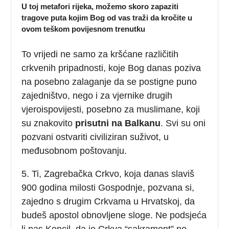
U toj metafori rijeka, možemo skoro zapaziti
tragove puta kojim Bog od vas traži da kročite u
ovom teškom povijesnom trenutku
To vrijedi ne samo za kršćane različitih
crkvenih pripadnosti, koje Bog danas poziva
na posebno zalaganje da se postigne puno
zajedništvo, nego i za vjernike drugih
vjeroispovijesti, posebno za muslimane, koji
su znakovito
prisutni na Balkanu
. Svi su oni
pozvani ostvariti civiliziran suživot, u
međusobnom poštovanju.
5. Ti, Zagrebačka Crkvo, koja danas slaviš
900 godina milosti Gospodnje, pozvana si,
zajedno s drugim Crkvama u Hrvatskoj, da
budeš apostol obnovljene sloge. Ne podsjeća
li nas Koncil, da je Crkva “sakrament” ne