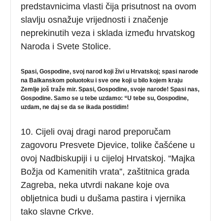
predstavnicima vlasti čija prisutnost na ovom
slavlju osnažuje vrijednosti i značenje
neprekinutih veza i sklada između hrvatskog
Naroda i Svete Stolice.
Spasi, Gospodine, svoj narod koji živi u Hrvatskoj; spasi narode
na Balkanskom poluotoku i sve one koji u bilo kojem kraju
Zemlje još traže mir. Spasi, Gospodine, svoje narode! Spasi nas,
Gospodine. Samo se u tebe uzdamo: “U tebe su, Gospodine,
uzdam, ne daj se da se ikada postidim!
10. Cijeli ovaj dragi narod preporučam
zagovoru Presvete Djevice, tolike čašćene u
ovoj Nadbiskupiji i u cijeloj Hrvatskoj. “Majka
Božja od Kamenitih vrata”, zaštitnica grada
Zagreba, neka utvrdi nakane koje ova
obljetnica budi u dušama pastira i vjernika
tako slavne Crkve.