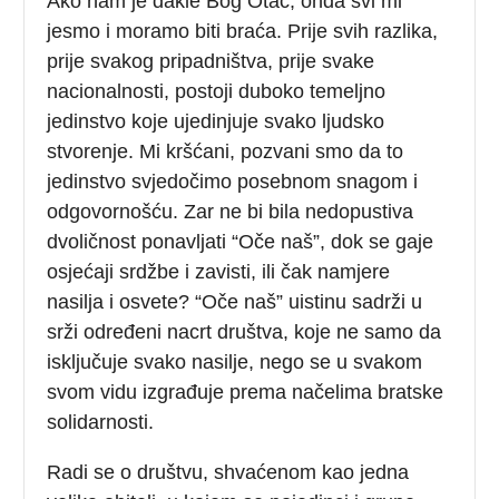
Ako nam je dakle Bog Otac, onda svi mi
jesmo i moramo biti braća. Prije svih razlika,
prije svakog pripadništva, prije svake
nacionalnosti, postoji duboko temeljno
jedinstvo koje ujedinjuje svako ljudsko
stvorenje. Mi kršćani, pozvani smo da to
jedinstvo svjedočimo posebnom snagom i
odgovornošću. Zar ne bi bila nedopustiva
dvoličnost ponavljati “Oče naš”, dok se gaje
osjećaji srdžbe i zavisti, ili čak namjere
nasilja i osvete? “Oče naš” uistinu sadrži u
srži određeni nacrt društva, koje ne samo da
isključuje svako nasilje, nego se u svakom
svom vidu izgrađuje prema načelima bratske
solidarnosti.
Radi se o društvu, shvaćenom kao jedna