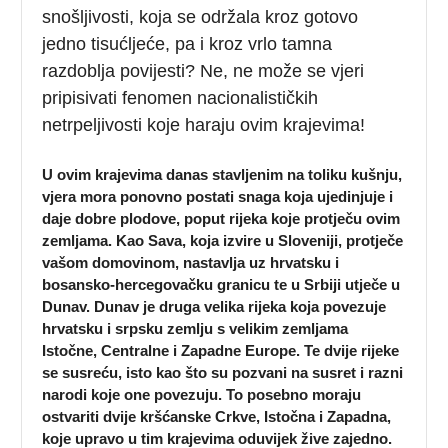
snošljivosti, koja se održala kroz gotovo
jedno tisućljeće, pa i kroz vrlo tamna
razdoblja povijesti? Ne, ne može se vjeri
pripisivati fenomen nacionalističkih
netrpeljivosti koje haraju ovim krajevima!
U ovim krajevima danas stavljenim na toliku kušnju,
vjera mora ponovno postati snaga koja ujedinjuje i
daje dobre plodove, poput rijeka koje protječu ovim
zemljama. Kao Sava, koja izvire u Sloveniji, protječe
vašom domovinom, nastavlja uz hrvatsku i
bosansko-hercegovačku granicu te u Srbiji utječe u
Dunav. Dunav je druga velika rijeka koja povezuje
hrvatsku i srpsku zemlju s velikim zemljama
Istočne, Centralne i Zapadne Europe. Te dvije rijeke
se susreću, isto kao što su pozvani na susret i razni
narodi koje one povezuju. To posebno moraju
ostvariti dvije kršćanske Crkve, Istočna i Zapadna,
koje upravo u tim krajevima oduvijek žive zajedno.