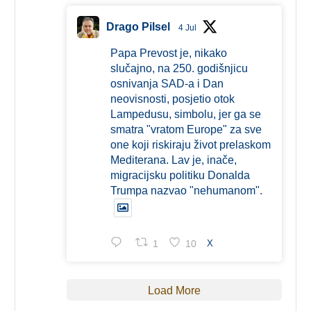
Drago Pilsel
4 Jul
Papa Prevost je, nikako
slučajno, na 250. godišnjicu
osnivanja SAD-a i Dan
neovisnosti, posjetio otok
Lampedusu, simbolu, jer ga se
smatra "vratom Europe" za sve
one koji riskiraju život prelaskom
Mediterana. Lav je, inače,
migracijsku politiku Donalda
Trumpa nazvao "nehumanom".
1
10
X
Load More