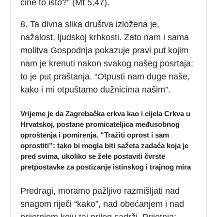
čine to isto?” (Mt 5,47).
8. Ta divna slika društva izložena je,
nažalost, ljudskoj krhkosti. Zato nam i sama
molitva Gospodnja pokazuje pravi put kojim
nam je krenuti nakon svakog našeg posrtaja:
to je put praštanja. “Otpusti nam duge naše,
kako i mi otpuštamo dužnicima našim”.
Vrijeme je da Zagrebačka crkva kao i cijela Crkva u
Hrvatskoj, postane promicateljica međusobnog
oproštenja i pomirenja. “Tražiti oprost i sam
oprostiti”: tako bi mogla biti sažeta zadaća koja je
pred svima, ukoliko se žele postaviti čvrste
pretpostavke za postizanje istinskog i trajnog mira
Predragi, moramo pažljivo razmišljati nad
snagom riječi “kako”, nad obećanjem i nad
prijetnjom koju taj prilog sadrži. Prijetnja: