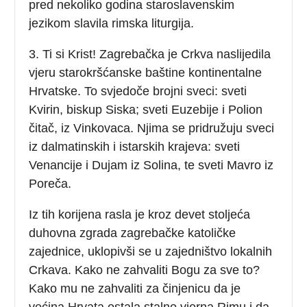
pred nekoliko godina staroslavenskim
jezikom slavila rimska liturgija.
3. Ti si Krist! Zagrebačka je Crkva naslijedila
vjeru starokršćanske baštine kontinentalne
Hrvatske. To svjedoče brojni sveci: sveti
Kvirin, biskup Siska; sveti Euzebije i Polion
čitač, iz Vinkovaca. Njima se pridružuju sveci
iz dalmatinskih i istarskih krajeva: sveti
Venancije i Dujam iz Solina, te sveti Mavro iz
Poreča.
Iz tih korijena rasla je kroz devet stoljeća
duhovna zgrada zagrebačke katoličke
zajednice, uklopivši se u zajedništvo lokalnih
Crkava. Kako ne zahvaliti Bogu za sve to?
Kako mu ne zahvaliti za činjenicu da je
većina Hrvata ostala stalno vjerna Rimu i da