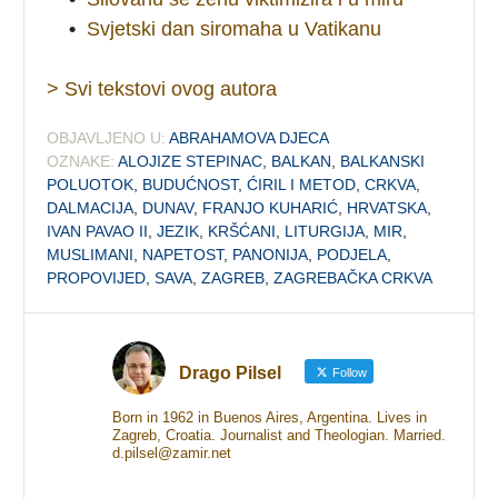
•
Svjetski dan siromaha u Vatikanu
> Svi tekstovi ovog autora
OBJAVLJENO U:
ABRAHAMOVA DJECA
OZNAKE:
ALOJIZE STEPINAC
,
BALKAN
,
BALKANSKI
POLUOTOK
,
BUDUĆNOST
,
ĆIRIL I METOD
,
CRKVA
,
DALMACIJA
,
DUNAV
,
FRANJO KUHARIĆ
,
HRVATSKA
,
IVAN PAVAO II
,
JEZIK
,
KRŠĆANI
,
LITURGIJA
,
MIR
,
MUSLIMANI
,
NAPETOST
,
PANONIJA
,
PODJELA
,
PROPOVIJED
,
SAVA
,
ZAGREB
,
ZAGREBAČKA CRKVA
Drago Pilsel
Follow
Born in 1962 in Buenos Aires, Argentina. Lives in
Zagreb, Croatia. Journalist and Theologian. Married.
d.pilsel@zamir.net