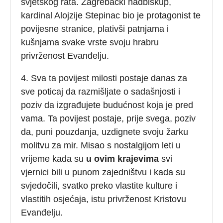
svjetskog rata. Zagrebački nadbiskup,
kardinal Alojzije Stepinac bio je protagonist te
povijesne stranice, plativši patnjama i
kušnjama svake vrste svoju hrabru
privrženost Evanđelju.
4. Sva ta povijest milosti postaje danas za
sve poticaj da razmišljate o sadašnjosti i
poziv da izgrađujete budućnost koja je pred
vama. Ta povijest postaje, prije svega, poziv
da, puni pouzdanja, uzdignete svoju žarku
molitvu za mir. Misao s nostalgijom leti u
vrijeme kada su
u ovim krajevima
svi
vjernici bili u punom zajedništvu i kada su
svjedočili, svatko preko vlastite kulture i
vlastitih osjećaja, istu privrženost Kristovu
Evanđelju.