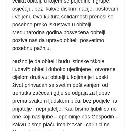
velika obitelj, u kojem se pojedinci i grupe,
osjećaju, bez ikakve diskriminacije, poštovani
i voljeni. Ova kultura solidarnosti prenosi se
posebno preko iskustava u obitelji.
Međunarodna godina posvećena obitelji
poziva nas da upravo obitelji posvetimo
posebnu pažnju.
Nužno je da obitelji budu istinske “škole
ljubavi”: obitelji duboko ujedinjene i otvorene
cijelom društvu; obitelji u kojima je ljudski
život prihvaćan sa svetim poštivanjem od
trenutka začeća i gdje se odgaja za ljubav
prema svakom ljudskom biću, bez podjele na
prijatelje i neprijatelje. Kad bismo ljubili samo
one koji nas ljube – opominje nas Gospodin –
kakvu bismo plaću imali? “Zar i carinici ne