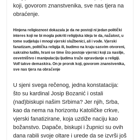
koji, govorom znanstvenika, sve nas tjera na
obraćenje.
Hinjena religioznost dokazala je da ne postoji ni jedan politički
interes koji ne bi mogla pokriti religijska ideja te da, nažalost, u
tome sudjeluju i mnogi vjerski službenici, ali i vođe. Vjerski
fanatizam, politička religija ili, budimo na kraju sasvim otvoreni,
sakralno ludilo, hrani se time što postoje vjernici koji za nasilje,
osvetništvo i manipulaciju ljudima traže opravdanje u religiji.
Volf takve demaskira. On je prorok koji, govorom znanstvenika,
sve nas tjera na obraćenje
U sjeni svega rečenog, jedna konstatacija:
što su kardinal Josip Bozanić i ostali
(nad)biskupi našim Srbima? Jer njih, Srba,
kao da nema na horizontu Katoličke crkve,
vjerski fanatizirane, koja uzdiže naciju kao
božanstvo. Dapače, biskupi i župnici su ovih
dana rabili svoje oltare i urede da se izvrši još