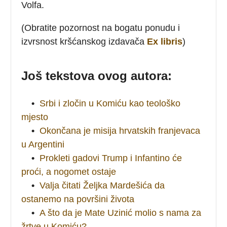
Volfa.
(Obratite pozornost na bogatu ponudu i
izvrsnost kršćanskog izdavača
Ex libris
)
Još tekstova ovog autora:
•
Srbi i zločin u Komiću kao teološko
mjesto
•
Okončana je misija hrvatskih franjevaca
u Argentini
•
Prokleti gadovi Trump i Infantino će
proći, a nogomet ostaje
•
Valja čitati Željka Mardešića da
ostanemo na površini života
•
A što da je Mate Uzinić molio s nama za
žrtve u Komiću?