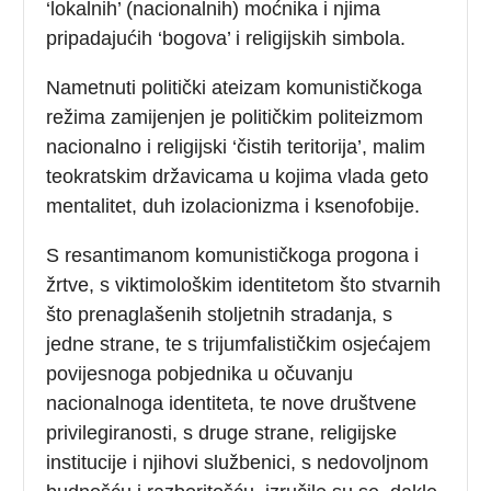
‘lokalnih’ (nacionalnih) moćnika i njima
pripadajućih ‘bogova’ i religijskih simbola.
Nametnuti politički ateizam komunističkoga
režima zamijenjen je političkim politeizmom
nacionalno i religijski ‘čistih teritorija’, malim
teokratskim državicama u kojima vlada geto
mentalitet, duh izolacionizma i ksenofobije.
S resantimanom komunističkoga progona i
žrtve, s viktimološkim identitetom što stvarnih
što prenaglašenih stoljetnih stradanja, s
jedne strane, te s trijumfalističkim osjećajem
povijesnoga pobjednika u očuvanju
nacionalnoga identiteta, te nove društvene
privilegiranosti, s druge strane, religijske
institucije i njihovi službenici, s nedovoljnom