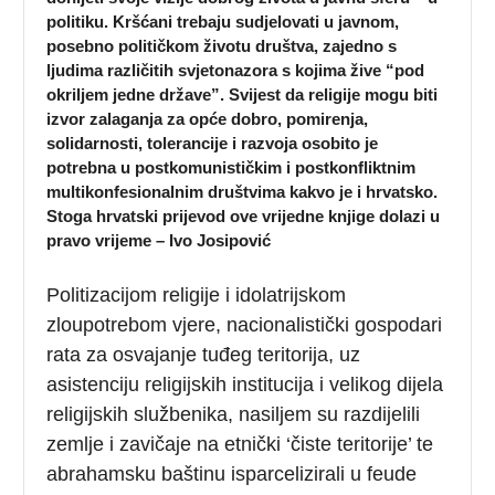
politiku. Kršćani trebaju sudjelovati u javnom,
posebno političkom životu društva, zajedno s
ljudima različitih svjetonazora s kojima žive “pod
okriljem jedne države”. Svijest da religije mogu biti
izvor zalaganja za opće dobro, pomirenja,
solidarnosti, tolerancije i razvoja osobito je
potrebna u postkomunističkim i postkonfliktnim
multikonfesionalnim društvima kakvo je i hrvatsko.
Stoga hrvatski prijevod ove vrijedne knjige dolazi u
pravo vrijeme – Ivo Josipović
Politizacijom religije i idolatrijskom
zloupotrebom vjere, nacionalistički gospodari
rata za osvajanje tuđeg teritorija, uz
asistenciju religijskih institucija i velikog dijela
religijskih službenika, nasiljem su razdijelili
zemlje i zavičaje na etnički ‘čiste teritorije’ te
abrahamsku baštinu isparcelizirali u feude