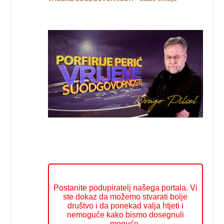
Postanite podupiratelj našega portala. Vi
ste dokaz da možemo stvarati bolje
društvo i da ponekad valja htjeti i
nemoguće kako bismo dosegnuli
moguće.