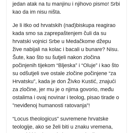
jedan atak na tu manjinu i njihovo pismo! Srbi
kao da im nisu ništa.
Je li itko od hrvatskih (nad)biskupa reagirao
kada smo sa zaprepaštenjem čuli da su
hrvatski vojnici Srbe u Medačkome džepu
žive nabijali na kolac i bacali u bunare? Nisu.
Šute, kao što su šutjeli nakon zločina
počinjenih tijekom “Bljeska” i “Oluje” i kao što
su odšutjeli sve ostale zločine počinjene “za
Hrvatsku”, kada je don Živko Kustić, znajući
za zločine, jer mu je o njima govorio, među
ostalima i ovaj novinar i teolog, pisao tirade o
”neviđenoj humanosti ratovanja”!
“Locus theologicus” suvremene hrvatske
teologije, ako se želi biti u znaku vremena,