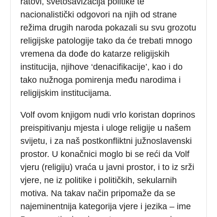
ratovi, svetosavizacija politike te
nacionalistički odgovori na njih od strane
režima drugih naroda pokazali su svu grozotu
religijske patologije tako da će trebati mnogo
vremena da dođe do katarze religijskih
institucija, njihove ‘denacifikacije’, kao i do
tako nužnoga pomirenja među narodima i
religijskim institucijama.
Volf ovom knjigom nudi vrlo koristan doprinos
preispitivanju mjesta i uloge religije u našem
svijetu, i za naš postkonfliktni južnoslavenski
prostor. U konačnici moglo bi se reći da Volf
vjeru (religiju) vraća u javni prostor, i to iz srži
vjere, ne iz politike i političkih, sekularnih
motiva. Na takav način pripomaže da se
najeminentnija kategorija vjere i jezika – ime