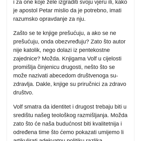
i za one koje žele izgraditi svoju vjeru ili, kako
je apostol Petar mislio da je potrebno, imati
razumsko opravdanje za nju.
Zašto se te knjige prešućuju, a ako se ne
prešućuju, onda obezvređuju? Zato što autor
nije katolik, nego dolazi iz pentekostne
zajednice? Možda. Knjigama Volf u cijelosti
promišlja činjenicu drugosti, nešto što se
može nazivati abecedom društvenoga su-
zdravlja. Dakle, knjige su priručnici za zdravo
društvo.
Volf smatra da identitet i drugost trebaju biti u
središtu našeg teološkog razmišljanja. Možda
zato što će naša budućnost biti kvalitetnija i
određena time što ćemo pokazati umijemo li
artikulirati adekvatnu politiku razlika,