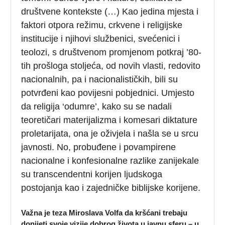
društvene kontekste (…) Kao jedina mjesta i
faktori otpora režimu, crkvene i religijske
institucije i njihovi službenici, svećenici i
teolozi, s društvenom promjenom potkraj ’80-
tih prošloga stoljeća, od novih vlasti, redovito
nacionalnih, pa i nacionalističkih, bili su
potvrđeni kao povijesni pobjednici. Umjesto
da religija ‘odumre’, kako su se nadali
teoretičari materijalizma i komesari diktature
proletarijata, ona je oživjela i našla se u srcu
javnosti. No, probuđene i povampirene
nacionalne i konfesionalne razlike zanijekale
su transcendentni korijen ljudskoga
postojanja kao i zajedničke biblijske korijene.
Važna je teza Miroslava Volfa da kršćani trebaju
donijeti svoje vizije dobrog života u javnu sferu – u