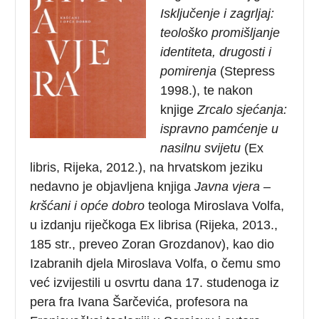
Isključenje i zagrljaj:
teološko promišljanje
identiteta, drugosti i
pomirenja
(Stepress
1998.), te nakon
knjige
Zrcalo sjećanja:
ispravno pamćenje u
nasilnu svijetu
(Ex
libris, Rijeka, 2012.), na hrvatskom jeziku
nedavno je objavljena knjiga
Javna vjera –
kršćani i opće dobro
teologa Miroslava Volfa,
u izdanju riječkoga Ex librisa (Rijeka, 2013.,
185 str., preveo Zoran Grozdanov), kao dio
Izabranih djela Miroslava Volfa, o čemu smo
već izvijestili u osvrtu dana 17. studenoga iz
pera fra Ivana Šarčevića, profesora na