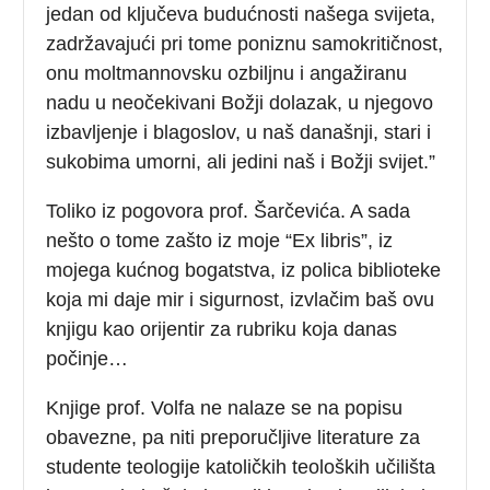
jedan od ključeva budućnosti našega svijeta,
zadržavajući pri tome poniznu samokritičnost,
onu moltmannovsku ozbiljnu i angažiranu
nadu u neočekivani Božji dolazak, u njegovo
izbavljenje i blagoslov, u naš današnji, stari i
sukobima umorni, ali jedini naš i Božji svijet.”
Toliko iz pogovora prof. Šarčevića. A sada
nešto o tome zašto iz moje “Ex libris”, iz
mojega kućnog bogatstva, iz polica biblioteke
koja mi daje mir i sigurnost, izvlačim baš ovu
knjigu kao orijentir za rubriku koja danas
počinje…
Knjige prof. Volfa ne nalaze se na popisu
obavezne, pa niti preporučljive literature za
studente teologije katoličkih teoloških učilišta