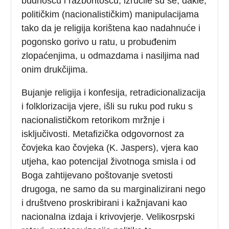
budnošću i razboritošću, izručile su se, dakle,
političkim (nacionalističkim) manipulacijama
tako da je religija korištena kao nadahnuće i
pogonsko gorivo u ratu, u probuđenim
zlopaćenjima, u odmazdama i nasiljima nad
onim drukčijima.
Bujanje religija i konfesija, retradicionalizacija
i folklorizacija vjere, išli su ruku pod ruku s
nacionalističkom retorikom mržnje i
isključivosti. Metafizička odgovornost za
čovjeka kao čovjeka (K. Jaspers), vjera kao
utjeha, kao potencijal životnoga smisla i od
Boga zahtijevano poštovanje svetosti
drugoga, ne samo da su marginalizirani nego
i društveno proskribirani i kažnjavani kao
nacionalna izdaja i krivovjerje. Velikosrpski