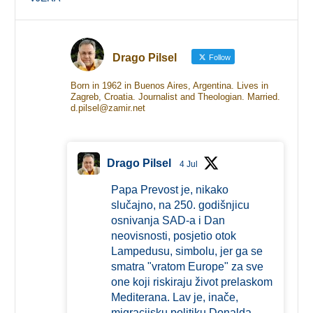
Drago Pilsel
Follow
Born in 1962 in Buenos Aires, Argentina. Lives in
Zagreb, Croatia. Journalist and Theologian. Married.
d.pilsel@zamir.net
Drago Pilsel
4 Jul
Papa Prevost je, nikako
slučajno, na 250. godišnjicu
osnivanja SAD-a i Dan
neovisnosti, posjetio otok
Lampedusu, simbolu, jer ga se
smatra "vratom Europe" za sve
one koji riskiraju život prelaskom
Mediterana. Lav je, inače,
migracijsku politiku Donalda