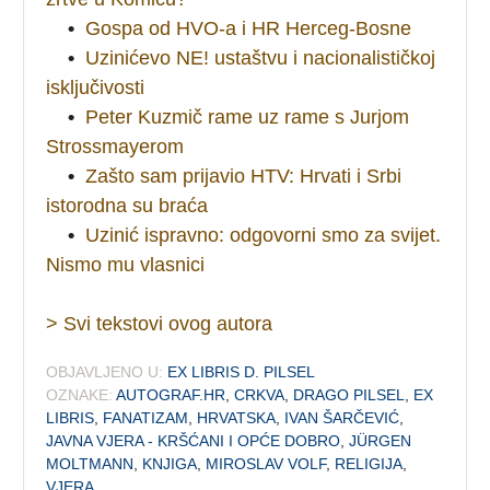
•
Gospa od HVO-a i HR Herceg-Bosne
•
Uzinićevo NE! ustaštvu i nacionalističkoj
isključivosti
•
Peter Kuzmič rame uz rame s Jurjom
Strossmayerom
•
Zašto sam prijavio HTV: Hrvati i Srbi
istorodna su braća
•
Uzinić ispravno: odgovorni smo za svijet.
Nismo mu vlasnici
> Svi tekstovi ovog autora
OBJAVLJENO U:
EX LIBRIS D. PILSEL
OZNAKE:
AUTOGRAF.HR
,
CRKVA
,
DRAGO PILSEL
,
EX
LIBRIS
,
FANATIZAM
,
HRVATSKA
,
IVAN ŠARČEVIĆ
,
JAVNA VJERA - KRŠĆANI I OPĆE DOBRO
,
JÜRGEN
MOLTMANN
,
KNJIGA
,
MIROSLAV VOLF
,
RELIGIJA
,
VJERA