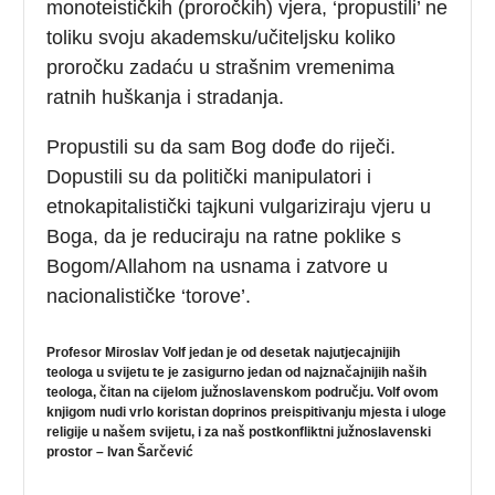
monoteističkih (proročkih) vjera, ‘propustili’ ne
toliku svoju akademsku/učiteljsku koliko
proročku zadaću u strašnim vremenima
ratnih huškanja i stradanja.
Propustili su da sam Bog dođe do riječi.
Dopustili su da politički manipulatori i
etnokapitalistički tajkuni vulgariziraju vjeru u
Boga, da je reduciraju na ratne poklike s
Bogom/Allahom na usnama i zatvore u
nacionalističke ‘torove’.
Profesor Miroslav Volf jedan je od desetak najutjecajnijih
teologa u svijetu te je zasigurno jedan od najznačajnijih naših
teologa, čitan na cijelom južnoslavenskom području. Volf ovom
knjigom nudi vrlo koristan doprinos preispitivanju mjesta i uloge
religije u našem svijetu, i za naš postkonfliktni južnoslavenski
prostor – Ivan Šarčević