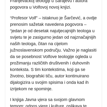
Franjevačkoj teologiji u Sarajevu i autora
pogovora u Volfovoj novoj knjizi.
“Profesor Volf” – istaknuo je Šarčević, a ovdje
prenosim sažetak navedena pogovora –
“jedan je od desetak najutjecajnijih teologa u
svijetu te je zasigurno jedan od najznačajnijih
naših teologa, čitan na cijelom
južnoslavenskom području. Važno je naglasiti
da se posebnost Volfove teologije ogleda u
prožimanju različitih društvenih i duhovnih
konteksta. S tim kontekstima, koji ga se
životno, biografski tiču, autor kontinuirano
dijalogizira u svojim spisima i onda kad ih
izrijekom ne spominje.
I knjiga
Javna vjera
sa svojom glavnom
temom: odnos vjere i kulture, oslikava te