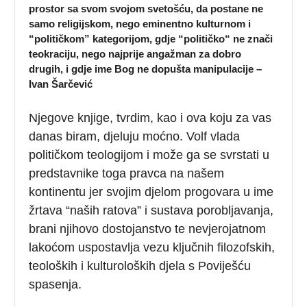
prostor sa svom svojom svetošću, da postane ne
samo religijskom, nego eminentno kulturnom i
“političkom” kategorijom, gdje “političko“ ne znači
teokraciju, nego najprije angažman za dobro
drugih, i gdje ime Bog ne dopušta manipulacije –
Ivan Šarčević
Njegove knjige, tvrdim, kao i ova koju za vas
danas biram, djeluju moćno. Volf vlada
političkom teologijom i može ga se svrstati u
predstavnike toga pravca na našem
kontinentu jer svojim djelom progovara u ime
žrtava “naših ratova” i sustava porobljavanja,
brani njihovo dostojanstvo te nevjerojatnom
lakoćom uspostavlja vezu ključnih filozofskih,
teoloških i kulturoloških djela s Poviješću
spasenja.