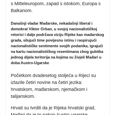
s Mitteleuropom, zapad s istokom, Europa s
Balkanom.
Današnji vladar Mađarske, nekadašnji liberal i
demokrat Viktor Orban, u svojoj nacionalističkoj
retorici i dalje podržava viziju Rijeke kao mađarskog
grada, silujući time povijesnu istinu i raspirujući
nacionalističke sentimente svojih podanika, igrajući
na kartu nacionalističkog resentimana zbog gubitka
jednog dijela teritorija na kojima su živjeli Mađari u
doba Austro-Ugarske
Početkom dvadesetog stoljeća u Rijeci su
izlazile četiri novine na četiri jezika:
hrvatskom, mađarskom, njemačkom i
talijanskom.
Hrvati su tvrdili da je Rijeka hrvatski grad,
Mađari da je to nakon Austro-ugarske