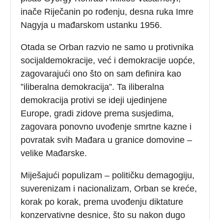
inače Riječanin po rođenju, desna ruka Imre
Nagyja u mađarskom ustanku 1956.
Otada se Orban razvio ne samo u protivnika
socijaldemokracije, već i demokracije uopće,
zagovarajući ono što on sam definira kao
”iliberalna demokracija”. Ta iliberalna
demokracija protivi se ideji ujedinjene
Europe, gradi zidove prema susjedima,
zagovara ponovno uvođenje smrtne kazne i
povratak svih Mađara u granice domovine –
velike Mađarske.
Miješajući populizam – političku demagogiju,
suverenizam i nacionalizam, Orban se kreće,
korak po korak, prema uvođenju diktature
konzervativne desnice, što su nakon dugo