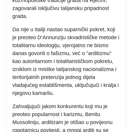
kozmopolitske tradicije grada na Rječini,
zagovarali isključivu talijansku pripadnost
grada.
Da nije u Italiji nastao suparnički pokret, koji
je preoteo D’Annunziju skvadrističke metode i
totalitarnu ideologiju, vjerojatno ne bismo
danas govorili o fašizmu, već o ”arditizmu”
kao autoritarnom i totalitarističkom pokretu,
izniklom iz mistike talijanskog nacionalizma i
teritorijalnih pretenzija jednog dijela
vladajućeg establišmenta, uključujući i kralja i
njegovu kamarilu.
Zahvaljujući jakom konkurentu koji mu je
preoteo popularnost i karizmu, Benitu
Mussoliniju, arditizam je otišao u povijesnu
ropotarnicu povijesti, a mnogi arditi su se