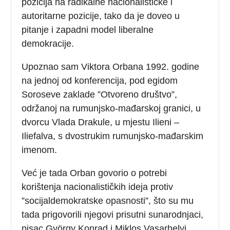
pozicija na radikalne nacionalističke i
autoritarne pozicije, tako da je doveo u
pitanje i zapadni model liberalne
demokracije.
Upoznao sam Viktora Orbana 1992. godine
na jednoj od konferencija, pod egidom
Soroseve zaklade ”Otvoreno društvo”,
održanoj na rumunjsko-mađarskoj granici, u
dvorcu Vlada Drakule, u mjestu Ilieni –
Iliefalva, s dvostrukim rumunjsko-mađarskim
imenom.
Već je tada Orban govorio o potrebi
korištenja nacionalističkih ideja protiv
”socijaldemokratske opasnosti”, što su mu
tada prigovorili njegovi prisutni sunarodnjaci,
pisac György Konrad i Miklos Vasarhelyi,