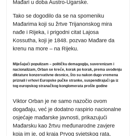
Mađari u doba Austro-Ugarske.
Tako se dogodilo da se na spomeniku
Mađarima koji su žrtve Trijanonskog mira
nađe i Rijeka, i prigodni citat Lajosa
Kossutha, koji je 1848. pozvao Mađare da
krenu na more – na Rijeku.
Miješajući populizam – političku demagogiju, suverenizam i
nacionalizam, Orban se kreće, korak po korak, prema uvođenju
diktature konzervativne desnice, što su nakon dugo vremena
priznali i vrhovi Europske pučke stranke, suspendirajući ga iz
tog europskog stranačkog konglomerata prošle godine
Viktor Orban je ne samo nazočio ovom
događaju, već je dodatno raspirio nacionalne
osjećaje mađarske javnosti, prikazujući
Mađarsku kao žrtvu međunarodne zavjere
koja im je, od kraja Prvog svjetskog rata,