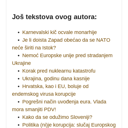
Još tekstova ovog autora:
•
Karnevalski kič ocvale monarhije
•
Je li doista Zapad obećao da se NATO
neće širiti na Istok?
•
Nemoć Europske unije pred stradanjem
Ukrajine
•
Korak pred nuklearnu katastrofu
•
Ukrajina, godinu dana kasnije
•
Hrvatska, kao i EU, boluje od
endemskog virusa korupcije
•
Pogrešni način uvođenja eura. Vlada
mora smanjiti PDV!
•
Kako da se odužimo Sloveniji?
•
Politika (ni)je korupcija: slučaj Europskog