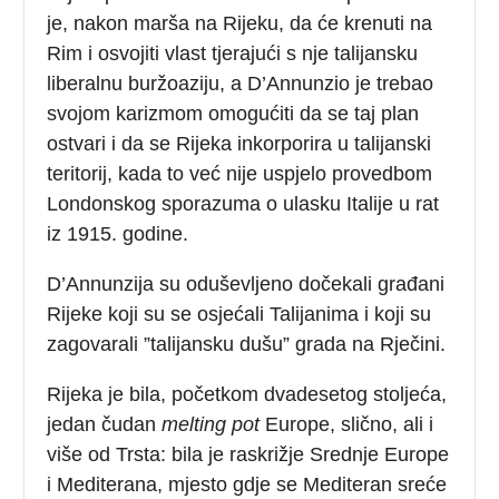
je, nakon marša na Rijeku, da će krenuti na
Rim i osvojiti vlast tjerajući s nje talijansku
liberalnu buržoaziju, a D’Annunzio je trebao
svojom karizmom omogućiti da se taj plan
ostvari i da se Rijeka inkorporira u talijanski
teritorij, kada to već nije uspjelo provedbom
Londonskog sporazuma o ulasku Italije u rat
iz 1915. godine.
D’Annunzija su oduševljeno dočekali građani
Rijeke koji su se osjećali Talijanima i koji su
zagovarali ”talijansku dušu” grada na Rječini.
Rijeka je bila, početkom dvadesetog stoljeća,
jedan čudan
melting pot
Europe, slično, ali i
više od Trsta: bila je raskrižje Srednje Europe
i Mediterana, mjesto gdje se Mediteran sreće