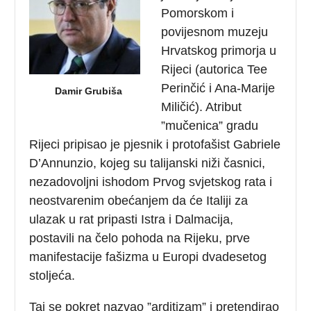
Pomorskom i
povijesnom muzeju
Hrvatskog primorja u
Rijeci (autorica Tee
Perinčić i Ana-Marije
Damir Grubiša
Miličić). Atribut
”mučenica” gradu
Rijeci pripisao je pjesnik i protofašist Gabriele
D’Annunzio, kojeg su talijanski niži časnici,
nezadovoljni ishodom Prvog svjetskog rata i
neostvarenim obećanjem da će Italiji za
ulazak u rat pripasti Istra i Dalmacija,
postavili na čelo pohoda na Rijeku, prve
manifestacije fašizma u Europi dvadesetog
stoljeća.
Taj se pokret nazvao ”arditizam” i pretendirao