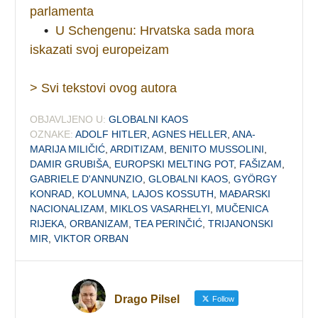
parlamenta
•
U Schengenu: Hrvatska sada mora
iskazati svoj europeizam
> Svi tekstovi ovog autora
OBJAVLJENO U:
GLOBALNI KAOS
OZNAKE:
ADOLF HITLER
,
AGNES HELLER
,
ANA-
MARIJA MILIČIĆ
,
ARDITIZAM
,
BENITO MUSSOLINI
,
DAMIR GRUBIŠA
,
EUROPSKI MELTING POT
,
FAŠIZAM
,
GABRIELE D'ANNUNZIO
,
GLOBALNI KAOS
,
GYÖRGY
KONRAD
,
KOLUMNA
,
LAJOS KOSSUTH
,
MAĐARSKI
NACIONALIZAM
,
MIKLOS VASARHELYI
,
MUČENICA
RIJEKA
,
ORBANIZAM
,
TEA PERINČIĆ
,
TRIJANONSKI
MIR
,
VIKTOR ORBAN
Drago Pilsel
Follow