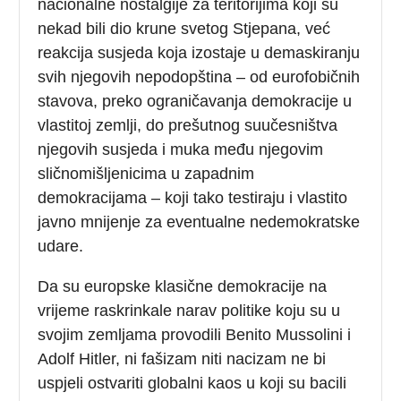
nacionalne nostalgije za teritorijima koji su
nekad bili dio krune svetog Stjepana, već
reakcija susjeda koja izostaje u demaskiranju
svih njegovih nepodopština – od eurofobičnih
stavova, preko ograničavanja demokracije u
vlastitoj zemlji, do prešutnog suučesništva
njegovih susjeda i muka među njegovim
sličnomišljenicima u zapadnim
demokracijama – koji tako testiraju i vlastito
javno mnijenje za eventualne nedemokratske
udare.
Da su europske klasične demokracije na
vrijeme raskrinkale narav politike koju su u
svojim zemljama provodili Benito Mussolini i
Adolf Hitler, ni fašizam niti nacizam ne bi
uspjeli ostvariti globalni kaos u koji su bacili