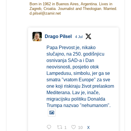
Born in 1962 in Buenos Aires, Argentina. Lives in
Zagreb, Croatia. Journalist and Theologian. Married.
d.pilsel@zamir.net
Drago Pilsel
4 Jul
Papa Prevost je, nikako
slučajno, na 250. godišnjicu
osnivanja SAD-a i Dan
neovisnosti, posjetio otok
Lampedusu, simbolu, jer ga se
smatra "vratom Europe" za sve
one koji riskiraju život prelaskom
Mediterana. Lav je, inače,
migracijsku politiku Donalda
Trumpa nazvao "nehumanom".
1
10
X