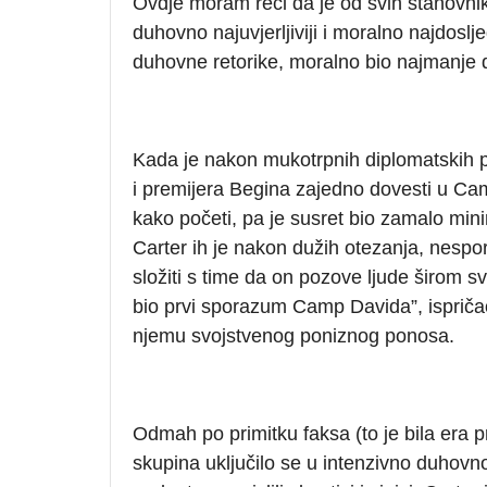
Ovdje moram reći da je od svih stanovnika
duhovno najuvjerljiviji i moralno najdoslje
duhovne retorike, moralno bio najmanje 
Kada je nakon mukotrpnih diplomatskih 
i premijera Begina zajedno dovesti u Cam
kako početi, pa je susret bio zamalo minir
Carter ih je nakon dužih otezanja, nesp
složiti s time da on pozove ljude širom sv
bio prvi sporazum Camp Davida”, isprič
njemu svojstvenog poniznog ponosa.
Odmah po primitku faksa (to je bila era p
skupina uključilo se u intenzivno duhov