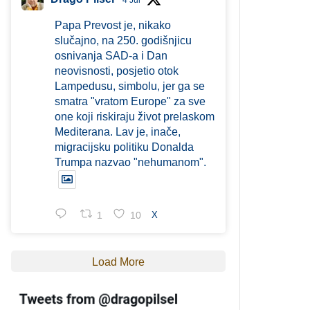
4 Jul
Papa Prevost je, nikako
slučajno, na 250. godišnjicu
osnivanja SAD-a i Dan
neovisnosti, posjetio otok
Lampedusu, simbolu, jer ga se
smatra "vratom Europe" za sve
one koji riskiraju život prelaskom
Mediterana. Lav je, inače,
migracijsku politiku Donalda
Trumpa nazvao "nehumanom".
1
10
X
Load More