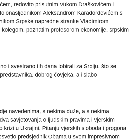
ićem, redovito prisutnim Vukom Draškovićem i
tolonasljednikom Aleksandrom Karađorđevićem s
anikom Srpske napredne stranke Vladimirom
m kolegom, poznatim profesorom ekonomije, srpskim
no i svestrano tih dana lobirali za Srbiju, što se
predstavnika, dobrog čovjeka, ali slabo
vdje navedenima, s nekima duže, a s nekima
dva savjetovanja o ljudskim pravima i vjerskim
rizi u Ukrajini. Pitanju vjerskih sloboda i progona
posvetio predsjednik Obama u svom impresivnom