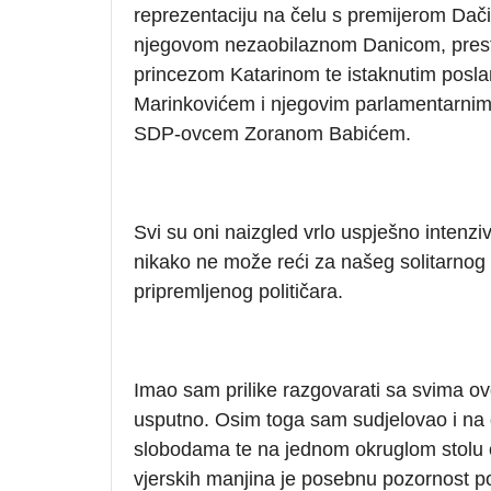
reprezentaciju na čelu s premijerom Dač
njegovom nezaobilaznom Danicom, pres
princezom Katarinom te istaknutim posl
Marinkovićem i njegovim parlamentarni
SDP-ovcem Zoranom Babićem.
Svi su oni naizgled vrlo uspješno intenziv
nikako ne može reći za našeg solitarnog 
pripremljenog političara.
Imao sam prilike razgovarati sa svima o
usputno. Osim toga sam sudjelovao i na 
slobodama te na jednom okruglom stolu o k
vjerskih manjina je posebnu pozornost 