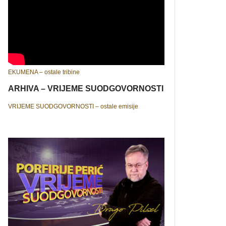
EKUMENA – ostale tribine
ARHIVA – VRIJEME SUODGOVORNOSTI
VRIJEME SUODGOVORNOSTI – ostale emisije