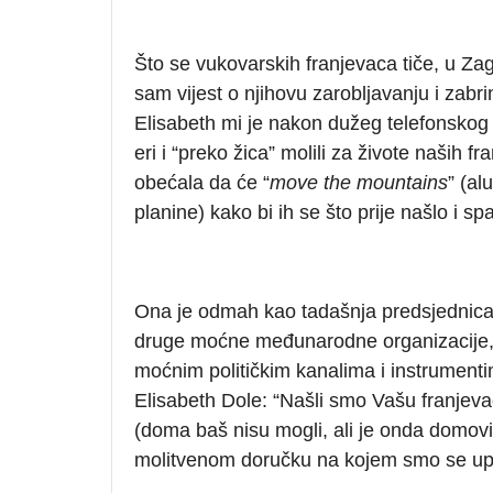
Što se vukovarskih franjevaca tiče, u Za
sam vijest o njihovu zarobljavanju i zabri
Elisabeth mi je nakon dužeg telefonskog 
eri i “preko žica” molili za živote naših f
obećala da će “
move the mountains
” (al
planine) kako bi ih se što prije našlo i spa
Ona je odmah kao tadašnja predsjednica 
druge moćne međunarodne organizacije, 
moćnim političkim kanalima i instrumentima
Elisabeth Dole: “Našli smo Vašu franjev
(doma baš nisu mogli, ali je onda domovin
molitvenom doručku na kojem smo se up