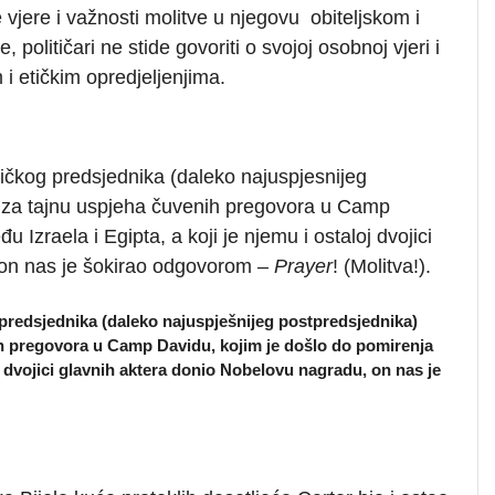
ere i važnosti molitve u njegovu obiteljskom i
političari ne stide govoriti o svojoj osobnoj vjeri i
 i etičkim opredjeljenjima.
kog predsjednika (daleko najuspjesnijeg
o za tajnu uspjeha čuvenih pregovora u Camp
 Izraela i Egipta, a koji je njemu i ostaloj dvojici
 on nas je šokirao odgovorom –
Prayer
! (Molitva!).
redsjednika (daleko najuspješnijeg postpredsjednika)
ih pregovora u Camp Davidu, kojim je došlo do pomirenja
oj dvojici glavnih aktera donio Nobelovu nagradu, on nas je