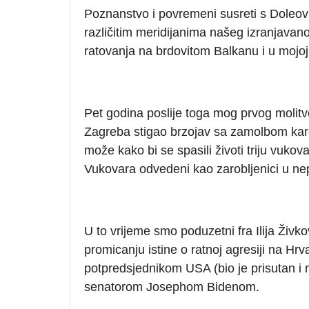
Poznanstvo i povremeni susreti s Doleov
različitim meridijanima našeg izranjavan
ratovanja na brdovitom Balkanu i u mojoj 
Pet godina poslije toga mog prvog molitv
Zagreba stigao brzojav sa zamolbom kar
može kako bi se spasili životi triju vukov
Vukovara odvedeni kao zarobljenici u n
U to vrijeme smo poduzetni fra Ilija Živk
promicanju istine o ratnoj agresiji na Hrva
potpredsjednikom USA (bio je prisutan i
senatorom Josephom Bidenom.