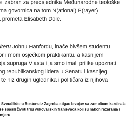
ne izabran za predsjednika Međunarodne teološke
vna govornica na tom N(ational) P(rayer)
a prometa Elisabeth Dole.
iteru
Johnu Hanfordu, inače bivšem studentu
or i mom osječkom praktikantu, a kasnijem
 supruga Vlasta i ja smo imali prilike upoznati
g republikanskog lidera u Senatu i kasnijeg
 niz drugih uglednika i političara iz njihova
a Sveučilište u Bostonu iz Zagreba stigao brzojav sa zamolbom kardinala
spasili životi triju vukovarskih franjevaca koji su nakon razaranja i
smjeru