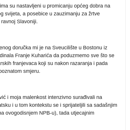
ima su nastavljeni u promicanju općeg dobra na
og svijeta, a posebice u zauzimanju za žrtve
ravnoj Slavoniji.
enog doručka mi je na Sveucilište u Bostonu iz
dinala Franje Kuharića da poduzmemo sve što se
arskih franjevaca koji su nakon razaranja i pada
epoznatom smjeru.
ović i moja malenkost intenzivno surađivali na
tsku i u tom kontekstu se i sprijateljili sa sadašnjim
 na ovogodisnjem NPB-u), tada utjecajnim