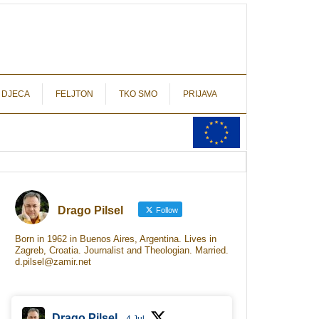
autograf.hr
novinarstvo s potpisom
 DJECA
FELJTON
TKO SMO
PRIJAVA
Drago Pilsel
Follow
Born in 1962 in Buenos Aires, Argentina. Lives in
Zagreb, Croatia. Journalist and Theologian. Married.
d.pilsel@zamir.net
Drago Pilsel