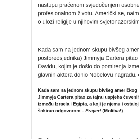
nastupu praćenom svjedočenjem osobne vj
profesionalnom životu. Američki se, naime, 
o ulozi religije u njihovim svjetonazorskim
Kada sam na jednom skupu bivšeg američ
postpredsjednika) Jimmyja Cartera pita
Davidu, kojim je došlo do pomirenja između
glavnih aktera donio Nobelovu nagradu,
Kada sam na jednom skupu bivšeg američkog p
Jimmyja Cartera pitao za tajnu uspjeha čuven
između Izraela i Egipta, a koji je njemu i ostal
šokirao odgovorom –
Prayer
! (Molitva!)