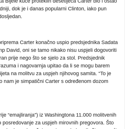
 Bijele kuće proteklih desetljeća Carter bio i ostao
dniji, dok je i danas popularni Clinton, iako pun
dosljedan.
priprema Carter konačno uspio predsjednika Sadata
p David, oni se tamo nikako nisu uspjeli dogovoriti
an prije nego što se sjelo za stol. Predsjednik
orazuma i nagovarnja upitao da li se mogu barem
ijeta na molitvu za uspjeh njihovog samita. “To je
ao nam je simpatični Carter s određenom dozom
rije “emajliranja”) iz Washingtona 11.000 molitvenih
no posredovanje za uspjeh mirovnih pregovora. Što