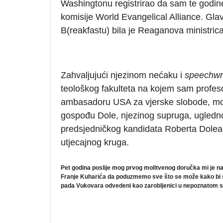
Washingtonu registrirao da sam te godi
komisije World Evangelical Alliance. Gla
B(reakfastu) bila je Reaganova ministric
Zahvaljujući njezinom nećaku i
speechwr
teološkog fakulteta na kojem sam profes
ambasadoru USA za vjerske slobode, moja
gospođu Dole, njezinog supruga, ugledno
predsjedničkog kandidata Roberta Dolea te
utjecajnog kruga.
Pet godina poslije mog prvog molitvenog doručka mi je n
Franje Kuharića da poduzmemo sve što se može kako bi se 
pada Vukovara odvedeni kao zarobljenici u nepoznatom 