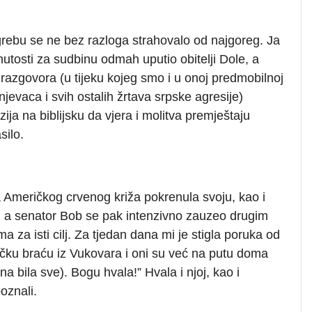
grebu se ne bez razloga strahovalo od najgoreg. Ja
nutosti za sudbinu odmah uputio obitelji Dole, a
razgovora (u tijeku kojeg smo i u onoj predmobilnoj
ranjevaca i svih ostalih žrtava srpske agresije)
uzija na biblijsku da vjera i molitva premještaju
silo.
Američkog crvenog križa pokrenula svoju, kao i
a senator Bob se pak intenzivno zauzeo drugim
 za isti cilj. Za tjedan dana mi je stigla poruka od
ačku braću iz Vukovara i oni su već na putu doma
a bila sve). Bogu hvala!” Hvala i njoj, kao i
oznali.