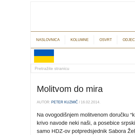
NASLOVNICA
KOLUMNE
OSVRT
ODJEC
Molitvom do mira
AUTOR:
PETER KUZMIČ
/ 16.02.2014.
Na ovogodišnjem molitvenom doručku “k
krivo navode neki naši, a posebice srpski 
samo HDZ-ov potpredsjednik Sabora Željk