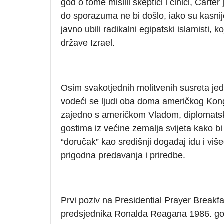
god o tome mislili skeptici i cinici, Car
do sporazuma ne bi došlo, iako su kasnij
javno ubili radikalni egipatski islamisti, 
države Izrael.
Osim svakotjednih molitvenih susreta jed
vodeći se ljudi oba doma američkog Kon
zajedno s američkom Vladom, diplomat
gostima iz većine zemalja svijeta kako bi m
“doručak” kao središnji događaj idu i više
prigodna predavanja i priredbe.
Prvi poziv na Presidential Prayer Breakfa
predsjednika Ronalda Reagana 1986. godi