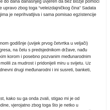
ter je do dana današnjeg uvjeren da bez Božje pomoći
e upravo zbog toga “veleizdajničkog čina” Sadata
kojima je neprihvatljiva i sama pomisao egzistencije
nom godišnje (uvijek prvog četvrtka u veljači)
gresa, na čelu s predsjednikom države, nađu
skim korom i posebno pozvanim međunarodnim
olili za mudrost i pridonijeli miru u svijetu. Uz
dnevni drugi međunarodni i ini susreti, banketi,
st, kako su ga onda zvali, stigao mi je od
ne, vjerojatno zbog toga što je netko u