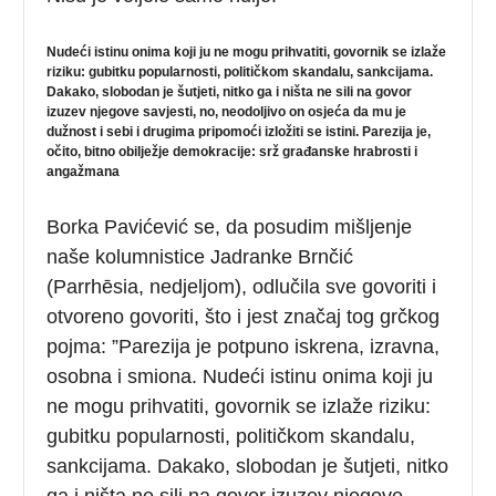
Nudeći istinu onima koji ju ne mogu prihvatiti, govornik se izlaže
riziku: gubitku popularnosti, političkom skandalu, sankcijama.
Dakako, slobodan je šutjeti, nitko ga i ništa ne sili na govor
izuzev njegove savjesti, no, neodoljivo on osjeća da mu je
dužnost i sebi i drugima pripomoći izložiti se istini. Parezija je,
očito, bitno obilježje demokracije: srž građanske hrabrosti i
angažmana
Borka Pavićević se, da posudim mišljenje
naše kolumnistice Jadranke Brnčić
(Parrhēsia, nedjeljom), odlučila sve govoriti i
otvoreno govoriti, što i jest značaj tog grčkog
pojma: ”Parezija je potpuno iskrena, izravna,
osobna i smiona. Nudeći istinu onima koji ju
ne mogu prihvatiti, govornik se izlaže riziku:
gubitku popularnosti, političkom skandalu,
sankcijama. Dakako, slobodan je šutjeti, nitko
ga i ništa ne sili na govor izuzev njegove