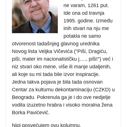
ne varam, 1261 put.
Ide ona od travnja
1995. godine. Između
inih stvari na nju me
potakla ne samo
otvorenost tadašnjeg glavnog urednika
Novog lista Veljka Vičevića (”Piši, Dragiću,
piši, mater im nacionalističku j…., piši!”) već i
niz stvari oko mene, više ili manje udaljenih,
ali koje su mi tada bile izvor inspiracije.
Jedna takva pojava je bila tada osnovan
Centar za kulturnu dekontaminaciju (CZKD) u
Beogradu. Pokrenula ga je i do ove nedjelje
vodila izuzetno hrabra i visoko moralna žena
Borka Pavićević.
Njoj posvećujem ovu kolumnu.