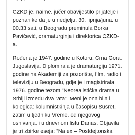
CZKD je, naime, jučer obavijestilo prijatelje i
poznanike da je u nedjelju, 30. lipnja/juna, u
00.33 sati, u Beogradu preminula Borka
Pavićević, dramaturginja i direktorica CZKD-
a.
Rođena je 1947. godine u Kotoru, Crna Gora,
Jugoslavija. Diplomirala je dramaturgiju 1971.
godine na Akademiji za pozorište, film, radio i
televiziju u Beogradu, gdje je i magistrirala
1976. godine tezom ”Neorealistička drama u
Srbiji između dva rata”. Meni je ona bila i
kolegica: kolumnistkinja u časopisu Susret,
zatim u tjedniku Vreme, od njegovog
osnivanja, i u dnevnom listu Danas. Objavila
je tri zbirke eseja: ”Na ex – Postdejtonska