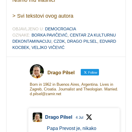
> Svi tekstovi ovog autora
OBJAVLJENO U:
DEMOCROACIA
OZNAKE:
BORKA PAVIČEVIĆ
,
CENTAR ZA KULTURNU
DEKONTAMINACIJU
,
CZDK
,
DRAGO PILSEL
,
EDVARD
KOCBEK
,
VELJKO VIČEVIĆ
Drago Pilsel
Follow
Born in 1962 in Buenos Aires, Argentina. Lives in
Zagreb, Croatia. Journalist and Theologian. Married.
d.pilsel@zamir.net
Drago Pilsel
4 Jul
Papa Prevost je, nikako