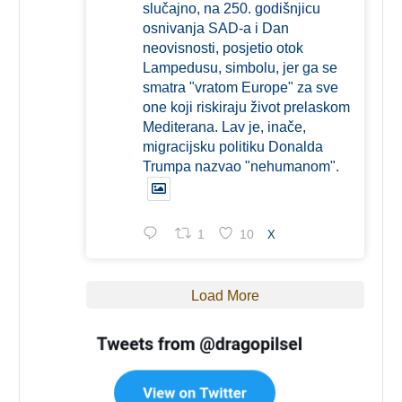
slučajno, na 250. godišnjicu
osnivanja SAD-a i Dan
neovisnosti, posjetio otok
Lampedusu, simbolu, jer ga se
smatra "vratom Europe" za sve
one koji riskiraju život prelaskom
Mediterana. Lav je, inače,
migracijsku politiku Donalda
Trumpa nazvao "nehumanom".
1
10
X
Load More