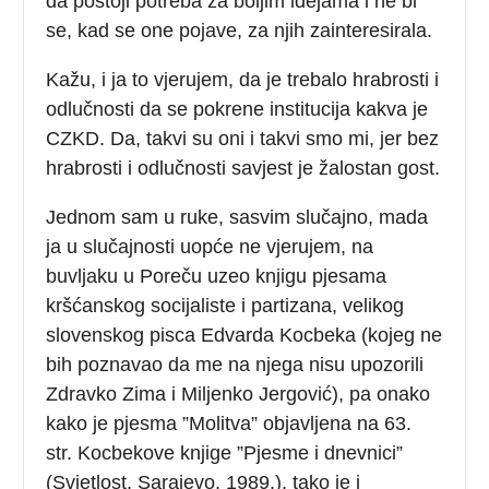
da postoji potreba za boljim idejama i ne bi
se, kad se one pojave, za njih zainteresirala.
Kažu, i ja to vjerujem, da je trebalo hrabrosti i
odlučnosti da se pokrene institucija kakva je
CZKD. Da, takvi su oni i takvi smo mi, jer bez
hrabrosti i odlučnosti savjest je žalostan gost.
Jednom sam u ruke, sasvim slučajno, mada
ja u slučajnosti uopće ne vjerujem, na
buvljaku u Poreču uzeo knjigu pjesama
kršćanskog socijaliste i partizana, velikog
slovenskog pisca Edvarda Kocbeka (kojeg ne
bih poznavao da me na njega nisu upozorili
Zdravko Zima i Miljenko Jergović), pa onako
kako je pjesma ”Molitva” objavljena na 63.
str. Kocbekove knjige ”Pjesme i dnevnici”
(Svjetlost, Sarajevo, 1989.), tako je i