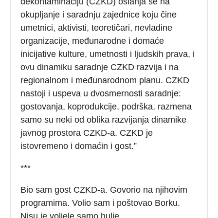
dekontaminaciju (CZKD) oslanja se na
okupljanje i saradnju zajednice koju čine
umetnici, aktivisti, teoretičari, nevladine
organizacije, međunarodne i domaće
inicijative kulture, umetnosti i ljudskih prava, i
ovu dinamiku saradnje CZKD razvija i na
regionalnom i međunarodnom planu. CZKD
nastoji i uspeva u dvosmernosti saradnje:
gostovanja, koprodukcije, podrška, razmena
samo su neki od oblika razvijanja dinamike
javnog prostora CZKD-a. CZKD je
istovremeno i domaćin i gost.”
***
Bio sam gost CZKD-a. Govorio na njihovim
programima. Volio sam i poštovao Borku.
Nisu je voljele samo hulje.