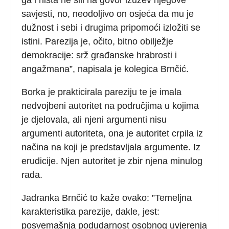
savjesti, no, neodoljivo on osjeća da mu je
dužnost i sebi i drugima pripomoći izložiti se
istini. Parezija je, očito, bitno obilježje
demokracije: srž građanske hrabrosti i
angažmana”, napisala je kolegica Brnčić.
Borka je prakticirala pareziju te je imala
nedvojbeni autoritet na područjima u kojima
je djelovala, ali njeni argumenti nisu
argumenti autoriteta, ona je autoritet crpila iz
načina na koji je predstavljala argumente. Iz
erudicije. Njen autoritet je zbir njena minulog
rada.
Jadranka Brnčić to kaže ovako: ”Temeljna
karakteristika parezije, dakle, jest:
posvemašnja podudarnost osobnog uvjerenja