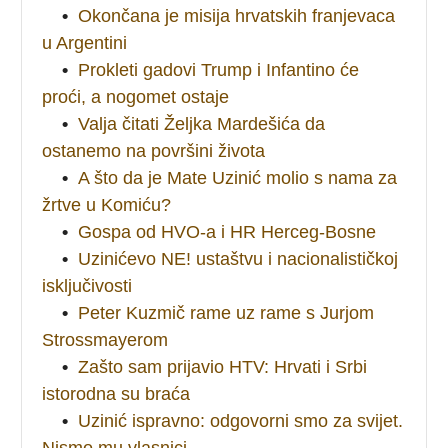
•
Okončana je misija hrvatskih franjevaca
u Argentini
•
Prokleti gadovi Trump i Infantino će
proći, a nogomet ostaje
•
Valja čitati Željka Mardešića da
ostanemo na površini života
•
A što da je Mate Uzinić molio s nama za
žrtve u Komiću?
•
Gospa od HVO-a i HR Herceg-Bosne
•
Uzinićevo NE! ustaštvu i nacionalističkoj
isključivosti
•
Peter Kuzmič rame uz rame s Jurjom
Strossmayerom
•
Zašto sam prijavio HTV: Hrvati i Srbi
istorodna su braća
•
Uzinić ispravno: odgovorni smo za svijet.
Nismo mu vlasnici