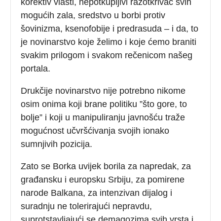
korektiv vlasti, nepotkupljivi razotkrivač svih
mogućih zala, sredstvo u borbi protiv
šovinizma, ksenofobije i predrasuda – i da, to
je novinarstvo koje želimo i koje ćemo braniti
svakim prilogom i svakom rečenicom našeg
portala.
Drukčije novinarstvo nije potrebno nikome
osim onima koji brane politiku ”što gore, to
bolje” i koji u manipuliranju javnošću traže
mogućnost učvršćivanja svojih ionako
sumnjivih pozicija.
Zato se Borka uvijek borila za napredak, za
građansku i europsku Srbiju, za pomirene
narode Balkana, za intenzivan dijalog i
suradnju ne tolerirajući nepravdu,
suprotstavljajući se demagozima svih vrsta i