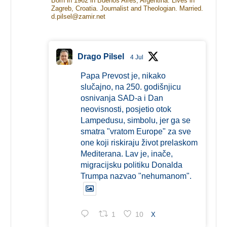
Born in 1962 in Buenos Aires, Argentina. Lives in
Zagreb, Croatia. Journalist and Theologian. Married.
d.pilsel@zamir.net
Drago Pilsel
4 Jul
Papa Prevost je, nikako
slučajno, na 250. godišnjicu
osnivanja SAD-a i Dan
neovisnosti, posjetio otok
Lampedusu, simbolu, jer ga se
smatra "vratom Europe" za sve
one koji riskiraju život prelaskom
Mediterana. Lav je, inače,
migracijsku politiku Donalda
Trumpa nazvao "nehumanom".
1
10
X