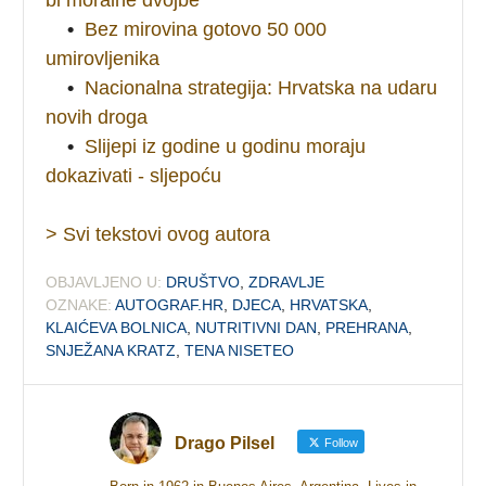
•
Bez mirovina gotovo 50 000
umirovljenika
•
Nacionalna strategija: Hrvatska na udaru
novih droga
•
Slijepi iz godine u godinu moraju
dokazivati - sljepoću
> Svi tekstovi ovog autora
OBJAVLJENO U:
DRUŠTVO
,
ZDRAVLJE
OZNAKE:
AUTOGRAF.HR
,
DJECA
,
HRVATSKA
,
KLAIĆEVA BOLNICA
,
NUTRITIVNI DAN
,
PREHRANA
,
SNJEŽANA KRATZ
,
TENA NISETEO
Drago Pilsel
Follow