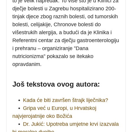
to je velik napredak. To više što je u Klinici za
dječje bolesti u Zagrebu hospitalizirano 200-
tinjak djece zbog raznih bolesti, od tumorskih
bolesti, celijakije, Chronove bolesti do
višestrukih alergija, a budući da je Klinika i
Referentni centar za dječju gastroenterologiju
i prehranu – organiziranje ”Dana
nutricionizma” pokazalo se itekako
opravdanim.
Još tekstova ovog autora:
•
Kada će biti završen štrajk liječnika?
•
Gripa već u Europi, u Hrvatskoj
najvjerojatnije oko Božića
•
Dr. Jukić: Upotreba umjetne krvi izazvala
bi moralne dvojbe