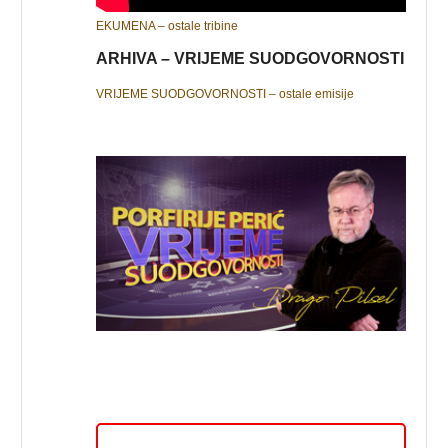
EKUMENA – ostale tribine
ARHIVA – VRIJEME SUODGOVORNOSTI
VRIJEME SUODGOVORNOSTI – ostale emisije