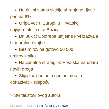
•
Nutritivni status slabije uhranjene djece
pao na 8%
•
Gripa već u Europi, u Hrvatskoj
najvjerojatnije oko Božića
•
Dr. Jukić: Upotreba umjetne krvi izazvala
bi moralne dvojbe
•
Bez mirovina gotovo 50 000
umirovljenika
•
Nacionalna strategija: Hrvatska na udaru
novih droga
•
Slijepi iz godine u godinu moraju
dokazivati - sljepoću
> Svi tekstovi ovog autora
OBJAVLJENO U:
DRUŠTVO
,
ZDRAVLJE