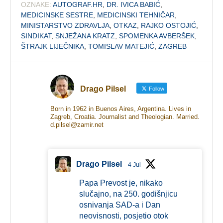
OZNAKE:
AUTOGRAF.HR
,
DR. IVICA BABIĆ
,
MEDICINSKE SESTRE
,
MEDICINSKI TEHNIČAR
,
MINISTARSTVO ZDRAVLJA
,
OTKAZ
,
RAJKO OSTOJIĆ
,
SINDIKAT
,
SNJEŽANA KRATZ
,
SPOMENKA AVBERŠEK
,
ŠTRAJK LIJEČNIKA
,
TOMISLAV MATEJIĆ
,
ZAGREB
Drago Pilsel
Follow
Born in 1962 in Buenos Aires, Argentina. Lives in
Zagreb, Croatia. Journalist and Theologian. Married.
d.pilsel@zamir.net
Drago Pilsel
4 Jul
Papa Prevost je, nikako
slučajno, na 250. godišnjicu
osnivanja SAD-a i Dan
neovisnosti, posjetio otok