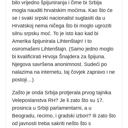
bilo vrijedno špijuniranja i čime bi Srbija
mogla nauditi hrvatskim moćima. Kao što će
se i svaki srpski nacionalist suglasiti da u
Hrvatskoj nema ničega što bi moglo ugroziti
silnu srpsku moć. To je isto kao kad bi
Amerika špijunirala Lihtenštajn! I to
osiromašeni Lihtenštajn. (Samo jedno moglo
bi kvalificirati Hrvoja Šnajdera za špijuna.
Njegova savršena anonimnost. Sudeći po
nalazima na internetu, taj čovjek zapravo i ne
postoji…)
Zašto je onda Srbija protjerala prvog tajnika
Veleposlanstva RH? Je li zato što su 17.
prosinca u Srbiji parlamentarni, a u
Beogradu, recimo, i gradski izbori? Ili zato što
od javnosti treba sakriti nešto što s