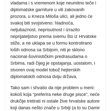
vladama i s vremenom koje neumitno teče i
diplomatske garniture u vili zakovanih
prozora, u Kneza Miloša ulici, ali jedno će
svakoj biti svojstveno: hladnoća,
neljubaznost, neprisutnost i izrazito
neprijateljstvo prema svemu što iz Hrvatske
stiže, a ne uklapa se u formu kontrolirano
loših odnosa sa Srbijom, niti je sklono
nacional-šovinističkim predrasudama o
Srbima, radi čijeg je opstajanja, uostalom, i
stvoren ovaj model tobož hejterskih
diplomatskih odnosa dviju država.
Tako sam i shvatio da nije problem u meni:
kokoš koja “preferira neke druge pisce”, neće
drukčije tretirati ni ostale žive hrvatske autore
koji danas nešto znače u Srbiji (a to su Damir