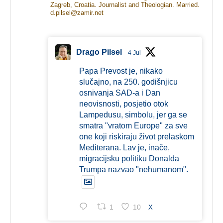
Zagreb, Croatia. Journalist and Theologian. Married.
d.pilsel@zamir.net
Drago Pilsel
4 Jul
Papa Prevost je, nikako
slučajno, na 250. godišnjicu
osnivanja SAD-a i Dan
neovisnosti, posjetio otok
Lampedusu, simbolu, jer ga se
smatra "vratom Europe" za sve
one koji riskiraju život prelaskom
Mediterana. Lav je, inače,
migracijsku politiku Donalda
Trumpa nazvao "nehumanom".
1
10
X