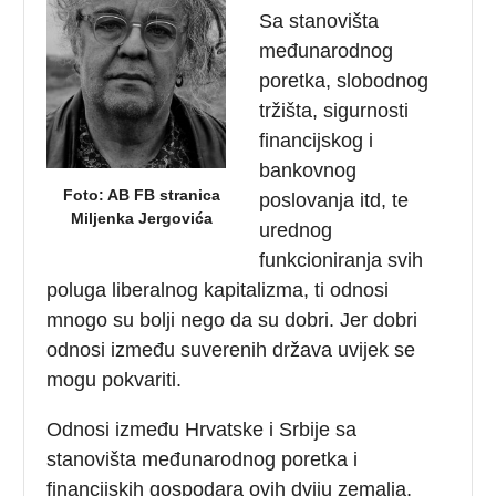
Sa stanovišta
međunarodnog
poretka, slobodnog
tržišta, sigurnosti
financijskog i
bankovnog
Foto: AB FB stranica
poslovanja itd, te
Miljenka Jergovića
urednog
funkcioniranja svih
poluga liberalnog kapitalizma, ti odnosi
mnogo su bolji nego da su dobri. Jer dobri
odnosi između suverenih država uvijek se
mogu pokvariti.
Odnosi između Hrvatske i Srbije sa
stanovišta međunarodnog poretka i
financijskih gospodara ovih dviju zemalja,