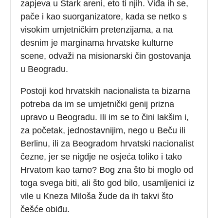
zapjeva u Štark areni, eto ti njih. Viđa ih se,
pače i kao suorganizatore, kada se netko s
visokim umjetničkim pretenzijama, a na
desnim je marginama hrvatske kulturne
scene, odvaži na misionarski čin gostovanja
u Beogradu.
Postoji kod hrvatskih nacionalista ta bizarna
potreba da im se umjetnički genij prizna
upravo u Beogradu. Ili im se to čini lakšim i,
za početak, jednostavnijim, nego u Beču ili
Berlinu, ili za Beogradom hrvatski nacionalist
čezne, jer se nigdje ne osjeća toliko i tako
Hrvatom kao tamo? Bog zna što bi moglo od
toga svega biti, ali što god bilo, usamljenici iz
vile u Kneza Miloša žude da ih takvi što
češće obiđu.