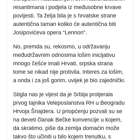
resantimana i podjela iz međusobne krvave
povijesti. Ta želja bila je s hrvatske strane
autentična taman koliko će autentična biti
Josipovićeva opera “Lennon”.
No, premda su, rekosmo, u održavanju
međudržavnim odnosima lošim inicijativu
mnogo češće imali Hrvati, srpska strana
tome se nikad nije protivila. Interes za lošim,
a onda i za još gorim, uvijek je bio zajednički.
Stigla nas je vijest da je Srbija protjerala
prvog tajnika Veleposlanstva RH u Beogradu
Hrvoja Šnajdera. U priopćenju pozvali su se
na deveti članak Bečke konvencije u kojem,
da skratimo, piše da zemlja domaćin može
takvo što učiniti u bilo kojem trenutku, s