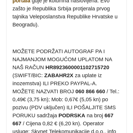
portala
gdje je kolumna naslovljena: Evo
zašto je Republika Srbija protjerala prvog
tajnika Veleposlanstva Republike Hrvatske u
Beogradu).
MOŽETE PODRŽATI AUTOGRAF PA I
NAJMANJOM MOGUĆOM UPLATOM NA
NAŠ RAČUN
HR8923600001102715720
(SWIFT/BIC:
ZABAHR2X
za uplate iz
inozemstva) ILI PREKO PAYPAL-A.
MOŽETE NAZVATI BROJ
060 866 660
/ Tel.:
0,49€ (3,75 kn); Mob: 0,67€ (5,05 kn) po
pozivu (PDV uključen) ILI POŠALJITE SMS
PORUKU sadržaja
PODRSKA
na broj
667
667
/ Cijena 0,82 € (6,20 kn). Operator
usluge: Skynet Telekomunikacije d.o.o., info