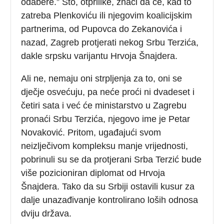
odabere.” Što, otprilike, znači da će, kad to
zatreba Plenkoviću ili njegovim koalicijskim
partnerima, od Pupovca do Zekanovića i
nazad, Zagreb protjerati nekog Srbu Terzića,
dakle srpsku varijantu Hrvoja Šnajdera.
Ali ne, nemaju oni strpljenja za to, oni se
dječje osvećuju, pa neće proći ni dvadeset i
četiri sata i već će ministarstvo u Zagrebu
pronaći Srbu Terzića, njegovo ime je Petar
Novaković. Pritom, ugađajući svom
neizlječivom kompleksu manje vrijednosti,
pobrinuli su se da protjerani Srba Terzić bude
više pozicioniran diplomat od Hrvoja
Šnajdera. Tako da su Srbiji ostavili kusur za
dalje unazađivanje kontrolirano loših odnosa
dviju država.