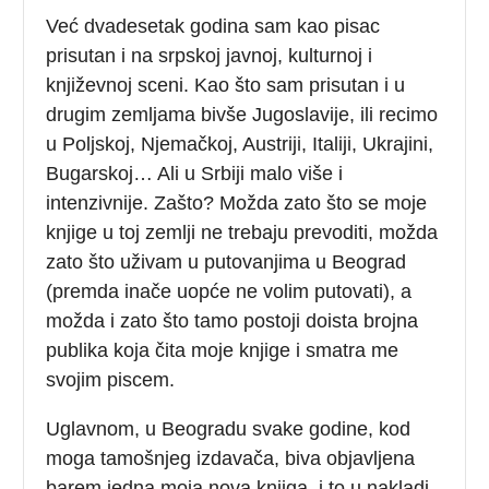
Već dvadesetak godina sam kao pisac
prisutan i na srpskoj javnoj, kulturnoj i
književnoj sceni. Kao što sam prisutan i u
drugim zemljama bivše Jugoslavije, ili recimo
u Poljskoj, Njemačkoj, Austriji, Italiji, Ukrajini,
Bugarskoj… Ali u Srbiji malo više i
intenzivnije. Zašto? Možda zato što se moje
knjige u toj zemlji ne trebaju prevoditi, možda
zato što uživam u putovanjima u Beograd
(premda inače uopće ne volim putovati), a
možda i zato što tamo postoji doista brojna
publika koja čita moje knjige i smatra me
svojim piscem.
Uglavnom, u Beogradu svake godine, kod
moga tamošnjeg izdavača, biva objavljena
barem jedna moja nova knjiga, i to u nakladi