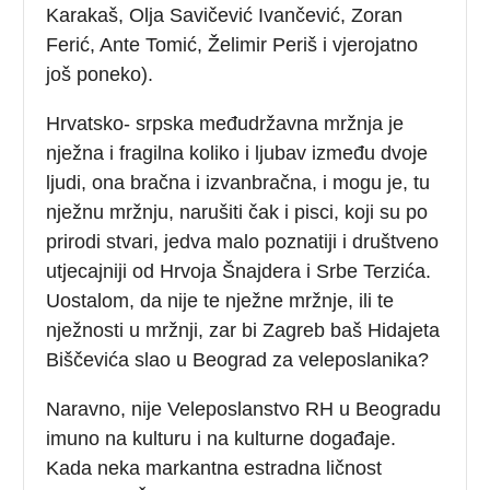
Karakaš, Olja Savičević Ivančević, Zoran
Ferić, Ante Tomić, Želimir Periš i vjerojatno
još poneko).
Hrvatsko- srpska međudržavna mržnja je
nježna i fragilna koliko i ljubav između dvoje
ljudi, ona bračna i izvanbračna, i mogu je, tu
nježnu mržnju, narušiti čak i pisci, koji su po
prirodi stvari, jedva malo poznatiji i društveno
utjecajniji od Hrvoja Šnajdera i Srbe Terzića.
Uostalom, da nije te nježne mržnje, ili te
nježnosti u mržnji, zar bi Zagreb baš Hidajeta
Biščevića slao u Beograd za veleposlanika?
Naravno, nije Veleposlanstvo RH u Beogradu
imuno na kulturu i na kulturne događaje.
Kada neka markantna estradna ličnost