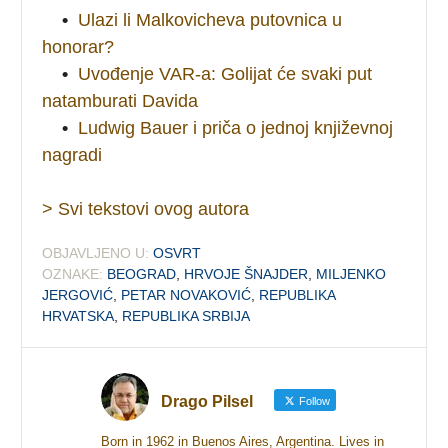
•
Ulazi li Malkovicheva putovnica u
honorar?
•
Uvođenje VAR-a: Golijat će svaki put
natamburati Davida
•
Ludwig Bauer i priča o jednoj književnoj
nagradi
> Svi tekstovi ovog autora
OBJAVLJENO U:
OSVRT
OZNAKE:
BEOGRAD
,
HRVOJE ŠNAJDER
,
MILJENKO
JERGOVIĆ
,
PETAR NOVAKOVIĆ
,
REPUBLIKA
HRVATSKA
,
REPUBLIKA SRBIJA
Drago Pilsel
Follow
Born in 1962 in Buenos Aires, Argentina. Lives in