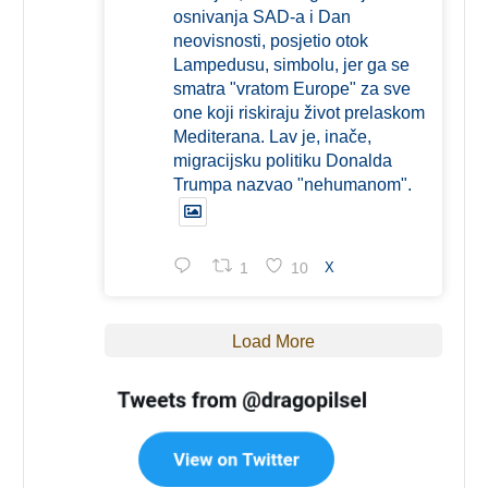
osnivanja SAD-a i Dan
neovisnosti, posjetio otok
Lampedusu, simbolu, jer ga se
smatra "vratom Europe" za sve
one koji riskiraju život prelaskom
Mediterana. Lav je, inače,
migracijsku politiku Donalda
Trumpa nazvao "nehumanom".
1
10
X
Load More