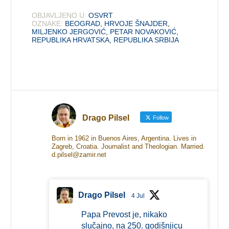
OBJAVLJENO U:
OSVRT
OZNAKE:
BEOGRAD
,
HRVOJE ŠNAJDER
,
MILJENKO JERGOVIĆ
,
PETAR NOVAKOVIĆ
,
REPUBLIKA HRVATSKA
,
REPUBLIKA SRBIJA
Drago Pilsel
Follow
Born in 1962 in Buenos Aires, Argentina. Lives in
Zagreb, Croatia. Journalist and Theologian. Married.
d.pilsel@zamir.net
Drago Pilsel
4 Jul
Papa Prevost je, nikako
slučajno, na 250. godišnjicu