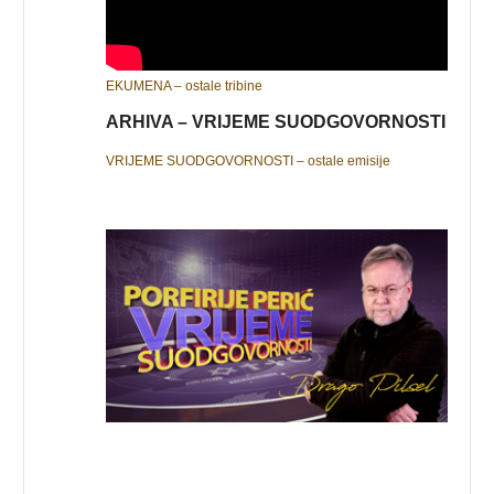
EKUMENA – ostale tribine
ARHIVA – VRIJEME SUODGOVORNOSTI
VRIJEME SUODGOVORNOSTI – ostale emisije