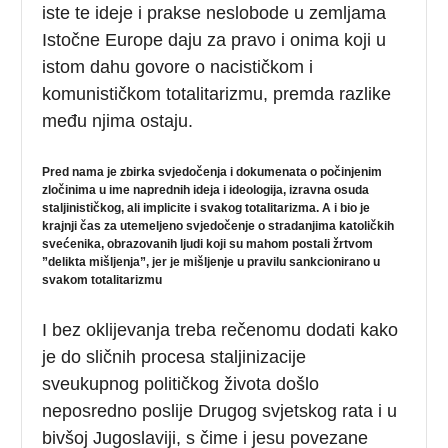
iste te ideje i prakse neslobode u zemljama
Istočne Europe daju za pravo i onima koji u
istom dahu govore o nacističkom i
komunističkom totalitarizmu, premda razlike
među njima ostaju.
Pred nama je zbirka svjedočenja i dokumenata o počinjenim
zločinima u ime naprednih ideja i ideologija, izravna osuda
staljinističkog, ali implicite i svakog totalitarizma. A i bio je
krajnji čas za utemeljeno svjedočenje o stradanjima katoličkih
svećenika, obrazovanih ljudi koji su mahom postali žrtvom
”delikta mišljenja”, jer je mišljenje u pravilu sankcionirano u
svakom totalitarizmu
I bez oklijevanja treba rečenomu dodati kako
je do sličnih procesa staljinizacije
sveukupnog političkog života došlo
neposredno poslije Drugog svjetskog rata i u
bivšoj Jugoslaviji, s čime i jesu povezane