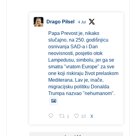
Drago Pilsel
4 Jul
Papa Prevost je, nikako
slučajno, na 250. godišnjicu
osnivanja SAD-a i Dan
neovisnosti, posjetio otok
Lampedusu, simbolu, jer ga se
smatra "vratom Europe" za sve
one koji riskiraju život prelaskom
Mediterana. Lav je, inače,
migracijsku politiku Donalda
Trumpa nazvao "nehumanom".
1
10
X