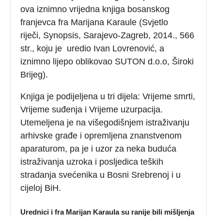
ova iznimno vrijedna knjiga bosanskog
franjevca fra Marijana Karaule (Svjetlo
riječi, Synopsis, Sarajevo-Zagreb, 2014., 566
str., koju je uredio Ivan Lovrenović, a
iznimno lijepo oblikovao SUTON d.o.o, Široki
Brijeg).
Knjiga je podijeljena u tri dijela: Vrijeme smrti,
Vrijeme suđenja i Vrijeme uzurpacija.
Utemeljena je na višegodišnjem istraživanju
arhivske građe i opremljena znanstvenom
aparaturom, pa je i uzor za neka buduća
istraživanja uzroka i posljedica teških
stradanja svećenika u Bosni Srebrenoj i u
cijeloj BiH.
Urednici i fra Marijan Karaula su ranije bili mišljenja