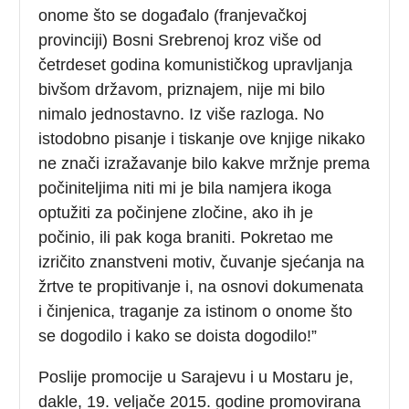
onome što se događalo (franjevačkoj
provinciji) Bosni Srebrenoj kroz više od
četrdeset godina komunističkog upravljanja
bivšom državom, priznajem, nije mi bilo
nimalo jednostavno. Iz više razloga.
No
istodobno pisanje i tiskanje ove knjige nikako
ne znači izražavanje bilo kakve mržnje prema
počiniteljima niti mi je bila namjera ikoga
optužiti za počinjene zločine, ako ih je
počinio, ili pak koga braniti. Pokretao me
izričito znanstveni motiv, čuvanje sjećanja na
žrtve te propitivanje i, na osnovi dokumenata
i činjenica, traganje za istinom o onome što
se dogodilo i kako se doista dogodilo!”
Poslije promocije u Sarajevu i u Mostaru je,
dakle, 19. veljače 2015. godine promovirana