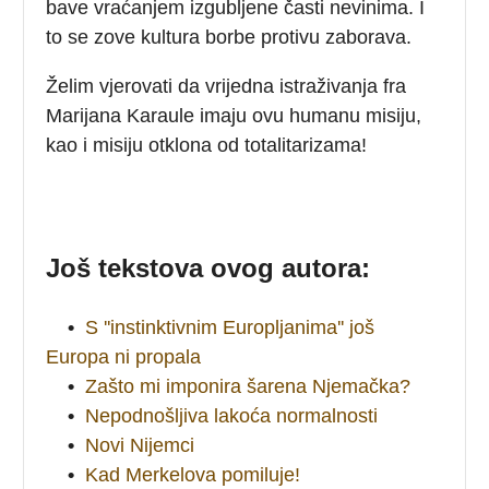
bave vraćanjem izgubljene časti nevinima. I
to se zove kultura borbe protivu zaborava.
Želim vjerovati da vrijedna istraživanja fra
Marijana Karaule imaju ovu humanu misiju,
kao i misiju otklona od totalitarizama!
Još tekstova ovog autora:
•
S ''instinktivnim Europljanima'' još
Europa ni propala
•
Zašto mi imponira šarena Njemačka?
•
Nepodnošljiva lakoća normalnosti
•
Novi Nijemci
•
Kad Merkelova pomiluje!