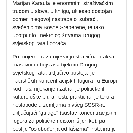
Marijan Karaula je enormnim istraživačkim
trudom u slova, u knjigu, uklesao dostojan
pomen njegovoj nastradaloj subraći,
svećenicima Bosne Sreberene, te tako
upotpunio i nekrolog žrtvama Drugog
svjetskog rata i poraća.
Po mojemu razumijevanju stravična praksa
masovnih ubojstava tijekom Drugog
svjetskog rata, uključivo postojanje
nacističkih koncentracijskih logora i u Europi i
kod nas, nijekanje i zatiranje političke ili
kulturološke pluralnosti, prakticiranje terora i
neslobode u zemljama bivšeg SSSR-a,
uključujući ”gulage” (sustav koncentracijskih
logora za političke neistomišljenike), pa
poslije ”oslobođenja od fašizma” instaliranje