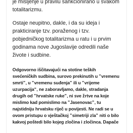
je mišljenje u pravilu sankcionirano u svakom
totalitarizmu.
Ostaje neupitno, dakle, i da su ideja i
prakticiranje tzv. poraženog i tzv.
pobjedničkog totalitarizma u ratu i u prvim
godinama nove Jugoslavije odredili naše
živote i sudbine.
Odgovorno iščitavajući na stotine teških
svećeničkih sudbina, surovo prekinutih u ”vremenu
smrti”, u ”vremenu suđenja” ili u ”vrijeme
uzurpacija“, ne zaboravljamo, dakle, stradanja
drugih od ”hrvatske ruke”, ni sve žrtve na koje
mislimo kad pomislimo na ”Jasenovac”, tu
najstidniju hrvatsku riječ u povijesti. Ne radi se u
ovom pristupu o vještačkoj ”simetriji zla” niti o bilo
kakvoj poštedi bilo kojeg zločina i zločinca. Dapače