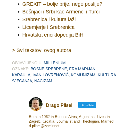
•
GREXIT – bolje prije, nego poslije?
•
Bošnjaci i Srbi kao Armenci i Turci
•
Srebrenica i kultura laži
•
Licemjerje i Srebrenica
•
Hrvatska enciklopedija BiH
> Svi tekstovi ovog autora
OBJAVLJENO U:
MILLENIUM
OZNAKE:
BOSNE SREBRENE
,
FRA MARIJAN
KARAULA
,
IVAN LOVRENOVIĆ
,
KOMUNIZAM
,
KULTURA
SJEĆANJA
,
NACIZAM
Drago Pilsel
Follow
Born in 1962 in Buenos Aires, Argentina. Lives in
Zagreb, Croatia. Journalist and Theologian. Married.
d.pilsel@zamir.net