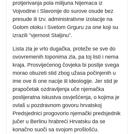
protjerivanja pola milijuna Nijemaca iz
Vojvodine i Slavonije do surove osude bez
presude ili tzv. administrativne izolacije na
Golom otoku i Svetom Grguru za one koji su
izrazili ”vjernost Staljinu”.
Lista zla je vrlo dugačka, proteže se sve do
ovovremenih toponima zla, pa toj listi i nema
kraja. Prosvijećenog čovjeka bi poslije svega
morao obuzeti stid zbog užasa počinjenih u
ime ove ili one nacije ili ideologije. Jer stid je
prapočetak ozdravljenja uče njemačka
poslijeratna iskustva osvješćenja, o kojima je
ovlaš u pozdravnom govoru hrvatskoj
Predsjednici progovorio njemački predsjednik
jučer u Berlinu hrabreći Hrvatsku da se
konačno suoči sa svojom prošlošću.