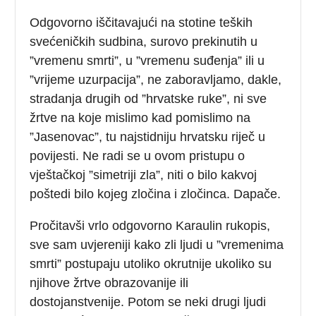
Odgovorno iščitavajući na stotine teških
svećeničkih sudbina, surovo prekinutih u
”vremenu smrti”, u ”vremenu suđenja” ili u
”vrijeme uzurpacija”, ne zaboravljamo, dakle,
stradanja drugih od ”hrvatske ruke”, ni sve
žrtve na koje mislimo kad pomislimo na
”Jasenovac”, tu najstidniju hrvatsku riječ u
povijesti. Ne radi se u ovom pristupu o
vještačkoj ”simetriji zla”, niti o bilo kakvoj
poštedi bilo kojeg zločina i zločinca. Dapače.
Pročitavši vrlo odgovorno Karaulin rukopis,
sve sam uvjereniji kako zli ljudi u ”vremenima
smrti” postupaju utoliko okrutnije ukoliko su
njihove žrtve obrazovanije ili
dostojanstvenije. Potom se neki drugi ljudi