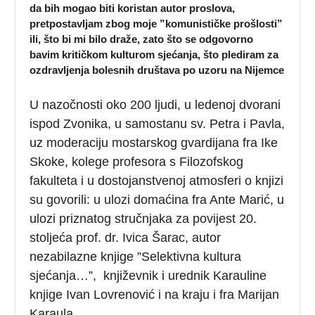
da bih mogao biti koristan autor proslova,
pretpostavljam zbog moje ”komunističke prošlosti”
ili, što bi mi bilo draže, zato što se odgovorno
bavim kritičkom kulturom sjećanja, što plediram za
ozdravljenja bolesnih društava po uzoru na Nijemce
U nazočnosti oko 200 ljudi, u ledenoj dvorani
ispod Zvonika, u samostanu sv. Petra i Pavla,
uz moderaciju mostarskog gvardijana fra Ike
Skoke, kolege profesora s Filozofskog
fakulteta i u dostojanstvenoj atmosferi o knjizi
su govorili: u ulozi domaćina fra Ante Marić, u
ulozi priznatog stručnjaka za povijest 20.
stoljeća prof. dr. Ivica Šarac, autor
nezabilazne knjige ”Selektivna kultura
sjećanja…”, književnik i urednik Karauline
knjige Ivan Lovrenović i na kraju i fra Marijan
Karaula.