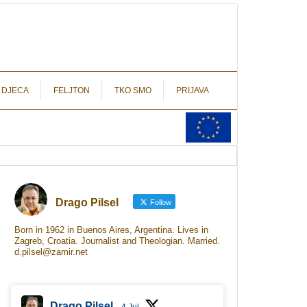
autograf.hr
novinarstvo s potpisom
 DJECA
FELJTON
TKO SMO
PRIJAVA
Drago Pilsel
Follow
Born in 1962 in Buenos Aires, Argentina. Lives in
Zagreb, Croatia. Journalist and Theologian. Married.
d.pilsel@zamir.net
Drago Pilsel