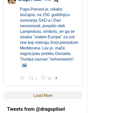
4 Jul
Papa Prevost je, nikako
slučajno, na 250. godišnjicu
osnivanja SAD-a i Dan
neovisnosti, posjetio otok
Lampedusu, simbolu, jer ga se
smatra "vratom Europe" za sve
one koji riskiraju život prelaskom
Mediterana. Lav je, inače,
migracijsku politiku Donalda
Trumpa nazvao "nehumanom".
1
10
X
Load More