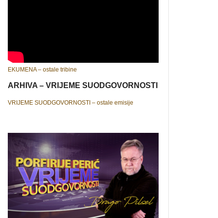
EKUMENA – ostale tribine
ARHIVA – VRIJEME SUODGOVORNOSTI
VRIJEME SUODGOVORNOSTI – ostale emisije