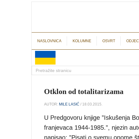
NASLOVNICA
KOLUMNE
OSVRT
ODJEC
Otklon od totalitarizama
AUTOR:
MILE LASIĆ
/ 18.03.2015.
U Predgovoru knjige ”Iskušenja B
franjevaca 1944-1985.”, njezin aut
napisao: ”Pisati o svemu onome što