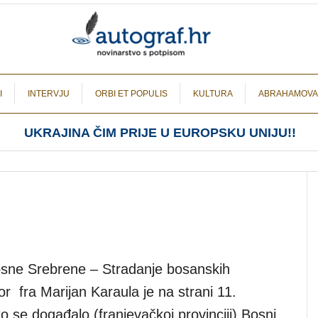
I
INTERVJU
ORBI ET POPULIS
KULTURA
ABRAHAMOVA
UKRAJINA ČIM PRIJE U EUROPSKU UNIJU!!
osne Srebrene – Stradanje bosanskih
or fra Marijan Karaula je na strani 11.
 se događalo (franjevačkoj provinciji) Bosni