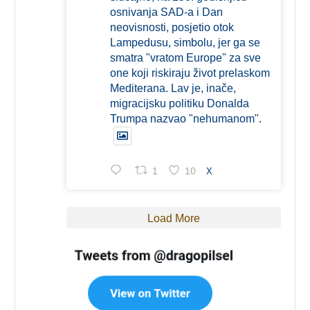
osnivanja SAD-a i Dan
neovisnosti, posjetio otok
Lampedusu, simbolu, jer ga se
smatra "vratom Europe" za sve
one koji riskiraju život prelaskom
Mediterana. Lav je, inače,
migracijsku politiku Donalda
Trumpa nazvao "nehumanom".
1
10
X
Load More