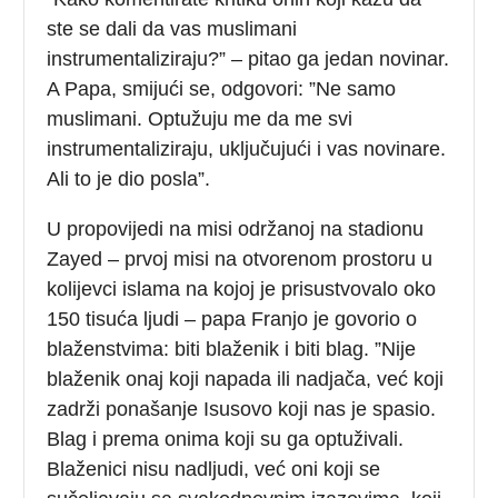
ste se dali da vas muslimani
instrumentaliziraju?” – pitao ga jedan novinar.
A Papa, smijući se, odgovori: ”Ne samo
muslimani. Optužuju me da me svi
instrumentaliziraju, uključujući i vas novinare.
Ali to je dio posla”.
U propovijedi na misi održanoj na stadionu
Zayed – prvoj misi na otvorenom prostoru u
kolijevci islama na kojoj je prisustvovalo oko
150 tisuća ljudi – papa Franjo je govorio o
blaženstvima: biti blaženik i biti blag. ”Nije
blaženik onaj koji napada ili nadjača, već koji
zadrži ponašanje Isusovo koji nas je spasio.
Blag i prema onima koji su ga optuživali.
Blaženici nisu nadljudi, već oni koji se