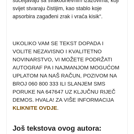
sučeljavaju sa svakodnevnim izazovima, koji
svijet stvaraju čistijim, kao stablo koje
apsorbira zagađeni zrak i vraća kisik”.
UKOLIKO VAM SE TEKST DOPADA I
VOLITE NEZAVISNO I KVALITETNO
NOVINARSTVO, VI MOŽETE PODRŽATI
AUTOGRAF PA I NAJMANJOM MOGUĆOM
UPLATOM NA NAŠ RAČUN, POZIVOM NA
BROJ 060 800 333 ILI SLANJEM SMS
PORUKE NA 647647 UZ KLJUČNU RIJEČ
DEMOS. HVALA! ZA VIŠE INFORMACIJA
KLIKNITE OVDJE
.
Još tekstova ovog autora: