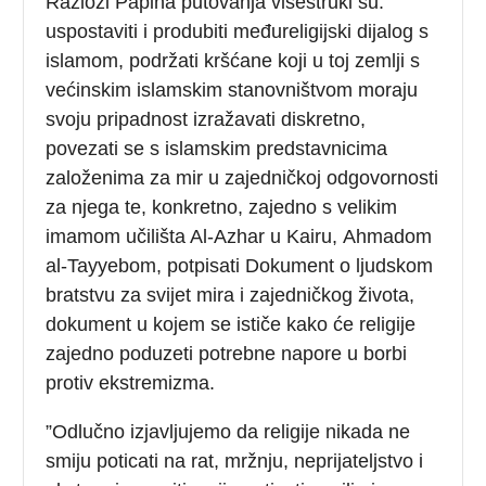
Razlozi Papina putovanja višestruki su:
uspostaviti i produbiti međureligijski dijalog s
islamom, podržati kršćane koji u toj zemlji s
većinskim islamskim stanovništvom moraju
svoju pripadnost izražavati diskretno,
povezati se s islamskim predstavnicima
založenima za mir u zajedničkoj odgovornosti
za njega te, konkretno, zajedno s velikim
imamom učilišta Al-Azhar u Kairu, Ahmadom
al-Tayyebom, potpisati Dokument o ljudskom
bratstvu za svijet mira i zajedničkog života,
dokument u kojem se ističe kako će religije
zajedno poduzeti potrebne napore u borbi
protiv ekstremizma.
”Odlučno izjavljujemo da religije nikada ne
smiju poticati na rat, mržnju, neprijateljstvo i