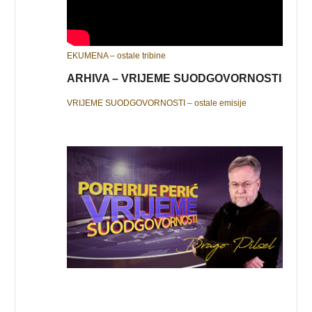
EKUMENA – ostale tribine
ARHIVA – VRIJEME SUODGOVORNOSTI
VRIJEME SUODGOVORNOSTI – ostale emisije