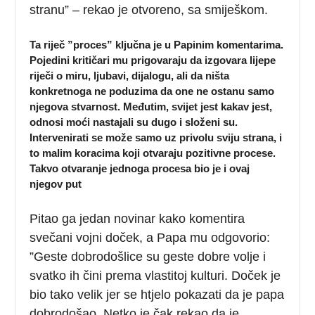
stranu” – rekao je otvoreno, sa smiješkom.
Ta riječ ”proces” ključna je u Papinim komentarima.
Pojedini kritičari mu prigovaraju da izgovara lijepe
riječi o miru, ljubavi, dijalogu, ali da ništa
konkretnoga ne poduzima da one ne ostanu samo
njegova stvarnost. Međutim, svijet jest kakav jest,
odnosi moći nastajali su dugo i složeni su.
Intervenirati se može samo uz privolu sviju strana, i
to malim koracima koji otvaraju pozitivne procese.
Takvo otvaranje jednoga procesa bio je i ovaj
njegov put
Pitao ga jedan novinar kako komentira
svečani vojni doček, a Papa mu odgovorio:
”Geste dobrodošlice su geste dobre volje i
svatko ih čini prema vlastitoj kulturi. Doček je
bio tako velik jer se htjelo pokazati da je papa
dobrodošao, Netko je čak rekao da je