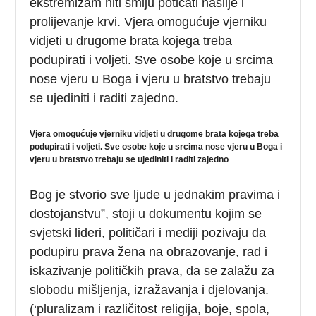
ekstremizam niti smiju poticati nasilje i
prolijevanje krvi. Vjera omogućuje vjerniku
vidjeti u drugome brata kojega treba
podupirati i voljeti. Sve osobe koje u srcima
nose vjeru u Boga i vjeru u bratstvo trebaju
se ujediniti i raditi zajedno.
Vjera omogućuje vjerniku vidjeti u drugome brata kojega treba
podupirati i voljeti. Sve osobe koje u srcima nose vjeru u Boga i
vjeru u bratstvo trebaju se ujediniti i raditi zajedno
Bog je stvorio sve ljude u jednakim pravima i
dostojanstvu”, stoji u dokumentu kojim se
svjetski lideri, političari i mediji pozivaju da
podupiru prava žena na obrazovanje, rad i
iskazivanje političkih prava, da se zalažu za
slobodu mišljenja, izražavanja i djelovanja.
(‘pluralizam i različitost religija, boje, spola,