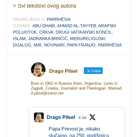
> Svi tekstovi ovog autora
OBJAVLJENO U:
PARRHĒSIA
OZNAKE:
ABU DHABI
,
AHMAD AL-TAYYEB
,
ARAPSKI
POLUOTOK
,
CRKVA
,
DRUGI VATIKANSKI KONCIL
,
ISLAM
,
JADRANKA BRNČIĆ
,
MEĐURELIGIJSKI
DIJALOG
,
MIR
,
NOVINARI
,
PAPA FRANJO
,
PARRHĒSIA
Drago Pilsel
Follow
Born in 1962 in Buenos Aires, Argentina. Lives in
Zagreb, Croatia. Journalist and Theologian. Married.
d.pilsel@zamir.net
Drago Pilsel
4 Jul
Papa Prevost je, nikako
slučajno, na 250. godišnjicu