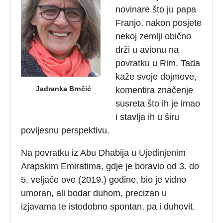
novinare što ju papa
Franjo, nakon posjete
nekoj zemlji obično
drži u avionu na
povratku u Rim. Tada
kaže svoje dojmove,
Jadranka Brnčić
komentira značenje
susreta što ih je imao
i stavlja ih u širu
povijesnu perspektivu.
Na povratku iz Abu Dhabija u Ujedinjenim
Arapskim Emiratima, gdje je boravio od 3. do
5. veljače ove (2019.) godine, bio je vidno
umoran, ali bodar duhom, precizan u
izjavama te istodobno spontan, pa i duhovit.