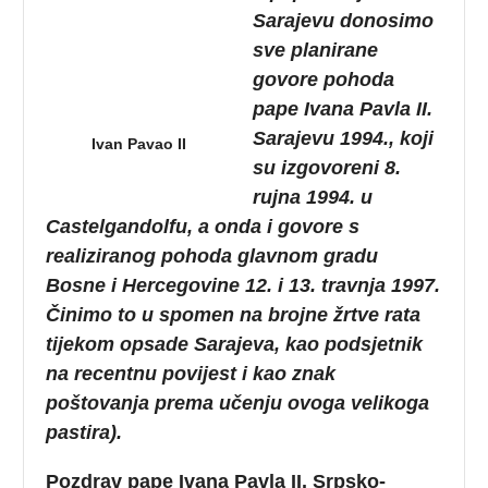
Sarajevu donosimo
sve planirane
govore pohoda
pape Ivana Pavla II.
Sarajevu 1994., koji
Ivan Pavao II
su izgovoreni 8.
rujna 1994. u
Castelgandolfu, a onda i govore s
realiziranog pohoda glavnom gradu
Bosne i Hercegovine 12. i 13. travnja 1997.
Činimo to u spomen na brojne žrtve rata
tijekom opsade Sarajeva, kao podsjetnik
na recentnu povijest i kao znak
poštovanja prema učenju ovoga velikoga
pastira).
Pozdrav pape Ivana Pavla II. Srpsko-