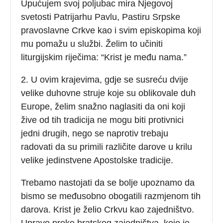
Upućujem svoj poljubac mira Njegovoj
svetosti Patrijarhu Pavlu, Pastiru Srpske
pravoslavne Crkve kao i svim episkopima koji
mu pomažu u službi. Želim to učiniti
liturgijskim riječima: “Krist je među nama.”
2. U ovim krajevima, gdje se susreću dvije
velike duhovne struje koje su oblikovale duh
Europe, želim snažno naglasiti da oni koji
žive od tih tradicija ne mogu biti protivnici
jedni drugih, nego se naprotiv trebaju
radovati da su primili različite darove u krilu
velike jedinstvene Apostolske tradicije.
Trebamo nastojati da se bolje upoznamo da
bismo se međusobno obogatili razmjenom tih
darova. Krist je želio Crkvu kao zajedništvo.
Upravo preko bratskog zajedništva, koje je