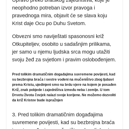
neophodno potreban izvor pravoga i
pravednoga mira, objavit će se slava koju
Krist daje Ocu po Duhu Svetom.
Obvezni smo naviještati spasonosni križ
Otkupiteljev, osobito u sadašnjim prilikama,
jer samo u njemu ljudska srca mogu utažiti
svoju žeđ za svjetlom i pravim oslobođenjem.
Pred tolikim dramatičnim događajima suvremene povijesti, kad
su bezbrojna braća i sestre vođeni na mučeništvo zbog ljubavi
prema Kristu, ujedinjeni smo na brdu vjere na kojem je posađen
Križ, znak pobjede i zajedništva između neba i zemlje. U tom
Drvetu života čovjek nalazi svoje korijene. Ne možemo dozvoliti
da križ Kristov bude ispražnjen
3. Pred tolikim dramatičnim događajima
suvremene povijesti, kad su bezbrojna braća