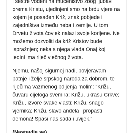
i sestre vođeni na mučeništvo zbog ljubavi
prema Kristu, ujedinjeni smo na brdu vjere na
kojem je posađen Križ, znak pobjede i
zajedništva između neba i zemlje. U tom
Drvetu života čovjek nalazi svoje korijene. Ne
možemo dozvoliti da križ Kristov bude
ispražnjen; neka s njega vlada Onaj koji
jedini ima riječ vječnog života.
Njemu, našoj sigurnoj nadi, povjeravam
patnje i želje srpskog naroda za dobrom, te
riječima vazmenog bdijenja molim: “Križu,
čuvaru cijeloga svemira; Križu, ukrasu Crkve;
Križu, izvore svake vlasti; Križu, snago
vjernika; Križu, slavo anđela i propasti
demona! Spasi nas sada i uvijek.”
(Nastavlja se).