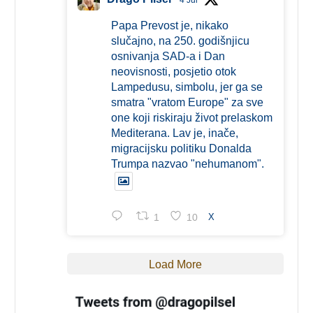
Papa Prevost je, nikako
slučajno, na 250. godišnjicu
osnivanja SAD-a i Dan
neovisnosti, posjetio otok
Lampedusu, simbolu, jer ga se
smatra "vratom Europe" za sve
one koji riskiraju život prelaskom
Mediterana. Lav je, inače,
migracijsku politiku Donalda
Trumpa nazvao "nehumanom".
1
10
X
Load More