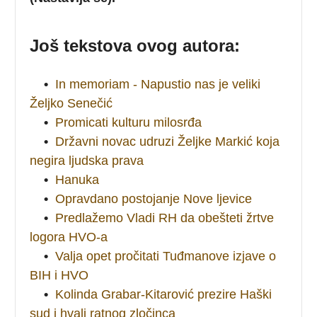
Još tekstova ovog autora:
•
In memoriam - Napustio nas je veliki
Željko Senečić
•
Promicati kulturu milosrđa
•
Državni novac udruzi Željke Markić koja
negira ljudska prava
•
Hanuka
•
Opravdano postojanje Nove ljevice
•
Predlažemo Vladi RH da obešteti žrtve
logora HVO-a
•
Valja opet pročitati Tuđmanove izjave o
BIH i HVO
•
Kolinda Grabar-Kitarović prezire Haški
sud i hvali ratnog zločinca