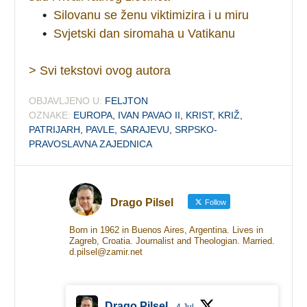
•
Silovanu se ženu viktimizira i u miru
•
Svjetski dan siromaha u Vatikanu
> Svi tekstovi ovog autora
OBJAVLJENO U:
FELJTON
OZNAKE:
EUROPA
,
IVAN PAVAO II
,
KRIST
,
KRIŽ
,
PATRIJARH
,
PAVLE
,
SARAJEVU
,
SRPSKO-
PRAVOSLAVNA ZAJEDNICA
Drago Pilsel
Follow
Born in 1962 in Buenos Aires, Argentina. Lives in
Zagreb, Croatia. Journalist and Theologian. Married.
d.pilsel@zamir.net
Drago Pilsel
4 Jul