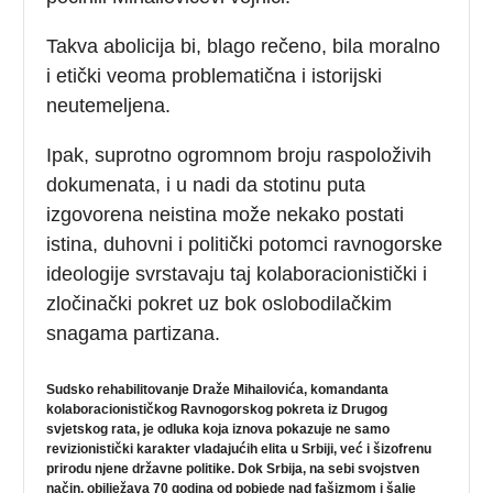
Takva abolicija bi, blago rečeno, bila moralno
i etički veoma problematična i istorijski
neutemeljena.
Ipak, suprotno ogromnom broju raspoloživih
dokumenata, i u nadi da stotinu puta
izgovorena neistina može nekako postati
istina, duhovni i politički potomci ravnogorske
ideologije svrstavaju taj kolaboracionistički i
zločinački pokret uz bok oslobodilačkim
snagama partizana.
Sudsko rehabilitovanje Draže Mihailovića, komandanta
kolaboracionističkog Ravnogorskog pokreta iz Drugog
svjetskog rata, je odluka koja iznova pokazuje ne samo
revizionistički karakter vladajućih elita u Srbiji, već i šizofrenu
prirodu njene državne politike. Dok Srbija, na sebi svojstven
način, obilježava 70 godina od pobjede nad fašizmom i šalje