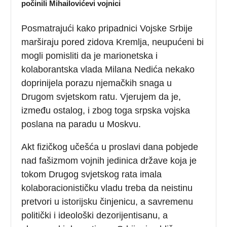
počinili Mihailovićevi vojnici
Posmatrajući kako pripadnici Vojske Srbije
marširaju pored zidova Kremlja, neupućeni bi
mogli pomisliti da je marionetska i
kolaborantska vlada Milana Nedića nekako
doprinijela porazu njemačkih snaga u
Drugom svjetskom ratu. Vjerujem da je,
između ostalog, i zbog toga srpska vojska
poslana na paradu u Moskvu.
Akt fizičkog učešća u proslavi dana pobjede
nad fašizmom vojnih jedinica države koja je
tokom Drugog svjetskog rata imala
kolaboracionističku vladu treba da neistinu
pretvori u istorijsku činjenicu, a savremenu
politički i ideološki dezorijentisanu, a