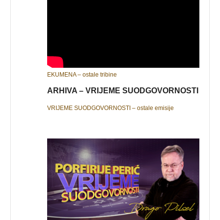
EKUMENA – ostale tribine
ARHIVA – VRIJEME SUODGOVORNOSTI
VRIJEME SUODGOVORNOSTI – ostale emisije