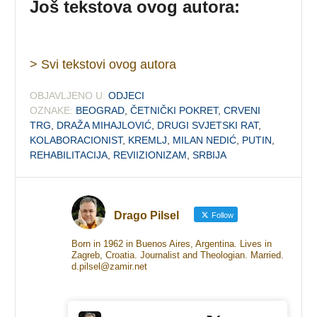
Još tekstova ovog autora:
> Svi tekstovi ovog autora
OBJAVLJENO U:
ODJECI
OZNAKE:
BEOGRAD
,
ČETNIČKI POKRET
,
CRVENI
TRG
,
DRAŽA MIHAJLOVIĆ
,
DRUGI SVJETSKI RAT
,
KOLABORACIONIST
,
KREMLJ
,
MILAN NEDIĆ
,
PUTIN
,
REHABILITACIJA
,
REVIIZIONIZAM
,
SRBIJA
Drago Pilsel
Follow
Born in 1962 in Buenos Aires, Argentina. Lives in
Zagreb, Croatia. Journalist and Theologian. Married.
d.pilsel@zamir.net