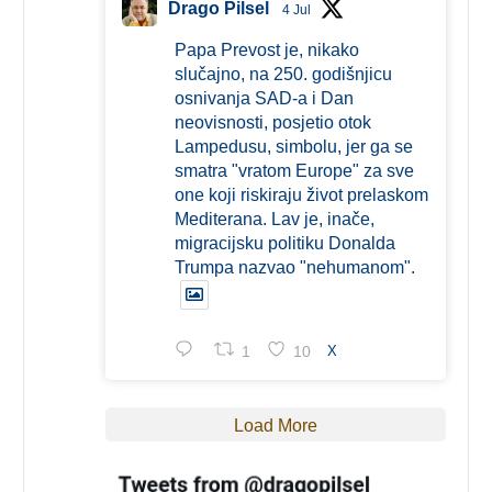
Drago Pilsel
4 Jul
Papa Prevost je, nikako
slučajno, na 250. godišnjicu
osnivanja SAD-a i Dan
neovisnosti, posjetio otok
Lampedusu, simbolu, jer ga se
smatra "vratom Europe" za sve
one koji riskiraju život prelaskom
Mediterana. Lav je, inače,
migracijsku politiku Donalda
Trumpa nazvao "nehumanom".
1
10
X
Load More