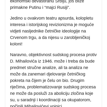
ekonomski devastiranu Srbiju, jos bliže
primakne Putinu i “majci Rusiji”.
Jedino u ovakvom teatru apsurda, kolopletu
interesa i istorijskog revizionizma je moguće
vidjeti nasljednike četničke ideologije na
Crvenom trgu, a da nijesu u zarobljeničkoj
koloni!
Naravno, objektivnost sudskog procesa protiv
D. Mihailovića iz 1946. može i treba da bude
predmet stručne analize, ali ta analiza ne
može da zanemari djelovanje četničkog
pokreta na čijem je čelu on bio. Drugim
riječima, problematizovanje sudskog procesa
ne može da posluži za aboliciju zločina koje
su, u saradnji i koordinaciji sa okupatorom,
počinili Mihailovićevi vojnici.