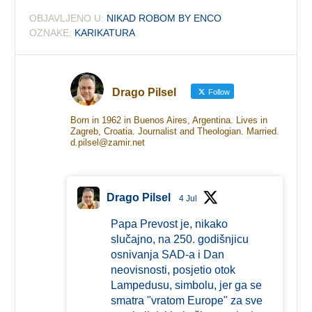
OBJAVLJENO U:
NIKAD ROBOM BY ENCO
OZNAKE:
KARIKATURA
Drago Pilsel
Follow
Born in 1962 in Buenos Aires, Argentina. Lives in
Zagreb, Croatia. Journalist and Theologian. Married.
d.pilsel@zamir.net
Drago Pilsel
4 Jul
Papa Prevost je, nikako
slučajno, na 250. godišnjicu
osnivanja SAD-a i Dan
neovisnosti, posjetio otok
Lampedusu, simbolu, jer ga se
smatra "vratom Europe" za sve