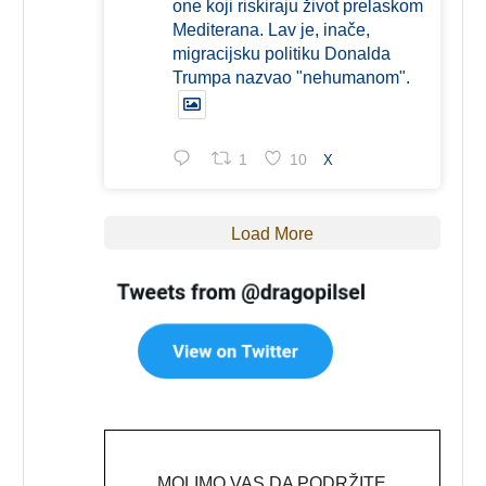
one koji riskiraju život prelaskom
Mediterana. Lav je, inače,
migracijsku politiku Donalda
Trumpa nazvao "nehumanom".
1
10
X
Load More
MOLIMO VAS DA PODRŽITE