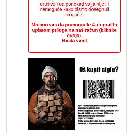
društvo i da ponekad valja htjeti i
nemoguće kako bismo dosegnuli
moguće.
Molimo vas da pomognete Autograf.hr
uplatom priloga na naš račun (kliknite
ovdje).
Hvala vam!