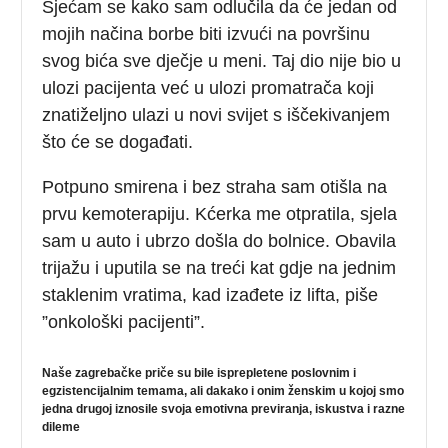
Sjećam se kako sam odlučila da će jedan od
mojih načina borbe biti izvući na površinu
svog bića sve dječje u meni. Taj dio nije bio u
ulozi pacijenta već u ulozi promatrača koji
znatiželjno ulazi u novi svijet s iščekivanjem
što će se događati.
Potpuno smirena i bez straha sam otišla na
prvu kemoterapiju. Kćerka me otpratila, sjela
sam u auto i ubrzo došla do bolnice. Obavila
trijažu i uputila se na treći kat gdje na jednim
staklenim vratima, kad izađete iz lifta, piše
”onkološki pacijenti”.
Naše zagrebačke priče su bile isprepletene poslovnim i
egzistencijalnim temama, ali dakako i onim ženskim u kojoj smo
jedna drugoj iznosile svoja emotivna previranja, iskustva i razne
dileme