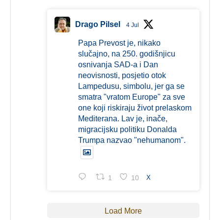
Drago Pilsel
4 Jul
Papa Prevost je, nikako
slučajno, na 250. godišnjicu
osnivanja SAD-a i Dan
neovisnosti, posjetio otok
Lampedusu, simbolu, jer ga se
smatra "vratom Europe" za sve
one koji riskiraju život prelaskom
Mediterana. Lav je, inače,
migracijsku politiku Donalda
Trumpa nazvao "nehumanom".
1
10
X
Load More