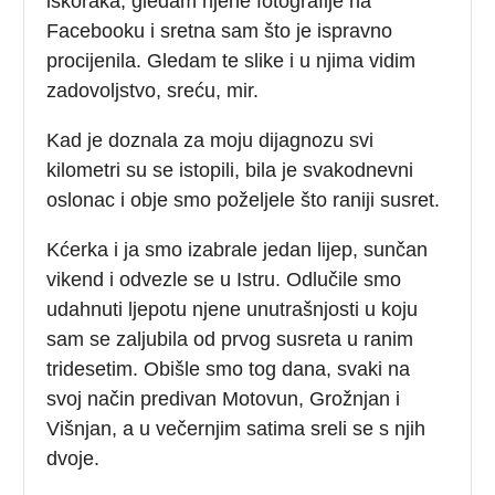
iskoraka, gledam njene fotografije na
Facebooku i sretna sam što je ispravno
procijenila. Gledam te slike i u njima vidim
zadovoljstvo, sreću, mir.
Kad je doznala za moju dijagnozu svi
kilometri su se istopili, bila je svakodnevni
oslonac i obje smo poželjele što raniji susret.
Kćerka i ja smo izabrale jedan lijep, sunčan
vikend i odvezle se u Istru. Odlučile smo
udahnuti ljepotu njene unutrašnjosti u koju
sam se zaljubila od prvog susreta u ranim
tridesetim. Obišle smo tog dana, svaki na
svoj način predivan Motovun, Grožnjan i
Višnjan, a u večernjim satima sreli se s njih
dvoje.