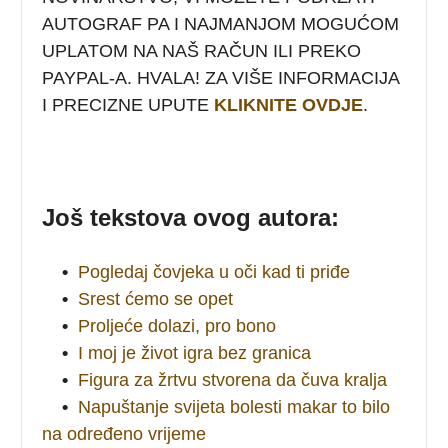
AUTOGRAF PA I NAJMANJOM MOGUĆOM
UPLATOM NA NAŠ RAČUN ILI PREKO
PAYPAL-A. HVALA! ZA VIŠE INFORMACIJA
I PRECIZNE UPUTE
KLIKNITE OVDJE
.
Još tekstova ovog autora:
•
Pogledaj čovjeka u oči kad ti priđe
•
Srest ćemo se opet
•
Proljeće dolazi, pro bono
•
I moj je život igra bez granica
•
Figura za žrtvu stvorena da čuva kralja
•
Napuštanje svijeta bolesti makar to bilo
na određeno vrijeme