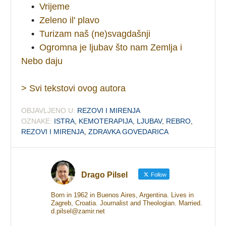
•
Vrijeme
•
Zeleno il' plavo
•
Turizam naš (ne)svagdašnji
•
Ogromna je ljubav što nam Zemlja i
Nebo daju
> Svi tekstovi ovog autora
OBJAVLJENO U:
REZOVI I MIRENJA
OZNAKE:
ISTRA
,
KEMOTERAPIJA
,
LJUBAV
,
REBRO
,
REZOVI I MIRENJA
,
ZDRAVKA GOVEDARICA
Drago Pilsel
Follow
Born in 1962 in Buenos Aires, Argentina. Lives in
Zagreb, Croatia. Journalist and Theologian. Married.
d.pilsel@zamir.net