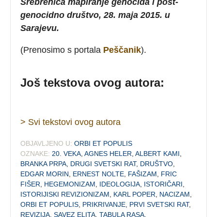
Srebrenica mapiranje genocida i post-
genocidno društvo, 28. maja 2015. u
Sarajevu.
(Prenosimo s portala
Peščanik
).
Još tekstova ovog autora:
> Svi tekstovi ovog autora
OBJAVLJENO U:
ORBI ET POPULIS
OZNAKE:
20. VEKA
,
AGNES HELER
,
ALBERT KAMI
,
BRANKA PRPA
,
DRUGI SVETSKI RAT
,
DRUŠTVO
,
EDGAR MORIN
,
ERNEST NOLTE
,
FAŠIZAM
,
FRIC
FIŠER
,
HEGEMONIZAM
,
IDEOLOGIJA
,
ISTORIČARI
,
ISTORIJISKI REVIZIONIZAM
,
KARL POPER
,
NACIZAM
,
ORBI ET POPULIS
,
PRIKRIVANJE
,
PRVI SVETSKI RAT
,
REVIZIJA
,
SAVEZ ELITA
,
TABULA RASA
,