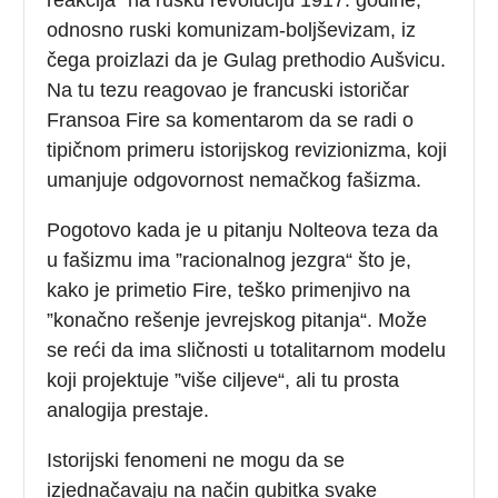
odnosno ruski komunizam-boljševizam, iz
čega proizlazi da je Gulag prethodio Aušvicu.
Na tu tezu reagovao je francuski istoričar
Fransoa Fire sa komentarom da se radi o
tipičnom primeru istorijskog revizionizma, koji
umanjuje odgovornost nemačkog fašizma.
Pogotovo kada je u pitanju Nolteova teza da
u fašizmu ima ”racionalnog jezgra“ što je,
kako je primetio Fire, teško primenjivo na
”konačno rešenje jevrejskog pitanja“. Može
se reći da ima sličnosti u totalitarnom modelu
koji projektuje ”više ciljeve“, ali tu prosta
analogija prestaje.
Istorijski fenomeni ne mogu da se
izjednačavaju na način gubitka svake