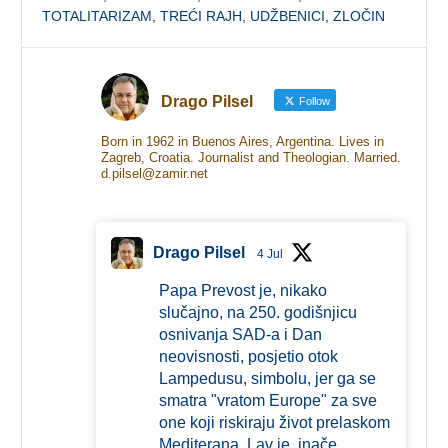
TOTALITARIZAM
,
TREĆI RAJH
,
UDŽBENICI
,
ZLOČIN
Drago Pilsel
Follow
Born in 1962 in Buenos Aires, Argentina. Lives in
Zagreb, Croatia. Journalist and Theologian. Married.
d.pilsel@zamir.net
Drago Pilsel
4 Jul
Papa Prevost je, nikako
slučajno, na 250. godišnjicu
osnivanja SAD-a i Dan
neovisnosti, posjetio otok
Lampedusu, simbolu, jer ga se
smatra "vratom Europe" za sve
one koji riskiraju život prelaskom
Mediterana. Lav je, inače,