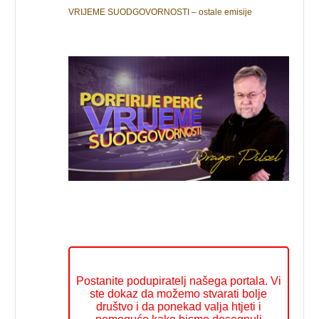
VRIJEME SUODGOVORNOSTI – ostale emisije
Postanite podupiratelj našega portala. Vi
ste dokaz da možemo stvarati bolje
društvo i da ponekad valja htjeti i