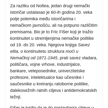
Za razliku od Noltea, jedan drugi nemački
istoričar ustalasao je 60-ih godina 20. veka
polje polemika među istoričarima i
nemačkom javnošću, ali na potpuno različitim
premisama. Bio je to Fric Fišer koji je tražio
kontinuitet u stremljenjima nemačke politike
od 19. do 20. veka. Njegova knjiga
Savez
elita, o kontinuitetu struktura moći u
Nemačkoj od 1871-1945
, prati savez vladara,
političara, vojne vrhove, industrijalce,
bankare, veleposednike, univerzitetske
profesore, intelektualce kao učesnike i
saučesnike u kreiranju ratoborne politike,
dalekosežnih ratnih ciljeva i antidemokratskih
težnji.
Fišer je tvrdio da je do postavljanja ciljeva u