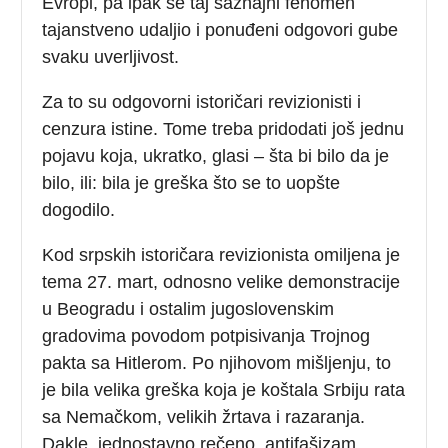
Evropi, pa ipak se taj saznajni fenomen
tajanstveno udaljio i ponuđeni odgovori gube
svaku uverljivost.
Za to su odgovorni istoričari revizionisti i
cenzura istine. Tome treba pridodati još jednu
pojavu koja, ukratko, glasi – šta bi bilo da je
bilo, ili: bila je greška što se to uopšte
dogodilo.
Kod srpskih istoričara revizionista omiljena je
tema 27. mart, odnosno velike demonstracije
u Beogradu i ostalim jugoslovenskim
gradovima povodom potpisivanja Trojnog
pakta sa Hitlerom. Po njihovom mišljenju, to
je bila velika greška koja je koštala Srbiju rata
sa Nemačkom, velikih žrtava i razaranja.
Dakle, jednostavno rečeno, antifašizam