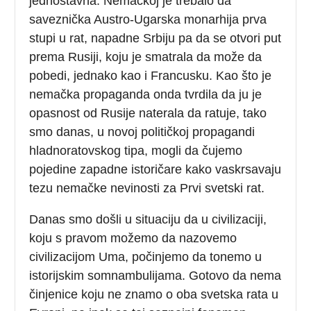
jednostavna: Nemačkoj je trebalo da
saveznička Austro-Ugarska monarhija prva
stupi u rat, napadne Srbiju pa da se otvori put
prema Rusiji, koju je smatrala da može da
pobedi, jednako kao i Francusku. Kao što je
nemačka propaganda onda tvrdila da ju je
opasnost od Rusije naterala da ratuje, tako
smo danas, u novoj političkoj propagandi
hladnoratovskog tipa, mogli da čujemo
pojedine zapadne istoričare kako vaskrsavaju
tezu nemačke nevinosti za Prvi svetski rat.
Danas smo došli u situaciju da u civilizaciji,
koju s pravom možemo da nazovemo
civilizacijom Uma, počinjemo da tonemo u
istorijskim somnambulijama. Gotovo da nema
činjenice koju ne znamo o oba svetska rata u