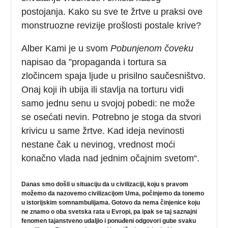
postojanja. Kako su sve te žrtve u praksi ove
monstruozne revizije prošlosti postale krive?
Alber Kami je u svom
Pobunjenom čoveku
napisao da ”propaganda i tortura sa
zločincem spaja ljude u prisilno saučesništvo.
Onaj koji ih ubija ili stavlja na torturu vidi
samo jednu senu u svojoj pobedi: ne može
se osećati nevin. Potrebno je stoga da stvori
krivicu u same žrtve. Kad ideja nevinosti
nestane čak u nevinog, vrednost moći
konačno vlada nad jednim očajnim svetom“.
Danas smo došli u situaciju da u civilizaciji, koju s pravom
možemo da nazovemo civilizacijom Uma, počinjemo da tonemo
u istorijskim somnambulijama. Gotovo da nema činjenice koju
ne znamo o oba svetska rata u Evropi, pa ipak se taj saznajni
fenomen tajanstveno udaljio i ponuđeni odgovori gube svaku