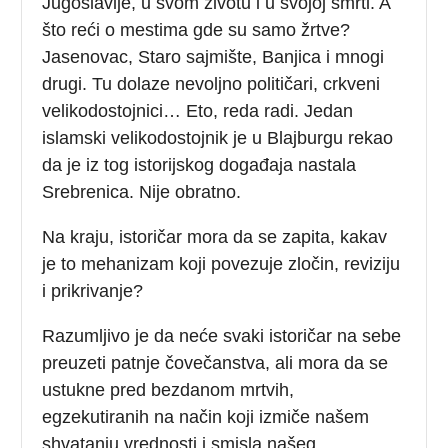
Jugoslavije, u svom životu i u svojoj smrti. A
što reći o mestima gde su samo žrtve?
Jasenovac, Staro sajmište, Banjica i mnogi
drugi. Tu dolaze nevoljno političari, crkveni
velikodostojnici… Eto, reda radi. Jedan
islamski velikodostojnik je u Blajburgu rekao
da je iz tog istorijskog događaja nastala
Srebrenica. Nije obratno.
Na kraju, istoričar mora da se zapita, kakav
je to mehanizam koji povezuje zločin, reviziju
i prikrivanje?
Razumljivo je da neće svaki istoričar na sebe
preuzeti patnje čovečanstva, ali mora da se
ustukne pred bezdanom mrtvih,
egzekutiranih na način koji izmiče našem
shvatanju vrednosti i smisla našeg