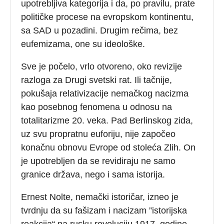
upotrebljiva kategorija i da, po pravilu, prate
političke procese na evropskom kontinentu,
sa SAD u pozadini. Drugim rečima, bez
eufemizama, one su ideološke.
Sve je počelo, vrlo otvoreno, oko revizije
razloga za Drugi svetski rat. Ili tačnije,
pokušaja relativizacije nemačkog nacizma
kao posebnog fenomena u odnosu na
totalitarizme 20. veka. Pad Berlinskog zida,
uz svu propratnu euforiju, nije započeo
konačnu obnovu Evrope od stoleća Zlih. On
je upotrebljen da se revidiraju ne samo
granice država, nego i sama istorija.
Ernest Nolte, nemački istoričar, izneo je
tvrdnju da su fašizam i nacizam ”istorijska
reakcija“ na rusku revoluciju 1917. godine,