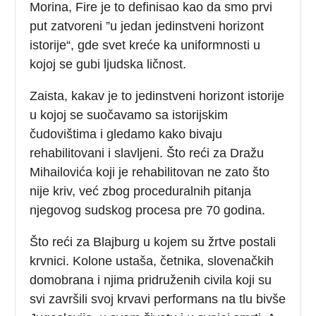
Morina, Fire je to definisao kao da smo prvi
put zatvoreni ”u jedan jedinstveni horizont
istorije“, gde svet kreće ka uniformnosti u
kojoj se gubi ljudska ličnost.
Zaista, kakav je to jedinstveni horizont istorije
u kojoj se suočavamo sa istorijskim
čudovištima i gledamo kako bivaju
rehabilitovani i slavljeni. Što reći za Dražu
Mihailovića koji je rehabilitovan ne zato što
nije kriv, već zbog proceduralnih pitanja
njegovog sudskog procesa pre 70 godina.
Što reći za Blajburg u kojem su žrtve postali
krvnici. Kolone ustaša, četnika, slovenačkih
domobrana i njima pridruženih civila koji su
svi završili svoj krvavi performans na tlu bivše