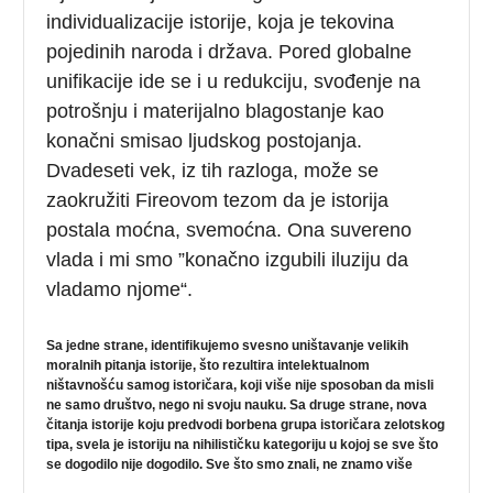
individualizacije istorije, koja je tekovina
pojedinih naroda i država. Pored globalne
unifikacije ide se i u redukciju, svođenje na
potrošnju i materijalno blagostanje kao
konačni smisao ljudskog postojanja.
Dvadeseti vek, iz tih razloga, može se
zaokružiti Fireovom tezom da je istorija
postala moćna, svemoćna. Ona suvereno
vlada i mi smo ”konačno izgubili iluziju da
vladamo njome“.
Sa jedne strane, identifikujemo svesno uništavanje velikih
moralnih pitanja istorije, što rezultira intelektualnom
ništavnošću samog istoričara, koji više nije sposoban da misli
ne samo društvo, nego ni svoju nauku. Sa druge strane, nova
čitanja istorije koju predvodi borbena grupa istoričara zelotskog
tipa, svela je istoriju na nihilističku kategoriju u kojoj se sve što
se dogodilo nije dogodilo. Sve što smo znali, ne znamo više