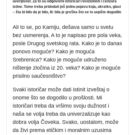
uverljivost. Za to su odgovorni istoričari revizionisti i cenzura
istine. Tome treba pridodati još jednu pojavu koja, ukratko, glasi
– šta bi bilo da je bilo, ili: bila je greška što se to uopšte dogodilo
Ali to se, po Kamiju, dešava samo u svetu
bez usmerenja. A to je napisao pre pola veka,
posle Drugog svetskog rata. Kako je to danas
ponovo moguće? Kako je moguća
Srebrenica? Kako je moguće udruženo
ništenje zločina iz 20. veka? Kako je moguće
prisilno saučesništvo?
Svaki istoričar može dati istinit izveštaj o
onome što se dogodilo u prošlosti. Mi
istoričari treba da vršimo svoju dužnost i
naša se volja treba da univerzalizuje kao
dobra volja Čoveka. Svako, uostalom, može
da živi prema etičkim i moralnim uzusima