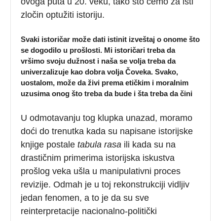
ovoga puta u 20. veku, tako što ćemo za isti
zločin optužiti istoriju.
Svaki istoričar može dati istinit izveštaj o onome što
se dogodilo u prošlosti. Mi istoričari treba da
vršimo svoju dužnost i naša se volja treba da
univerzalizuje kao dobra volja Čoveka. Svako,
uostalom, može da živi prema etičkim i moralnim
uzusima onog što treba da bude i šta treba da čini
U odmotavanju tog klupka unazad, moramo
doći do trenutka kada su napisane istorijske
knjige postale
tabula rasa
ili kada su na
drastičnim primerima istorijska iskustva
prošlog veka ušla u manipulativni proces
revizije. Odmah je u toj rekonstrukciji vidljiv
jedan fenomen, a to je da su sve
reinterpretacije nacionalno-politički