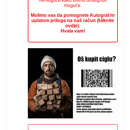
nemoguće kako bismo dosegnuli
moguće.
Molimo vas da pomognete Autograf.hr
uplatom priloga na naš račun (kliknite
ovdje).
Hvala vam!