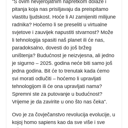
”S ovim nevjerojatnim napretkom dolaze i
pitanja koja nas prisiljavaju da preispitamo
vlastitu ljudskost. Hoće li AI zamijeniti milijune
radnika? Hoćemo li se preseliti u virtualne
svjetove i zauvijek napustiti stvarnost? Može
li tehnologija spasiti naš planet ili će nas,
paradoksalno, dovesti do još bržeg
uništenja? Budućnost je neizvjesna, ali jedno
je sigurno – 2025. godina neće biti samo još
jedna godina. Bit će to trenutak kada ćemo
svi morati odlučiti – hoćemo li upravljati
tehnologijom ili će ona upravljati nama?
Spremni ste za putovanje u budućnost?
Vrijeme je da zavirite u ono što nas čeka”.
Ovo je za čovječanstvo revolucija evolucije, u
kojoj homo sapiens kao da sve više i sve