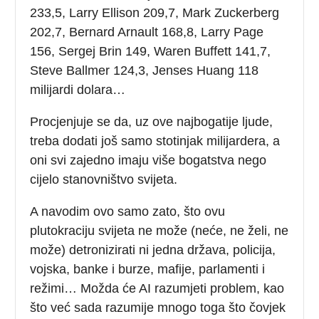
233,5, Larry Ellison 209,7, Mark Zuckerberg
202,7, Bernard Arnault 168,8, Larry Page
156, Sergej Brin 149, Waren Buffett 141,7,
Steve Ballmer 124,3, Jenses Huang 118
milijardi dolara…
Procjenjuje se da, uz ove najbogatije ljude,
treba dodati još samo stotinjak milijardera, a
oni svi zajedno imaju više bogatstva nego
cijelo stanovništvo svijeta.
A navodim ovo samo zato, što ovu
plutokraciju svijeta ne može (neće, ne želi, ne
može) detronizirati ni jedna država, policija,
vojska, banke i burze, mafije, parlamenti i
režimi… Možda će AI razumjeti problem, kao
što već sada razumije mnogo toga što čovjek