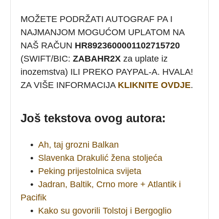
MOŽETE PODRŽATI AUTOGRAF PA I
NAJMANJOM MOGUĆOM UPLATOM NA
NAŠ RAČUN
HR8923600001102715720
(SWIFT/BIC:
ZABAHR2X
za uplate iz
inozemstva) ILI PREKO PAYPAL-A. HVALA!
ZA VIŠE INFORMACIJA
KLIKNITE OVDJE
.
Još tekstova ovog autora:
•
Ah, taj grozni Balkan
•
Slavenka Drakulić žena stoljeća
•
Peking prijestolnica svijeta
•
Jadran, Baltik, Crno more + Atlantik i
Pacifik
•
Kako su govorili Tolstoj i Bergoglio