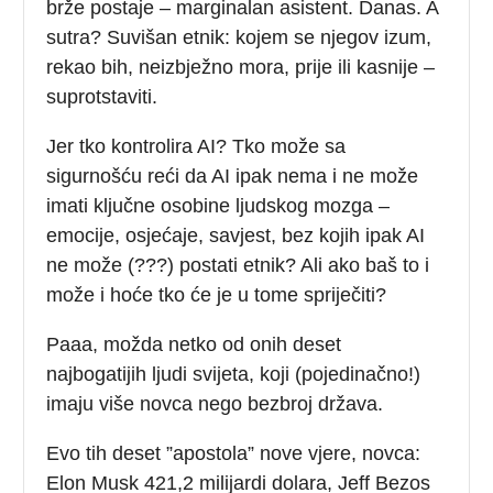
brže postaje – marginalan asistent. Danas. A
sutra? Suvišan etnik: kojem se njegov izum,
rekao bih, neizbježno mora, prije ili kasnije –
suprotstaviti.
Jer tko kontrolira AI? Tko može sa
sigurnošću reći da AI ipak nema i ne može
imati ključne osobine ljudskog mozga –
emocije, osjećaje, savjest, bez kojih ipak AI
ne može (???) postati etnik? Ali ako baš to i
može i hoće tko će je u tome spriječiti?
Paaa, možda netko od onih deset
najbogatijih ljudi svijeta, koji (pojedinačno!)
imaju više novca nego bezbroj država.
Evo tih deset ”apostola” nove vjere, novca:
Elon Musk 421,2 milijardi dolara, Jeff Bezos