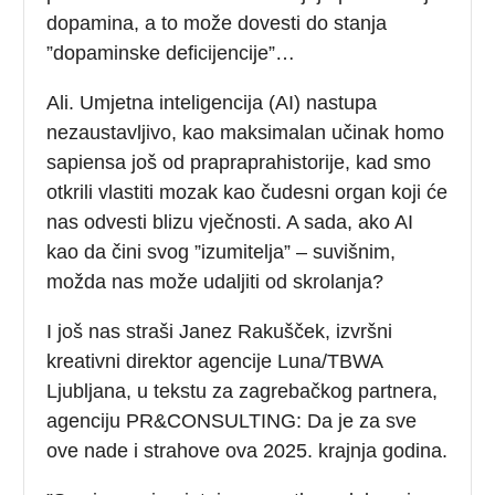
dopamina, a to može dovesti do stanja
”dopaminske deficijencije”…
Ali. Umjetna inteligencija (AI) nastupa
nezaustavljivo, kao maksimalan učinak homo
sapiensa još od prapraprahistorije, kad smo
otkrili vlastiti mozak kao čudesni organ koji će
nas odvesti blizu vječnosti. A sada, ako AI
kao da čini svog ”izumitelja” – suvišnim,
možda nas može udaljiti od skrolanja?
I još nas straši Janez Rakušček, izvršni
kreativni direktor agencije Luna/TBWA
Ljubljana, u tekstu za zagrebačkog partnera,
agenciju PR&CONSULTING: Da je za sve
ove nade i strahove ova 2025. krajnja godina.