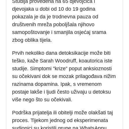
Studija provedena na 65 djevojčica i
djevojaka u dobi od 10 do 19 godina
pokazala je da je trodnevna pauza od
društvenih mreža poboljšala njihovo
samopoštovanje i smanjila osjećaj srama
zbog oblika tijela.
Prvih nekoliko dana detoksikacije može biti
teško, kaže Sarah Woodruff, koautorica iste
studije. Simptomi ”krize” poput anksioznosti
su očekivani dok se mozak prilagođava nižim
razinama dopamina. Ipak, s vremenom
postaje lakše i ljudi često uživaju u detoksu
više nego što su očekivali.
Podrška prijatelja ili obitelji može olakšati taj
proces. Tijekom jednog od eksperimenata
sudionici su koristili grupe na WhatsAppu