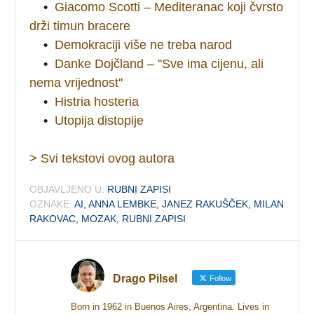
•
Giacomo Scotti – Mediteranac koji čvrsto
drži timun bracere
•
Demokraciji više ne treba narod
•
Danke Dojčland – ''Sve ima cijenu, ali
nema vrijednost''
•
Histria hosteria
•
Utopija distopije
> Svi tekstovi ovog autora
OBJAVLJENO U:
RUBNI ZAPISI
OZNAKE:
AI
,
ANNA LEMBKE
,
JANEZ RAKUŠČEK
,
MILAN
RAKOVAC
,
MOZAK
,
RUBNI ZAPISI
Drago Pilsel
Follow
Born in 1962 in Buenos Aires, Argentina. Lives in