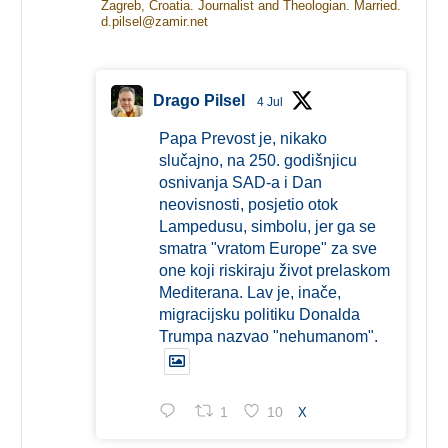
Zagreb, Croatia. Journalist and Theologian. Married.
d.pilsel@zamir.net
Drago Pilsel
4 Jul
Papa Prevost je, nikako
slučajno, na 250. godišnjicu
osnivanja SAD-a i Dan
neovisnosti, posjetio otok
Lampedusu, simbolu, jer ga se
smatra "vratom Europe" za sve
one koji riskiraju život prelaskom
Mediterana. Lav je, inače,
migracijsku politiku Donalda
Trumpa nazvao "nehumanom".
1
10
X