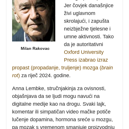
Jer čovjek današnjice
živi uglavnom
skrolajući, i zapušta
neizbježne tjelesne i
umne aktivnosti. Tako
da je autoritativni
Milan Rakovac
Oxford University
Press izabrao izraz
propast (propadanje, truljenje) mozga (
brain
rot
)
za riječ 2024. godine.
Anna Lembke, stručnjakinja za ovisnosti,
objašnjava da se ljudi mogu navući na
digitalne medije kao na drogu. Svaki lajk,
komentar ili simpatičan video mačke potiče
lučenje dopamina, hormona sreće u mozgu,
pa mozak s vremenom smanjuje proizvodnju