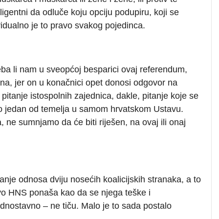
eligentni da odluče koju opciju podupiru, koji se
vidualno je to pravo svakog pojedinca.
eba li nam u sveopćoj besparici ovaj referendum,
una, jer on u konačnici opet donosi odgovor na
 pitanje istospolnih zajednica, dakle, pitanje koje se
kako jedan od temelja u samom hrvatskom Ustavu.
 ne sumnjamo da će biti riješen, na ovaj ili onaj
anje odnosa dviju nosećih koalicijskih stranaka, a to
o HNS ponaša kao da se njega teške i
dnostavno – ne tiču. Malo je to sada postalo