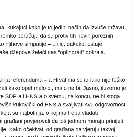
a, kukajući kako je to jedini način da izvuče državu
romko poručuju da su protiv tih novih poreznih
o njihove simpatije – Linić, dakako, ostaje
naše džepove želeći nas ”oplindrati” dokraja.
tanja referenduma – a Hrvatima se ionako nije teško
ali kako opet malo bi, malo ne bi. Jasno, iluzorno je
ove SDP-a i HNS-a o svemu, na koncu, ne bi stoga
k previše kukavički od HNS-a svaljivati svu odgovornost
koja su najbolnija, o kojima treba vladati
i građani povjerovali da još jednom moraju prinijeti
bolje. Kako očekivati od građana da vjeruju takvoj