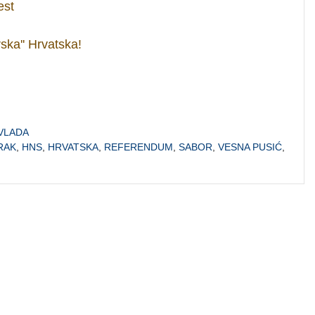
est
rska'' Hrvatska!
VLADA
RAK
,
HNS
,
HRVATSKA
,
REFERENDUM
,
SABOR
,
VESNA PUSIĆ
,