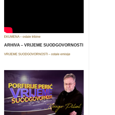
EKUMENA – ostale tribine
ARHIVA – VRIJEME SUODGOVORNOSTI
VRIJEME SUODGOVORNOSTI – ostale emisije