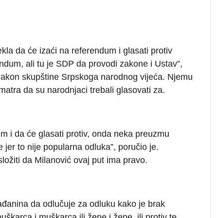
kla da će izaći na referendum i glasati protiv
erendum, ali tu je SDP da provodi zakone i Ustav”,
a nakon skupštine Srpskoga narodnog vijeća. Njemu
matra da su narodnjaci trebali glasovati za.
m i da će glasati protiv, onda neka preuzmu
jer to nije popularna odluka”, poručio je.
složiti da Milanović ovaj put ima pravo.
đanina da odlučuje za odluku kako je brak
karca i muškarca ili žene i žene, ili protiv te