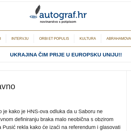
I
INTERVJU
ORBI ET POPULIS
KULTURA
ABRAHAMOVA
UKRAJINA ČIM PRIJE U EUROPSKU UNIJU!!
avno
io je kako je HNS-ova odluka da u Saboru ne
avnom definiranju braka malo neobična s obzirom
 Pusić rekla kako će izaći na referendum i glasovati