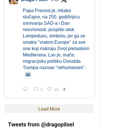
4 Jul
Papa Prevost je, nikako
slučajno, na 250. godišnjicu
osnivanja SAD-a i Dan
neovisnosti, posjetio otok
Lampedusu, simbolu, jer ga se
smatra "vratom Europe" za sve
one koji riskiraju život prelaskom
Mediterana. Lav je, inače,
migracijsku politiku Donalda
Trumpa nazvao "nehumanom".
1
10
X
Load More