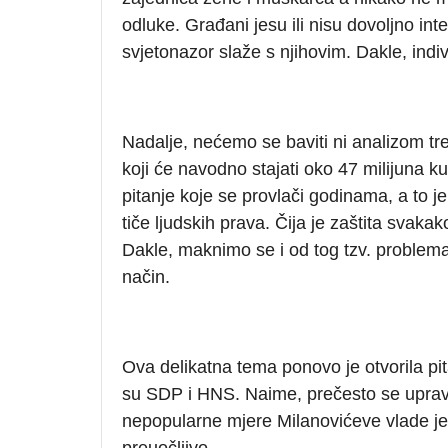
odluke. Građani jesu ili nisu dovoljno int
svjetonazor slaže s njihovim. Dakle, indi
Nadalje, nećemo se baviti ni analizom tr
koji će navodno stajati oko 47 milijuna k
pitanje koje se provlači godinama, a to je
tiče ljudskih prava. Čija je zaštita sva
Dakle, maknimo se i od tog tzv. problema,
način.
Ova delikatna tema ponovo je otvorila pit
su SDP i HNS. Naime, prečesto se uprav
nepopularne mjere Milanovićeve vlade je
preuočljivo.