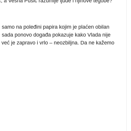
ac, a Vesna Pusić razumije ljude i njihove tegobe?
n samo na poleđini papira kojim je plaćen obilan
se sada ponovo događa pokazuje kako Vlada nije
već je zapravo i vrlo – neozbiljna. Da ne kažemo