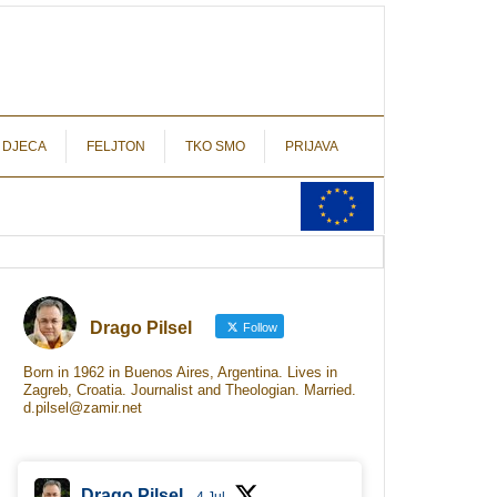
autograf.hr
novinarstvo s potpisom
 DJECA
FELJTON
TKO SMO
PRIJAVA
Drago Pilsel
Follow
Born in 1962 in Buenos Aires, Argentina. Lives in
Zagreb, Croatia. Journalist and Theologian. Married.
d.pilsel@zamir.net
Drago Pilsel