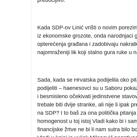
Kada SDP-ov Linić vrišti o novim porezim
iz ekonomske grozote, onda narodnjaci g
opterećenja građana i zadobivaju nakratk
najomraženiji lik koji stalno gura ruke u 
Sada, kada se Hrvatska podijelila oko pi
podijeliti – haenesovci su u Saboru pokaz
i besmisleno očekivati jedinstvene stav
trebale biti dvije stranke, ali nije li ipa
na SDP? I to baš za ona politička pitanja 
homogenost u toj istoj Vladi kako bi i sam
financijske žrtve ne bi li nam sutra bilo 