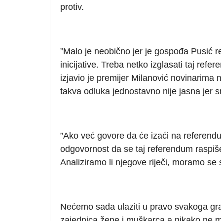
protiv.
”Malo je neobično jer je gospođa Pusić re
inicijative. Treba netko izglasati taj ref
izjavio je premijer Milanović novinarim
takva odluka jednostavno nije jasna jer s
”Ako već govore da će izaći na referendu
odgovornost da se taj referendum raspiše 
Analiziramo li njegove riječi, moramo se 
Nećemo sada ulaziti u pravo svakoga gra
zajednica žene i muškarca a nikako ne muš