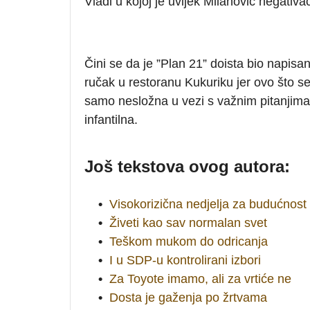
Vladi u kojoj je uvijek Milanović negativ
Čini se da je ”Plan 21” doista bio napisa
ručak u restoranu Kukuriku jer ovo što 
samo nesložna u vezi s važnim pitanjima 
infantilna.
Još tekstova ovog autora:
•
Visokorizična nedjelja za budućnost
•
Živeti kao sav normalan svet
•
Teškom mukom do odricanja
•
I u SDP-u kontrolirani izbori
•
Za Toyote imamo, ali za vrtiće ne
•
Dosta je gaženja po žrtvama