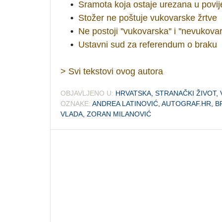
•
Sramota koja ostaje urezana u povij
•
Stožer ne poštuje vukovarske žrtve
•
Ne postoji ''vukovarska'' i ''nevukova
•
Ustavni sud za referendum o braku
> Svi tekstovi ovog autora
OBJAVLJENO U:
HRVATSKA
,
STRANAČKI ŽIVOT
,
OZNAKE:
ANDREA LATINOVIĆ
,
AUTOGRAF.HR
,
B
VLADA
,
ZORAN MILANOVIĆ