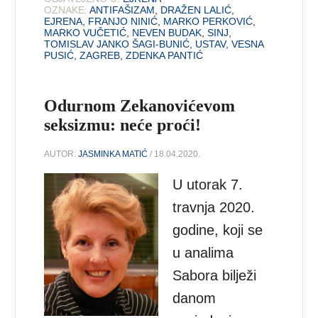
OZNAKE:
ANTIFAŠIZAM
,
DRAŽEN LALIĆ
,
EJRENA
,
FRANJO NINIĆ
,
MARKO PERKOVIĆ
,
MARKO VUČETIĆ
,
NEVEN BUDAK
,
SINJ
,
TOMISLAV JANKO ŠAGI-BUNIĆ
,
USTAV
,
VESNA
PUSIĆ
,
ZAGREB
,
ZDENKA PANTIĆ
Odurnom Zekanovićevom
seksizmu: neće proći!
AUTOR:
JASMINKA MATIĆ
/ 18.04.2020.
U utorak 7.
travnja 2020.
godine, koji se
u analima
Sabora bilježi
danom