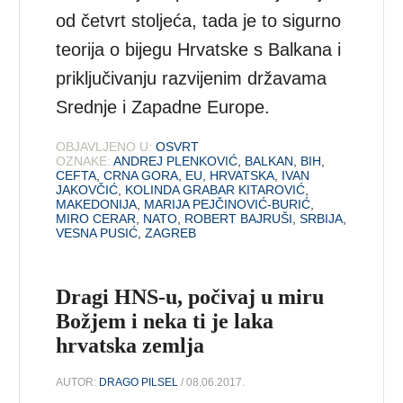
od četvrt stoljeća, tada je to sigurno
teorija o bijegu Hrvatske s Balkana i
priključivanju razvijenim državama
Srednje i Zapadne Europe.
OBJAVLJENO U:
OSVRT
OZNAKE:
ANDREJ PLENKOVIĆ
,
BALKAN
,
BIH
,
CEFTA
,
CRNA GORA
,
EU
,
HRVATSKA
,
IVAN
JAKOVČIĆ
,
KOLINDA GRABAR KITAROVIĆ
,
MAKEDONIJA
,
MARIJA PEJČINOVIĆ-BURIĆ
,
MIRO CERAR
,
NATO
,
ROBERT BAJRUŠI
,
SRBIJA
,
VESNA PUSIĆ
,
ZAGREB
Dragi HNS-u, počivaj u miru
Božjem i neka ti je laka
hrvatska zemlja
AUTOR:
DRAGO PILSEL
/ 08.06.2017.