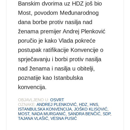
Banskim dvorima uz HDZ još bio
Most, povodom Međunarodnog
dana borbe protiv nasilja nad
ženama premijer Andrej Plenković
poručio je kako Vlada pokreće
postupak ratifikacije Konvencije o
sprječavanju i borbi protiv nasilja
nad ženama i nasilja u obitelji,
poznatije kao Istanbulska
konvencija.
OBJAVLJENO U:
OSVRT
OZNAKE:
ANDREJ PLENKOVIĆ
,
HDZ
,
HNS
,
ISTANBULSKA KONVENCIJA
,
JOŠKO KLISOVIĆ
,
MOST
,
NADA MURGANIĆ
,
SANDRA BENČIĆ
,
SDP
,
TAJANA VLAŠIĆ
,
VESNA PUSIĆ