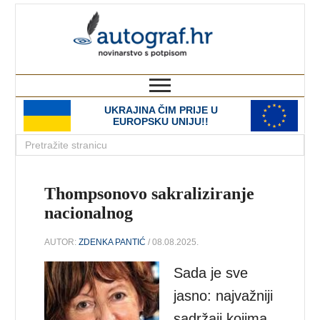
autograf.hr
novinarstvo s potpisom
UKRAJINA ČIM PRIJE U
EUROPSKU UNIJU!!
Thompsonovo sakraliziranje
nacionalnog
AUTOR:
ZDENKA PANTIĆ
/ 08.08.2025.
Sada je sve
jasno: najvažniji
sadržaji kojima