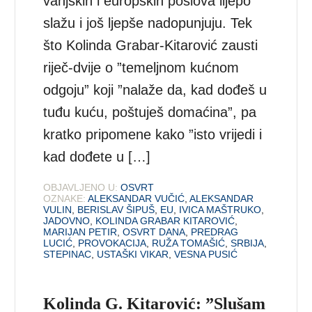
vanjskih i europskih poslova lijepo
slažu i još ljepše nadopunjuju. Tek
što Kolinda Grabar-Kitarović zausti
riječ-dvije o ”temeljnom kućnom
odgoju” koji ”nalaže da, kad dođeš u
tuđu kuću, poštuješ domaćina”, pa
kratko pripomene kako ”isto vrijedi i
kad dođete u […]
OBJAVLJENO U:
OSVRT
OZNAKE:
ALEKSANDAR VUČIĆ
,
ALEKSANDAR
VULIN
,
BERISLAV ŠIPUŠ
,
EU
,
IVICA MAŠTRUKO
,
JADOVNO
,
KOLINDA GRABAR KITAROVIĆ
,
MARIJAN PETIR
,
OSVRT DANA
,
PREDRAG
LUCIĆ
,
PROVOKACIJA
,
RUŽA TOMAŠIĆ
,
SRBIJA
,
STEPINAC
,
USTAŠKI VIKAR
,
VESNA PUSIĆ
Kolinda G. Kitarović: ”Slušam