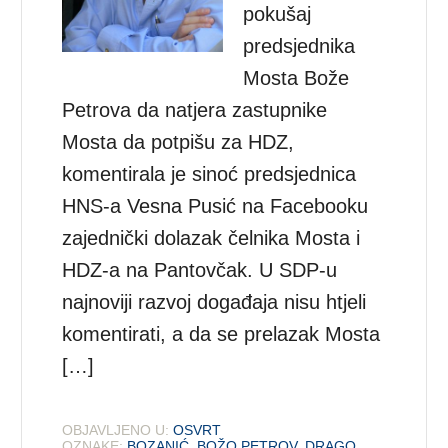
pokušaj
predsjednika
Mosta Bože
Petrova da natjera zastupnike
Mosta da potpišu za HDZ,
komentirala je sinoć predsjednica
HNS-a Vesna Pusić na Facebooku
zajednički dolazak čelnika Mosta i
HDZ-a na Pantovčak. U SDP-u
najnoviji razvoj događaja nisu htjeli
komentirati, a da se prelazak Mosta
[…]
OBJAVLJENO U:
OSVRT
OZNAKE:
BOZANIĆ
,
BOŽO PETROV
,
DRAGO