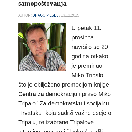
samopoštovanja
AUTOR:
DRAGO PILSEL
/ 13.12.2015.
U petak 11.
prosinca
navršilo se 20
godina otkako
je preminuo
Miko Tripalo,
što je obilježeno promocijom knjige
Centra za demokraciju i pravo Miko
Tripalo ”Za demokratsku i socijalnu
Hrvatsku” koja sadrži važne eseje o
Tripalu, te izabrane Tripalove
intervjue, govore i članke (uredili