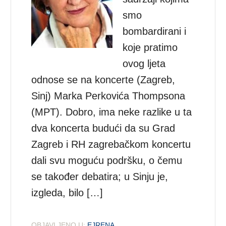
smo
bombardirani i
koje pratimo
ovog ljeta
odnose se na koncerte (Zagreb,
Sinj) Marka Perkovića Thompsona
(MPT). Dobro, ima neke razlike u ta
dva koncerta budući da su Grad
Zagreb i RH zagrebačkom koncertu
dali svu moguću podršku, o čemu
se također debatira; u Sinju je,
izgleda, bilo […]
OBJAVLJENO U:
EJRENA