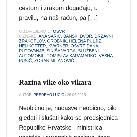
cestom i zrakom događaju, u
pravilu, na naš račun, pa […]
OBJAVLJENO U:
OSVRT
OZNAKE:
ANA ŠARIĆ
,
BANSKI DVOR
,
DRŽAVNI
ZRAKOPLOV
,
GROBNIK
,
HELENA PULJIZ
,
HELIKOPTER
,
KVARNER
,
OSVRT DANA
,
PUTOVANJE
,
SINIŠA VARGA
,
SLUŽBENI
AUTOMOBIL
,
TOMISLAV KARAMARKO
,
VESNA
PUSIĆ
,
ZORAN MILANOVIĆ
Razina vike oko vikara
AUTOR:
PREDRAG LUCIĆ
/ 26.06.2015.
Neobično je, nadasve neobično, bilo
gledati i slušati kako se predsjednica
Republike Hrvatske i ministrica