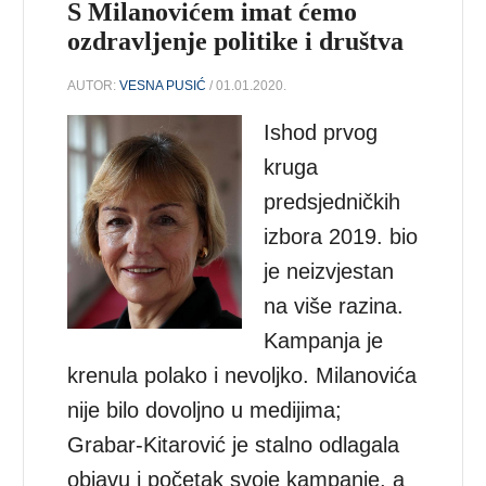
S Milanovićem imat ćemo
ozdravljenje politike i društva
AUTOR:
VESNA PUSIĆ
/ 01.01.2020.
Ishod prvog
kruga
predsjedničkih
izbora 2019. bio
je neizvjestan
na više razina.
Kampanja je
krenula polako i nevoljko. Milanovića
nije bilo dovoljno u medijima;
Grabar-Kitarović je stalno odlagala
objavu i početak svoje kampanje, a