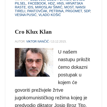
PILSEL
,
FACEBOOK
,
HDZ
,
HNS
,
HRVATSKA
RASTE
,
IDS
,
MIROSLAV ŠIMIĆ
,
MOST
,
NANSI
TIRELI
,
PANTOVČAK
,
PETRINA
,
PRGOMET
,
SDP
,
VESNA PUSIĆ
,
VLADO KOŠIĆ
Cro Klux Klan
AUTOR:
VIKTOR IVANČIĆ
/ 13.12.2015.
U našem
nastupu priložit
ćemo dokazni
postupak u
kojem će
govoriti preživjele žrtve
jugokomunističkog režima kojeg je
predvodio diktator Josip Broz Tito,