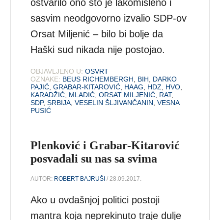
ostvarilo ono što je lakomisleno i
sasvim neodgovorno izvalio SDP-ov
Orsat Miljenić – bilo bi bolje da
Haški sud nikada nije postojao.
OBJAVLJENO U:
OSVRT
OZNAKE:
BEUS RICHEMBERGH
,
BIH
,
DARKO
PAJIĆ
,
GRABAR-KITAROVIĆ
,
HAAG
,
HDZ
,
HVO
,
KARADŽIĆ
,
MLADIĆ
,
ORSAT MILJENIĆ
,
RAT
,
SDP
,
SRBIJA
,
VESELIN ŠLJIVANČANIN
,
VESNA
PUSIĆ
Plenković i Grabar-Kitarović
posvađali su nas sa svima
AUTOR:
ROBERT BAJRUŠI
/ 28.09.2017.
Ako u ovdašnjoj politici postoji
mantra koja neprekinuto traje dulje