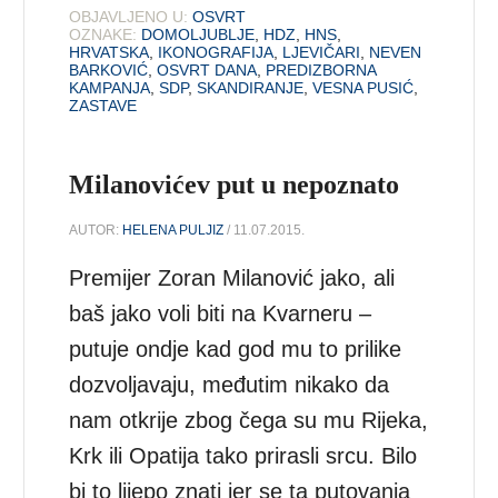
OBJAVLJENO U:
OSVRT
OZNAKE:
DOMOLJUBLJE
,
HDZ
,
HNS
,
HRVATSKA
,
IKONOGRAFIJA
,
LJEVIČARI
,
NEVEN
BARKOVIĆ
,
OSVRT DANA
,
PREDIZBORNA
KAMPANJA
,
SDP
,
SKANDIRANJE
,
VESNA PUSIĆ
,
ZASTAVE
Milanovićev put u nepoznato
AUTOR:
HELENA PULJIZ
/ 11.07.2015.
Premijer Zoran Milanović jako, ali
baš jako voli biti na Kvarneru –
putuje ondje kad god mu to prilike
dozvoljavaju, međutim nikako da
nam otkrije zbog čega su mu Rijeka,
Krk ili Opatija tako prirasli srcu. Bilo
bi to lijepo znati jer se ta putovanja