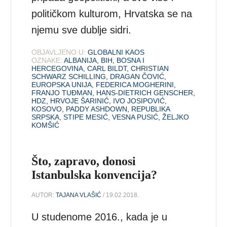
političkom kulturom, Hrvatska se na
njemu sve dublje sidri.
OBJAVLJENO U:
GLOBALNI KAOS
OZNAKE:
ALBANIJA
,
BIH
,
BOSNA I
HERCEGOVINA
,
CARL BILDT
,
CHRISTIAN
SCHWARZ SCHILLING
,
DRAGAN ČOVIĆ
,
EUROPSKA UNIJA
,
FEDERICA MOGHERINI
,
FRANJO TUĐMAN
,
HANS-DIETRICH GENSCHER
,
HDZ
,
HRVOJE ŠARINIĆ
,
IVO JOSIPOVIĆ
,
KOSOVO
,
PADDY ASHDOWN
,
REPUBLIKA
SRPSKA
,
STIPE MESIĆ
,
VESNA PUSIĆ
,
ŽELJKO
KOMŠIĆ
Što, zapravo, donosi
Istanbulska konvencija?
AUTOR:
TAJANA VLAŠIĆ
/ 19.02.2018.
U studenome 2016., kada je u