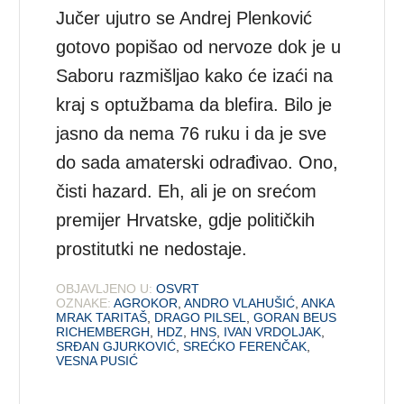
Jučer ujutro se Andrej Plenković
gotovo popišao od nervoze dok je u
Saboru razmišljao kako će izaći na
kraj s optužbama da blefira. Bilo je
jasno da nema 76 ruku i da je sve
do sada amaterski odrađivao. Ono,
čisti hazard. Eh, ali je on srećom
premijer Hrvatske, gdje političkih
prostitutki ne nedostaje.
OBJAVLJENO U:
OSVRT
OZNAKE:
AGROKOR
,
ANDRO VLAHUŠIĆ
,
ANKA
MRAK TARITAŠ
,
DRAGO PILSEL
,
GORAN BEUS
RICHEMBERGH
,
HDZ
,
HNS
,
IVAN VRDOLJAK
,
SRĐAN GJURKOVIĆ
,
SREĆKO FERENČAK
,
VESNA PUSIĆ