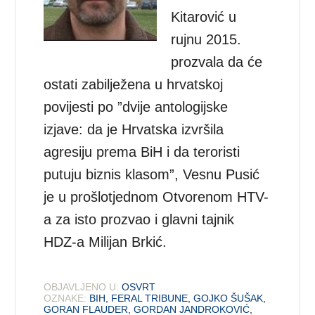
Kitarović u
rujnu 2015.
prozvala da će
ostati zabilježena u hrvatskoj
povijesti po ”dvije antologijske
izjave: da je Hrvatska izvršila
agresiju prema BiH i da teroristi
putuju biznis klasom”, Vesnu Pusić
je u prošlotjednom Otvorenom HTV-
a za isto prozvao i glavni tajnik
HDZ-a Milijan Brkić.
OBJAVLJENO U:
OSVRT
OZNAKE:
BIH
,
FERAL TRIBUNE
,
GOJKO ŠUŠAK
,
GORAN FLAUDER
,
GORDAN JANDROKOVIĆ
,