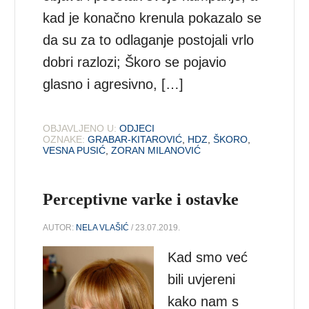
kad je konačno krenula pokazalo se
da su za to odlaganje postojali vrlo
dobri razlozi; Škoro se pojavio
glasno i agresivno, […]
OBJAVLJENO U:
ODJECI
OZNAKE:
GRABAR-KITAROVIĆ
,
HDZ
,
ŠKORO
,
VESNA PUSIĆ
,
ZORAN MILANOVIĆ
Perceptivne varke i ostavke
AUTOR:
NELA VLAŠIĆ
/ 23.07.2019.
Kad smo već
bili uvjereni
kako nam s