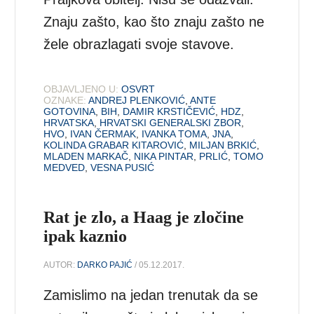
Znaju zašto, kao što znaju zašto ne
žele obrazlagati svoje stavove.
OBJAVLJENO U:
OSVRT
OZNAKE:
ANDREJ PLENKOVIĆ
,
ANTE
GOTOVINA
,
BIH
,
DAMIR KRSTIČEVIĆ
,
HDZ
,
HRVATSKA
,
HRVATSKI GENERALSKI ZBOR
,
HVO
,
IVAN ČERMAK
,
IVANKA TOMA
,
JNA
,
KOLINDA GRABAR KITAROVIĆ
,
MILJAN BRKIĆ
,
MLADEN MARKAČ
,
NIKA PINTAR
,
PRLIĆ
,
TOMO
MEDVED
,
VESNA PUSIĆ
Rat je zlo, a Haag je zločine
ipak kaznio
AUTOR:
DARKO PAJIĆ
/ 05.12.2017.
Zamislimo na jedan trenutak da se