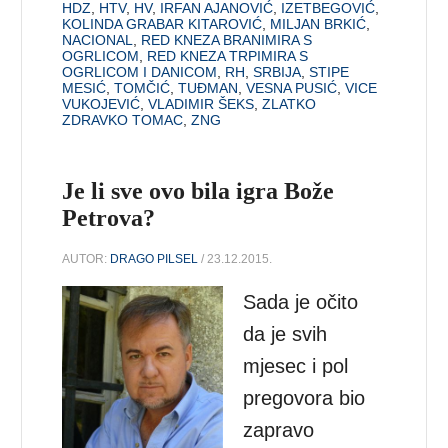
HDZ
,
HTV
,
HV
,
IRFAN AJANOVIĆ
,
IZETBEGOVIĆ
,
KOLINDA GRABAR KITAROVIĆ
,
MILJAN BRKIĆ
,
NACIONAL
,
RED KNEZA BRANIMIRA S
OGRLICOM
,
RED KNEZA TRPIMIRA S
OGRLICOM I DANICOM
,
RH
,
SRBIJA
,
STIPE
MESIĆ
,
TOMČIĆ
,
TUĐMAN
,
VESNA PUSIĆ
,
VICE
VUKOJEVIĆ
,
VLADIMIR ŠEKS
,
ZLATKO
ZDRAVKO TOMAC
,
ZNG
Je li sve ovo bila igra Bože
Petrova?
AUTOR:
DRAGO PILSEL
/ 23.12.2015.
Sada je očito
da je svih
mjesec i pol
pregovora bio
zapravo