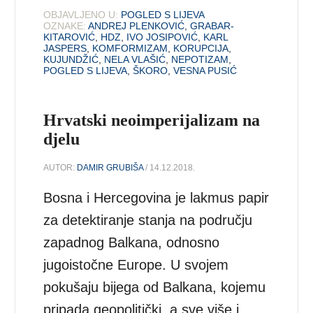
OBJAVLJENO U:
POGLED S LIJEVA
OZNAKE:
ANDREJ PLENKOVIĆ
,
GRABAR-
KITAROVIĆ
,
HDZ
,
IVO JOSIPOVIĆ
,
KARL
JASPERS
,
KOMFORMIZAM
,
KORUPCIJA
,
KUJUNDŽIĆ
,
NELA VLAŠIĆ
,
NEPOTIZAM
,
POGLED S LIJEVA
,
ŠKORO
,
VESNA PUSIĆ
Hrvatski neoimperijalizam na
djelu
AUTOR:
DAMIR GRUBIŠA
/ 14.12.2018.
Bosna i Hercegovina je lakmus papir
za detektiranje stanja na području
zapadnog Balkana, odnosno
jugoistočne Europe. U svojem
pokušaju bijega od Balkana, kojemu
pripada geopolitički, a sve više i