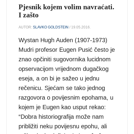
Pjesnik kojem volim navraćati.
I zašto
AUTOR:
SLAVKO GOLDSTEIN
/ 19.05.2016.
Wystan Hugh Auden (1907-1973)
Mudri profesor Eugen Pusić često je
znao opčiniti sugovornika lucidnom
opservacijom vrijednom dugačkog
eseja, a on bi je sažeo u jednu
rečenicu. Sjećam se tako jednog
razgovora o povijesnim epohama, u
kojem je Eugen kao usput rekao:
“Dobra historiografija može nam
približiti neku povijesnu epohu, ali