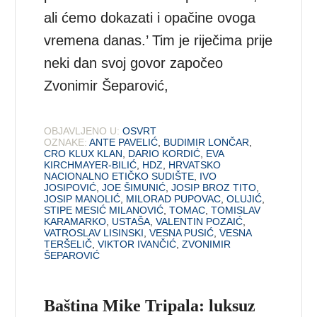
ali ćemo dokazati i opačine ovoga
vremena danas.’ Tim je riječima prije
neki dan svoj govor započeo
Zvonimir Šeparović,
OBJAVLJENO U:
OSVRT
OZNAKE:
ANTE PAVELIĆ
,
BUDIMIR LONČAR
,
CRO KLUX KLAN
,
DARIO KORDIĆ
,
EVA
KIRCHMAYER-BILIĆ
,
HDZ
,
HRVATSKO
NACIONALNO ETIČKO SUDIŠTE
,
IVO
JOSIPOVIĆ
,
JOE ŠIMUNIĆ
,
JOSIP BROZ TITO
,
JOSIP MANOLIĆ
,
MILORAD PUPOVAC
,
OLUJIĆ
,
STIPE MESIĆ MILANOVIĆ
,
TOMAC
,
TOMISLAV
KARAMARKO
,
USTAŠA
,
VALENTIN POZAIĆ
,
VATROSLAV LISINSKI
,
VESNA PUSIĆ
,
VESNA
TERŠELIČ
,
VIKTOR IVANČIĆ
,
ZVONIMIR
ŠEPAROVIĆ
Baština Mike Tripala: luksuz