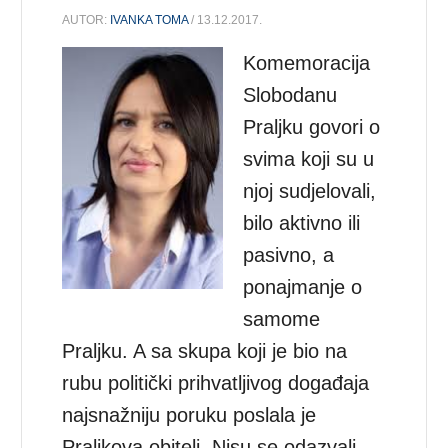
AUTOR:
IVANKA TOMA
/ 13.12.2017.
Komemoracija
Slobodanu
Praljku govori o
svima koji su u
njoj sudjelovali,
bilo aktivno ili
pasivno, a
ponajmanje o
samome
Praljku. A sa skupa koji je bio na
rubu politički prihvatljivog događaja
najsnažniju poruku poslala je
Praljkova obitelj. Nisu se odazvali.