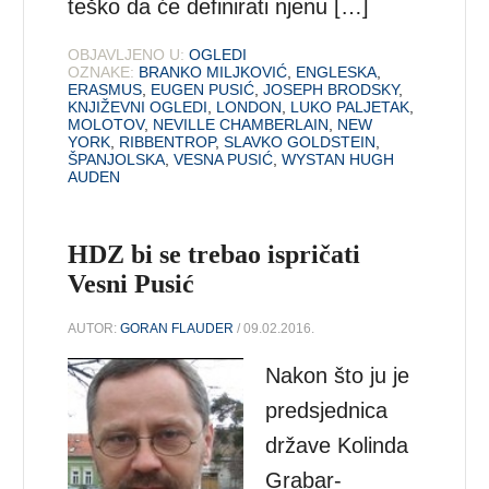
teško da će definirati njenu […]
OBJAVLJENO U:
OGLEDI
OZNAKE:
BRANKO MILJKOVIĆ
,
ENGLESKA
,
ERASMUS
,
EUGEN PUSIĆ
,
JOSEPH BRODSKY
,
KNJIŽEVNI OGLEDI
,
LONDON
,
LUKO PALJETAK
,
MOLOTOV
,
NEVILLE CHAMBERLAIN
,
NEW
YORK
,
RIBBENTROP
,
SLAVKO GOLDSTEIN
,
ŠPANJOLSKA
,
VESNA PUSIĆ
,
WYSTAN HUGH
AUDEN
HDZ bi se trebao ispričati
Vesni Pusić
AUTOR:
GORAN FLAUDER
/ 09.02.2016.
Nakon što ju je
predsjednica
države Kolinda
Grabar-