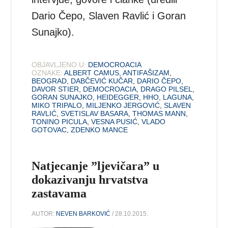
Dario Čepo, Slaven Ravlić i Goran
Sunajko).
OBJAVLJENO U:
DEMOCROACIA
OZNAKE:
ALBERT CAMUS
,
ANTIFAŠIZAM
,
BEOGRAD
,
DABČEVIĆ KUČAR
,
DARIO ČEPO
,
DAVOR STIER
,
DEMOCROACIA
,
DRAGO PILSEL
,
GORAN SUNAJKO
,
HEIDEGGER
,
HHO
,
LAGUNA
,
MIKO TRIPALO
,
MILJENKO JERGOVIĆ
,
SLAVEN
RAVLIĆ
,
SVETISLAV BASARA
,
THOMAS MANN
,
TONINO PICULA
,
VESNA PUSIĆ
,
VLADO
GOTOVAC
,
ZDENKO MANCE
Natjecanje ”ljevičara” u
dokazivanju hrvatstva
zastavama
AUTOR:
NEVEN BARKOVIĆ
/ 28.10.2015.