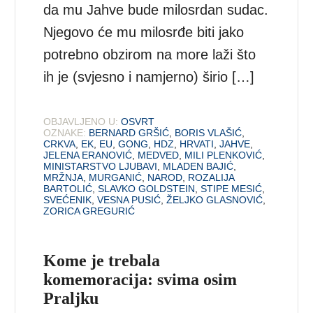
da mu Jahve bude milosrdan sudac.
Njegovo će mu milosrđe biti jako
potrebno obzirom na more laži što
ih je (svjesno i namjerno) širio […]
OBJAVLJENO U:
OSVRT
OZNAKE:
BERNARD GRŠIĆ
,
BORIS VLAŠIĆ
,
CRKVA
,
EK
,
EU
,
GONG
,
HDZ
,
HRVATI
,
JAHVE
,
JELENA ERANOVIĆ
,
MEDVED
,
MILI PLENKOVIĆ
,
MINISTARSTVO LJUBAVI
,
MLADEN BAJIĆ
,
MRŽNJA
,
MURGANIĆ
,
NAROD
,
ROZALIJA
BARTOLIĆ
,
SLAVKO GOLDSTEIN
,
STIPE MESIĆ
,
SVEĆENIK
,
VESNA PUSIĆ
,
ŽELJKO GLASNOVIĆ
,
ZORICA GREGURIĆ
Kome je trebala
komemoracija: svima osim
Praljku