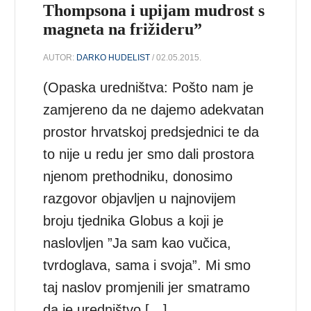
Thompsona i upijam mudrost s
magneta na frižideru”
AUTOR:
DARKO HUDELIST
/ 02.05.2015.
(Opaska uredništva: Pošto nam je
zamjereno da ne dajemo adekvatan
prostor hrvatskoj predsjednici te da
to nije u redu jer smo dali prostora
njenom prethodniku, donosimo
razgovor objavljen u najnovijem
broju tjednika Globus a koji je
naslovljen ”Ja sam kao vučica,
tvrdoglava, sama i svoja”. Mi smo
taj naslov promjenili jer smatramo
da je uredništvo […]