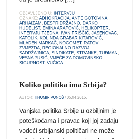
OBJAVLJENO U:
INTERVJU
OZNAKE:
ADHOKRACIJA
,
ANTE GOTOVINA
,
ARHAIZAM
,
BESPRIDRŽAJNO
,
DARKO
HUDELIST
,
EMINA ARAPOVIĆ
,
HELIKOPTER
,
INTERVJU TJEDNA
,
IVAN FRIŠČIĆ
,
JASENOVAC
,
KATOLIK
,
KOLINDA GRABAR KITAROVIĆ
,
MLADEN MARKAČ
,
NOGOMET
,
RATOVI
ZVIJEZDA
,
REGIONALNO RAZVOJ
,
SADRŽAJNICA
,
SINDIKATE
,
STRANKE
,
TUĐMAN
,
VESNA PUSIĆ
,
VIJEĆE ZA DOMOVINSKO
SIGURNOST
,
VUČICA
Koliko politika ima Srbija?
AUTOR:
TIHOMIR PONOŠ
/ 05.04.2015.
Vanjska politika Srbije u ozbiljnim je
poteškoćama i pravac koji joj zadaju
vodeći srbijanski političari ne može