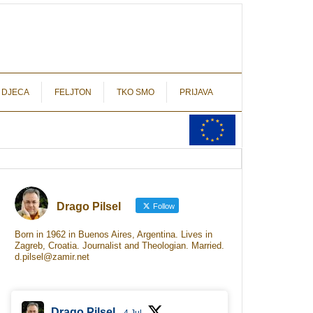
autograf.hr
novinarstvo s potpisom
 DJECA
FELJTON
TKO SMO
PRIJAVA
Drago Pilsel
Follow
Born in 1962 in Buenos Aires, Argentina. Lives in
Zagreb, Croatia. Journalist and Theologian. Married.
d.pilsel@zamir.net
Drago Pilsel