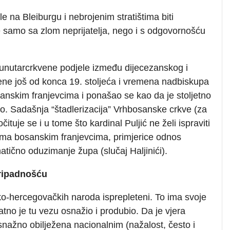
e na Bleiburgu i nebrojenim stratištima biti
e samo sa zlom neprijatelja, nego i s odgovornošću
 i unutarcrkvene podjele između dijecezanskog i
jene još od konca 19. stoljeća i vremena nadbiskupa
anskim franjevcima i ponašao se kao da je stoljetno
o. Sadašnja “štadlerizacija” Vrhbosanske crkve (za
tuje se i u tome što kardinal Puljić ne želi ispraviti
ema bosanskim franjevcima, primjerice odnos
tično oduzimanje župa (slučaj Haljinići).
pripadnošću
ko-hercegovačkih naroda isprepleteni. To ima svoje
tno je tu vezu osnažio i produbio. Da je vjera
snažno obilježena nacionalnim (nažalost, često i