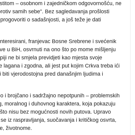
lastitom – osobnom i zajedničkom odgovornošću, ne
protiv samih sebe”. Bez sagledavanja prošlosti
progovoriti o sadašnjosti, a još teže je dati
nteresirani, franjevac Bosne Srebrene i svećenik
kve u BiH, osvrnuti na ono što po mome mišljenju
ji ne bi smjela previdjeti kao mjesta svoje
 lagana i zgodna, ali jest put kojim Crkva treba ići
 biti vjerodostojna pred današnjim ljudima i
o i brojčano i sadržajno nepotpunih – problemskih
g, moralnog i duhovnog karaktera, koja pokazuju
pošto nisu bez mogućnosti novih putova. Upravo
e iz raspravljanja, suočavanja i kritičkog osvrta,
e, životnome.