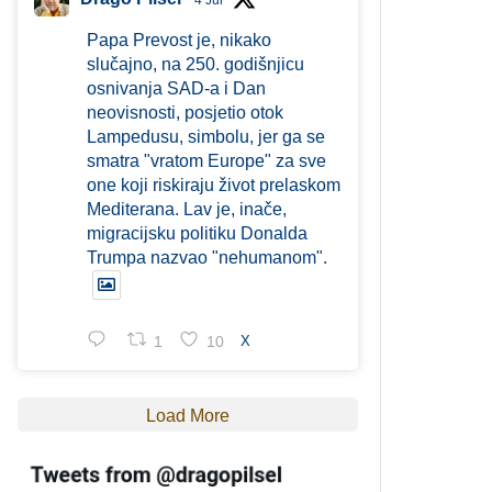
4 Jul
Papa Prevost je, nikako
slučajno, na 250. godišnjicu
osnivanja SAD-a i Dan
neovisnosti, posjetio otok
Lampedusu, simbolu, jer ga se
smatra "vratom Europe" za sve
one koji riskiraju život prelaskom
Mediterana. Lav je, inače,
migracijsku politiku Donalda
Trumpa nazvao "nehumanom".
1
10
X
Load More