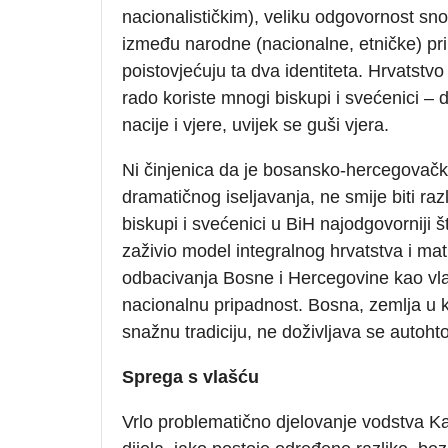
nacionalističkim), veliku odgovornost snos
između narodne (nacionalne, etničke) prip
poistovjećuju ta dva identiteta. Hrvatstv
rado koriste mnogi biskupi i svećenici – d
nacije i vjere, uvijek se guši vjera.
Ni činjenica da je bosansko-hercegovački
dramatičnog iseljavanja, ne smije biti r
biskupi i svećenici u BiH najodgovornij
zaživio model integralnog hrvatstva i ma
odbacivanja Bosne i Hercegovine kao vla
nacionalnu pripadnost. Bosna, zemlja u ko
snažnu tradiciju, ne doživljava se autoh
Sprega s vlašću
Vrlo problematično djelovanje vodstva Ka