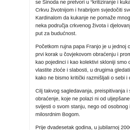
se Sinoda ne pretvori u “kritiziranje i ku
Crkvu životnijom i hrabrijom svjedočiti sv
Kardinalom da kukanje ne pomaže mnogo, 
neka područja crkvenog života i djelovanj
put za budućnost.
Početkom rujna papa Franjo je u jednoj 
prvi korak u čovjekovom obraćenju i prom
kao pojedinci i kao kolektivi skloniji sm
vlastite zloće i slabosti, u drugima gleda
kako ne bismo kritički razmišljali o sebi 
Cilj takvog sagledavanja, preispitivanja 
obraćenje, koje ne polazi ni od uljepšan
svijesti o svom stanju, nego od osobnog i
milosrdnim Bogom.
Prije dvadesetak godina, u jubilarnoj 200