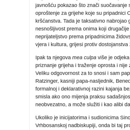
javnošću pokazao što znači suočavanje s 
oproštenje za grijehe koje su pripadnici C
kršćanstva. Tada je taksativno nabrojao gri
nesnošljivost prema onima koji drugačije mi
neprijateljstvo prema pripadnicima židovsk
vjera i kultura, grijesi protiv dostojanstv
Ipak ta njegova
mea culpa
više je odjeka
priznanje grijeha i traženje oprosta i nij
Veliku odgovornost za to snosi i sam papa
Ratzinger, kasniji papa-nasljednik, Bene
formalnoj i deklarativnoj razini kajanja be
smisla ako ono mijenja praksu sadašnjosti
neobvezatno, a može služiti i kao alibi d
Ukoliko je inicijatorima i sudionicima S
Vrhbosanskoj nadbiskupiji, onda bi taj proc