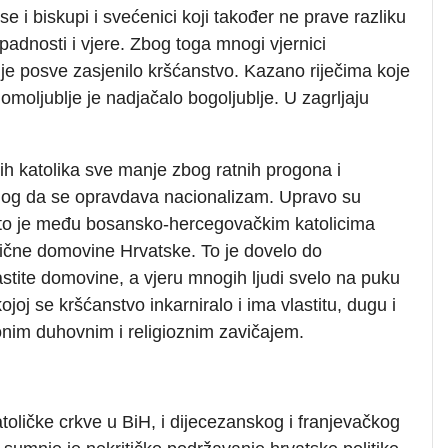
e i biskupi i svećenici koji također ne prave razliku
adnosti i vjere. Zbog toga mnogi vjernici
o je posve zasjenilo kršćanstvo. Kazano riječima koje
omoljublje je nadjačalo bogoljublje. U zagrljaju
h katolika sve manje zbog ratnih progona i
azlog da se opravdava nacionalizam. Upravo su
i što je među bosansko-hercegovačkim katolicima
tične domovine Hrvatske. To je dovelo do
stite domovine, a vjeru mnogih ljudi svelo na puku
joj se kršćanstvo inkarniralo i ima vlastitu, dugu i
tonim duhovnim i religioznim zavičajem.
toličke crkve u BiH, i dijecezanskog i franjevačkog