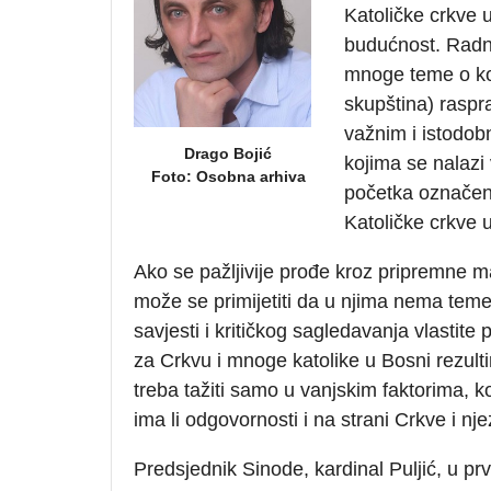
Katoličke crkve u
budućnost. Radni
mnoge teme o koj
skupština) raspra
važnim i istodob
Drago Bojić
kojima se nalaz
Foto: Osobna arhiva
početka označena
Katoličke crkve 
Ako se pažljivije prođe kroz pripremne ma
može se primijetiti da u njima nema teme 
savjesti i kritičkog sagledavanja vlastite 
za Crkvu i mnoge katolike u Bosni rezult
treba tažiti samo u vanjskim faktorima, koj
ima li odgovornosti i na strani Crkve i njez
Predsjednik Sinode, kardinal Puljić, u pr