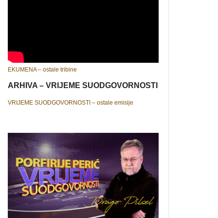
EKUMENA – ostale tribine
ARHIVA – VRIJEME SUODGOVORNOSTI
VRIJEME SUODGOVORNOSTI – ostale emisije