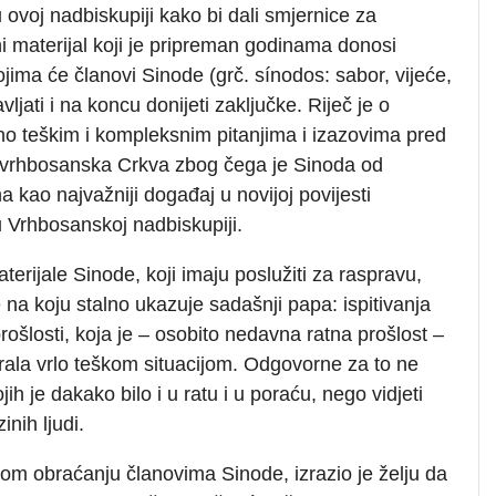
 ovoj nadbiskupiji kako bi dali smjernice za
 materijal koji je pripreman godinama donosi
ima će članovi Sinode (grč. sínodos: sabor, vijeće,
vljati i na koncu donijeti zaključke. Riječ je o
no teškim i kompleksnim pitanjima i izazovima pred
i vrhbosanska Crkva zbog čega je Sinoda od
 kao najvažniji događaj u novijoj povijesti
u Vrhbosanskoj nadbiskupiji.
terijale Sinode, koji imaju poslužiti za raspravu,
na koju stalno ukazuje sadašnji papa: ispitivanja
prošlosti, koja je – osobito nedavna ratna prošlost –
irala vrlo teškom situacijom. Odgovorne za to ne
ih je dakako bilo i u ratu i u poraću, nego vidjeti
inih ljudi.
vom obraćanju članovima Sinode, izrazio je želju da