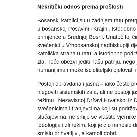
Nekritički odnos prema prošlosti
Bosanski katolici su u zadnjem ratu pretrp
u bosanskoj Posavini i Krajini. Istodobno 
primjerice u Srednjoj Bosni. Unatoč toj č
svećenici u Vrhbosanskoj nadbiskupiji rije
katolička strana u ratu, a istodobno podr
zla, neće obezvrijediti našu patnju, nego j
humanijima i može iscjeliteljski djelovati
Postoji opravdana i jasna – iako često pr
njegovih sistemskih zala, ali ne postoji j
režimu i Nezavisnoj Državi Hrvatskoj iz 
svećenicima i franjevcima koji su podržav
slučajevima, ne smije se vlastite vjernik
ideologija i zli režim, koji je zlo nanosi
smislu prihvatljivi, a kamoli dobri.