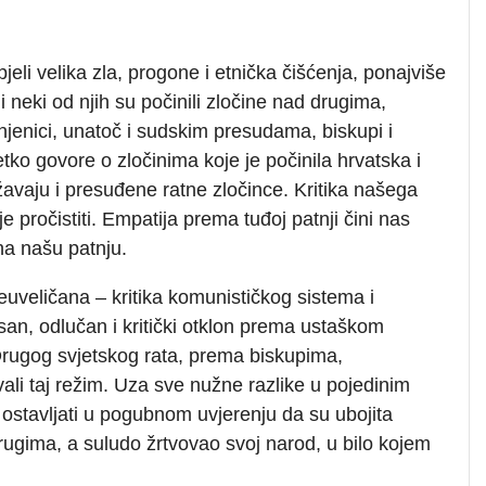
jeli velika zla, progone i etnička čišćenja, ponajviše
i neki od njih su počinili zločine nad drugima,
injenici, unatoč i sudskim presudama, biskupi i
tko govore o zločinima koje je počinila hrvatska i
žavaju i presuđene ratne zločince. Kritika našega
e pročistiti. Empatija prema tuđoj patnji čini nas
 na našu patnju.
euveličana – kritika komunističkog sistema i
asan, odlučan i kritički otklon prema ustaškom
Drugog svjetskog rata, prema biskupima,
ali taj režim. Uza sve nužne razlike u pojedinim
e ostavljati u pogubnom uvjerenju da su ubojita
o drugima, a suludo žrtvovao svoj narod, u bilo kojem