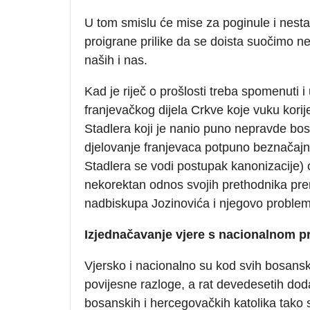
U tom smislu će mise za poginule i nestal
proigrane prilike da se doista suočimo n
naših i nas.
Kad je riječ o prošlosti treba spomenuti
franjevačkog dijela Crkve koje vuku kori
Stadlera koji je nanio puno nepravde bos
djelovanje franjevaca potpuno beznačajn
Stadlera se vodi postupak kanonizacije) oči
nekorektan odnos svojih prethodnika pr
nadbiskupa Jozinovića i njegovo problema
Izjednačavanje vjere s nacionalnom 
Vjersko i nacionalno su kod svih bosans
povijesne razloge, a rat devedesetih doda
bosanskih i hercegovačkih katolika tako 