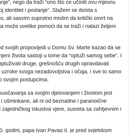
kanje”, nego da traži “ono što će učiniti ovu mjesnu
oj identitet i poslanje”. Slažem se doista s
ali sasvim suprotno mislim da kritički osvrt na
a može uvelike pomoći da se traži i nalazi željeni
od svojih propovijedi u Domu Sv. Marte kazao da se
jeni života sastoji u tome da “optuži samog sebe”. I
o optuživati druge, grešnošću drugih opravdavati
ti uzroke svoga nezadovoljstva i očaja, i sve to samo
i o svojim postupcima.
i suočavanja sa svojim djelovanjem i životom jest
e i ušminkane, ali ni od beznadne i paranoične
 zajedničkog iskustva vjere, susreta sa zahtjevnim i
0. godini, papa Ivan Pavao II. je pred svjetskom