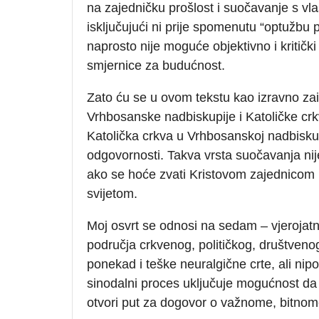
na zajedničku prošlost i suočavanje s v
isključujući ni prije spomenutu “optužbu 
naprosto nije moguće objektivno i kritički 
smjernice za budućnost.
Zato ću se u ovom tekstu kao izravno zai
Vrhbosanske nadbiskupije i Katoličke cr
Katolička crkva u Vrhbosanskoj nadbiskupi
odgovornosti. Takva vrsta suočavanja nije
ako se hoće zvati Kristovom zajednicom i
svijetom.
Moj osvrt se odnosi na sedam – vjerojatn
područja crkvenog, političkog, društveno
ponekad i teške neuralgične crte, ali ni
sinodalni proces uključuje mogućnost da s
otvori put za dogovor o važnome, bitnom