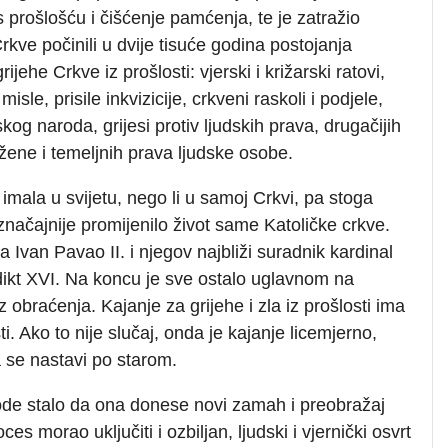
prošlošću i čišćenje pamćenja, te je zatražio
rkve počinili u dvije tisuće godina postojanja
jehe Crkve iz prošlosti: vjerski i križarski ratovi,
sle, prisile inkvizicije, crkveni raskoli i podjele,
og naroda, grijesi protiv ljudskih prava, drugačijih
a žene i temeljnih prava ljudske osobe.
 imala u svijetu, nego li u samoj Crkvi, pa stoga
e značajnije promijenilo život same Katoličke crkve.
 Ivan Pavao II. i njegov najbliži suradnik kardinal
dikt XVI. Na koncu je sve ostalo uglavnom na
z obraćenja. Kajanje za grijehe i zla iz prošlosti ima
. Ako to nije slučaj, onda je kajanje licemjerno,
a se nastavi po starom.
inode stalo da ona donese novi zamah i preobražaj
es morao uključiti i ozbiljan, ljudski i vjernički osvrt