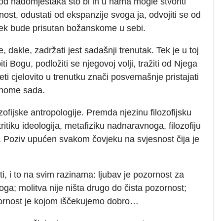
 od nadomjestaka što bi ih u nama mogle stvoriti
nost, odustati od ekspanzije svoga ja, odvojiti se od
vjek bude prisutan božanskome u sebi.
akle, zadržati jest sadašnji trenutak. Tek je u toj
ti Bogu, podložiti se njegovoj volji, tražiti od Njega
ti cjelovito u trenutku znači posvemašnje pristajati
čnome sada.
ofijske antropologije. Premda njezinu filozofijsku
ritiku ideologija, metafiziku nadnaravnoga, filozofiju
ziv. Poziv upućen svakom čovjeku na svjesnost čija je
ti, i to na svim razinama: ljubav je pozornost za
ga; molitva nije ništa drugo do čista pozornost;
ornost je kojom iščekujemo dobro…