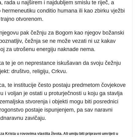
, rada u najširem i najdubljem smislu te riječ, a
o hermeneutiku conditio humana ili kao zbirku vježbi
 trajno otvorenom.
, njegovu pak čežnju za Bogom kao njegov božanski
poznatljiv, čežnja se ne može vezati ni uz kakav
ojoj za utrošenu energiju naknade nema.
ka te je on neprestance iskušavan da svoju čežnju
t: društvo, religiju, Crkvu.
nca, te institucije često postaju predmetom čovjekove
ju i voljan je ostati u proturječnosti u koju ga stavlja
emaljska stvorenja i objekti mogu biti posrednici
rogonstvo postaje ispunjenjem, pa sav naravni
adnaravnu zavičaju.
a Krista u rovovima vlastita života. Ali umiju biti pripravni umrijeti u