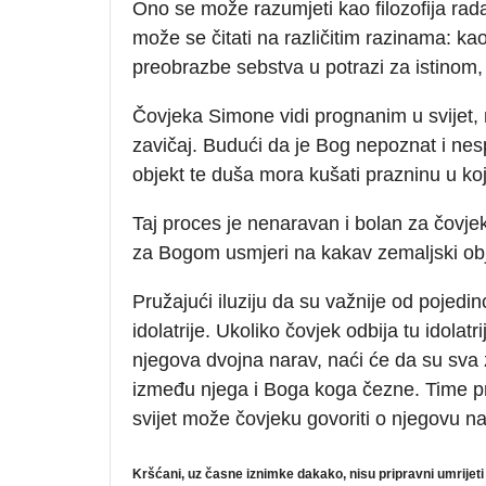
Ono se može razumjeti kao filozofija rada
može se čitati na različitim razinama: ka
preobrazbe sebstva u potrazi za istinom,
Čovjeka Simone vidi prognanim u svijet
zavičaj. Budući da je Bog nepoznat i nes
objekt te duša mora kušati prazninu u k
Taj proces je nenaravan i bolan za čovje
za Bogom usmjeri na kakav zemaljski objek
Pružajući iluziju da su važnije od pojedi
idolatrije. Ukoliko čovjek odbija tu idolatri
njegova dvojna narav, naći će da su sva z
između njega i Boga koga čezne. Time p
svijet može čovjeku govoriti o njegovu n
Kršćani, uz časne iznimke dakako, nisu pripravni umrijeti z