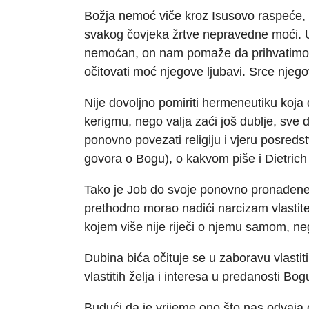
Božja nemoć viče kroz Isusovo raspeće, 
svakog čovjeka žrtve nepravedne moći.
nemoćan, on nam pomaže da prihvatimo
očitovati moć njegove ljubavi. Srce njeg
Nije dovoljno pomiriti hermeneutiku koja 
kerigmu, nego valja zaći još dublje, sv
ponovno povezati religiju i vjeru posred
govora o Bogu), o kakvom piše i Dietrich
Tako je Job do svoje ponovno pronađene v
prethodno morao nadići narcizam vlastite ž
kojem više nije riječi o njemu samom, n
Dubina bića očituje se u zaboravu vlastiti
vlastitih želja i interesa u predanosti Bo
Budući da je vrijeme ono što nas odvaja 