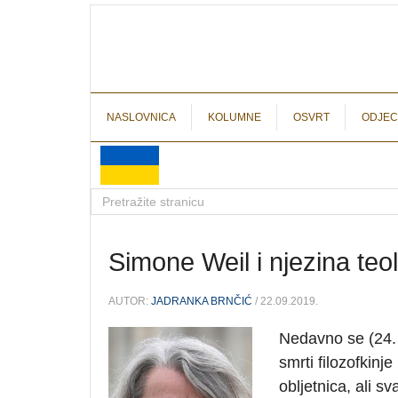
NASLOVNICA
KOLUMNE
OSVRT
ODJEC
Simone Weil i njezina teo
AUTOR:
JADRANKA BRNČIĆ
/ 22.09.2019.
Nedavno se (24.
smrti filozofkinj
obljetnica, ali s