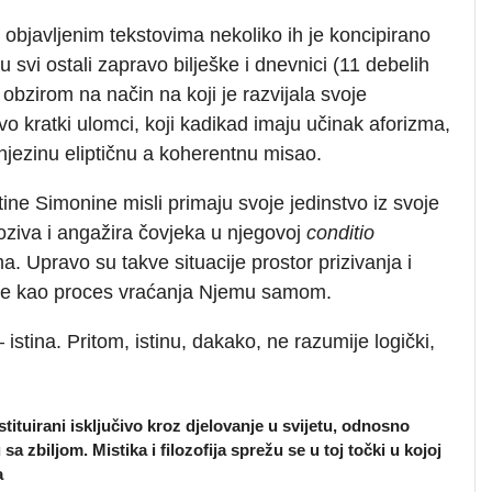
bjavljenim tekstovima nekoliko ih je koncipirano
u svi ostali zapravo bilješke i dnevnici (11 debelih
s obzirom na način na koji je razvijala svoje
o kratki ulomci, koji kadikad imaju učinak aforizma,
u njezinu eliptičnu a koherentnu misao.
ine Simonine misli primaju svoje jedinstvo iz svoje
oziva i angažira čovjeka u njegovoj
conditio
a. Upravo su takve situacije prostor prizivanja i
mije kao proces vraćanja Njemu samom.
 istina. Pritom, istinu, dakako, ne razumije logički,
tituirani isključivo kroz djelovanje u svijetu, odnosno
u sa zbiljom.
Mistika i filozofija sprežu se u toj točki u kojoj
a