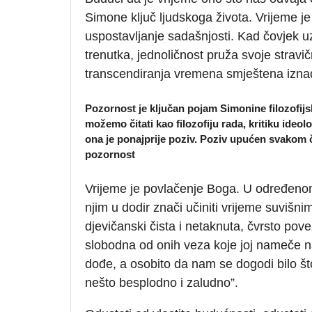
Simone ključ ljudskoga života. Vrijeme je
uspostavljanje sadašnjosti. Kad čovjek
trenutka, jednoličnost pruža svoje strav
transcendiranja vremena smještena iznad
Pozornost je ključan pojam Simonine filozofijs
možemo čitati kao filozofiju rada, kritiku ideolo
ona je ponajprije poziv. Poziv upućen svakom č
pozornost
Vrijeme je povlačenje Boga. U određenom
njim u dodir znači učiniti vrijeme suvišn
djevičanski čista i netaknuta, čvrsto p
slobodna od onih veza koje joj nameče n
dođe, a osobito da nam se dogodi bilo što 
nešto besplodno i zaludno”.