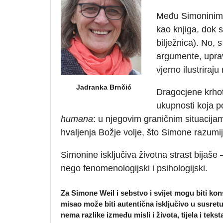
Među Simoninim o
kao knjiga, dok s
bilježnica). No, 
argumente, uprav
vjerno ilustriraj
Jadranka Brnčić
Dragocjene krhot
ukupnosti koja p
humana
: u njegovim graničnim situacijam
hvaljenja Božje volje, što Simone razu
Simonine isključiva životna strast bijaše –
nego fenomenologijski i psihologijski.
Za Simone Weil i sebstvo i svijet mogu biti kons
misao može biti autentična isključivo u susret
nema razlike između misli i života, tijela i tekst