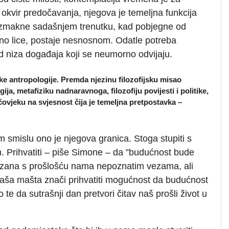
 okvir predočavanja, njegova je temeljna funkcija
 uzmakne sadašnjem trenutku, kad pobjegne od
ično lice, postaje nesnosnom. Odatle potreba
 niza događaja koji se neumorno odvijaju.
ke antropologije. Premda njezinu filozofijsku misao
gija, metafiziku nadnaravnoga, filozofiju povijesti i politike,
ovjeku na svjesnost čija je temeljna pretpostavka –
 smislu ono je njegova granica. Stoga stupiti s
im. Prihvatiti – piše Simone – da ”budućnost bude
ovezana s prošlošću nama nepoznatim vezama, ali
aša mašta znači prihvatiti mogućnost da budućnost
te da sutrašnji dan pretvori čitav naš prošli život u