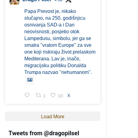
4 Jul
Papa Prevost je, nikako
slučajno, na 250. godišnjicu
osnivanja SAD-a i Dan
neovisnosti, posjetio otok
Lampedusu, simbolu, jer ga se
smatra "vratom Europe" za sve
one koji riskiraju život prelaskom
Mediterana. Lav je, inače,
migracijsku politiku Donalda
Trumpa nazvao "nehumanom".
1
10
X
Load More