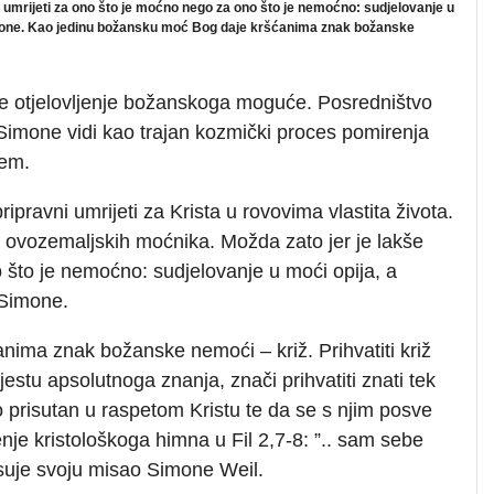
umrijeti za ono što je moćno nego za ono što je nemoćno: sudjelovanje u
Simone. Kao jedinu božansku moć Bog daje kršćanima znak božanske
a je otjelovljenje božanskoga moguće. Posredništvo
 Simone vidi kao trajan kozmički proces pomirenja
jem.
pravni umrijeti za Krista u rovovima vlastita života.
ima ovozemaljskih moćnika. Možda zato jer je lakše
 što je nemoćno: sudjelovanje u moći opija, a
 Simone.
ima znak božanske nemoći – križ. Prihvatiti križ
stu apsolutnoga znanja, znači prihvatiti znati tek
o prisutan u raspetom Kristu te da se s njim posve
enje kristološkoga himna u Fil 2,7-8: ”.. sam sebe
isuje svoju misao Simone Weil.