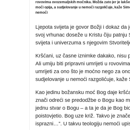
rovovima ovozemaljskih moćnika. Možda zato jer je lakše 
moći opija, a sudjelovanje u nemoći razgolićuje, kaže 
nemoći
Ljepota svijeta je govor Božji i dokaz d
svoj vrhunac doseže u Kristu čiju patnju
svijeta i univerzuma s njegovim Stvoritel
Kršćani, uz časne iznimke dakako, nisu pri
Ali umiju biti pripravni umrijeti u rovov
umrijeti za ono što je moćno nego za ono
sudjelovanje u nemoći razgolićuje, kaže
Kao jedinu božansku moć Bog daje kršćan
znači odreći se predodžbe o Bogu kao mje
jednu stvar o Bogu – a ta je da je Bog bi
poistovjetio. Bog uze križ. Takvo je znač
isprazni…”. U takvu teologiju nemoći up