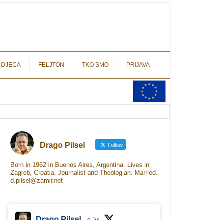
autograf.hr
novinarstvo s potpisom
 DJECA
FELJTON
TKO SMO
PRIJAVA
Drago Pilsel
Follow
Born in 1962 in Buenos Aires, Argentina. Lives in
Zagreb, Croatia. Journalist and Theologian. Married.
d.pilsel@zamir.net
Drago Pilsel