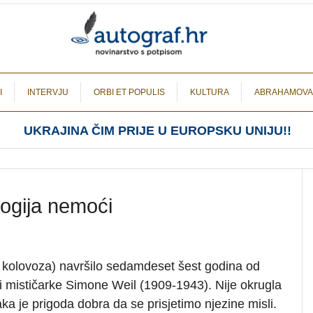
I
INTERVJU
ORBI ET POPULIS
KULTURA
ABRAHAMOVA
UKRAJINA ČIM PRIJE U EUROPSKU UNIJU!!
logija nemoći
 kolovoza) navršilo sedamdeset šest godina od
e i mističarke Simone Weil (1909-1943). Nije okrugla
vaka je prigoda dobra da se prisjetimo njezine misli.