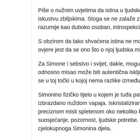
Piše o nužnim uvjetima da istina u ljuds
iskustvu zbiljskima. Stoga se ne zalaže za
razumije kao duboko osoban, introspekci
S obzirom da tako shvaćena istina ne mož
ovjere jest da se ono što o njoj ljudska m
Za Simone i sebstvo i svijet, dakle, mogu b
odnosno misao može biti autentična isključ
se u toj točki u kojoj nema razlike između mi
Simonino fizičko tijelo u kojem je tuđa pat
izbrazdano nuždom vapaja. Iskristalizira
preciznom misli spletenom oko nekoliko kl
suosjećanje, pozornost, ljudske potrebe. 
cjelokupnoga Simonina djela.