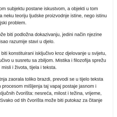
kom subjektu postane iskustvom, a objekti u tom
 neku teoriju ljudske proizvodnje istine, nego istinu
jski problem.
e biti podložna dokazivanju, jedini način njezine
isao razumije stavi u djelo.
iti konstituirani isključivo kroz djelovanje u svijetu,
ivo u susretu sa zbiljom. Mistika i filozofija sprežu
sli i života, tijela i teksta.
nja zaorala toliko brazdi, prevodi se u tijelo teksta
n procesom mišljenja taj vapaj postaje jasnom i
jučnih čvorišta: nesreća, milost i težina, vrijeme,
Svako od tih čvorišta može biti putokaz za čitanje