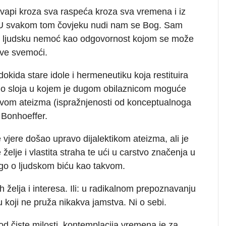
vapi kroza sva raspeća kroza sva vremena i iz
 U svakom tom čovjeku nudi nam se Bog. Sam
 ljudsku nemoć kao odgovornost kojom se može
ove svemoći.
dokida stare idole i hermeneutiku koja restituira
e do sloja u kojem je dugom obilaznicom moguće
stvom ateizma (ispražnjenosti od konceptualnoga
 Bonhoeffer.
jere došao upravo dijalektikom ateizma, ali je
elje i vlastita straha te ući u carstvo značenja u
ego o ljudskom biću kao takvom.
h želja i interesa. Ili: u radikalnom prepoznavanju
gu koji ne pruža nikakva jamstva. Ni o sebi.
od čiste milosti, kontemplacija vremena je za