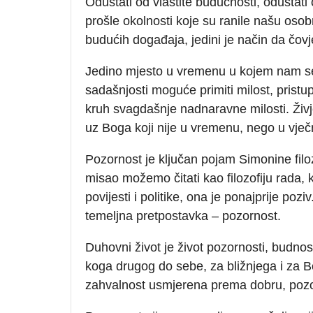
Odustati od vlastite budućnosti, odustati
prošle okolnosti koje su ranile našu osob
budućih događaja, jedini je način da čo
Jedino mjesto u vremenu u kojem nam se, d
sadašnjosti moguće primiti milost, pristupi
kruh svagdašnje nadnaravne milosti. Živje
uz Boga koji nije u vremenu, nego u vje
Pozornost je ključan pojam Simonine filoz
misao možemo čitati kao filozofiju rada, k
povijesti i politike, ona je ponajprije po
temeljna pretpostavka – pozornost.
Duhovni život je život pozornosti, budnos
koga drugog do sebe, za bližnjega i za Bo
zahvalnost usmjerena prema dobru, poz