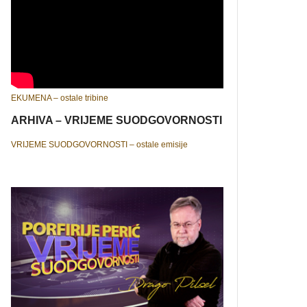
EKUMENA – ostale tribine
ARHIVA – VRIJEME SUODGOVORNOSTI
VRIJEME SUODGOVORNOSTI – ostale emisije