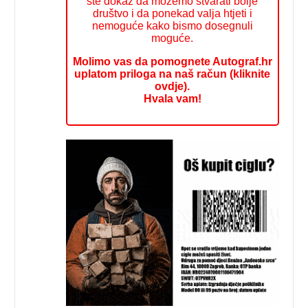
ste dokaz da možemo stvarati bolje
društvo i da ponekad valja htjeti i
nemoguće kako bismo dosegnuli
moguće.
Molimo vas da pomognete Autograf.hr
uplatom priloga na naš račun (kliknite
ovdje).
Hvala vam!