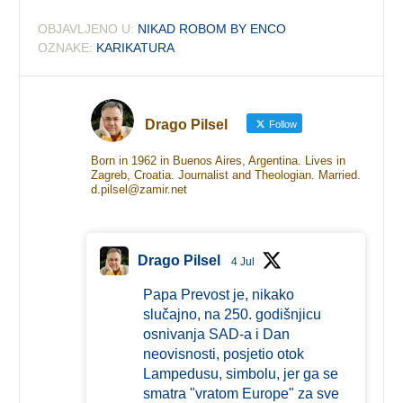
OBJAVLJENO U:
NIKAD ROBOM BY ENCO
OZNAKE:
KARIKATURA
Drago Pilsel
Follow
Born in 1962 in Buenos Aires, Argentina. Lives in
Zagreb, Croatia. Journalist and Theologian. Married.
d.pilsel@zamir.net
Drago Pilsel
4 Jul
Papa Prevost je, nikako
slučajno, na 250. godišnjicu
osnivanja SAD-a i Dan
neovisnosti, posjetio otok
Lampedusu, simbolu, jer ga se
smatra "vratom Europe" za sve