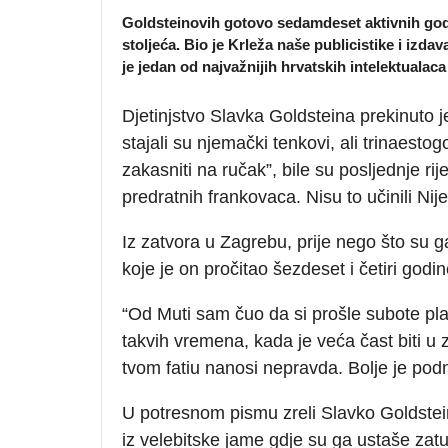
Goldsteinovih gotovo sedamdeset aktivnih godin
stoljeća. Bio je Krleža naše publicistike i izdav
je jedan od najvažnijih hrvatskih intelektuala
Djetinjstvo Slavka Goldsteina prekinuto 
stajali su njemački tenkovi, ali trinaestogo
zakasniti na ručak”, bile su posljednje ri
predratnih frankovaca. Nisu to učinili Nije
Iz zatvora u Zagrebu, prije nego što su g
koje je on pročitao šezdeset i četiri godin
“Od Muti sam čuo da si prošle subote pla
takvih vremena, kada je veća čast biti u 
tvom fatiu nanosi nepravda. Bolje je podno
U potresnom pismu zreli Slavko Goldstein 
iz velebitske jame gdje su ga ustaše zatu