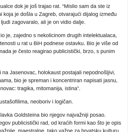
alce dok je još trajao rat. “Mislio sam da ste iz
ni koja je došla u Zagreb, otvarajući dijalog između
ljudi zagovaralo, ali je on vidio dalje.
žio je, zajedno s nekolicinom drugih intelektualaca,
enosti u rat u BiH podnese ostavku. Bio je više od
 mada je često reagirao publicistički, brzo, s punim
ji na Jasenovac, holokaust postajali nepodnošljivi,
ama, bio je spreman i koncentriran napisati jasnu,
ovac: tragika, mitomanija, istina”.
stašofilima, neoboriv i logičan.
Slavka Goldsteina bio njegov najvažniji posao.
ov publicistički rad, od kraćih formi kao što je opis
najvažnije, maestralne, tako važne za hrvatsku kulturu