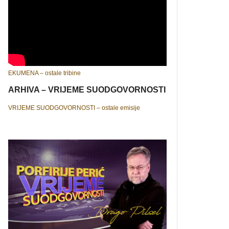
EKUMENA – ostale tribine
ARHIVA – VRIJEME SUODGOVORNOSTI
VRIJEME SUODGOVORNOSTI – ostale emisije