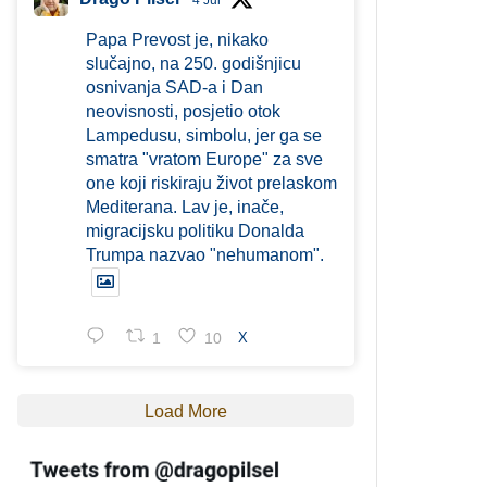
4 Jul
Papa Prevost je, nikako
slučajno, na 250. godišnjicu
osnivanja SAD-a i Dan
neovisnosti, posjetio otok
Lampedusu, simbolu, jer ga se
smatra "vratom Europe" za sve
one koji riskiraju život prelaskom
Mediterana. Lav je, inače,
migracijsku politiku Donalda
Trumpa nazvao "nehumanom".
1
10
X
Load More