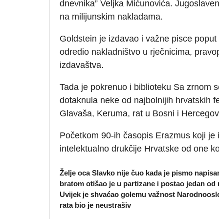
dnevnika” Veljka Mićunovića. Jugoslavens
na milijunskim nakladama.
Goldstein je izdavao i važne pisce poput 
odredio nakladništvo u rječnicima, pravo
izdavaštva.
Tada je pokrenuo i biblioteku Sa zrnom so
dotaknula neke od najbolnijih hrvatskih 
Glavaša, Keruma, rat u Bosni i Hercegovi
Početkom 90-ih časopis Erazmus koji je i
intelektualno drukčije Hrvatske od one k
Želje oca Slavko nije čuo kada je pismo napisan
bratom otišao je u partizane i postao jedan od
Uvijek je shvaćao golemu važnost Narodnooslobo
rata bio je neustrašiv