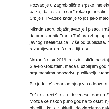
Pozvao je u Zagreb slične srpske intelektu
bajke, da je sve to san” rekao je nekolici
Srbije i Hrvatske kada je to još jako malo 
Nikada zadrt, objašnjavao je i pisao. Tra
da predsjednik Franjo Tuđman zbog uplet
javnog intelektualca i više od publicista,
razumijevanjem što mediji jesu.
Nakon što su 2016. revizionistički nasrta
Slavko Goldstein, mada u ozbiljnim godin
argumentima neoborivu publikaciju “Jasen
Bio je to još jedan od njegovih odgovora u
Teško je reći što je u devedeset godina 
Možda će nakon puno godina to ostati njeg
obitelji u knjizi “Obitelj”, do vjerojatno 