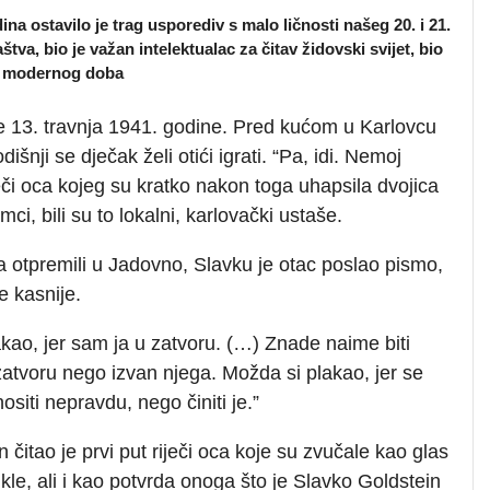
a ostavilo je trag usporediv s malo ličnosti našeg 20. i 21.
aštva, bio je važan intelektualac za čitav židovski svijet, bio
ca modernog doba
je 13. travnja 1941. godine. Pred kućom u Karlovcu
dišnji se dječak želi otići igrati. “Pa, idi. Nemoj
ječi oca kojeg su kratko nakon toga uhapsila dvojica
mci, bili su to lokalni, karlovački ustaše.
a otpremili u Jadovno, Slavku je otac poslao pismo,
e kasnije.
kao, jer sam ja u zatvoru. (…) Znade naime biti
zatvoru nego izvan njega. Možda si plakao, jer se
siti nepravdu, nego činiti je.”
čitao je prvi put riječi oca koje su zvučale kao glas
kle, ali i kao potvrda onoga što je Slavko Goldstein