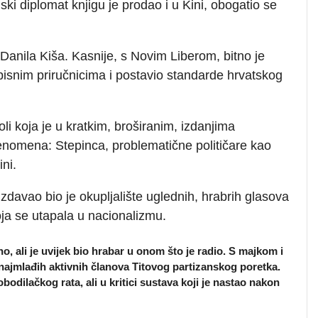
ki diplomat knjigu je prodao i u Kini, obogatio se
Danila Kiša. Kasnije, s Novim Liberom, bitno je
pisnim priručnicima i postavio standarde hrvatskog
li koja je u kratkim, broširanim, izdanjima
fenomena: Stepinca, problematične političare kao
ni.
zdavao bio je okupljalište uglednih, hrabrih glasova
oja se utapala u nacionalizmu.
o, ali je uvijek bio hrabar u onom što je radio. S majkom i
 najmlađih aktivnih članova Titovog partizanskog poretka.
dilačkog rata, ali u kritici sustava koji je nastao nakon