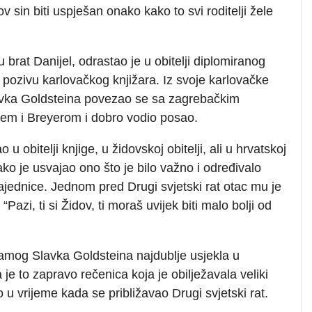
ov sin biti uspješan onako kako to svi roditelji žele
 brat Danijel, odrastao je u obitelji diplomiranog
 pozivu karlovačkog knjižara. Iz svoje karlovačke
avka Goldsteina povezao se sa zagrebačkim
jem i Breyerom i dobro vodio posao.
 u obitelji knjige, u židovskoj obitelji, ali u hrvatskoj
ko je usvajao ono što je bilo važno i određivalo
ajednice. Jednom pred Drugi svjetski rat otac mu je
Pazi, ti si Židov, ti moraš uvijek biti malo bolji od
samog Slavka Goldsteina najdublje usjekla u
je to zapravo rečenica koja je obilježavala veliki
 u vrijeme kada se približavao Drugi svjetski rat.