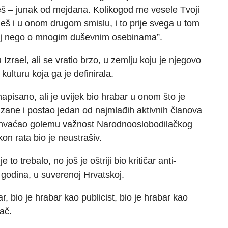
eš – junak od mejdana. Kolikogod me vesele Tvoji
udeš i u onom drugom smislu, i to prije svega u tom
dnoj nego o mnogim duševnim osebinama”.
 Izrael, ali se vratio brzo, u zemlju koju je njegovo
ulturu koja ga je definirala.
apisano, ali je uvijek bio hrabar u onom što je
izane i postao jedan od najmlađih aktivnih članova
e shvaćao golemu važnost Narodnooslobodilačkog
akon rata bio je neustrašiv.
 to trebalo, no još je oštriji bio kritičar anti-
 godina, u suverenoj Hrvatskoj.
, bio je hrabar kao publicist, bio je hrabar kao
ač.