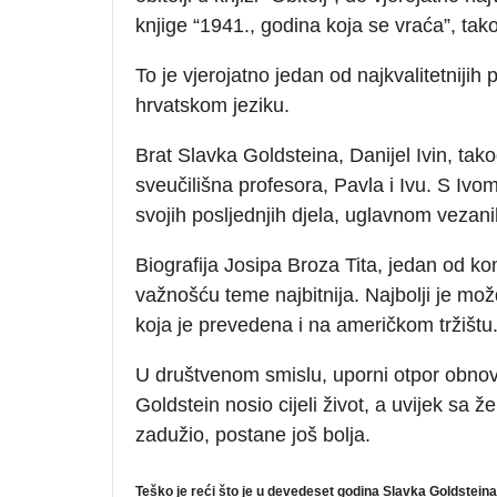
knjige “1941., godina koja se vraća”, tak
To je vjerojatno jedan od najkvalitetnijih 
hrvatskom jeziku.
Brat Slavka Goldsteina, Danijel Ivin, tako
sveučilišna profesora, Pavla i Ivu. S Iv
svojih posljednjih djela, uglavnom vezanih
Biografija Josipa Broza Tita, jedan od k
važnošću teme najbitnija. Najbolji je mož
koja je prevedena i na američkom tržištu
U društvenom smislu, uporni otpor obnovi
Goldstein nosio cijeli život, a uvijek sa ž
zadužio, postane još bolja.
Teško je reći što je u devedeset godina Slavka Goldsteina