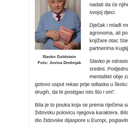
nadati da će njih
svojoj djeci.
Dječak i mlađi mu
agronoma, ali po
knjižare otac Sl
partnerima Kugli
Slavko Goldstein
Slavko je odrastao
Foto: Jovica Drobnjak
sredini. Podjedna
mentalitet obje z
gotovo usput rekao prije odlaska u školu: “
drugih, da bi postigao isto što i oni”.
Bila je to pouka koja se prema riječima 
židovsku polovicu njegova karaktera. Bila 
dio židovske dijaspore u Europi, poglavito