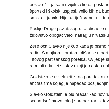
postao. “…ja sam uvijek želio da postan
športski i školski uspjesi, volio bih da b
smislu – junak. Nije tu riječ samo o je
Poslije Drugog svjetskog rata otišao je i u
židovstvo obogaćivalo, natrag u hrvatsku k
Želje oca Slavko nije čuo kada je pismo n
radio. S majkom i bratom otišao je u part
Titovog partizanskog poretka. Uvijek j
rata, ali u kritici sustava koji je nastao n
Goldstein je uvijek kritizirao poredak ako je
antifašizma kojeg je napadao posljednjih
Slavko Goldstein je bio hrabar kao novinar
scenarist filmova, bio je hrabar kao izdav