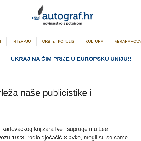
I
INTERVJU
ORBI ET POPULIS
KULTURA
ABRAHAMOVA
UKRAJINA ČIM PRIJE U EUROPSKU UNIJU!!
leža naše publicistike i
ji karlovačkog knjižara Ive i supruge mu Lee
vozu 1928. rodio dječačić Slavko, mogli su se samo