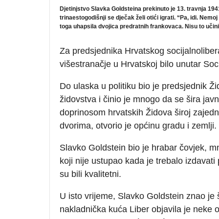
Djetinjstvo Slavka Goldsteina prekinuto je 13. travnja 194
trinaestogodišnji se dječak želi otići igrati. “Pa, idi. Nem
toga uhapsila dvojica predratnih frankovaca. Nisu to učinili
Za predsjednika Hrvatskog socijalnoliber
višestranačje u Hrvatskoj bilo unutar Soc
Do ulaska u politiku bio je predsjednik Ž
židovstva i činio je mnogo da se šira ja
doprinosom hrvatskih Židova široj zajedn
dvorima, otvorio je općinu gradu i zemlji.
Slavko Goldstein bio je hrabar čovjek, m
koji nije ustupao kada je trebalo izdavati p
su bili kvalitetni.
U isto vrijeme, Slavko Goldstein znao je
nakladnička kuća Liber objavila je neke