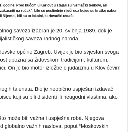
1. godine. Pred kućom u Karlovcu stajali su njemački tenkovi, ali
oj zakasniti na ručak”, bile su posljednje riječi oca kojeg su kratko nakon
 Nijemci, bili su to lokalni, karlovački ustaše
alnog saveza izabran je 20. svibnja 1989. dok je
ijalističkog saveza radnog naroda.
idovske općine Zagreb. Uvijek je bio svjestan svoga
vnost upozna sa židovskom tradicijom, kulturom,
ici. On je bio motor izložbe o judaizmu u Klovićevim
nogih talenata. Bio je neobično uspješan izdavač
isce koji su bili disidenti ili neugodni vlastima, ako
 što može biti važna i uspješna roba. Njegova
 od globalno važnih naslova, poput “Moskovskih