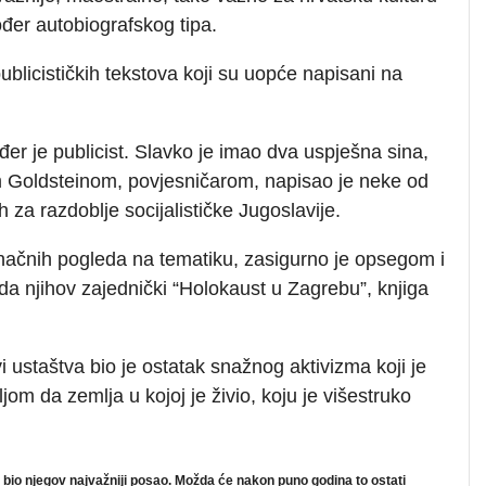
ođer autobiografskog tipa.
publicističkih tekstova koji su uopće napisani na
đer je publicist. Slavko je imao dva uspješna sina,
om Goldsteinom, povjesničarom, napisao je neke od
 za razdoblje socijalističke Jugoslavije.
onačnih pogleda na tematiku, zasigurno je opsegom i
da njihov zajednički “Holokaust u Zagrebu”, knjiga
.
 ustaštva bio je ostatak snažnog aktivizma koji je
eljom da zemlja u kojoj je živio, koju je višestruko
 bio njegov najvažniji posao. Možda će nakon puno godina to ostati