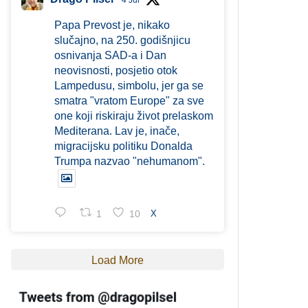
4 Jul
Papa Prevost je, nikako
slučajno, na 250. godišnjicu
osnivanja SAD-a i Dan
neovisnosti, posjetio otok
Lampedusu, simbolu, jer ga se
smatra "vratom Europe" za sve
one koji riskiraju život prelaskom
Mediterana. Lav je, inače,
migracijsku politiku Donalda
Trumpa nazvao "nehumanom".
1
10
X
Load More