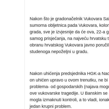
Nakon što je gradonačelnik Vukovara Sab
sumorna obljetnica pada Vukovara, kolona 
grada, sve je izvjesnije da će ova, 22-a 
samog prisjećanja, na najveću hrvatsku tr
obranu hrvatskog Vukovara javno poručili 
studenoga nepoželjni u gradu.
Nakon uhićenja predsjednika HGK-a Nadan
on uhićen upravo u ovom trenutku, ne bi 
problema- od gospodarskih (najava mog
ove vukovarske tragedije. U Banskim se d
mogla izmaknuti kontroli, a to vladi, iona
jedan krupni problem.