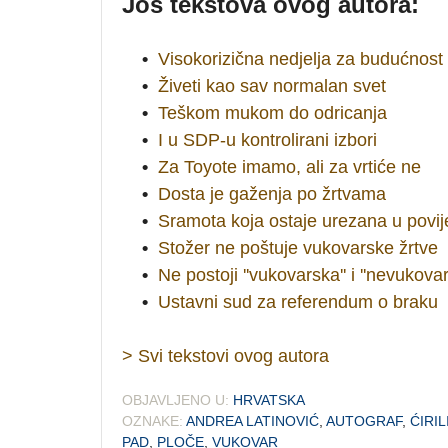
Još tekstova ovog autora:
•
Visokorizična nedjelja za budućnost
•
Živeti kao sav normalan svet
•
Teškom mukom do odricanja
•
I u SDP-u kontrolirani izbori
•
Za Toyote imamo, ali za vrtiće ne
•
Dosta je gaženja po žrtvama
•
Sramota koja ostaje urezana u povij
•
Stožer ne poštuje vukovarske žrtve
•
Ne postoji ''vukovarska'' i ''nevukova
•
Ustavni sud za referendum o braku
> Svi tekstovi ovog autora
OBJAVLJENO U:
HRVATSKA
OZNAKE:
ANDREA LATINOVIĆ
,
AUTOGRAF
,
ĆIRIL
PAD
,
PLOČE
,
VUKOVAR