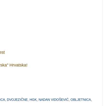
est
rska'' Hrvatska!
ICA
,
DVOJEZIČNE
,
HGK
,
NADAN VIDOŠEVIĆ
,
OBLJETNICA
,