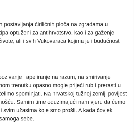
 postavljanja ćirilićnih ploča na zgradama u
ipa optuženi za antihrvatstvo, kao i za gaženje
ivote, ali i svih Vukovaraca kojima je i budućnost
ozivanje i apeliranje na razum, na smirivanje
dnom trenutku opasno mogle prijeći rub i prerasti u
 želimo spominjati. Na hrvatskoj tužnoj zemlji povijest
ućnošću. Samim time oduzimajući nam vjeru da ćemo
i svim užasima koje smo prošli. A kada čovjek
e samoga sebe.