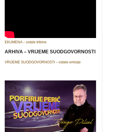
EKUMENA – ostale tribine
ARHIVA – VRIJEME SUODGOVORNOSTI
VRIJEME SUODGOVORNOSTI – ostale emisije