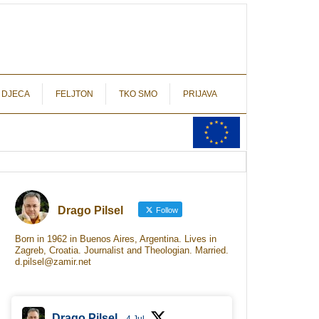
autograf.hr
novinarstvo s potpisom
 DJECA
FELJTON
TKO SMO
PRIJAVA
Drago Pilsel
Follow
Born in 1962 in Buenos Aires, Argentina. Lives in
Zagreb, Croatia. Journalist and Theologian. Married.
d.pilsel@zamir.net
Drago Pilsel