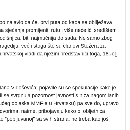
o najavio da će, prvi puta od kada se obilježava
sjećanja promijeniti rutu i više neće ići središtem
godišnjica, biti najmučnija do sada. Ne samo zbog
agediju, već i stoga što su članovi Stožera za
hrvatskoj vladi da njezini predstavnici toga, 18.-og
a Vidoševića, pojavile su se spekulacije kako je
li se svrgnula pozornost javnosti s niza nagomilanih
ućeg dolaska MMF-a u Hrvatsku) pa sve do, upravo
vorima, naime, pribojavaju kako bi obljetnica
ko ”popljuvanoj” sa svih strana, ne treba kao još