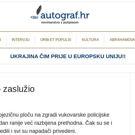
I
INTERVJU
ORBI ET POPULIS
KULTURA
ABRAHAMOVA
UKRAJINA ČIM PRIJE U EUROPSKU UNIJU!!
 zaslužio
ojezičnu ploču na zgradi vukovarske policijske
 dan ranije već razbijena prethodna. Čak su se i
jedili i svi su napadači privedeni.