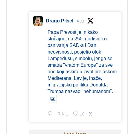
Drago Pilsel
4 Jul
Papa Prevost je, nikako
slučajno, na 250. godišnjicu
osnivanja SAD-a i Dan
neovisnosti, posjetio otok
Lampedusu, simbolu, jer ga se
smatra "vratom Europe" za sve
one koji riskiraju život prelaskom
Mediterana. Lav je, inače,
migracijsku politiku Donalda
Trumpa nazvao "nehumanom".
1
10
X