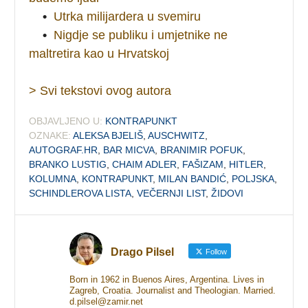
•
Utrka milijardera u svemiru
•
Nigdje se publiku i umjetnike ne
maltretira kao u Hrvatskoj
> Svi tekstovi ovog autora
OBJAVLJENO U:
KONTRAPUNKT
OZNAKE:
ALEKSA BJELIŠ
,
AUSCHWITZ
,
AUTOGRAF.HR
,
BAR MICVA
,
BRANIMIR POFUK
,
BRANKO LUSTIG
,
CHAIM ADLER
,
FAŠIZAM
,
HITLER
,
KOLUMNA
,
KONTRAPUNKT
,
MILAN BANDIĆ
,
POLJSKA
,
SCHINDLEROVA LISTA
,
VEČERNJI LIST
,
ŽIDOVI
Drago Pilsel
Follow
Born in 1962 in Buenos Aires, Argentina. Lives in
Zagreb, Croatia. Journalist and Theologian. Married.
d.pilsel@zamir.net