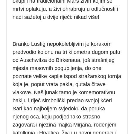
okupili na tradicionalni Marš živih kojim se
mrtvi oplakuju, a živi ohrabruju u odlučnosti i
nadi sažetoj u dvije riječi: nikad više!
Branko Lustig nepokolebljivim je korakom
predvodio kolonu na tri kilometra dugom putu
od Auschwitza do Birkenaua, još strašnijeg
mjesta masovnih pogubljenja, do one
poznate velike kapije ispod stražarskog tornja
koja je, poput vrata pakla, gutala čitave
vlakove. Naš junak tamo je komemorativnu
baklju i riječ simbolički predao svojoj kćeri
Sari kao najboljem svjedoku da poruka
njenog oca, koju podjednako strasno
zagovara i njezina majka Mirjana, rođenjem
katolkinja i Hrvatica, živi i u novoj generaciji.