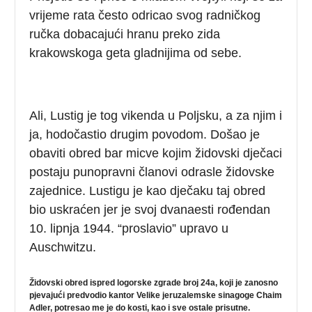
vrijeme rata često odricao svog radničkog
ručka dobacajući hranu preko zida
krakowskoga geta gladnijima od sebe.
Ali, Lustig je tog vikenda u Poljsku, a za njim i
ja, hodočastio drugim povodom. Došao je
obaviti obred bar micve kojim židovski dječaci
postaju punopravni članovi odrasle židovske
zajednice. Lustigu je kao dječaku taj obred
bio uskraćen jer je svoj dvanaesti rođendan
10. lipnja 1944. “proslavio” upravo u
Auschwitzu.
Židovski obred ispred logorske zgrade broj 24a, koji je zanosno
pjevajući predvodio kantor Velike jeruzalemske sinagoge Chaim
Adler, potresao me je do kosti, kao i sve ostale prisutne.