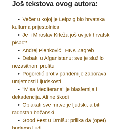
Još tekstova ovog autora:
•
Večer u kojoj je Leipzig bio hrvatska
kulturna prijestolnica
•
Je li Miroslav Krleža još uvijek hrvatski
pisac?
•
Andrej Plenković i HNK Zagreb
•
Debakl u Afganistanu: sve je služilo
nezasitnom profitu
•
Pogorelić protiv pandemije zaborava
umjetnosti i ljudskosti
•
"Misa Mediterana" je blasfemija i
dekadencija. Ali ne škodi
•
Oplakati sve mrtve je ljudski, a biti
radostan božanski
•
Good Fest u Drnišu: prilika da (opet)
budemo ljudi