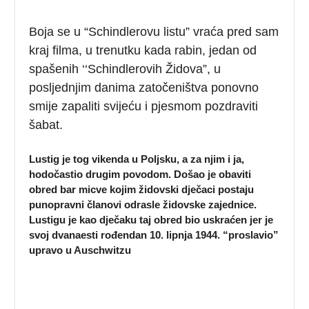
Boja se u “Schindlerovu listu” vraća pred sam
kraj filma, u trenutku kada rabin, jedan od
spašenih ‘‘Schindlerovih Židova”, u
posljednjim danima zatočeništva ponovno
smije zapaliti svijeću i pjesmom pozdraviti
šabat.
Lustig je tog vikenda u Poljsku, a za njim i ja,
hodočastio drugim povodom. Došao je obaviti
obred bar micve kojim židovski dječaci postaju
punopravni članovi odrasle židovske zajednice.
Lustigu je kao dječaku taj obred bio uskraćen jer je
svoj dvanaesti rođendan 10. lipnja 1944. “proslavio”
upravo u Auschwitzu