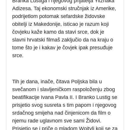
Branka Lustiga i njegovog prijatelja Yitzhaka
Adizesa. Taj ekonomski stručnjak iz Amerike,
podrijetlom potomak sefardske židovske
obitelji iz Makedonije, isticao je razum koji
čovjeku kaže kamo da stavi srce, dok je
slavni hrvatski filmaš zaključio da na kraju o
tome što je i kakav je čovjek ipak presuđuje
srce.
Tih je dana, inače, čitava Poljska bila u
svečanom i slavljeničkom raspoloženju zbog
beatifikacije Ivana Pavla II. I Branko Lustig se
prisjetio svog susreta s tim papom i njegovog
srdačnog smijeha nad činjenicom da film o
njemu rade uglavnom sve sami Židovi.
Prisjetio se i priče o mladom Wojtyli koji se za