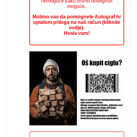
nemoguće kako bismo dosegnuli
moguće.
Molimo vas da pomognete Autograf.hr
uplatom priloga na naš račun (kliknite
ovdje).
Hvala vam!