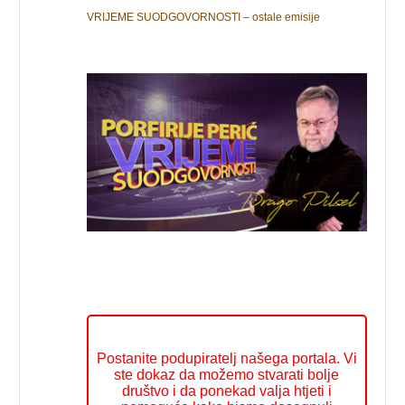
VRIJEME SUODGOVORNOSTI – ostale emisije
Postanite podupiratelj našega portala. Vi
ste dokaz da možemo stvarati bolje
društvo i da ponekad valja htjeti i