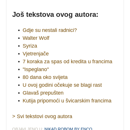
Još tekstova ovog autora:
•
Gdje su nestali radnici?
•
Walter Wolf
•
Syriza
•
Vjetrenjače
•
7 koraka za spas od kredita u francima
•
''Ispeglano''
•
80 dana oko svijeta
•
U ovoj godini očekuje se blagi rast
•
Glavaš prepušten
•
Kutija pripomoći u švicarskim francima
> Svi tekstovi ovog autora
OBJAVLJENO U:
NIKAD ROBOM BY ENCO