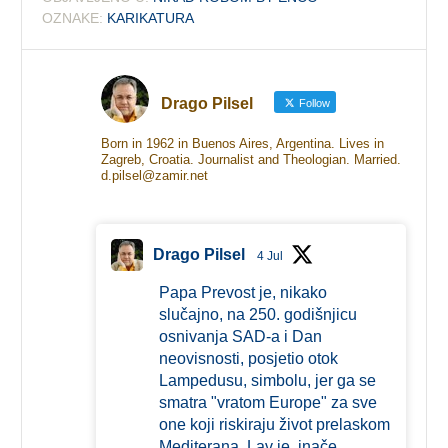
OZNAKE:
KARIKATURA
Drago Pilsel
Follow
Born in 1962 in Buenos Aires, Argentina. Lives in
Zagreb, Croatia. Journalist and Theologian. Married.
d.pilsel@zamir.net
Drago Pilsel
4 Jul
Papa Prevost je, nikako
slučajno, na 250. godišnjicu
osnivanja SAD-a i Dan
neovisnosti, posjetio otok
Lampedusu, simbolu, jer ga se
smatra "vratom Europe" za sve
one koji riskiraju život prelaskom
Mediterana. Lav je, inače,