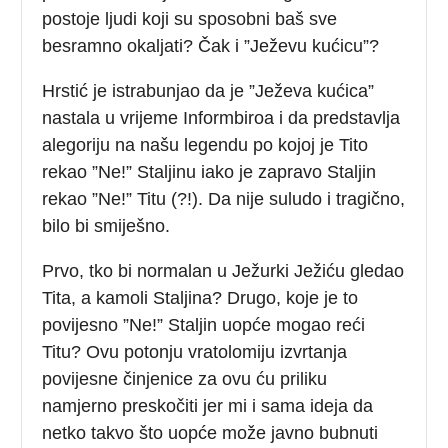
postoje ljudi koji su sposobni baš sve
besramno okaljati? Čak i ”Ježevu kućicu”?
Hrstić je istrabunjao da je ”Ježeva kućica”
nastala u vrijeme Informbiroa i da predstavlja
alegoriju na našu legendu po kojoj je Tito
rekao ”Ne!” Staljinu iako je zapravo Staljin
rekao ”Ne!” Titu (?!). Da nije suludo i tragično,
bilo bi smiješno.
Prvo, tko bi normalan u Ježurki Ježiću gledao
Tita, a kamoli Staljina? Drugo, koje je to
povijesno ”Ne!” Staljin uopće mogao reći
Titu? Ovu potonju vratolomiju izvrtanja
povijesne činjenice za ovu ću priliku
namjerno preskočiti jer mi i sama ideja da
netko takvo što uopće može javno bubnuti