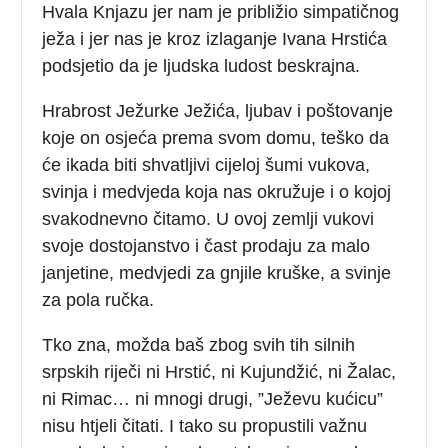
Hvala Knjazu jer nam je približio simpatičnog
ježa i jer nas je kroz izlaganje Ivana Hrstića
podsjetio da je ljudska ludost beskrajna.
Hrabrost Ježurke Ježića, ljubav i poštovanje
koje on osjeća prema svom domu, teško da
će ikada biti shvatljivi cijeloj šumi vukova,
svinja i medvjeda koja nas okružuje i o kojoj
svakodnevno čitamo. U ovoj zemlji vukovi
svoje dostojanstvo i čast prodaju za malo
janjetine, medvjedi za gnjile kruške, a svinje
za pola ručka.
Tko zna, možda baš zbog svih tih silnih
srpskih riječi ni Hrstić, ni Kujundžić, ni Žalac,
ni Rimac… ni mnogi drugi, ”Ježevu kućicu”
nisu htjeli čitati. I tako su propustili važnu