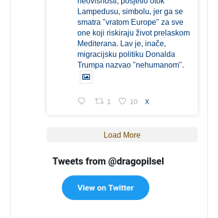
neovisnosti, posjetio otok
Lampedusu, simbolu, jer ga se
smatra "vratom Europe" za sve
one koji riskiraju život prelaskom
Mediterana. Lav je, inače,
migracijsku politiku Donalda
Trumpa nazvao "nehumanom".
1
10
X
Load More