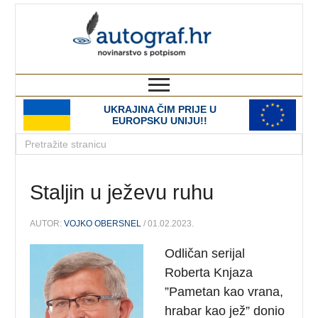
autograf.hr
novinarstvo s potpisom
UKRAJINA ČIM PRIJE U
EUROPSKU UNIJU!!
Staljin u ježevu ruhu
AUTOR:
VOJKO OBERSNEL
/ 01.02.2023.
Odličan serijal
Roberta Knjaza
”Pametan kao vrana,
hrabar kao jež” donio