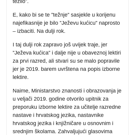
težilo”.
E, kako bi se te ”težnje” sasjekle u korijenu
najefikasnije je bilo ”Ježevu kućicu” naprosto
– izbaciti. Na dulji rok.
I taj dulji rok zapravo još uvijek traje, jer
”Ježeva kućica” i dalje nije u obaveznoj lektiri
za prvi razred, ali stvari su se malo popravile
jer je 2019. barem uvrštena na popis izborne
lektire.
Naime, Ministarstvo znanosti i obrazovanja je
u veljači 2019. godine otvorilo upitnik za
preporuku izborne lektire za učitelje razredne
nastave i hrvatskog jezika, nastavnike
hrvatskog jezika i knjižničare u osnovnim i
srednjim školama. Zahvaljujući glasovima