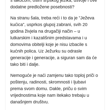
s lakoćom, osim srpskog jezika, usvoje i ove
dodatne predložene posebnosti?
Na stranu šala, treba reći i to da je ”Ježeva
kućica”, usprkos glupoj zabrani, svih 20
godina živjela na drugačiji način – u
lutkarskim i kazališnim predstavama i u
domovima obitelji koje je nisu izbacile s
kućnih polica. Uz Ježurku su odrasle
generacije i generacije, a siguran sam da će
tako biti i dalje.
Nemoguće je naći zamjenu tako toploj priči o
poštenju, radinosti, skromnosti i ljubavi
prema svom domu. Dakle, priču o svim
vrijednostima koje nam itekako trebaju u
današnjem društvu.