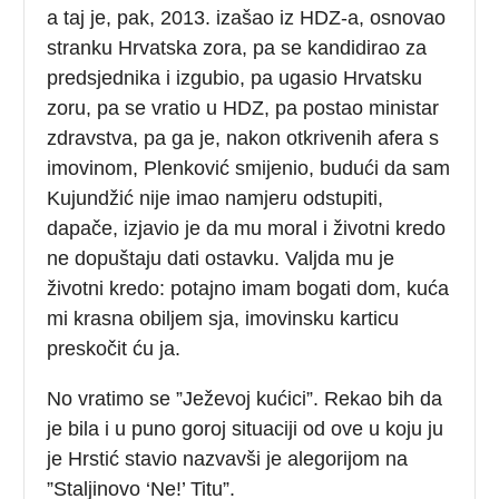
a taj je, pak, 2013. izašao iz HDZ-a, osnovao
stranku Hrvatska zora, pa se kandidirao za
predsjednika i izgubio, pa ugasio Hrvatsku
zoru, pa se vratio u HDZ, pa postao ministar
zdravstva, pa ga je, nakon otkrivenih afera s
imovinom, Plenković smijenio, budući da sam
Kujundžić nije imao namjeru odstupiti,
dapače, izjavio je da mu moral i životni kredo
ne dopuštaju dati ostavku. Valjda mu je
životni kredo: potajno imam bogati dom, kuća
mi krasna obiljem sja, imovinsku karticu
preskočit ću ja.
No vratimo se ”Ježevoj kućici”. Rekao bih da
je bila i u puno goroj situaciji od ove u koju ju
je Hrstić stavio nazvavši je alegorijom na
”Staljinovo ‘Ne!’ Titu”.