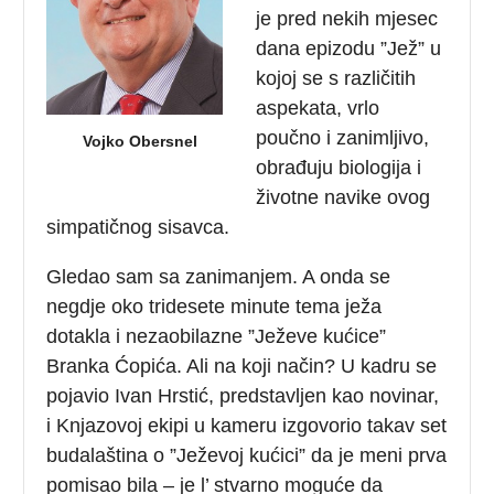
je pred nekih mjesec
dana epizodu ”Jež” u
kojoj se s različitih
aspekata, vrlo
poučno i zanimljivo,
Vojko Obersnel
obrađuju biologija i
životne navike ovog
simpatičnog sisavca.
Gledao sam sa zanimanjem. A onda se
negdje oko tridesete minute tema ježa
dotakla i nezaobilazne ”Ježeve kućice”
Branka Ćopića. Ali na koji način? U kadru se
pojavio Ivan Hrstić, predstavljen kao novinar,
i Knjazovoj ekipi u kameru izgovorio takav set
budalaština o ”Ježevoj kućici” da je meni prva
pomisao bila – je l’ stvarno moguće da