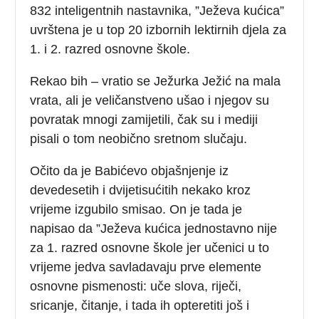
832 inteligentnih nastavnika, ”Ježeva kućica”
uvrštena je u top 20 izbornih lektirnih djela za
1. i 2. razred osnovne škole.
Rekao bih – vratio se Ježurka Ježić na mala
vrata, ali je veličanstveno ušao i njegov su
povratak mnogi zamijetili, čak su i mediji
pisali o tom neobično sretnom slučaju.
Očito da je Babićevo objašnjenje iz
devedesetih i dvijetisućitih nekako kroz
vrijeme izgubilo smisao. On je tada je
napisao da ”Ježeva kućica jednostavno nije
za 1. razred osnovne škole jer učenici u to
vrijeme jedva savladavaju prve elemente
osnovne pismenosti: uče slova, riječi,
sricanje, čitanje, i tada ih opteretiti još i