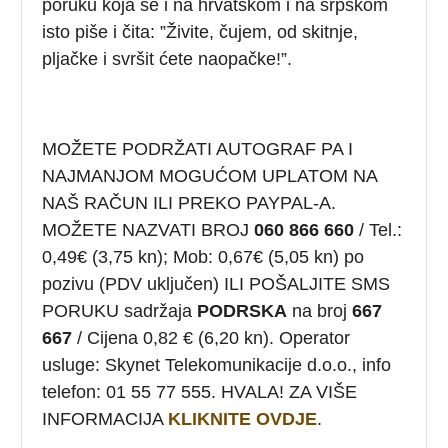
poruku koja se i na hrvatskom i na srpskom
isto piše i čita: ”Živite, čujem, od skitnje,
pljačke i svršit ćete naopačke!”.
MOŽETE PODRŽATI AUTOGRAF PA I
NAJMANJOM MOGUĆOM UPLATOM NA
NAŠ RAČUN ILI PREKO PAYPAL-A.
MOŽETE NAZVATI BROJ
060 866 660
/ Tel.:
0,49€ (3,75 kn); Mob: 0,67€ (5,05 kn) po
pozivu (PDV uključen) ILI POŠALJITE SMS
PORUKU sadržaja
PODRSKA
na broj
667
667
/ Cijena 0,82 € (6,20 kn). Operator
usluge: Skynet Telekomunikacije d.o.o., info
telefon: 01 55 77 555. HVALA! ZA VIŠE
INFORMACIJA
KLIKNITE OVDJE
.