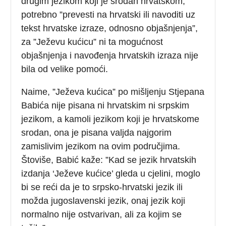
drugim jezikom koji je srodan hrvatskom,
potrebno ”prevesti na hrvatski ili navoditi uz
tekst hrvatske izraze, odnosno objašnjenja”,
za ”Ježevu kućicu” ni ta mogućnost
objašnjenja i navođenja hrvatskih izraza nije
bila od velike pomoći.
Naime, ”Ježeva kućica” po mišljenju Stjepana
Babića nije pisana ni hrvatskim ni srpskim
jezikom, a kamoli jezikom koji je hrvatskome
srodan, ona je pisana valjda najgorim
zamislivim jezikom na ovim područjima.
Štoviše, Babić kaže: ”Kad se jezik hrvatskih
izdanja ‘Ježeve kućice’ gleda u cjelini, moglo
bi se reći da je to srpsko-hrvatski jezik ili
možda jugoslavenski jezik, onaj jezik koji
normalno nije ostvarivan, ali za kojim se