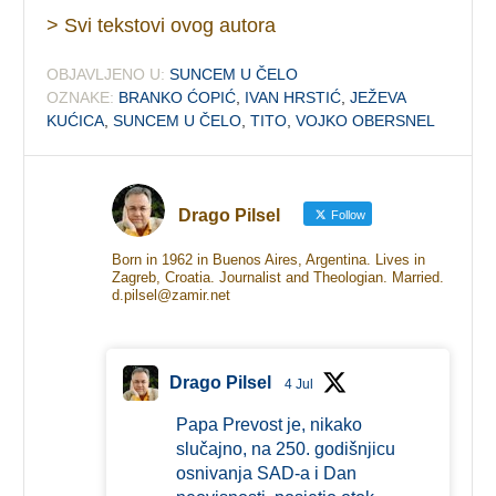
> Svi tekstovi ovog autora
OBJAVLJENO U:
SUNCEM U ČELO
OZNAKE:
BRANKO ĆOPIĆ
,
IVAN HRSTIĆ
,
JEŽEVA
KUĆICA
,
SUNCEM U ČELO
,
TITO
,
VOJKO OBERSNEL
Drago Pilsel
Follow
Born in 1962 in Buenos Aires, Argentina. Lives in
Zagreb, Croatia. Journalist and Theologian. Married.
d.pilsel@zamir.net
Drago Pilsel
4 Jul
Papa Prevost je, nikako
slučajno, na 250. godišnjicu
osnivanja SAD-a i Dan