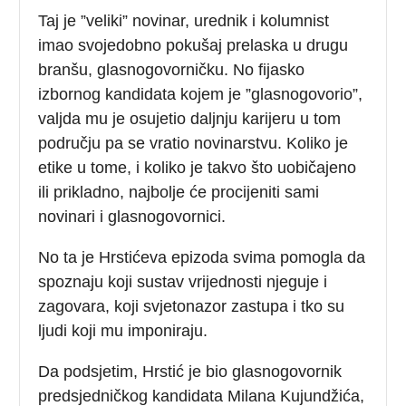
Taj je ”veliki” novinar, urednik i kolumnist
imao svojedobno pokušaj prelaska u drugu
branšu, glasnogovorničku. No fijasko
izbornog kandidata kojem je ”glasnogovorio”,
valjda mu je osujetio daljnju karijeru u tom
području pa se vratio novinarstvu. Koliko je
etike u tome, i koliko je takvo što uobičajeno
ili prikladno, najbolje će procijeniti sami
novinari i glasnogovornici.
No ta je Hrstićeva epizoda svima pomogla da
spoznaju koji sustav vrijednosti njeguje i
zagovara, koji svjetonazor zastupa i tko su
ljudi koji mu imponiraju.
Da podsjetim, Hrstić je bio glasnogovornik
predsjedničkog kandidata Milana Kujundžića,