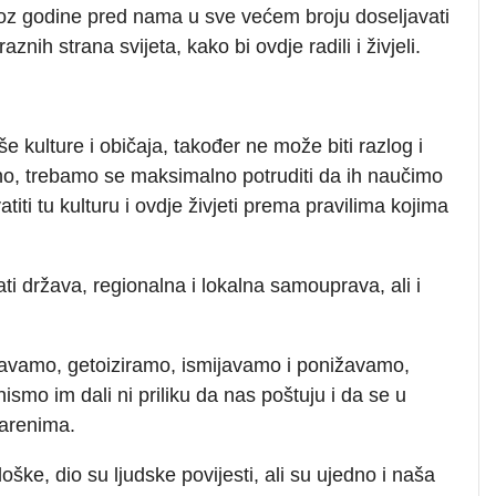
roz godine pred nama u sve većem broju doseljavati
raznih strana svijeta, kako bi ovdje radili i živjeli.
e kulture i običaja, također ne može biti razlog i
o, trebamo se maksimalno potruditi da ih naučimo
atiti tu kulturu i ovdje živjeti prema pravilima kojima
ti država, regionalna i lokalna samouprava, ali i
gavamo, getoiziramo, ismijavamo i ponižavamo,
ismo im dali ni priliku da nas poštuju i da se u
varenima.
oške, dio su ljudske povijesti, ali su ujedno i naša