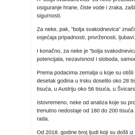
osiguranje hrane, čiste vode i zraka, zaš
sigurnosti.
Za neke, pak, ”bolja svakodnevica” znači 
osjećaja pripadnosti, privrženosti, ljubavi
I konačno, za neke je ”bolja svakodnevi
potencijala, nezavisnost i sloboda, samo
Prema podacima zemalja u koje su otišli ži
desetak godina u Irsku doselilo oko 28 t
tisuća, u Austriju oko 56 tisuća, u Švicar
Istovremeno, neke od analiza koje su pr
trenutno nedostaje od 180 do 200 tisuća 
rada.
Od 2018. godine broj ljudi koji su došli 