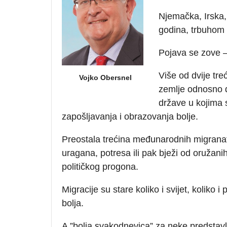
Njemačka, Irska,
godina, trbuhom 
Pojava se zove 
Više od dvije tr
Vojko Obersnel
zemlje odnosno d
države u kojima s
zapošljavanja i obrazovanja bolje.
Preostala trećina međunarodnih migranata
uragana, potresa ili pak bježi od oružanih
političkog progona.
Migracije su stare koliko i svijet, koliko
bolja.
A ”bolja svakodnevica” za neke predstavl