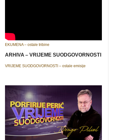
EKUMENA – ostale tribine
ARHIVA – VRIJEME SUODGOVORNOSTI
VRIJEME SUODGOVORNOSTI – ostale emisije