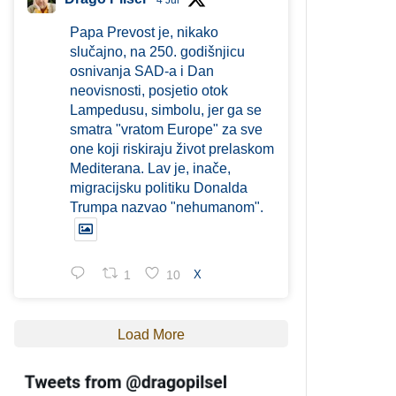
4 Jul
Papa Prevost je, nikako
slučajno, na 250. godišnjicu
osnivanja SAD-a i Dan
neovisnosti, posjetio otok
Lampedusu, simbolu, jer ga se
smatra "vratom Europe" za sve
one koji riskiraju život prelaskom
Mediterana. Lav je, inače,
migracijsku politiku Donalda
Trumpa nazvao "nehumanom".
1
10
X
Load More