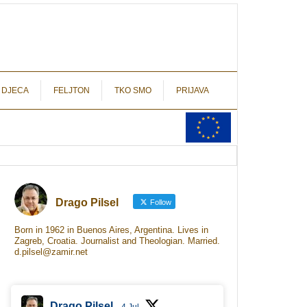
autograf.hr
novinarstvo s potpisom
 DJECA
FELJTON
TKO SMO
PRIJAVA
Drago Pilsel
Follow
Born in 1962 in Buenos Aires, Argentina. Lives in
Zagreb, Croatia. Journalist and Theologian. Married.
d.pilsel@zamir.net
Drago Pilsel