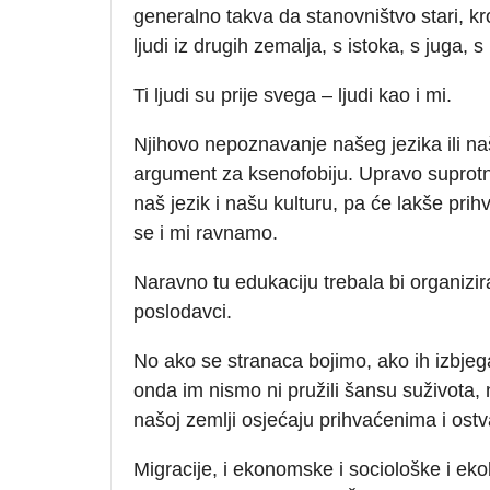
generalno takva da stanovništvo stari, k
ljudi iz drugih zemalja, s istoka, s juga, s 
Ti ljudi su prije svega – ljudi kao i mi.
Njihovo nepoznavanje našeg jezika ili naš
argument za ksenofobiju. Upravo suprotn
naš jezik i našu kulturu, pa će lakše prihv
se i mi ravnamo.
Naravno tu edukaciju trebala bi organizira
poslodavci.
No ako se stranaca bojimo, ako ih izbje
onda im nismo ni pružili šansu suživota, n
našoj zemlji osjećaju prihvaćenima i ost
Migracije, i ekonomske i sociološke i ekol