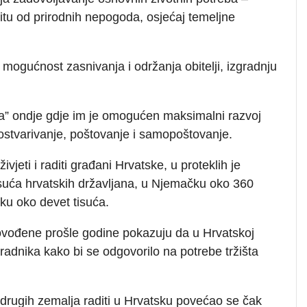
titu od prirodnih nepogoda, osjećaj temeljne
mogućnost zasnivanja i održanja obitelji, izgradnju
.
ca” ondje gdje im je omogućen maksimalni razvoj
ostvarivanje, poštovanje i samopoštovanje.
vjeti i raditi građani Hrvatske, u proteklih je
isuća hrvatskih državljana, u Njemačku oko 360
sku oko devet tisuća.
ovođene prošle godine pokazuju da u Hrvatskoj
radnika kako bi se odgovorilo na potrebe tržišta
iz drugih zemalja raditi u Hrvatsku povećao se čak