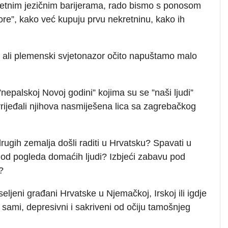
etnim jezičnim barijerama, rado bismo s ponosom
”gore”, kako već kupuju prvu nekretninu, kako ih
 ali plemenski svjetonazor očito napuštamo malo
epalskoj Novoj godini” kojima su se ”naši ljudi”
i vrijeđali njihova nasmiješena lica sa zagrebačkog
z drugih zemalja došli raditi u Hrvatsku? Spavati u
 od pogleda domaćih ljudi? Izbjeći zabavu pod
?
jeni građani Hrvatske u Njemačkoj, Irskoj ili igdje
 sami, depresivni i sakriveni od očiju tamošnjeg