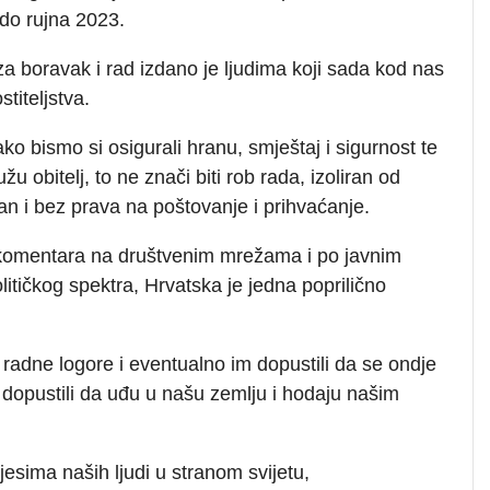
 do rujna 2023.
za boravak i rad izdano je ljudima koji sada kod nas
stiteljstva.
kako bismo si osigurali hranu, smještaj i sigurnost te
žu obitelj, to ne znači biti rob rada, izoliran od
an i bez prava na poštovanje i prihvaćanje.
 komentara na društvenim mrežama i po javnim
litičkog spektra, Hrvatska je jedna poprilično
u radne logore i eventualno im dopustili da se ondje
opustili da uđu u našu zemlju i hodaju našim
esima naših ljudi u stranom svijetu,