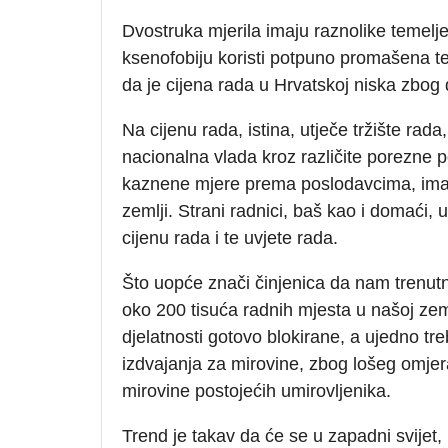
Dvostruka mjerila imaju raznolike temel
ksenofobiju koristi potpuno promašena te
da je cijena rada u Hrvatskoj niska zbog 
Na cijenu rada, istina, utječe tržište rada
nacionalna vlada kroz različite porezne p
kaznene mjere prema poslodavcima, ima m
zemlji. Strani radnici, baš kao i domaći, u 
cijenu rada i te uvjete rada.
Što uopće znači činjenica da nam trenut
oko 200 tisuća radnih mjesta u našoj zem
djelatnosti gotovo blokirane, a ujedno tr
izdvajanja za mirovine, zbog lošeg omjera
mirovine postojećih umirovljenika.
Trend je takav da će se u zapadni svijet