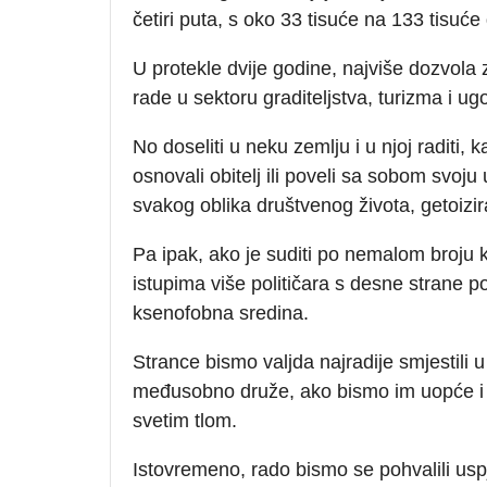
četiri puta, s oko 33 tisuće na 133 tisuće
U protekle dvije godine, najviše dozvola 
rade u sektoru graditeljstva, turizma i ugo
No doseliti u neku zemlju i u njoj raditi, 
osnovali obitelj ili poveli sa sobom svoju u
svakog oblika društvenog života, getoizir
Pa ipak, ako je suditi po nemalom broju
istupima više političara s desne strane po
ksenofobna sredina.
Strance bismo valjda najradije smjestili 
međusobno druže, ako bismo im uopće i d
svetim tlom.
Istovremeno, rado bismo se pohvalili uspj