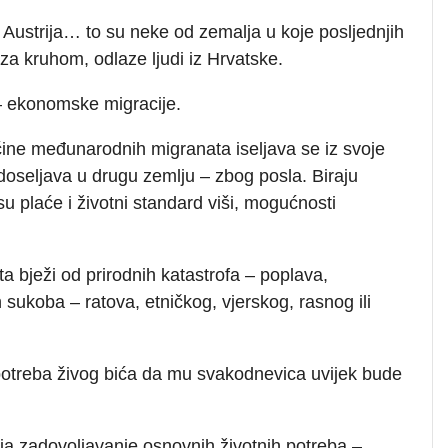
 Austrija… to su neke od zemalja u koje posljednjih
za kruhom, odlaze ljudi iz Hrvatske.
– ekonomske migracije.
ećine međunarodnih migranata iseljava se iz svoje
oseljava u drugu zemlju – zbog posla. Biraju
u plaće i životni standard viši, mogućnosti
 bježi od prirodnih katastrofa – poplava,
 sukoba – ratova, etničkog, vjerskog, rasnog ili
 i potreba živog bića da mu svakodnevica uvijek bude
ja zadovoljavanje osnovnih životnih potreba –