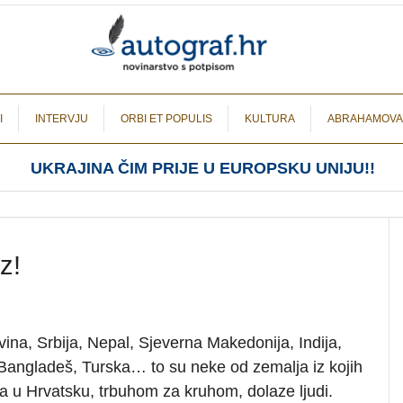
I
INTERVJU
ORBI ET POPULIS
KULTURA
ABRAHAMOVA
UKRAJINA ČIM PRIJE U EUROPSKU UNIJU!!
z!
ina, Srbija, Nepal, Sjeverna Makedonija, Indija,
, Bangladeš, Turska… to su neke od zemalja iz kojih
na u Hrvatsku, trbuhom za kruhom, dolaze ljudi.