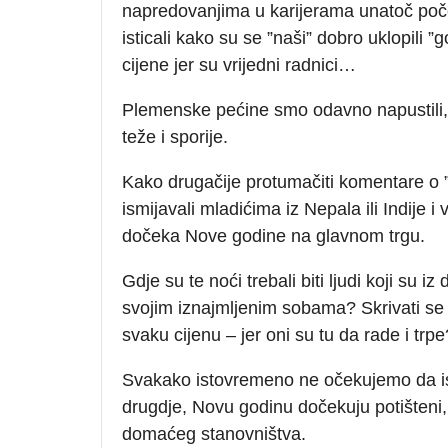
napredovanjima u karijerama unatoč poč
isticali kako su se ”naši” dobro uklopili 
cijene jer su vrijedni radnici…
Plemenske pećine smo odavno napustili,
teže i sporije.
Kako drugačije protumačiti komentare o ”n
ismijavali mladićima iz Nepala ili Indije 
dočeka Nove godine na glavnom trgu.
Gdje su te noći trebali biti ljudi koji su i
svojim iznajmljenim sobama? Skrivati se
svaku cijenu – jer oni su tu da rade i trpe
Svakako istovremeno ne očekujemo da isel
drugdje, Novu godinu dočekuju potišteni,
domaćeg stanovništva.