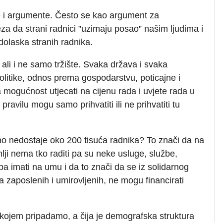
je i argumente. Često se kao argument za
za da strani radnici ”uzimaju posao” našim ljudima i
dolaska stranih radnika.
, ali i ne samo tržište. Svaka država i svaka
olitike, odnos prema gospodarstvu, poticajne i
ogućnost utjecati na cijenu rada i uvjete rada u
pravilu mogu samo prihvatiti ili ne prihvatiti tu
no nedostaje oko 200 tisuća radnika? To znači da na
lji nema tko raditi pa su neke usluge, službe,
eba imati na umu i da to znači da se iz solidarnog
 zaposlenih i umirovljenih, ne mogu financirati
, kojem pripadamo, a čija je demografska struktura