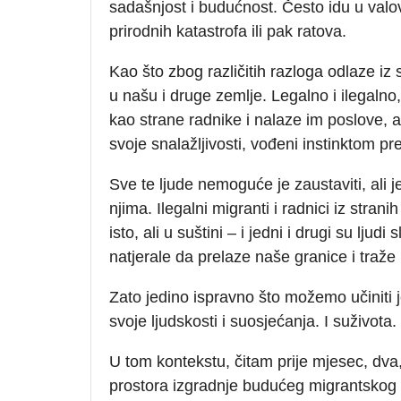
sadašnjost i budućnost. Često idu u valo
prirodnih katastrofa ili pak ratova.
Kao što zbog različitih razloga odlaze iz 
u našu i druge zemlje. Legalno i ilegaln
kao strane radnike i nalaze im poslove, a
svoje snalažljivosti, vođeni instinktom pre
Sve te ljude nemoguće je zaustaviti, al
njima. Ilegalni migranti i radnici iz stra
isto, ali u suštini – i jedni i drugi su ljud
natjerale da prelaze naše granice i traže 
Zato jedino ispravno što možemo učiniti j
svoje ljudskosti i suosjećanja. I suživota.
U tom kontekstu, čitam prije mjesec, dv
prostora izgradnje budućeg migrantskog