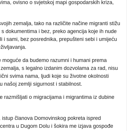
vima, ovisno o svjetskoj mapi gospodarskih kriza,
svojih zemalja, tako na različite načine migranti stižu
o, s dokumentima i bez, preko agencija koje ih nude
li i sami, bez posrednika, prepušteni sebi i umijeću
življavanja.
i je moguće da budemo razumni i humani prema
nih zemalja, s legalno izdanim dozvolama za rad, nisu
i slični svima nama, ljudi koje su životne okolnosti
u našoj zemlji sigurnost i stabilnost.
e razmišljati o migracijama i migrantima iz dubine
a, istup članova Domovinskog pokreta ispred
 centra u Dugom Dolu i šokira me izjava gospođe