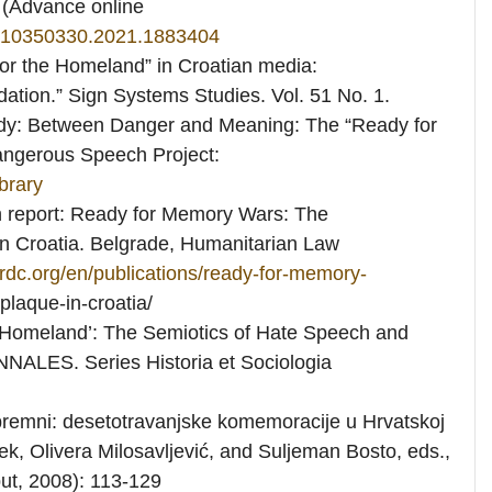
. (Advance online
80/10350330.2021.1883404
or the Homeland” in Croatian media:
ation.” Sign Systems Studies. Vol. 51 No. 1.
dy: Between Danger and Meaning: The “Ready for
angerous Speech Project:
brary
 report: Ready for Memory Wars: The
n Croatia. Belgrade, Humanitarian Law
-rdc.org/en/publications/ready-for-memory-
plaque-in-croatia/
e Homeland’: The Semiotics of Hate Speech and
NNALES. Series Historia et Sociologia
premni: desetotravanjske komemoracije u Hrvatskoj
ek, Olivera Milosavljević, and Suljeman Bosto, eds.,
ut, 2008): 113-129