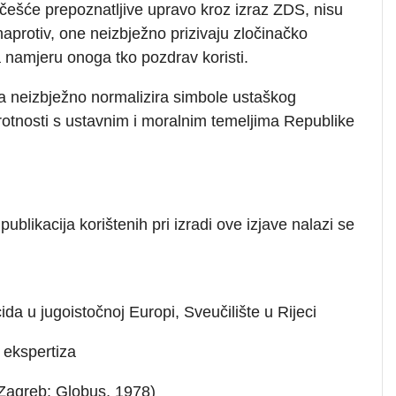
češće prepoznatljive upravo kroz izraz ZDS, nisu
naprotiv, one neizbježno prizivaju zločinačko
 namjeru onoga tko pozdrav koristi.
 neizbježno normalizira simbole ustaškog
protnosti s ustavnim i moralnim temeljima Republike
ublikacija korištenih pri izradi ove izjave nalazi se
ida u jugoistočnoj Europi, Sveučilište u Rijeci
a ekspertiza
Zagreb: Globus, 1978)