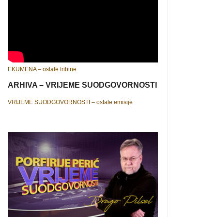
EKUMENA – ostale tribine
ARHIVA – VRIJEME SUODGOVORNOSTI
VRIJEME SUODGOVORNOSTI – ostale emisije