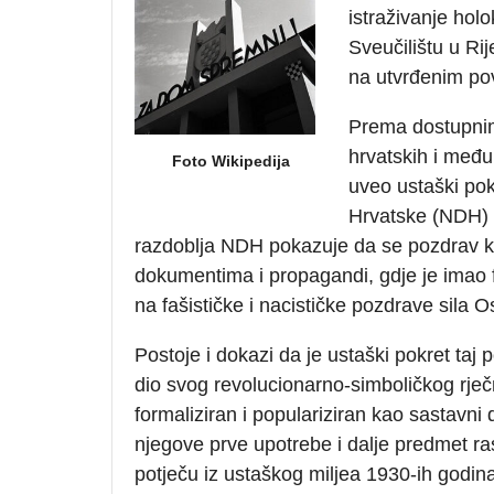
istraživanje hol
Sveučilištu u Ri
na utvrđenim po
Prema dostupnim
hrvatskih i međ
Foto Wikipedija
uveo ustaški pok
Hrvatske (NDH) 
razdoblja NDH pokazuje da se pozdrav ko
dokumentima i propagandi, gdje je imao 
na fašističke i nacističke pozdrave sila O
Postoje i dokazi da je ustaški pokret taj
dio svog revolucionarno-simboličkog rje
formaliziran i populariziran kao sastavni
njegove prve upotrebe i dalje predmet ras
potječu iz ustaškog miljea 1930-ih godina,