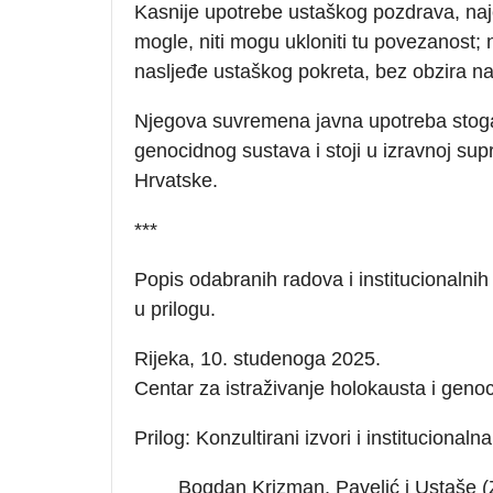
Kasnije upotrebe ustaškog pozdrava, naj
mogle, niti mogu ukloniti tu povezanost; 
nasljeđe ustaškog pokreta, bez obzira na
Njegova suvremena javna upotreba stoga
genocidnog sustava i stoji u izravnoj su
Hrvatske.
***
Popis odabranih radova i institucionalnih p
u prilogu.
Rijeka, 10. studenoga 2025.
Centar za istraživanje holokausta i genoc
Prilog: Konzultirani izvori i institucionaln
Bogdan Krizman, Pavelić i Ustaše (