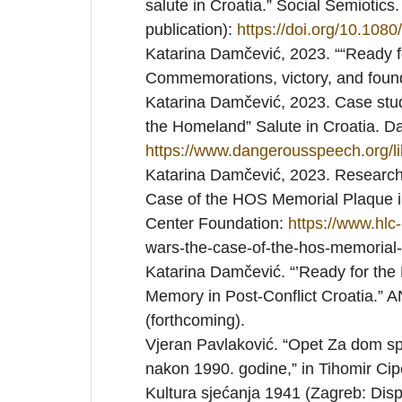
salute in Croatia.” Social Semiotics
publication):
https://doi.org/10.10
Katarina Damčević, 2023. ““Ready f
Commemorations, victory, and found
Katarina Damčević, 2023. Case stu
the Homeland” Salute in Croatia. D
https://www.dangerousspeech.org/li
Katarina Damčević, 2023. Research
Case of the HOS Memorial Plaque i
Center Foundation:
https://www.hlc
wars-the-case-of-the-hos-memorial-
Katarina Damčević. “’Ready for th
Memory in Post-Conflict Croatia.” A
(forthcoming).
Vjeran Pavlaković. “Opet Za dom s
nakon 1990. godine,” in Tihomir Cip
Kultura sjećanja 1941 (Zagreb: Disp