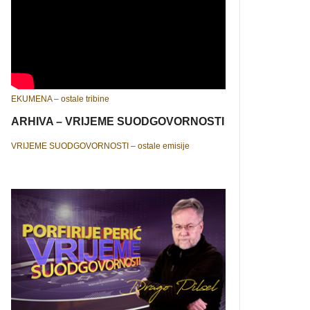
EKUMENA – ostale tribine
ARHIVA – VRIJEME SUODGOVORNOSTI
VRIJEME SUODGOVORNOSTI – ostale emisije