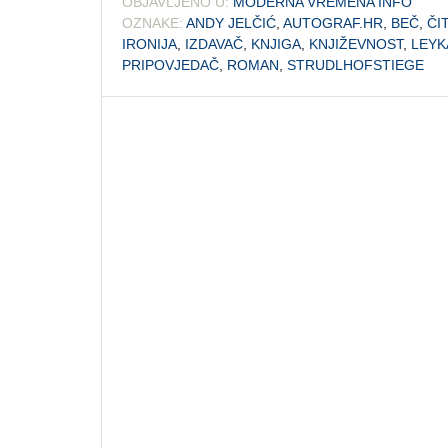
OBJAVLJENO U:
MODERNA VREMENA INFO
OZNAKE:
ANDY JELČIĆ
,
AUTOGRAF.HR
,
BEČ
,
ČI
IRONIJA
,
IZDAVAČ
,
KNJIGA
,
KNJIŽEVNOST
,
LEYK
PRIPOVJEDAČ
,
ROMAN
,
STRUDLHOFSTIEGE