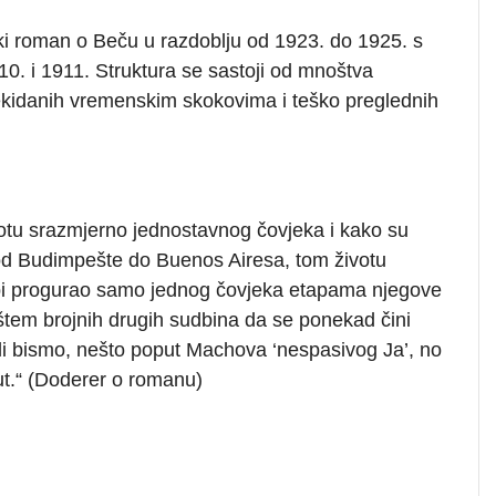
dski roman o Beču u razdoblju od 1923. do 1925. s
1910. i 1911. Struktura se sastoji od mnoštva
sprekidanih vremenskim skokovima i teško preglednih
votu srazmjerno jednostavnog čovjeka i kako su
d Budimpešte do Buenos Airesa, tom životu
a bi progurao samo jednog čovjeka etapama njegove
ištem brojnih drugih sudbina da se ponekad čini
kli bismo, nešto poput Machova ‘nespasivog Ja’, no
put.“ (Doderer o romanu)