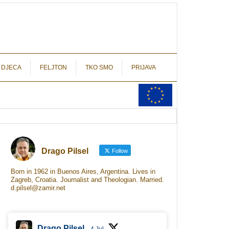
autograf.hr
novinarstvo s potpisom
 DJECA
FELJTON
TKO SMO
PRIJAVA
Drago Pilsel
Follow
Born in 1962 in Buenos Aires, Argentina. Lives in
Zagreb, Croatia. Journalist and Theologian. Married.
d.pilsel@zamir.net
Drago Pilsel