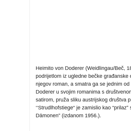
Heimito von Doderer (Weidlingau/Beč, 189
podrijetlom iz ugledne bečke građanske obit
njegov roman, a smatra ga se jednim od ve
Doderer u svojim romanima s društvenom
satirom, pruža sliku austrijskog društva p
‘‘Strudlhofstiege“ je zamislio kao “prila
Dämonen” (izdanom 1956.).