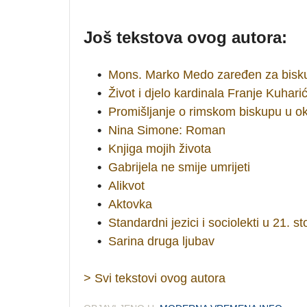
Još tekstova ovog autora:
•
Mons. Marko Medo zaređen za bisk
•
Život i djelo kardinala Franje Kuhari
•
Promišljanje o rimskom biskupu u ok
•
Nina Simone: Roman
•
Knjiga mojih života
•
Gabrijela ne smije umrijeti
•
Alikvot
•
Aktovka
•
Standardni jezici i sociolekti u 21. st
•
Sarina druga ljubav
> Svi tekstovi ovog autora