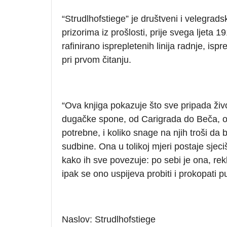
“Strudlhofstiege” je društveni i velegra
prizorima iz prošlosti, prije svega ljeta 
rafinirano isprepletenih linija radnje, i
pri prvom čitanju.
“Ova knjiga pokazuje što sve pripada ži
dugačke spone, od Carigrada do Beča, o
potrebne, i koliko snage na njih troši d
sudbine. Ona u tolikoj mjeri postaje sjec
kako ih sve povezuje: po sebi je ona, re
ipak se ono uspijeva probiti i prokopati 
Naslov: Strudlhofstiege