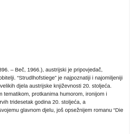
6. – Beč, 1966.), austrijski je pripovjedač,
elji. “Strudlhofstiege” je najpoznatiji i najomiljeniji
likih djela austrijske književnosti 20. stoljeća.
 tematikom, protkanima humorom, ironijom i
rvih tridesetak godina 20. stoljeća, a
z” svojemu glavnom djelu, još opsežnijem romanu “Die