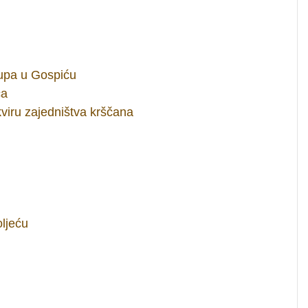
upa u Gospiću
ća
viru zajedništva krščana
oljeću