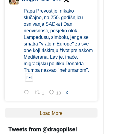
4 Jul
Papa Prevost je, nikako
slučajno, na 250. godišnjicu
osnivanja SAD-a i Dan
neovisnosti, posjetio otok
Lampedusu, simbolu, jer ga se
smatra "vratom Europe" za sve
one koji riskiraju život prelaskom
Mediterana. Lav je, inače,
migracijsku politiku Donalda
Trumpa nazvao "nehumanom".
1
10
X
Load More