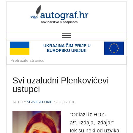
autograf.hr
novinarstvo s potpisom
UKRAJINA ČIM PRIJE U
EUROPSKU UNIJU!!
Svi uzaludni Plenkovićevi
ustupci
AUTOR:
SLAVICA LUKIĆ
/ 28.03.2018.
“Odlazi iz HDZ-
a!”,”Izdaja, izdaja!”
tek su neki od uzvika