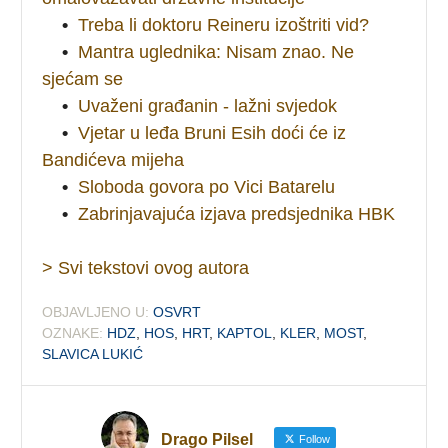
•
Treba li doktoru Reineru izoštriti vid?
•
Mantra uglednika: Nisam znao. Ne
sjećam se
•
Uvaženi građanin - lažni svjedok
•
Vjetar u leđa Bruni Esih doći će iz
Bandićeva mijeha
•
Sloboda govora po Vici Batarelu
•
Zabrinjavajuća izjava predsjednika HBK
> Svi tekstovi ovog autora
OBJAVLJENO U:
OSVRT
OZNAKE:
HDZ
,
HOS
,
HRT
,
KAPTOL
,
KLER
,
MOST
,
SLAVICA LUKIĆ
Drago Pilsel
Follow