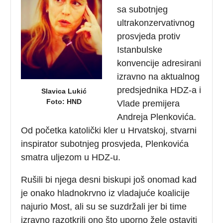
sa subotnjeg
ultrakonzervativnog
prosvjeda protiv
Istanbulske
konvencije adresirani
izravno na aktualnog
predsjednika HDZ-a i
Slavica Lukić
Foto: HND
Vlade premijera
Andreja Plenkovića.
Od početka katolički kler u Hrvatskoj, stvarni
inspirator subotnjeg prosvjeda, Plenkovića
smatra uljezom u HDZ-u.
Rušili bi njega desni biskupi još onomad kad
je onako hladnokrvno iz vladajuće koalicije
najurio Most, ali su se suzdržali jer bi time
izravno razotkrili ono što uporno žele ostaviti