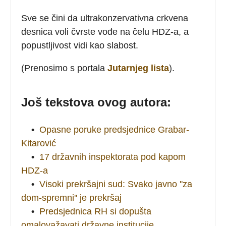
Sve se čini da ultrakonzervativna crkvena
desnica voli čvrste vođe na čelu HDZ-a, a
popustljivost vidi kao slabost.
(Prenosimo s portala
Jutarnjeg lista
).
Još tekstova ovog autora:
•
Opasne poruke predsjednice Grabar-
Kitarović
•
17 državnih inspektorata pod kapom
HDZ-a
•
Visoki prekršajni sud: Svako javno ''za
dom-spremni'' je prekršaj
•
Predsjednica RH si dopušta
omalovažavati državne institucije