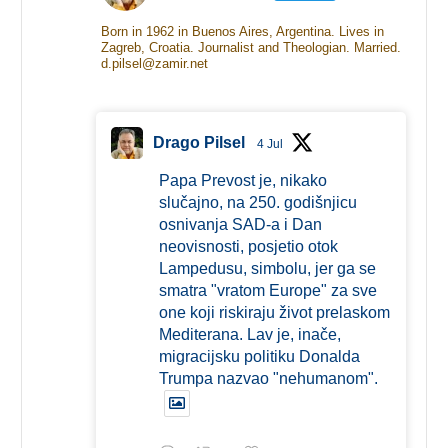
Born in 1962 in Buenos Aires, Argentina. Lives in
Zagreb, Croatia. Journalist and Theologian. Married.
d.pilsel@zamir.net
Drago Pilsel
4 Jul
Papa Prevost je, nikako
slučajno, na 250. godišnjicu
osnivanja SAD-a i Dan
neovisnosti, posjetio otok
Lampedusu, simbolu, jer ga se
smatra "vratom Europe" za sve
one koji riskiraju život prelaskom
Mediterana. Lav je, inače,
migracijsku politiku Donalda
Trumpa nazvao "nehumanom".