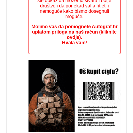
ste dokaz da možemo stvarati bolje
društvo i da ponekad valja htjeti i
nemoguće kako bismo dosegnuli
moguće.
Molimo vas da pomognete Autograf.hr
uplatom priloga na naš račun (kliknite
ovdje).
Hvala vam!