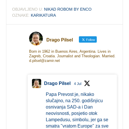
OBJAVLJENO U:
NIKAD ROBOM BY ENCO
OZNAKE:
KARIKATURA
Drago Pilsel
Follow
Born in 1962 in Buenos Aires, Argentina. Lives in
Zagreb, Croatia. Journalist and Theologian. Married.
d.pilsel@zamir.net
Drago Pilsel
4 Jul
Papa Prevost je, nikako
slučajno, na 250. godišnjicu
osnivanja SAD-a i Dan
neovisnosti, posjetio otok
Lampedusu, simbolu, jer ga se
smatra "vratom Europe" za sve