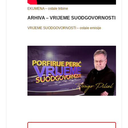
EKUMENA – ostale tribine
ARHIVA – VRIJEME SUODGOVORNOSTI
VRIJEME SUODGOVORNOSTI – ostale emisije