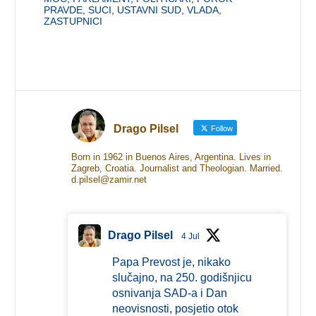
PRAVDE
,
SUCI
,
USTAVNI SUD
,
VLADA
,
ZASTUPNICI
Drago Pilsel
Follow
Born in 1962 in Buenos Aires, Argentina. Lives in
Zagreb, Croatia. Journalist and Theologian. Married.
d.pilsel@zamir.net
Drago Pilsel
4 Jul
Papa Prevost je, nikako
slučajno, na 250. godišnjicu
osnivanja SAD-a i Dan
neovisnosti, posjetio otok