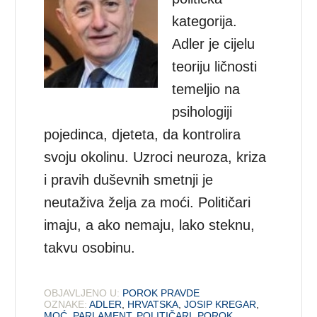
kategorija.
Adler je cijelu
teoriju ličnosti
temeljio na
psihologiji
pojedinca, djeteta, da kontrolira
svoju okolinu. Uzroci neuroza, kriza
i pravih duševnih smetnji je
neutaživa želja za moći. Političari
imaju, a ako nemaju, lako steknu,
takvu osobinu.
OBJAVLJENO U:
POROK PRAVDE
OZNAKE:
ADLER
,
HRVATSKA
,
JOSIP KREGAR
,
MOĆ
,
PARLAMENT
,
POLITIČARI
,
POROK