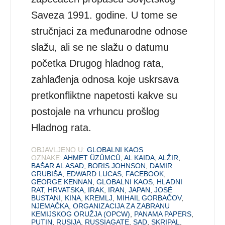
Saveza 1991. godine. U tome se
stručnjaci za međunarodne odnose
slažu, ali se ne slažu o datumu
početka Drugog hladnog rata,
zahlađenja odnosa koje uskrsava
pretkonfliktne napetosti kakve su
postojale na vrhuncu prošlog
Hladnog rata.
OBJAVLJENO U:
GLOBALNI KAOS
OZNAKE:
AHMET ÜZÜMCÜ
,
AL KAIDA
,
ALŽIR
,
BAŠAR AL ASAD
,
BORIS JOHNSON
,
DAMIR
GRUBIŠA
,
EDWARD LUCAS
,
FACEBOOK
,
GEORGE KENNAN
,
GLOBALNI KAOS
,
HLADNI
RAT
,
HRVATSKA
,
IRAK
,
IRAN
,
JAPAN
,
JOSĖ
BUSTANI
,
KINA
,
KREMLJ
,
MIHAIL GORBAČOV
,
NJEMAČKA
,
ORGANIZACIJA ZA ZABRANU
KEMIJSKOG ORUŽJA (OPCW)
,
PANAMA PAPERS
,
PUTIN
,
RUSIJA
,
RUSSIAGATE
,
SAD
,
SKRIPAL
,