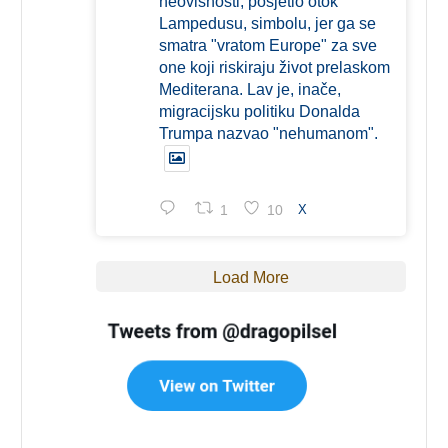
neovisnosti, posjetio otok
Lampedusu, simbolu, jer ga se
smatra "vratom Europe" za sve
one koji riskiraju život prelaskom
Mediterana. Lav je, inače,
migracijsku politiku Donalda
Trumpa nazvao "nehumanom".
1
10
X
Load More