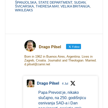
ŠPANJOLSKA
,
STATE DEPARTMENT
,
SUDAN
,
ŠVICARSKA
,
THERESA MAY
,
VELIKA BRITANIJA
,
WIKILEAKS
Drago Pilsel
Follow
Born in 1962 in Buenos Aires, Argentina. Lives in
Zagreb, Croatia. Journalist and Theologian. Married.
d.pilsel@zamir.net
Drago Pilsel
4 Jul
Papa Prevost je, nikako
slučajno, na 250. godišnjicu
osnivanja SAD-a i Dan