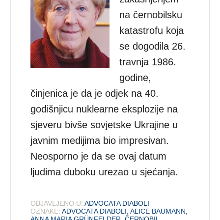
na černobilsku
katastrofu koja
se dogodila 26.
travnja 1986.
godine,
činjenica je da je odjek na 40.
godišnjicu nuklearne eksplozije na
sjeveru bivše sovjetske Ukrajine u
javnim medijima bio impresivan.
Neosporno je da se ovaj datum
ljudima duboku urezao u sjećanja.
OBJAVLJENO U:
ADVOCATA DIABOLI
OZNAKE:
ADVOCATA DIABOLI
,
ALICE BAUMANN
,
ANNA MARIA GRÜNFELDER
,
ČERNOBIL
,