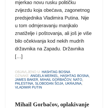
mjerkao novu rusku političku
zvijezdu koja obećava, zagonetnog
predsjednika Vladimira Putina. Nije
u tom odmjeravanju manjkalo
znatiželje i poštovanja, ali još je više
bilo očekivanja kod nekih mudrih
državnika na Zapadu. Državnika
[…]
OBJAVLJENO U:
HASHTAG BOSNA
OZNAKE:
ANGELA MERKEL
,
HASHTAG BOSNA
,
JAMES BAKER
,
MIHAIL GORBAČOV
,
NATO
,
PALESTINA
,
SLOBODAN ŠOJA
,
UKRAJINA
,
VLADIMIR PUTIN
Mihail Gorbačov, oplakivanje