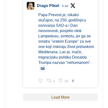
Drago Pilsel
4 Jul
Papa Prevost je, nikako
slučajno, na 250. godišnjicu
osnivanja SAD-a i Dan
neovisnosti, posjetio otok
Lampedusu, simbolu, jer ga se
smatra "vratom Europe" za sve
one koji riskiraju život prelaskom
Mediterana. Lav je, inače,
migracijsku politiku Donalda
Trumpa nazvao "nehumanom".
1
10
X
Load More