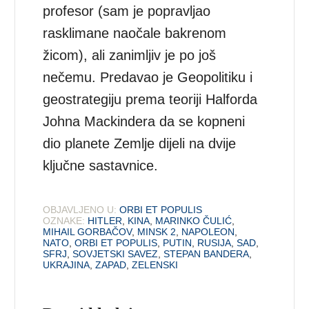
profesor (sam je popravljao
rasklimane naočale bakrenom
žicom), ali zanimljiv je po još
nečemu. Predavao je Geopolitiku i
geostrategiju prema teoriji Halforda
Johna Mackindera da se kopneni
dio planete Zemlje dijeli na dvije
ključne sastavnice.
OBJAVLJENO U:
ORBI ET POPULIS
OZNAKE:
HITLER
,
KINA
,
MARINKO ČULIĆ
,
MIHAIL GORBAČOV
,
MINSK 2
,
NAPOLEON
,
NATO
,
ORBI ET POPULIS
,
PUTIN
,
RUSIJA
,
SAD
,
SFRJ
,
SOVJETSKI SAVEZ
,
STEPAN BANDERA
,
UKRAJINA
,
ZAPAD
,
ZELENSKI