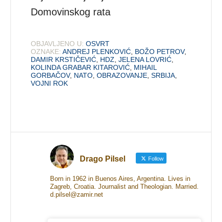
Domovinskog rata
OBJAVLJENO U:
OSVRT
OZNAKE:
ANDREJ PLENKOVIĆ
,
BOŽO PETROV
,
DAMIR KRSTIČEVIĆ
,
HDZ
,
JELENA LOVRIĆ
,
KOLINDA GRABAR KITAROVIĆ
,
MIHAIL
GORBAČOV
,
NATO
,
OBRAZOVANJE
,
SRBIJA
,
VOJNI ROK
Drago Pilsel
Follow
Born in 1962 in Buenos Aires, Argentina. Lives in
Zagreb, Croatia. Journalist and Theologian. Married.
d.pilsel@zamir.net