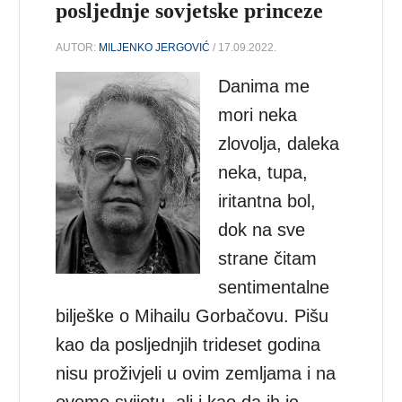
posljednje sovjetske princeze
AUTOR:
MILJENKO JERGOVIĆ
/ 17.09.2022.
Danima me
mori neka
zlovolja, daleka
neka, tupa,
iritantna bol,
dok na sve
strane čitam
sentimentalne
bilješke o Mihailu Gorbačovu. Pišu
kao da posljednjih trideset godina
nisu proživjeli u ovim zemljama i na
ovome svijetu, ali i kao da ih je