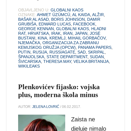
OBJAVLJENO U:
GLOBALNI KAOS
OZNAKE:
AHMET ÜZÜMCÜ
,
AL KAIDA
,
ALŽIR
,
BAŠAR AL ASAD
,
BORIS JOHNSON
,
DAMIR
GRUBIŠA
,
EDWARD LUCAS
,
FACEBOOK
,
GEORGE KENNAN
,
GLOBALNI KAOS
,
HLADNI
RAT
,
HRVATSKA
,
IRAK
,
IRAN
,
JAPAN
,
JOSĖ
BUSTANI
,
KINA
,
KREMLJ
,
MIHAIL GORBAČOV
,
NJEMAČKA
,
ORGANIZACIJA ZA ZABRANU
KEMIJSKOG ORUŽJA (OPCW)
,
PANAMA PAPERS
,
PUTIN
,
RUSIJA
,
RUSSIAGATE
,
SAD
,
SKRIPAL
,
ŠPANJOLSKA
,
STATE DEPARTMENT
,
SUDAN
,
ŠVICARSKA
,
THERESA MAY
,
VELIKA BRITANIJA
,
WIKILEAKS
Plenkovićev fijasko: vojska
plus, moderna škola minus
AUTOR:
JELENA LOVRIĆ
/ 06.02.2017.
Zaista ne
djeluje nimalo