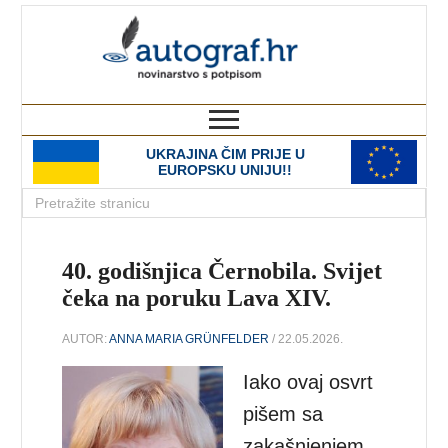
autograf.hr
novinarstvo s potpisom
UKRAJINA ČIM PRIJE U
EUROPSKU UNIJU!!
40. godišnjica Černobila. Svijet
čeka na poruku Lava XIV.
AUTOR:
ANNA MARIA GRÜNFELDER
/ 22.05.2026.
Iako ovaj osvrt
pišem sa
zakašnjenjem