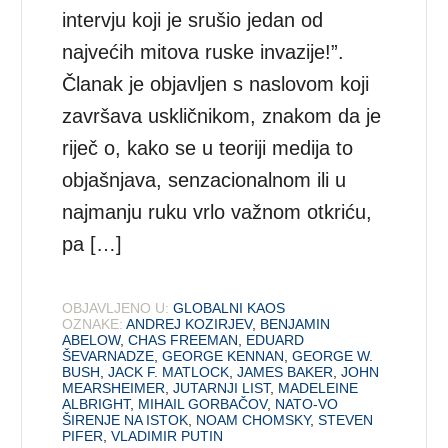
intervju koji je srušio jedan od
najvećih mitova ruske invazije!”.
Članak je objavljen s naslovom koji
završava uskličnikom, znakom da je
riječ o, kako se u teoriji medija to
objašnjava, senzacionalnom ili u
najmanju ruku vrlo važnom otkriću,
pa […]
OBJAVLJENO U:
GLOBALNI KAOS
OZNAKE:
ANDREJ KOZIRJEV
,
BENJAMIN
ABELOW
,
CHAS FREEMAN
,
EDUARD
ŠEVARNADZE
,
GEORGE KENNAN
,
GEORGE W.
BUSH
,
JACK F. MATLOCK
,
JAMES BAKER
,
JOHN
MEARSHEIMER
,
JUTARNJI LIST
,
MADELEINE
ALBRIGHT
,
MIHAIL GORBAČOV
,
NATO-VO
ŠIRENJE NA ISTOK
,
NOAM CHOMSKY
,
STEVEN
PIFER
,
VLADIMIR PUTIN