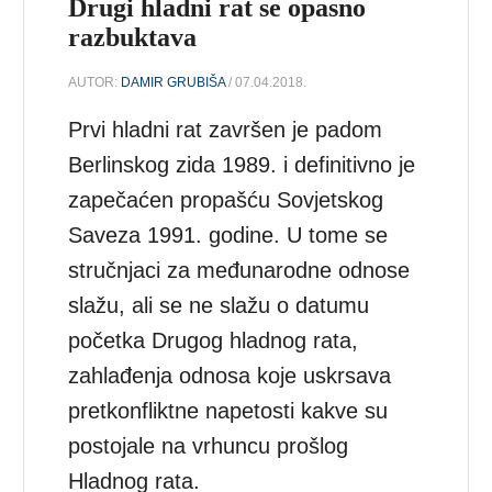
Drugi hladni rat se opasno
razbuktava
AUTOR:
DAMIR GRUBIŠA
/ 07.04.2018.
Prvi hladni rat završen je padom
Berlinskog zida 1989. i definitivno je
zapečaćen propašću Sovjetskog
Saveza 1991. godine. U tome se
stručnjaci za međunarodne odnose
slažu, ali se ne slažu o datumu
početka Drugog hladnog rata,
zahlađenja odnosa koje uskrsava
pretkonfliktne napetosti kakve su
postojale na vrhuncu prošlog
Hladnog rata.