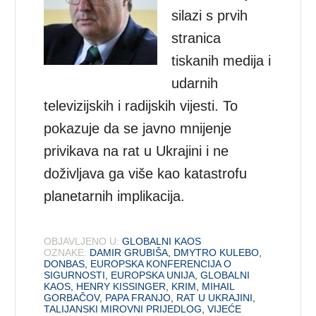
silazi s prvih
stranica
tiskanih medija i
udarnih
televizijskih i radijskih vijesti. To
pokazuje da se javno mnijenje
privikava na rat u Ukrajini i ne
doživljava ga više kao katastrofu
planetarnih implikacija.
OBJAVLJENO U:
GLOBALNI KAOS
OZNAKE:
DAMIR GRUBIŠA
,
DMYTRO KULEBO
,
DONBAS
,
EUROPSKA KONFERENCIJA O
SIGURNOSTI
,
EUROPSKA UNIJA
,
GLOBALNI
KAOS
,
HENRY KISSINGER
,
KRIM
,
MIHAIL
GORBAČOV
,
PAPA FRANJO
,
RAT U UKRAJINI
,
TALIJANSKI MIROVNI PRIJEDLOG
,
VIJEĆE