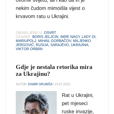
nekim čudom mimoišla vijest o
krvavom ratu u Ukrajini.
OBJAVLJENO U:
OSVRT
OZNAKE:
BORIS JELJCIN
,
IMRE NAGY
,
LADY DI
,
MARIUPOLJ
,
MIHAIL GORBAČOV
,
MILJENKO
JERGOVIĆ
,
RUSIJA
,
SARAJEVO
,
UKRAJINA
,
VIKTOR ORBÁN
Gdje je nestala retorika mira
za Ukrajinu?
AUTOR:
DAMIR GRUBIŠA
/ 14.07.2022.
Rat u Ukrajini,
pet mjeseci
ruske invazije,