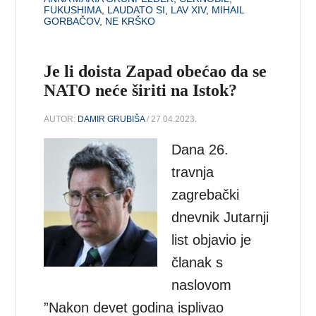
FUKUSHIMA
,
LAUDATO SI
,
LAV XIV
,
MIHAIL
GORBAČOV
,
NE KRŠKO
Je li doista Zapad obećao da se
NATO neće širiti na Istok?
AUTOR:
DAMIR GRUBIŠA
/ 27.04.2023.
Dana 26.
travnja
zagrebački
dnevnik Jutarnji
list objavio je
članak s
naslovom
”Nakon devet godina isplivao