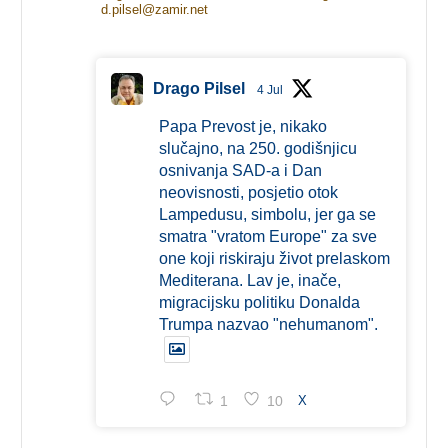
d.pilsel@zamir.net
Drago Pilsel
4 Jul
Papa Prevost je, nikako
slučajno, na 250. godišnjicu
osnivanja SAD-a i Dan
neovisnosti, posjetio otok
Lampedusu, simbolu, jer ga se
smatra "vratom Europe" za sve
one koji riskiraju život prelaskom
Mediterana. Lav je, inače,
migracijsku politiku Donalda
Trumpa nazvao "nehumanom".
1
10
X