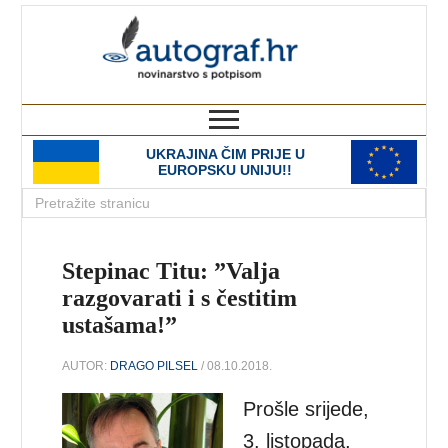
autograf.hr
novinarstvo s potpisom
UKRAJINA ČIM PRIJE U
EUROPSKU UNIJU!!
Stepinac Titu: ”Valja
razgovarati i s čestitim
ustašama!”
AUTOR:
DRAGO PILSEL
/ 08.10.2018.
Prošle srijede,
3. listopada,