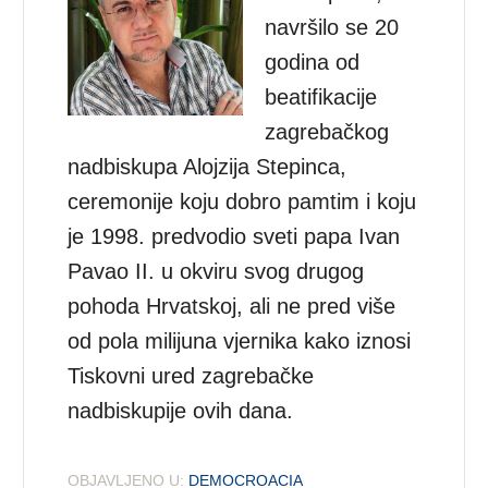
navršilo se 20
godina od
beatifikacije
zagrebačkog
nadbiskupa Alojzija Stepinca,
ceremonije koju dobro pamtim i koju
je 1998. predvodio sveti papa Ivan
Pavao II. u okviru svog drugog
pohoda Hrvatskoj, ali ne pred više
od pola milijuna vjernika kako iznosi
Tiskovni ured zagrebačke
nadbiskupije ovih dana.
OBJAVLJENO U:
DEMOCROACIA