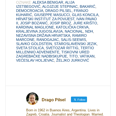
OZNAKE:
ALEKSA BENIGAR
,
ALIJA
IZETBEGOVIĆ
,
ALOJZIJE STEPINAC
,
BAKARIĆ
,
DEMOCROACIA
,
DRAGO PILSEL
,
FRANJO
KUHARIĆ
,
GIUSEPPE MASUCCI
,
GLAS KONCILA
,
HRVATSKI INSTITUT ZA POVIJEST
,
IVAN PAVAO
II
,
JOSIP BOZANIĆ
,
JOSIP BROZ
,
JURE KRIŠTO
,
KARDINAL MAGLIONE
,
KATOLIČKA CRKVA
,
KRALJEVINA JUGOSLAVIJA
,
NACIONAL
,
NDH
,
NEZAVISNA DRŽAVA HRVATSKA
,
RAMIRO
MARCONE
,
RANOGAJAC
,
SALIS-SEEWIS
,
SLAVKO GOLDSTEIN
,
STAROSLAVENSKI JEZIK
,
SVETA STOLICA
,
SVETOZAR RITTIG
,
TERTIO
MILLENNIO ADVENIENTE
,
TISKOVNI URED
ZAGREBAČKE NADBISKUPIJE
,
TITO
,
VATIKAN
,
VEĆESLAV HOLJEVAC
,
ŽELJKO JURKOVIĆ
Drago Pilsel
Follow
Born in 1962 in Buenos Aires, Argentina. Lives in
Zagreb, Croatia. Journalist and Theologian. Married.